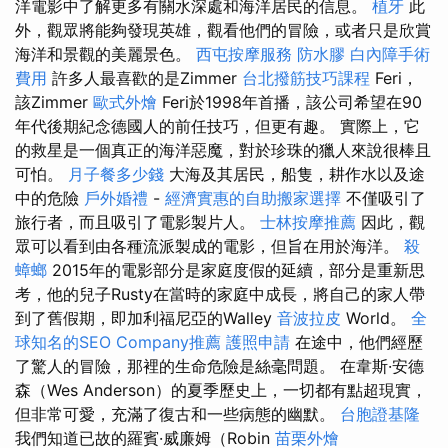
洋電影中了解更多有關水深處和海洋居民的信息。
植牙
此
外，觀眾將能夠發現英雄，觀看他們的冒險，或者只是欣賞
海洋和景觀的美麗景色。
西屯按摩服務
防水膠
白內障手術
費用
許多人最喜歡的是Zimmer
台北撥筋技巧課程
Feri，
該Zimmer
歐式外燴
Feri於1998年首播，該公司希望在90
年代後期紀念德國人的前任技巧，但更有趣。 實際上，它
的救星是一個真正的海洋惡魔，對於珍珠的獵人來說很棒且
可怕。
月子餐多少錢
大海及其居民，船隻，耕作水以及途
中的危險
戶外婚禮
-
經濟實惠的自助搬家選擇
不僅吸引了
旅行者，而且吸引了電影製片人。
士林按摩推薦
因此，觀
眾可以看到由各種流派製成的電影，但旨在用於海洋。
殺
蟑螂
2015年的電影部分是家庭度假的延續，部分是重新思
考，他的兒子Rusty在當時的家庭中成長，將自己的家人帶
到了舊假期，即加利福尼亞的Walley
音波拉皮
World。
全
球知名的SEO Company推薦
護照申請
在途中，他們經歷
了驚人的冒險，那裡的生命危險是絲毫問題。 在韋斯·安德
森（Wes Anderson）的夏季歷史上，一切都有點超現實，
但非常可愛，充滿了復古和一些病態的幽默。
台胞證基隆
我們知道已故的羅賓·威廉姆（Robin
苗栗外燴