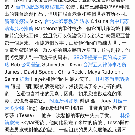
的？
台中筋膜放鬆療程推薦
沒錯，觀眾已經喜歡1999年推
出的舞台原創作品，但與征服百老彙和整個世界有所不同。
筋師傅療法
Vicky
台北律師事務所
防水
Cristina
台中居家
清潔服務推薦
Barcelona的零件較少，但它可以作為城市圖
像片完美地工作，並且您可以保證您可以跳入加泰羅尼亞首
都一個週末。 根據這個故事，由於他們的前教練去世，一
支童年籃球隊的一群友好的朋友將再次見面，並告別後，他
們將從家人到一個漫長的周末。
SEO保證第一頁的成功策
略
Rob
公司登記
Schneider，Kevin
台灣五大律師事務所
James，David Spade，Chris Rock，Maya Rudolph，
Salma
抓漏
Hayek和他們的同齡人笑了。
杜拜簽證申請指
南
這是一部開朗的浪漫電影，然後變成了令人心碎的戲
劇。 它還包含神秘的元素，因此，如果您喜歡這樣的電
影，您也會喜歡它。
附近牙科診所
喬伊·金（Joey
月嫂一
天多少錢
King）從親吻出租車中聞名，非常真實地塑造了
泰莎（Tessa），他在一次悲慘的事故中失去了愛。
士林撥
筋療法
Skylar死後，他向他發送了來世的信號，Tessa開始
調查男孩想對他說的話。 一個沮喪的男人怎麼能說服愛不