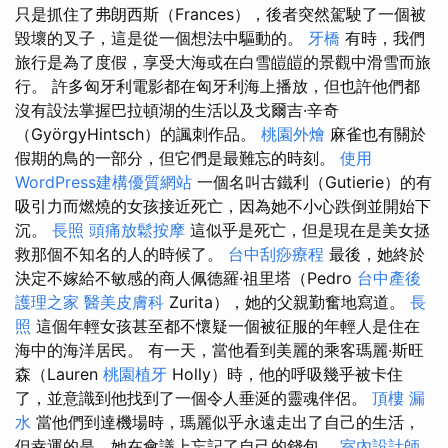
只是抓住了弗朗西斯（Frances），後者突然駕駛了一個被
毀壞的叉子，這是從一個想法中驅動的。
牙橋
有時，我們
旅行是為了度假，享受大海或在白雪皚皚的景觀中滑雪而旅
行。 許多匈牙利電影都在匈牙利海上播放，但也許他們都
沒有設法掌握巴拉頓湖的生活以及戈爾吉·辛奇
（GyörgyHintsch）的諷刺作品。
桃園外燴
麻雀也有關於
假期的鳥的一部分，但它們是最難忘的時刻。
使用
WordPress建構優質網站
一個名叫古鐵利（Gutierie）的有
吸引力而燃燒的女孩接近死亡，因為她不小心跌倒並開始下
沉。
長照
頭痛放鬆按摩
這似乎是死亡，但是現在是美女拯
救那個不知名的人的時候了。
台中刮痧療程
最後，她終於
決定不嫁給不敏感的商人佩德羅·祖里塔（Pedro
台中產後
護理之家
醫美皮膚科
Zurita），她的父親勤奮地寫道。
長
照
這個年輕女孩甚至都不懷疑一個被征服的年輕人是住在
海中的海洋居民。 有一天，當他看到美麗的乘客瑪麗·斯旺
森（Lauren
桃園植牙
Holly）時，他的呼吸幾乎被卡住
了，並意識到他找到了一個令人垂涎的靈魂伴侶。
頂樓 漏
水
當他們到達機場時，瑪麗似乎永遠走出了自己的生活，
但幸運的是，她在會議上忘記了自己的錢包。
室內設計師