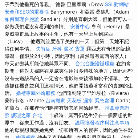
子帶到他垂死的母親。 德魯·巴里摩爾（Drew
SSL對網站
安全和SEO的重要性
Barrymore）和亞當·桑德勒（Adam
如何辦理台胞證
Sandler）分別是喜劇大師，但他們可以一
起做我們還沒有看到的事情。
安養中心
亨利（Henry）是
夏威夷群島上故事的主角，他有一天早上見到露西
（Lucy），他遇到並度過了美好的一天，但第二天她不記
得任何事情。
失智症
牙科
漏水
貨運
露西患有奇怪的記憶
障礙，僅限於24小時，因此亨利（當然還有露西的家人）
每天都盡其所能使她與眾不同。
台北台胞證辦理處
在約會
期間，這對夫婦將在夏威夷佔用很多特殊的地方，因此那些
沒有去過該島的人一定會在電影結束後添加靴子清單。 女
孩抓住機會並利用這種情況，他們開始過著富有的貴族的生
活。
婚禮專屬外燴服務
他們還到達了里維埃拉（Riviera）
蒙特卡洛（Monte
台南搬家
天花板 漏水 緊急處理
Carlo）
的寶石，在那裡他們將擁有難忘的冒險經歷。
推拿專業證
照
護理之家 台北
二十歲時，露西仍然生活在一個夢想的世
界中，從未工作過，沒有朋友。
護照換發程序與注意事項
他的母親想保護她免受一切和所有人的侵害，因此她住在殼
中。
肉毒桿菌
他去了克利夫蘭，在費利尼音樂節上，他在