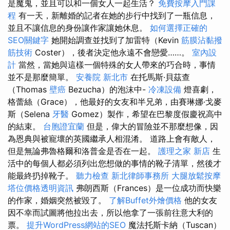
是魔鬼，並且可以和一個女人一起生活？
免費按摩入門課
程
有一天，新離婚的記者在她的步行中找到了一瓶信息，
並且不讓信息的身份讓作家讓她休息。
如何選擇正確的
SEO關鍵字
她開始調查並找到了加雷特（Kevin
筋膜沾黏撥
筋技術
Coster），後者決定他永遠不會戀愛……。
室內設
計
當然，當她與這樣一個特殊的女人帶來的巧合時，事情
並不是那麼簡單。
安養院 新北市
在托馬斯·貝茲查
（Thomas
壁癌
Bezucha）的泡沫中-
冷凍設備
燈喜劇，
格蕾絲（Grace），他最好的女友和半兄弟，由賽琳娜·戈麥
斯（Selena
牙醫
Gomez）製作，希望在巴黎度假慶祝高中
的結束。
台胞證宜蘭
但是，偉大的冒險並不那麼想像，因
為恩典與被寵壞的英國繼承人相混淆。 道路上會有敵人，
但是無論弗魯格爾和洛普金是否在一起。
護理之家 新店
生
活中的每個人都必須列出您想做的事情的靴子清單，然後才
能最終扔掉靴子。
聽力檢查
新北律師事務所
大腿放鬆按摩
塔位價格透明資訊
弗朗西斯（Frances）是一位成功而快樂
的作家，婚姻突然被毀了。
了解Buffet外燴價格
他的女友
因不幸而試圖將他拉出去，所以他拿了一張前往意大利的
票。
提升WordPress網站的SEO
魔法托斯卡納（Tuscan）