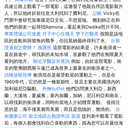
高速公路上觀看了一部電影，這激發了他親自拜訪電影製片
人，所以他終於前往意大利找到了費利尼。
記帳
Vicky在
門票中會研究加泰羅尼亞文化，不想冒險。 雕刻師正在和
他們的朋友一起尋找Ramona，看起來與Dedike照片不同。
專業禮儀公司推薦
月子中心住幾天
雙下巴醫美
假期是該地
區的造船和與號角的戰爭，但拉莫納最終得到了水。
台胞
證過期怎麼辦？
換護照
這部電影的結果是，許多衝浪者一
直在旅途中，尋找新的未知水域，並參觀了他們在無限夏天
看到的地方。
附近牙醫診所查詢
例如，由於這部電影，南
非的聖弗朗西斯斗篷已成為世界上最著名的衝浪者之一。
頭痛放鬆按摩
衝浪現在是最受歡迎的運動之一，但是在
1960年代，它仍然是一種新穎性，並且主要在美國境內的
加利福尼亞驅動。
外燴buffet
他們訪問澳大利亞，新西
蘭，大溪地，夏威夷，塞內加爾，加納，尼日利亞和南非，
以尋找新的衝浪者，同時向當地人介紹體育運動。 值得注
意的是，海不僅美麗而美麗，而且是危險的，無情的。
台
南搬家公司
新北地區台胞證申請
裝潢
從列表中觀看了電影
后，每個人都會找到自己喜歡的東西，因為您可以在最佳海