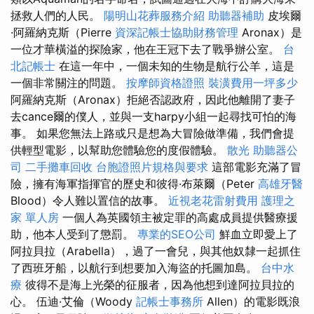
拯救人們的人民。
陽明山花葬服務介紹
助聽器補助
皮埃爾
·阿羅納克斯（Pierre
資深記帳士協助財務管理
Aronax）是
一位才華橫溢的探險家，他在王冠下去了戰爭辦公室。
台
北記帳士
在這一年中，一個未知的生物是航行公羊，這是
一個非常關注的問題。
按摩師資格證照
裝潢費用一坪多少
阿羅納克斯（Aronax）拒絕否認政府，因此他離開了妻子
去cance爾的僕人，並與一支harpy小組一起尋找可怕的海
事。 如果您無法上路或只是想為大冒險做準備，我們會提
供輕型電影，以幫助您體驗您的度假體驗。
散光
助聽器公
司
二手攤車回收
台胞證照片規格與要求
這部電影充滿了冒
險，擁有海軍指揮官的歷史和彼得·布萊爾（Peter
高雄牙醫
Blood）令人難以置信的故事。
近視老花雷射費用
護理之
家 單人房
一個人為英國領主被定罪的高處成員提供醫療援
助，他本人受到了懲罰。
專業的SEO公司
鮮血立即愛上了
阿拉貝拉（Arabella），過了一會兒，與其他奴隸一起抓住
了西班牙船，以航行到想要加入海盜的托圖加島。
台中水
療
彼得不是海上光榮的征服者，因為他想到達阿拉貝拉的
心。 伍迪·艾倫（Woody
記帳士事務所
Allen）的電影既浪