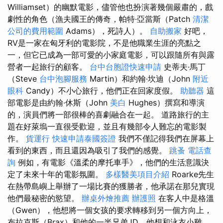
Williamset）的幽默電影，儘管他也扮演著幾個嚴肅的，戲
劇性的角色（漁夫國王的傳奇，帕特·亞當斯（Patch
清潔
公司的費用範圍
Adams），死詩人）。
自助搬家
好吧，
RV是一家在匈牙利的電影院，不是他職業生涯的亮點之
一，但它已成為一部可愛的小家庭電影，可以跟隨所有與露
營者一起旅行的顧客。
台中台胞證快速申請
史蒂夫·馬丁
（Steve
台中泡腳服務
Martin）和約翰·坎迪（John
附近
眼科
Candy）不小心旅行，他們正在回家度假。
助聽器
這
部電影是由約翰·休斯（John
美白
Hughes）撰寫和導演
的，演員們將一部很棒的喜劇融合在一起。 道路旅行的主
題在好萊塢一直很受歡迎，並且有幾部令人難忘的電影製
作。
貨運行
快速申請泰國簽證
我們不僅記得我們在屏幕上
看到的東西，而且還因為吸引了我們的感覺。
跳蚤
電話查
詢
例如，有電影《溫柔的摩托車手》，他們的生活意識決
定了未來十年的電影氛圍。
多樣醫美項目介紹
Roarke先生
在熱帶島嶼上舉辦了一場比賽的獲勝者，他承諾在那兒實現
他們最秘密的慾望。
辦桌外燴推薦
辦護照
在客人中是格溫
（Gwen），他想將一個女孩的要求轉移到另一個方向上，
布拉克斯（Brax）和他的一半兄弟JD，他想和泳衣小雞