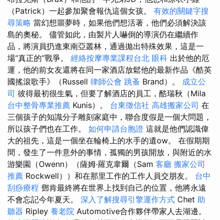
（Patrick）一起參加聚會報仇這個女孩。
有效的關鍵字搜
尋策略
當幻想噩夢時，如果他們想活著，他們必須解決該
島的奧秘。 儘管如此，由製片人嚇倒的導演仍在繼續作
品，將演員扔進東南亞叢林，通過拋出特殊效果，這是一
場“真正的”戰爭。
經絡按摩專業課程台北
眼科
出於他的厄
運，他的前女友還將在同一家酒店放鬆他的最新作品《酷英
國搖滾歌手》（Russell
律師公會
跳蚤
Brand）。
成立公
司
彼得最初很生氣，但要了解酒店的員工，酷瑞秋（Mila
台中整骨專業推薦
Kunis）。
台東徵信社
高雄搬家公司
在
三個孩子的知識分子雕刻家庭中，聯合度假是一個大問題，
所以孩子們也在工作。
如何申請台胞證
這就是他們認識偉
大的祖先，這是一個坐在輪椅上的水手的遺ow。 在假期期
間，發生了一件意外的事情，孤獨的男孩開放，與附近的水
游樂園（Owenn）（薩姆·羅克韋爾（Sam
客廳
搬家公司
推薦
Rockwell））和在那里工作的工作人員交朋友。
台中
刮痧療程
鄧肯最終將在世界上找到自己的位置，他將永遠
不會忘記今年夏天。
深入了解搜尋引擎運作方式
Chet
助
聽器
Ripley
養老院
Automotive合作夥伴帶家人去湖邊。