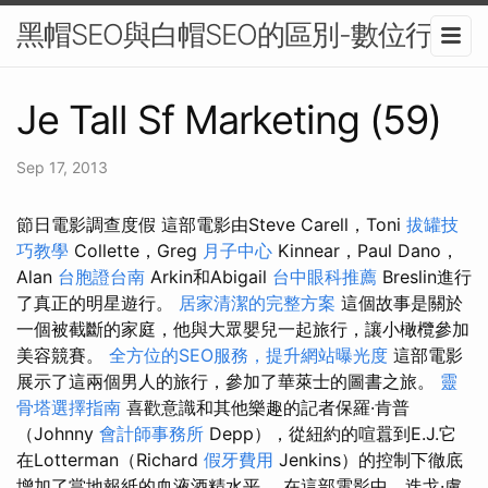
黑帽SEO與白帽SEO的區別-數位行銷
Je Tall Sf Marketing (59)
Sep 17, 2013
節日電影調查度假 這部電影由Steve Carell，Toni
拔罐技
巧教學
Collette，Greg
月子中心
Kinnear，Paul Dano，
Alan
台胞證台南
Arkin和Abigail
台中眼科推薦
Breslin進行
了真正的明星遊行。
居家清潔的完整方案
這個故事是關於
一個被截斷的家庭，他與大眾嬰兒一起旅行，讓小橄欖參加
美容競賽。
全方位的SEO服務，提升網站曝光度
這部電影
展示了這兩個男人的旅行，參加了華萊士的圖書之旅。
靈
骨塔選擇指南
喜歡意識和其他樂趣的記者保羅·肯普
（Johnny
會計師事務所
Depp），從紐約的喧囂到E.J.它
在Lotterman（Richard
假牙費用
Jenkins）的控制下徹底
增加了當地報紙的血液酒精水平。 在這部電影中，迭戈·盧