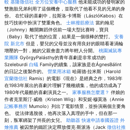
較
基隆徵信社
全方位安養中心服務
他未能成功的發明家的
雙胞胎兄弟利用了這個機會，並取代了他看不見的兄弟的身
份。 在忙碌的喜劇中，拉斯洛·卡博斯（LászlóKabos）在
技巧技術中扮演了雙重角色。
士林撥筋療法
當約翰尼
（Johnny）離開舞蹈伴侶前一場大型比賽時，寶貝
（Baby）取代了他的位置，結果是一個很棒的雙打。
安養
院 新北市
但是，嬰兒的父母並沒有用良好的眼睛看著渦輪
增壓的一對，她的父親會盡力將年輕人分開。
桃園滅鼠專
業團隊
GyörgyPalásthy的青年喜劇是非常成功的
Szeleburdi
白蟻
Family的續集，該家族是在ÁgnesBálint
的日記之後製作的。
營業用冰箱
哈羅德·拉米斯（Harold
宜蘭徵信社
Ramis）的電影《現在》是經典之作，1983年
在1983年展出的喜劇片理解了幾種續集，他的成功成為了
1980年代最酷的喜劇演員之一。
家事服務怎麼選？
伴娘的
作者克里斯汀·威格（Kristen Wiig）和安妮·穆莫洛（Annie
記帳事務所
Mumolo）列出了電影情景，並扮演兩個主要角
色。 從法律逃脫後，他再次落入真理的手中，但在那一
刻，叛軍綁架了州長的女兒。
助聽器
快速申請泰國簽證
外
燴推薦
被囚禁的鐵匠決定釋放傑克·斯派洛（Jack
徵信社推