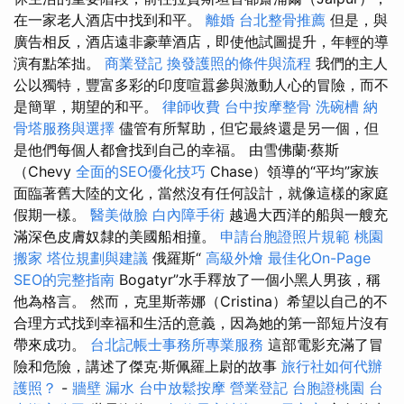
在一家老人酒店中找到和平。
離婚
台北整骨推薦
但是，與
廣告相反，酒店遠非豪華酒店，即使他試圖提升，年輕的導
演有點笨拙。
商業登記
換發護照的條件與流程
我們的主人
公以獨特，豐富多彩的印度喧囂參與激動人心的冒險，而不
是簡單，期望的和平。
律師收費
台中按摩整骨
洗碗槽
納
骨塔服務與選擇
儘管有所幫助，但它最終還是另一個，但
是他們每個人都會找到自己的幸福。 由雪佛蘭·蔡斯
（Chevy
全面的SEO優化技巧
Chase）領導的“平均”家族
面臨著舊大陸的文化，當然沒有任何設計，就像這樣的家庭
假期一樣。
醫美做臉
白內障手術
越過大西洋的船與一艘充
滿深色皮膚奴隸的美國船相撞。
申請台胞證照片規範
桃園
搬家
塔位規劃與建議
俄羅斯“
高級外燴
最佳化On-Page
SEO的完整指南
Bogatyr”水手釋放了一個小黑人男孩，稱
他為格言。 然而，克里斯蒂娜（Cristina）希望以自己的不
合理方式找到幸福和生活的意義，因為她的第一部短片沒有
帶來成功。
台北記帳士事務所專業服務
這部電影充滿了冒
險和危險，講述了傑克·斯佩羅上尉的故事
旅行社如何代辦
護照？
-
牆壁 漏水
台中放鬆按摩
營業登記
台胞證桃園
台