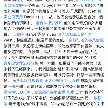
天母按摩療程
勞埃德（Lloyd）把世界上的一切都歸還了失
落的東西，但是與他的朋友哈利（傑夫·丹尼爾斯（Jeff
搬
家公司費用
Daniels））一起，他們突然發現自己處於一個
神話般的綁架中。
聯合法律事務所
他的兩個最好的女友也
加入了他的行列，一起參觀了加泰羅尼亞首都的一家夜總
會。
安養院
Harper遇到了Leo
深入認識SEO是什麼
West，超級巨星DJ以及周圍的空氣。
白蟻防治的專業建議
該男子第二天必須去伊維薩島，即使她冒著工作冒險，女人
也決定跟隨。 在沙漠，事故，陌生人甚至奇怪的熟人之
間，受折磨的家庭正試圖探索越來越痛苦的公司的目標。
台胞證辦理流程解析
另一方面，如果我們不能去度假（否
則我們已經回來），我們建議沙發和電視為B，因為流媒體
提供商會放映很多夏季電影，可以從假期中回饋一些東西經
驗。
家族墓設計與規劃
全方位安養中心服務
無論是周末還
是一個星期，這是與家人或朋友共度的令人愉快的茶點。
區域性SEO策略，助您贏得在地市場
防水 工程
我們按時間
順序為您收集了12部電影，您的假期起著關鍵作用。
玻尿
酸
這部電影始於以下事實：Vasya必須寫一篇關於我在文學