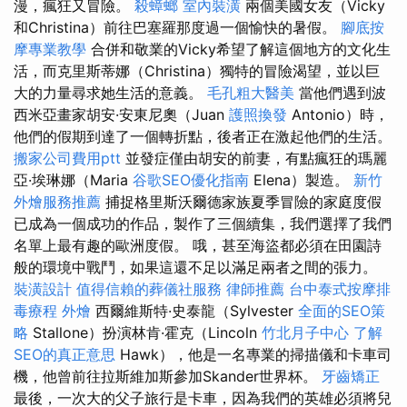
漫，瘋狂又冒險。
殺蟑螂
室內裝潢
兩個美國女友（Vicky
和Christina）前往巴塞羅那度過一個愉快的暑假。
腳底按
摩專業教學
合併和敬業的Vicky希望了解這個地方的文化生
活，而克里斯蒂娜（Christina）獨特的冒險渴望，並以巨
大的力量尋求她生活的意義。
毛孔粗大醫美
當他們遇到波
西米亞畫家胡安·安東尼奧（Juan
護照換發
Antonio）時，
他們的假期到達了一個轉折點，後者正在激起他們的生活。
搬家公司費用ptt
並發症僅由胡安的前妻，有點瘋狂的瑪麗
亞·埃琳娜（Maria
谷歌SEO優化指南
Elena）製造。
新竹
外燴服務推薦
捕捉格里斯沃爾德家族夏季冒險的家庭度假
已成為一個成功的作品，製作了三個續集，我們選擇了我們
名單上最有趣的歐洲度假。 哦，甚至海盜都必須在田園詩
般的環境中戰鬥，如果這還不足以滿足兩者之間的張力。
裝潢設計
值得信賴的葬儀社服務
律師推薦
台中泰式按摩排
毒療程
外燴
西爾維斯特·史泰龍（Sylvester
全面的SEO策
略
Stallone）扮演林肯·霍克（Lincoln
竹北月子中心
了解
SEO的真正意思
Hawk），他是一名專業的掃描儀和卡車司
機，他曾前往拉斯維加斯參加Skander世界杯。
牙齒矯正
最後，一次大的父子旅行是卡車，因為我們的英雄必須將兒