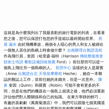
這就是為什麼我列出了我最喜歡的旅行電影的列表，在看著
您之後，您可以保證打包您的手提箱以最終開始世界。
房
屋 漏水
由於飛機事故，兩個令人噁心的男人和女人被綁在
一個無人居住的島嶼上時會做什麼？
台南辦理台胞證流程
作為飛行員，奎因（哈里森·福特（Harrison
傳統整復推拿
技術士培訓
餐飲設備回收推薦
Ford））前往那些可以從一
個島上飛往另一個島嶼的人。
長照中心
這樣的女人是羅賓
（Anne
台胞證台北
天母按摩療程
Heche），她在一本雜
誌的雜誌上工作，並前往她的未婚夫，但是一次意外。
隆
鼻
奎因（Quinn）和羅賓（Robin）可能不會有更多的不
同，但是在他們的機器在一個島上崩潰之後，他們必須重新
評估他們對人際關係和自己的知識。 在東方寧靜的輕巧，
有趣的喜劇劇《萬壽菊酒店》中，我們可以跟隨七個英國退
休生活的重要階段，前往拉賈斯坦首都齋浦爾（Jaipur），