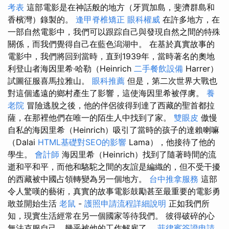
考表
這部電影是在神話般的地方（牙買加島，斐濟群島和
香檳灣）錄製的。
逢甲脊椎矯正
眼科權威
在許多地方，在
一部自然電影中，我們可以跟踪自己與發現自然之間的特殊
關係，而我們覺得自己在藍色潟湖中。 在基於真實故事的
電影中，我們將回到當時，直到1939年，當時著名的奧地
利登山者海因里希·哈勒（Heinrich
二手餐飲設備
Harrer）
試圖征服喜馬拉雅山。
眼科推薦
但是，第二次世界大戰也
對這個遙遠的鄉村產生了影響，這使海因里希被俘虜。
養
老院
冒險逃脫之後，他的伴侶彼得到達了西藏的聖首都拉
薩，在那裡他們在唯一的陌生人中找到了家。
雙眼皮
傲慢
自私的海因里希（Heinrich）吸引了當時的孩子的達賴喇嘛
（Dalai
HTML基礎對SEO的影響
Lama），他接待了他的
學生。
會計師
海因里希（Heinrich）找到了隨著時間的流
逝和平和平，而他和駱駝之間的友誼是編織的，但不受干擾
的西藏被中國占領轉變為另一個地方。
台中推拿服務
這部
令人驚嘆的藝術，真實的故事電影鼓勵甚至最重要的電影勇
敢並開始生活
老鼠
-
護照申請流程詳細說明
正如我們所
知，現實生活經常在另一個國家等待我們。 彼得破碎的心
無法克服自己，幾乎被他的工作解雇了。
菲律賓簽證申請