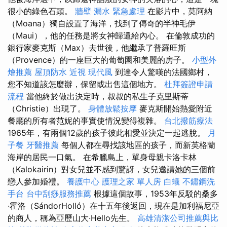
很小的綠色石頭。
牆壁 漏水 緊急處理
在影片中，莫阿納
（Moana）獨自設置了海洋，找到了傳奇的半神毛伊
（Maui），他的任務是將女神歸還給內心。 在倫敦成功的
銀行家麥克斯（Max）去世後，他繼承了普羅旺斯
（Provence）的一座巨大的葡萄園和美麗的房子。
小型外
燴推薦
屋頂防水
近視
現代風
到達令人驚嘆的法國鄉村，
您不知道該怎麼辦，保留或出售這個地方。
杜拜簽證申請
流程
當他終於做出決定時，叔叔的私生子克里斯蒂
（Christie）出現了。
身體放鬆按摩
麥克斯開始熱愛附近
餐廳的所有者范妮的事實使情況變得複雜。
台北撥筋療法
1965年，有兩個12歲的孩子彼此相愛並決定一起逃脫。
月
子餐
牙醫推薦
每個人都在尋找該地區的孩子，而新英格蘭
海岸的居民一口氣。 在希臘島上，單身母親卡洛卡林
（Kalokairin）對女兒並不感到驚訝，女兒邀請她的三個前
戀人參加婚禮。
養護中心
護理之家 單人房
白蟻
不鏽鋼洗
手台
台中刮痧服務推薦
根據這個故事，1953年反駁的桑多
·霍洛（SándorHolló）在十五年後返回，現在是加利福尼亞
的商人，稱為亞歷山大·Hello先生。
高雄清潔公司推薦與比