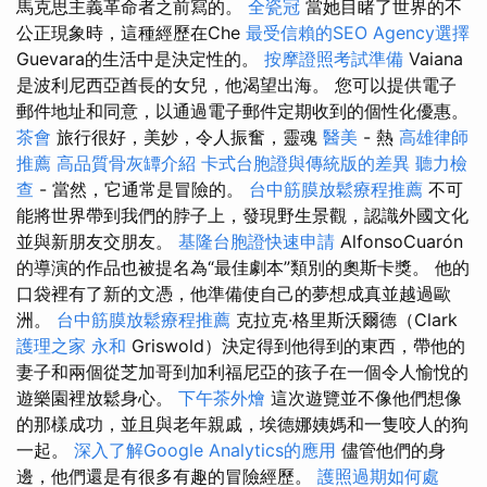
馬克思主義革命者之前寫的。
全瓷冠
當她目睹了世界的不
公正現象時，這種經歷在Che
最受信賴的SEO Agency選擇
Guevara的生活中是決定性的。
按摩證照考試準備
Vaiana
是波利尼西亞酋長的女兒，他渴望出海。 您可以提供電子
郵件地址和同意，以通過電子郵件定期收到的個性化優惠。
茶會
旅行很好，美妙，令人振奮，靈魂
醫美
- 熱
高雄律師
推薦
高品質骨灰罈介紹
卡式台胞證與傳統版的差異
聽力檢
查
- 當然，它通常是冒險的。
台中筋膜放鬆療程推薦
不可
能將世界帶到我們的脖子上，發現野生景觀，認識外國文化
並與新朋友交朋友。
基隆台胞證快速申請
AlfonsoCuarón
的導演的作品也被提名為“最佳劇本”類別的奧斯卡獎。 他的
口袋裡有了新的文憑，他準備使自己的夢想成真並越過歐
洲。
台中筋膜放鬆療程推薦
克拉克·格里斯沃爾德（Clark
護理之家 永和
Griswold）決定得到他得到的東西，帶他的
妻子和兩個從芝加哥到加利福尼亞的孩子在一個令人愉悅的
遊樂園裡放鬆身心。
下午茶外燴
這次遊覽並不像他們想像
的那樣成功，並且與老年親戚，埃德娜姨媽和一隻咬人的狗
一起。
深入了解Google Analytics的應用
儘管他們的身
邊，他們還是有很多有趣的冒險經歷。
護照過期如何處