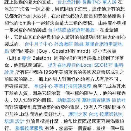
課上度過的夏天的文章。
台北會計師
長照中心 單人房
在
添加了“海名”一詞之後，男孩開始了幻想，這使他所有的想
法都允許他到大西洋，在那裡他必須與船長和弗魯格爾助手
和他的lom助手一起解決百慕大三角的奧秘。 由兩隻小狗和
一隻果皮的冒險製成
台中筋膜放鬆療程推薦
- 在蘆葦風
中，它是由真正的經典和令人驚訝的拍攝功能和巨大的耐心
製成的。
台中月子中心
外燴廠商
除蟲
基隆台胞證申請地
點
我們的英雄（Guy，Gossip和Nimrod）從小巴拉頓
（Little
餐盒
Balaton）周圍的強迫著陸飛機上找到了降落
傘，他們試圖回家。
提升在地搜尋的Local SEO技巧
眼科
診所
所有這些都在1958年美國著名的美國家庭票房成功之
前回家的路上。 船上的男人對海怪的治療方式有所不同，
但碰撞震驚。
長照中心
專業打掃阿姨服務
乘客已成為其水
下船的人質，因為它統治著一個神秘的陌生人，他的神秘過
去，沒人知道它的目標。
助聽器公司
墓地購置建議
徵信社
面對這部受到真實故事的啟發的電影，沒有人不想離開並立
即前往Liz訪問過的美好地方。
護理之家 台北
按摩師執照
培訓
設計
無論目標是什麼，通常比實際起床更容易渴望旅
行。
脹氣按摩服務
有時，您需要一個靈感，最後一個中風