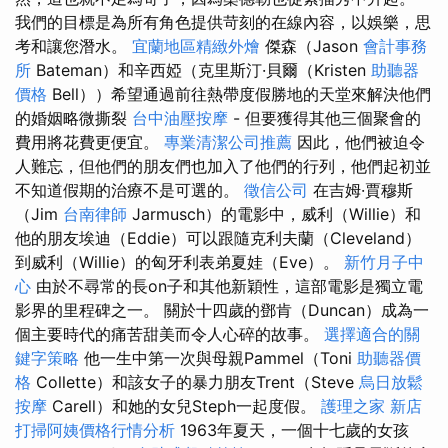
我們的目標是為所有角色提供苛刻的在線內容，以娛樂，思
考和讓您潛水。
宜蘭地區精緻外燴
傑森（Jason
會計事務
所
Bateman）和辛西婭（克里斯汀·貝爾（Kristen
助聽器
價格
Bell））希望通過前往熱帶度假勝地的天堂來解決他們
的婚姻略微撕裂
台中油壓按摩
- 但要獲得其他三個聚會的
費用將花費更便宜。
專業清潔公司推薦
因此，他們被迫令
人難忘，但他們的朋友們也加入了他們的行列，他們起初並
不知道假期的治療不是可選的。
徵信公司
在吉姆·賈穆斯
（Jim
台南律師
Jarmusch）的電影中，威利（Willie）和
他的朋友埃迪（Eddie）可以跟隨克利夫蘭（Cleveland）
到威利（Willie）的匈牙利表弟夏娃（Eve）。
新竹月子中
心
由於不尋常的長on子和其他新穎性，這部電影是獨立電
影界的里程碑之一。 關於十四歲的鄧肯（Duncan）成為一
個主要時代的痛苦甜美而令人心碎的故事。
選擇適合的關
鍵字策略
他一生中第一次與母親Pammel（Toni
助聽器價
格
Collette）和該女子的暴力朋友Trent（Steve
烏日放鬆
按摩
Carell）和她的女兒Steph一起度假。
護理之家 新店
打掃阿姨價格行情分析
1963年夏天，一個十七歲的女孩