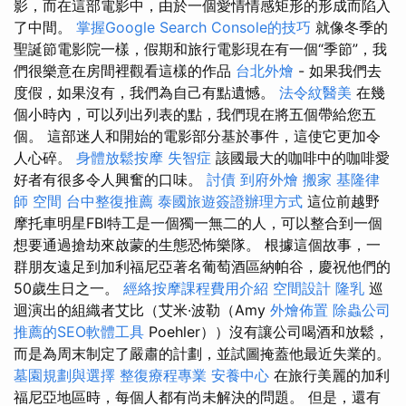
影，而在這部電影中，由於一個愛情情感矩形的形成而陷入
了中間。
掌握Google Search Console的技巧
就像冬季的
聖誕節電影院一樣，假期和旅行電影現在有一個“季節”，我
們很樂意在房間裡觀看這樣的作品
台北外燴
- 如果我們去
度假，如果沒有，我們為自己有點遺憾。
法令紋醫美
在幾
個小時內，可以列出列表的點，我們現在將五個帶給您五
個。 這部迷人和開始的電影部分基於事件，這使它更加令
人心碎。
身體放鬆按摩
失智症
該國最大的咖啡中的咖啡愛
好者有很多令人興奮的口味。
討債
到府外燴
搬家
基隆律
師
空間
台中整復推薦
泰國旅遊簽證辦理方式
這位前越野
摩托車明星FBI特工是一個獨一無二的人，可以整合到一個
想要通過搶劫來啟蒙的生態恐怖樂隊。 根據這個故事，一
群朋友遠足到加利福尼亞著名葡萄酒區納帕谷，慶祝他們的
50歲生日之一。
經絡按摩課程費用介紹
空間設計
隆乳
巡
迴演出的組織者艾比（艾米·波勒（Amy
外燴佈置
除蟲公司
推薦的SEO軟體工具
Poehler））沒有讓公司喝酒和放鬆，
而是為周末制定了嚴肅的計劃，並試圖掩蓋他最近失業的。
墓園規劃與選擇
整復療程專業
安養中心
在旅行美麗的加利
福尼亞地區時，每個人都有尚未解決的問題。 但是，還有