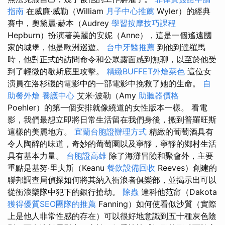
指南
在威廉·威勒（William
月子中心推薦
Wyler）的經典
賽中，奧黛麗·赫本（Audrey
學習按摩技巧課程
Hepburn）扮演著美麗的安妮（Anne），這是一個遙遠國
家的城堡，他是歐洲巡遊。
台中牙醫推薦
到他到達羅馬
時，他對正式的訪問命令和公眾露面感到無聊，以至於他受
到了輕微的歇斯底里攻擊。
精緻BUFFET外燴菜色
這位女
演員在洛杉磯的電影中的一部電影中挽救了她的生命。
自
助餐外燴
養護中心
艾米·波勒（Amy
助聽器價格
Poehler）的第一個安排就像繞道的女性版本一樣。 看電
影，我們最想立即將日常生活留在我們身後，搬到普羅旺斯
這樣的美麗地方。
宜蘭台胞證辦理方式
精緻的葡萄酒具有
令人陶醉的味道，奇妙的葡萄園以及寧靜，寧靜的鄉村生活
具有基本力量。
台胞證高雄
除了海灘冒險和聚會外，主要
重點是基努·里夫斯（Keanu
餐飲設備回收
Reeves）創建的
聯邦調查局偵探如何將其納入衝浪者俱樂部，並揭示出可以
從衝浪樂隊中犯下的銀行搶劫。
除蟲
達科他范甯（Dakota
獲得優質SEO團隊的推薦
Fanning）如何使看似沙質（實際
上是他人非常性感的存在）可以很好地意識到五十種灰色陰