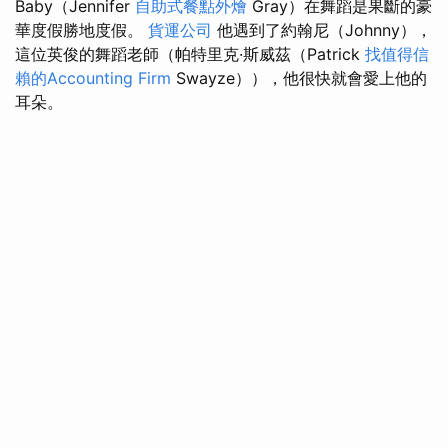
Baby（Jennifer
自助式餐點外燴
Gray）在舞蹈是果斷的豪
華度假勝地度假。
貨運公司
他遇到了約翰尼（Johnny），
這位英俊的舞蹈老師（帕特里克·斯威茲（Patrick
找值得信
賴的Accounting Firm
Swayze）），他很快就會愛上他的
耳朵。