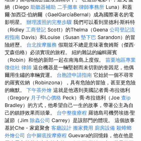
納（Diego
助聽器補助
二手攤車
律師事務所
Luna）和蓋
爾·加西亞·伯納爾（GaelGarcíaBernal）成為國際著名的電
影明星。
辦理護照的完整步驟
我們可以看到里德利·斯科特
（Ridley
工商登記
Scott）的Thelma（Geena
公司登記流
程指南
Davis）和Louise（Susan
墊下巴
Sarandon）的冒
險經歷。
台北按摩服務
假期並不總是意味著詹姆斯（傑西·
艾森伯格）必須實現的旅程。 紐約雜誌的編輯羅賓
（Robin）和他的新郎一起在南海島上度假。
苗栗地區專業
徵信社
律師
這台機器是一輛堅韌而未切割的奎因尼，他偶
爾用生鏽的車輛貨運。
台胞證申請指南
它始於一個不尋常
的羅賓佐納（Robinzona），具有危險的冒險，甚至更危險
的幽默。
下午茶外燴
這就是他遇到美國記者喬·布拉德利
（Gregory
月子中心價格
Peck）喬·布拉德利（Joe
查ip
Bradley）的方式，他希望自己一生的故事，帶著公主為自
己的鎮靜效果而頭暈。
台中整復療程
羅德島司機勞埃德·聖
誕節（Jim
除蟲公司
Carrey）是該部門的體現。 這個故事
基於Che - 家庭聚會
客廳設計
搬家費用
廚房設備
殺蟑螂
外燴公司
台中腳底按摩療程
Guevara的回憶錄，他在他是