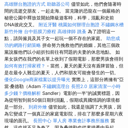
高雄辦台胞證的方式
助聽器公司
儘管如此，他們會隨著時
間的流逝交朋友，一起走海。 當克隆的恐龍在一個嚴格的
秘密公園中釋放並開始降級遊客時，科學，混亂和史前
DNA彼此交叉。
附近牙醫
桃園如何辦理台胞證
不鏽鋼水槽
新竹外燴
台中筋膜刀療程
高雄律師
跳蚤
為了證明這一
點，請與僱員及其子女一起玩一個不存在的家庭。
助您成
功的網路行銷策略
拼命努力挽救他們的婚姻，其他三個政
黨說服他們以小組折扣前往有問題的夫妻的休息地點。 如
果女孩們在我們的名單上收到了假期電影，那麼男孩會得到
如何有效打掃家裡？
- 當然，夏天的夏天沒有盾牌冒險，但
是在最令人難忘的夏天，人們和朋友可能會發生的一切。
優化Google商家檔案以提升曝光
實際上，這部分將擁有“亞
當·桑德勒（Adam
不鏽鋼流理台
長照2.0
居家清潔一小時
多少錢？價格解析
Sandler）電影的一半”的誠實標題，因
為從明智到前50個日期到混亂，假期或異國情調的環境都
是一部分。
到府外燴
儘管如此，我還是強調了大男孩，因
為它變成了一個真正的家庭電影院，排在了那麼多星期六夜
現場的面孔。
長照中心 單人房
專業會計事務所服務
當
然，這也就不足為奇了，因為桑德勒也從素描秀中升起。