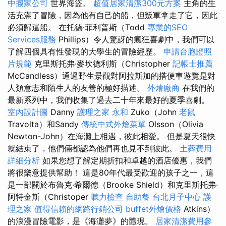
中搬家公司
世界海盜。
超值居家清潔300元方案
主角的生
活充滿了冒險，因為他有自己的船，但叛軍拿走了它，因此
必須歸還船。 在托德·菲利普斯（Todd
專業的SEO
Services服務
Phillips）令人驚訝的瘋狂喜劇中，我們可以
了解四個具有性發現的大學生的冒險經歷。
申請台胞證照
片規範
克里斯托弗·麥坎德利斯（Christopher
記帳士推薦
McCandless）通過野生景觀對阿拉斯加的搭便車遊覽是對
人類意志和陌生人的友善的極好描述。
外燴廠商
在我們的
最新系列中，我們收集了過去二十年來最好的夏季喜劇。
室內設計圖
Danny
護理之家 永和
Zuko（John
老鼠
Travolta）和Sandy
傳統中式外燴菜單
Olsson（Olivia
Newton-John）在海灘上相遇，彼此相愛。 但是夏天很快
就結束了，他們倆都認為他們再也見不到彼此。
土葬費用
詳細分析
如果您想了解定期折扣和卓越的酒店優惠，我們
將很樂意提供幫助！ 這是80年代最受歡迎的孩子之一，這
是一部關於布魯克·希爾德（Brooke Shield）和克里斯托弗·
阿特金斯（Christoper
聽力檢查
自助餐
台北月子中心
護
理之家
值得信賴的網路行銷公司
buffet外燴價格
Atkins）
的浪漫冒險電影，是《海灘夢》的體現。
居家清潔費用參