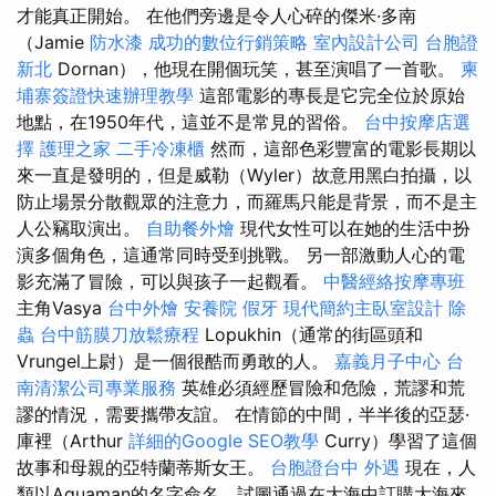
才能真正開始。 在他們旁邊是令人心碎的傑米·多南
（Jamie
防水漆
成功的數位行銷策略
室內設計公司
台胞證
新北
Dornan），他現在開個玩笑，甚至演唱了一首歌。
柬
埔寨簽證快速辦理教學
這部電影的專長是它完全位於原始
地點，在1950年代，這並不是常見的習俗。
台中按摩店選
擇
護理之家
二手冷凍櫃
然而，這部色彩豐富的電影長期以
來一直是發明的，但是威勒（Wyler）故意用黑白拍攝，以
防止場景分散觀眾的注意力，而羅馬只能是背景，而不是主
人公竊取演出。
自助餐外燴
現代女性可以在她的生活中扮
演多個角色，這通常同時受到挑戰。 另一部激動人心的電
影充滿了冒險，可以與孩子一起觀看。
中醫經絡按摩專班
主角Vasya
台中外燴
安養院
假牙
現代簡約主臥室設計
除
蟲
台中筋膜刀放鬆療程
Lopukhin（通常的街區頭和
Vrungel上尉）是一個很酷而勇敢的人。
嘉義月子中心
台
南清潔公司專業服務
英雄必須經歷冒險和危險，荒謬和荒
謬的情況，需要攜帶友誼。 在情節的中間，半半後的亞瑟·
庫裡（Arthur
詳細的Google SEO教學
Curry）學習了這個
故事和母親的亞特蘭蒂斯女王。
台胞證台中
外遇
現在，人
類以Aquaman的名字命名，試圖通過在大海中訂購大海來