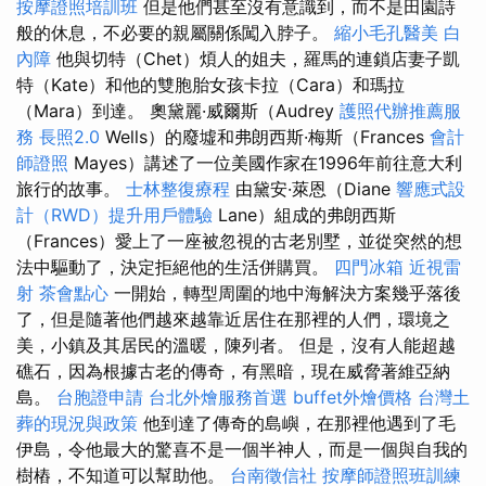
按摩證照培訓班
但是他們甚至沒有意識到，而不是田園詩
般的休息，不必要的親屬關係闖入脖子。
縮小毛孔醫美
白
內障
他與切特（Chet）煩人的姐夫，羅馬的連鎖店妻子凱
特（Kate）和他的雙胞胎女孩卡拉（Cara）和瑪拉
（Mara）到達。 奧黛麗·威爾斯（Audrey
護照代辦推薦服
務
長照2.0
Wells）的廢墟和弗朗西斯·梅斯（Frances
會計
師證照
Mayes）講述了一位美國作家在1996年前往意大利
旅行的故事。
士林整復療程
由黛安·萊恩（Diane
響應式設
計（RWD）提升用戶體驗
Lane）組成的弗朗西斯
（Frances）愛上了一座被忽視的古老別墅，並從突然的想
法中驅動了，決定拒絕他的生活併購買。
四門冰箱
近視雷
射
茶會點心
一開始，轉型周圍的地中海解決方案幾乎落後
了，但是隨著他們越來越靠近居住在那裡的人們，環境之
美，小鎮及其居民的溫暖，陳列者。 但是，沒有人能超越
礁石，因為根據古老的傳奇，有黑暗，現在威脅著維亞納
島。
台胞證申請
台北外燴服務首選
buffet外燴價格
台灣土
葬的現況與政策
他到達了傳奇的島嶼，在那裡他遇到了毛
伊島，令他最大的驚喜不是一個半神人，而是一個與自我的
樹樁，不知道可以幫助他。
台南徵信社
按摩師證照班訓練