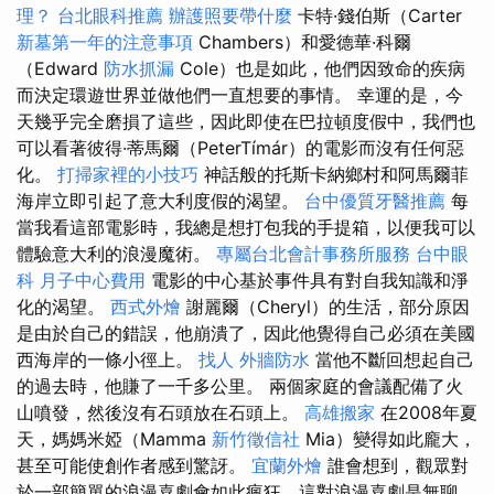
理？
台北眼科推薦
辦護照要帶什麼
卡特·錢伯斯（Carter
新墓第一年的注意事項
Chambers）和愛德華·科爾
（Edward
防水抓漏
Cole）也是如此，他們因致命的疾病
而決定環遊世界並做他們一直想要的事情。 幸運的是，今
天幾乎完全磨損了這些，因此即使在巴拉頓度假中，我們也
可以看著彼得·蒂馬爾（PeterTímár）的電影而沒有任何惡
化。
打掃家裡的小技巧
神話般的托斯卡納鄉村和阿馬爾菲
海岸立即引起了意大利度假的渴望。
台中優質牙醫推薦
每
當我看這部電影時，我總是想打包我的手提箱，以便我可以
體驗意大利的浪漫魔術。
專屬台北會計事務所服務
台中眼
科
月子中心費用
電影的中心基於事件具有對自我知識和淨
化的渴望。
西式外燴
謝麗爾（Cheryl）的生活，部分原因
是由於自己的錯誤，他崩潰了，因此他覺得自己必須在美國
西海岸的一條小徑上。
找人
外牆防水
當他不斷回想起自己
的過去時，他賺了一千多公里。 兩個家庭的會議配備了火
山噴發，然後沒有石頭放在石頭上。
高雄搬家
在2008年夏
天，媽媽米婭（Mamma
新竹徵信社
Mia）變得如此龐大，
甚至可能使創作者感到驚訝。
宜蘭外燴
誰會想到，觀眾對
於一部簡單的浪漫喜劇會如此瘋狂，這對浪漫喜劇是無聊