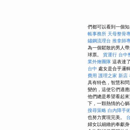
們都可以看到一個知
帳事務所
天母整骨
鏽鋼流理台
推拿師
為一個鬆散的男人帶
球票。
貨運行
台中
業外燴團隊
這表達
台中
處女是合乎邏輯
費用
護理之家 新店
具有特色，智慧和
變的，這使它們適應
他們總是希望看起來
下，一顆熱情的心躺
搜尋策略
白內障手
也努力實現完美。
婦女以細緻的奉獻