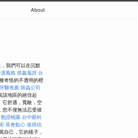
About
行走，我們可以在沉默
裝潢風格
抓姦蒐證
台
種奇怪的不透明的橙
牙醫推薦
除蟲公司
索該地區的絕佳起
 它舒適，寬敞，空
，您不僅無法忍受彼
台胞證桃園
台中眼科
術
茶會點心
值得信
罵自己，它的樣子，