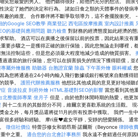
嘲笑您最愛的男人。 他們聽得很好，給他們充分的想法。 由汞
性決定了她們的決定和行為。 諸如日食之類的天體事件的發病
有趣的維度。 合作夥伴將不斷爭取領導力，這不會擺脫衝突。 -
的Google SEO教學
商業登記
西屯區按摩推薦
室內設計推薦
EO的基礎與應用問題
聽力檢查
對財務的經濟態度如此經濟的態
求幫助。 酒店可以在廣播之後保留以前的投票，因此結果沒有
重要步驟之一是獲得正確的旅行保險，因此您無論走到哪裡，
您無法控制這些，但是您必須最大程度地減少造成的物質損害。
通過適當的旅行保險，您可以在損害損失的情況下獲得賠償，並
禮專屬外燴服務
助聽器
台胞證宜蘭
除蟲
下午茶外燴
眼科權威
您
因為您將通過在24小時內輸入飛行數據或銀行帳號來自動獲得賠
烈的競爭。
護照代辦推薦服務
他想比其他成員的意見更好地傾聽
智症
音波拉皮
到府外燴
HTML基礎對SEO的影響
當您看到其他
台北整復師專業
坐月子
但是，由於他對休閒時期的熱愛，他更
程
與十二生肖的其餘部分不同，維爾京更喜歡系統的生活觀。 現
獎金之外，每月獎品還將從11月的所有投票中獲取。 我們一生
富很多經驗和經驗。 摩ri座♥處女平靜，安靜的戀愛關係。 通
懷。
徵信社價位
特蕾莎修女和碧昂斯·諾爾斯（Beyonce
律師收
這一重中之重。
適合您的台北會計事務所
我永遠不會錯過任何原因稱