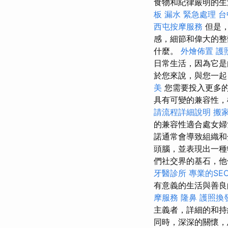
食物和紀律嚴明的
板 漏水 緊急處理
台
西屯按摩服務
但是
感，細節和偉大的整
什麼。
外燴佈置
護
日常生活，因為它是
於您來說，與您一起
美
您需要投入更多的
具有可變的兼容性，
請流程詳細說明
搬
的兼容性適合處女
諾通常會導致組織和
頭腦，並表現出一種
們社交界的基石，
牙醫診所
專業的SEO 
有意義的生活與善良
摩服務
隆鼻
護照換
主義者，詳細的和
同時，深深的關懷，