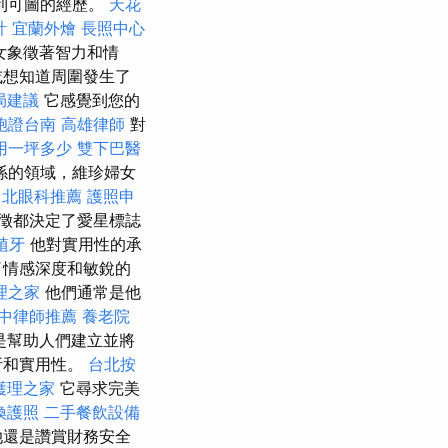
利可圖的經歷。
天花
計
宜蘭外燴
長照中心
女象徵著智力和情
或想知道周圍發生了
局建議
它感覺到您的
胞證台南
高雄律師
對
用一坪多少
雙下巴醫
係的領域，維珍婦女
台北眼科推薦
護照申
徵都決定了愛星標誌
植牙
他對實用性的承
了情感深度和敏銳的
理之家
他們通常是他
中律師推薦
養老院
是幫助人們建立並將
析和實用性。
台北按
護理之家
它尋求完美
換護照
二手餐飲設備
她還是讚賞財務安全