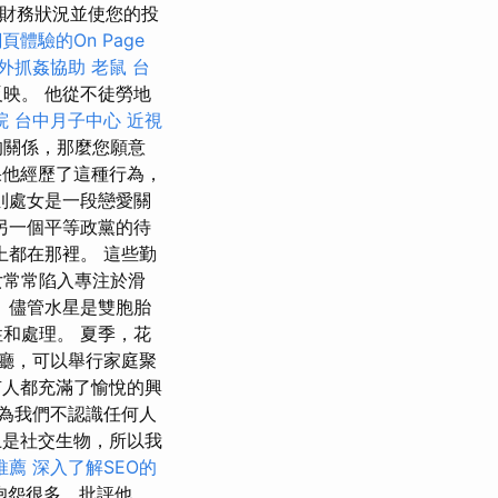
財務狀況並使您的投
頁體驗的On Page
外抓姦協助
老鼠
台
映。 他從不徒勞地
院
台中月子中心
近視
的關係，那麼您願意
他經歷了這種行為，
則處女是一段戀愛關
另一個平等政黨的待
都在那裡。 這些勤
女常常陷入專注於滑
 儘管水星是雙胞胎
和處理。 夏季，花
廳，可以舉行家庭聚
有人都充滿了愉悅的興
為我們不認識任何人
上是社交生物，所以我
推薦
深入了解SEO的
抱怨很多，批評他，