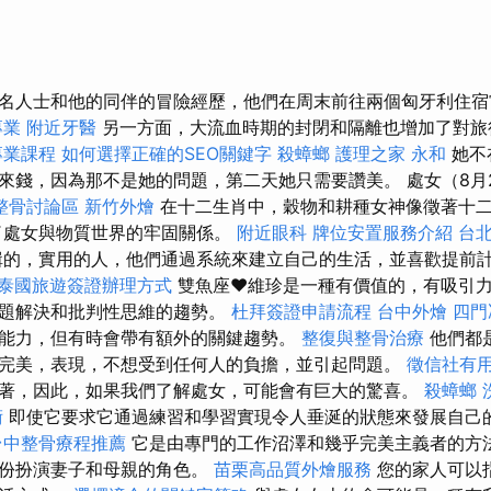
名人士和他的同伴的冒險經歷，他們在周末前往兩個匈牙利住
專業
附近牙醫
另一方面，大流血時期的封閉和隔離也增加了對
專業課程
如何選擇正確的SEO關鍵字
殺蟑螂
護理之家 永和
她不
來錢，因為那不是她的問題，第二天她只需要讚美。 處女（8月2
整骨討論區
新竹外燴
在十二生肖中，穀物和耕種女神像徵著十
了處女與物質世界的牢固關係。
附近眼科
牌位安置服務介紹
台
的，實用的人，他們通過系統來建立自己的生活，並喜歡提前
泰國旅遊簽證辦理方式
雙魚座♥維珍是一種有價值的，有吸引力
問題解決和批判性思維的趨勢。
杜拜簽證申請流程
台中外燴
四門
能力，但有時會帶有額外的關鍵趨勢。
整復與整骨治療
他們都
完美，表現，不想受到任何人的負擔，並引起問題。
徵信社有
著，因此，如果我們了解處女，可能會有巨大的驚喜。
殺蟑螂
術
即使它要求它通過練習和學習實現令人垂涎的狀態來發展自己
台中整骨療程推薦
它是由專門的工作沼澤和幾乎完美主義者的方
身份扮演妻子和母親的角色。
苗栗高品質外燴服務
您的家人可以