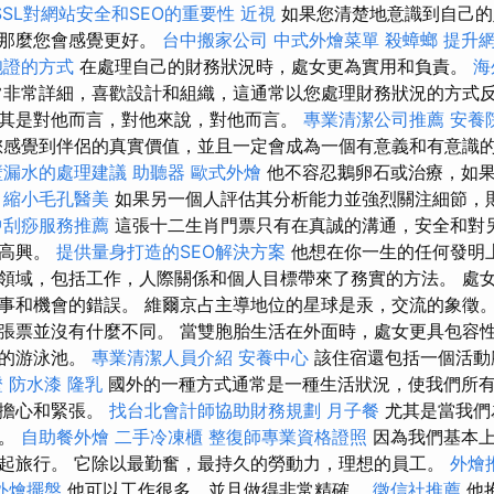
SSL對網站安全和SEO的重要性
近視
如果您清楚地意識到自己的
，那麼您會感覺更好。
台中搬家公司
中式外燴菜單
殺蟑螂
提升網
胞證的方式
在處理自己的財務狀況時，處女更為實用和負責。
海
常非常詳細，喜歡設計和組織，這通常以您處理財務狀況的方式反
其是對他而言，對他來說，對他而言。
專業清潔公司推薦
安養
感覺到伴侶的真實價值，並且一定會成為一個有意義和有意識
壁漏水的處理建議
助聽器
歐式外燴
他不容忍鵝卵石或治療，如果
。
縮小毛孔醫美
如果另一個人評估其分析能力並強烈關注細節，
中刮痧服務推薦
這張十二生肖門票只有在真誠的溝通，安全和對
到高興。
提供量身打造的SEO解決方案
他想在你一生的任何發明上
領域，包括工作，人際關係和個人目標帶來了務實的方法。 處
事和機會的錯誤。 維爾京占主導地位的星球是汞，交流的象徵。
張票並沒有什麼不同。 當雙胞胎生活在外面時，處女更具包容性
米的游泳池。
專業清潔人員介紹
安養中心
該住宿還包括一個活動
證
防水漆
隆乳
國外的一種方式通常是一種生活狀況，使我們所
會擔心和緊張。
找台北會計師協助財務規劃
月子餐
尤其是當我們
時。
自助餐外燴
二手冷凍櫃
整復師專業資格證照
因為我們基本
起旅行。 它除以最勤奮，最持久的勞動力，理想的員工。
外燴
外燴擺盤
他可以工作很多，並且做得非常精確。
徵信社推薦
他