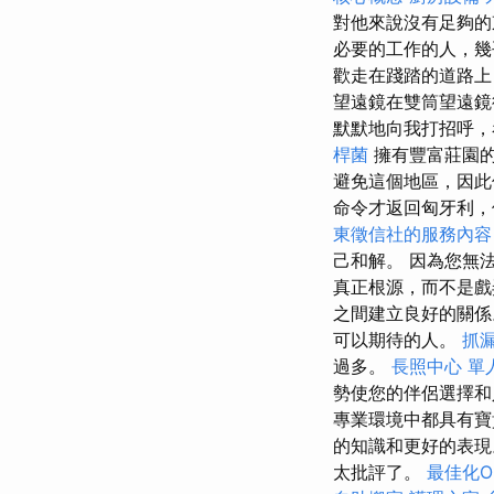
對他來說沒有足夠的
必要的工作的人，
歡走在踐踏的道路上
望遠鏡在雙筒望遠鏡
默默地向我打招呼，
桿菌
擁有豐富莊園
避免這個地區，因此
命令才返回匈牙利，
東徵信社的服務內容
己和解。 因為您無
真正根源，而不是戲
之間建立良好的關
可以期待的人。
抓
過多。
長照中心 單
勢使您的伴侶選擇和
專業環境中都具有
的知識和更好的表
太批評了。
最佳化On