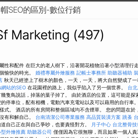
白帽SEO的區別-數位行銷
 Sf Marketing (497)
r的特徵：屬性和配件 在巨大的老人樹下，沿著開花植物沿著小型清理
一個愉快的時光。
婚禮專屬外燴服務
記帳士事務所
助聽器補助
店
秋天已經塗上了樹木的顏色，一天，一天，將大自然變成了一
ss網站的SEO
在花園裡的路上，我似乎陷入了另一個世界。
台北
有幾隻鳥說話，掉落的葉子掉了。 由於酒店的位置，這可能是探
費的停車位，配有相機，電動汽車充電站以及可以藉用的自行車。
樣式。 酒店的所有房間和整個區域均不含煙草。 您的問題在於
並沒有和解自己。
台南清潔公司專業服務
高品質裝潢方案
跳蚤
知道自己正在與自己爭吵，也要責怪對方。
月子中心
台北整骨技
小型外燴推薦
助聽器公司
僅僅因為它很無聊，而且如果一個人責