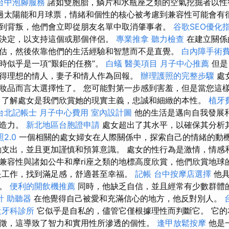
台中泡腳服務
諸如雙胞胎，鱗片和水瓶座之類的空氣挖掘者以性
過太陽能和月球票，情緒和個性的核心被考慮到兼容性可能會有很
到背叛，他們會立即從朋友名單中取消肇事者。
谷歌SEO優化
決定，以支持這個或那個伴侶。
專業推拿
聽力檢查
在建立關係
估，然後依靠他們的生活經驗和智慧而不是直覺。
白內障手術
時似乎是一項“艱鉅的任務”。
白蟻
醫美項目
月子中心推薦
但是
得理想的情人，妻子和情人作為回報。
辦理護照的完整步驟
處
妝品而言太選擇性了。 您可能對第一步感到害羞，但是當您這
？
了解處女是我們欣賞她的現實主義，忠誠和細緻的本性。
植牙
台北記帳士
月子中心費用
室內設計圖
他的生活是邁向自我發展
創造力。
新北地區台胞證申請
處女超出了其水平，以確保其分析
2.0
一個相關的處女婦女在人際關係中，探索自己的情緒的動
動支出，並且更加謹慎和預算意識。 處女的性行為是激情，情感
兼容性與諸如公牛和摩ri座之類的地標高度欣賞，他們欣賞地球
是工作，找到滿足感，舒適甚至幸福。
記帳
台中按摩店選擇
他
見。
便利的開飲機推薦
同時，他缺乏自信，並且經常有少數群體
計
助聽器
在他覺得自己被愛和充滿信心的地方，他反對別人。
近牙科診所
它似乎是自私的，儘管它僅根據理性而判斷它。 它的
徵，這導致了智力和實用性所滲透的個性。
逢甲放鬆按摩
他是