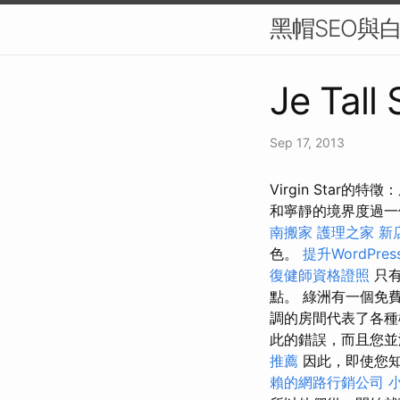
黑帽SEO與
Je Tall
Sep 17, 2013
Virgin Sta
和寧靜的境界度過
南搬家
護理之家 新
色。
提升WordPre
復健師資格證照
只
點。 綠洲有一個免
調的房間代表了各種
此的錯誤，而且您
推薦
因此，即使您
賴的網路行銷公司