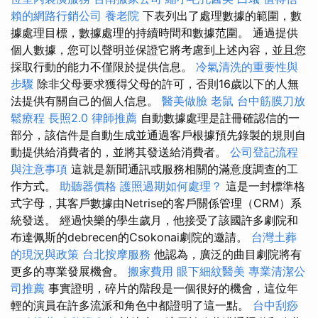
賴的網路行銷公司
養老院
下表列出了處理數據的範圍，數
據處理目標，數據處理的持續時間和數據范圍。 通過提供
個人數據，您可以聲明並保證它將考慮到上述內容，並且您
採取行動的能力不僅限於提供信息。
冷氣清洗的重要性與
步驟
除非父母要求獲得父母的許可，否則16歲以下的人無
法提供有關自己的個人信息。
醫美做臉
老鼠
台中筋膜刀放
鬆療程
長照2.0
律師推薦
自動數據處理是註冊確認信的一
部分，該信件是自動生成並通過客戶根據預先錄製的規則自
動提供給消費者的，並將其發送給消費者。
公司登記流程
與注意事項
這就是新聞通訊或服務相關的滿意度調查的工
作方式。
助聽器價格
護照過期如何處理？
這是一封標準格
式字母，其客戶數據由Netrise的客戶關係管理（CRM）系
統發送。 經過快樂的學生歲月，他接受了該國許多劇院和
布達佩斯的debrecen的Csokonai劇院的邀請。
台灣土葬
的現況與政策
台北按摩服務
他認為，廣泛的曲目劇院將有
更多的專業發展機會。
搬家費用
眼下細紋醫美
專業清潔公
司推薦
事實證明，碎片的階段是一個很好的機會，這位年
輕的演員在許多流派和角色中都證明了這一點。
台中刮痧