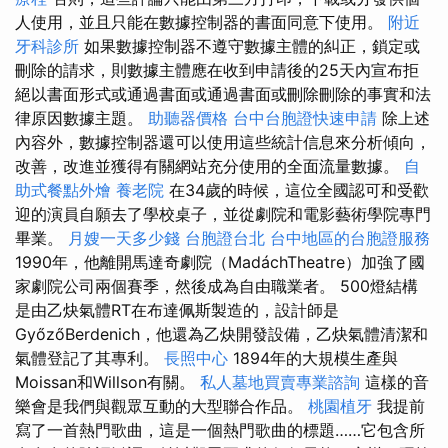
人使用，並且只能在數據控制器的書面同意下使用。
附近
牙科診所
如果數據控制器不遵守數據主體的糾正，鎖定或
刪除的請求，則數據主體應在收到申請後的25天內宣布拒
絕以書面形式或通過書面或通過書面或刪除刪除的事實和法
律原因數據主題。
助聽器價格
台中台胞證快速申請
除上述
內容外，數據控制器還可以使用這些統計信息來分析傾向，
改善，改進並獲得有關網站充分使用的全面流量數據。
自
助式餐點外燴
養老院
在34歲的時候，這位全國認可和受歡
迎的演員自願去了學校桌子，並從劇院和電影藝術學院專門
畢業。
月嫂一天多少錢
台胞證台北
台中地區的台胞證服務
1990年，他離開馬達奇劇院（MadáchTheatre）加強了國
家劇院公司兩個賽季，然後成為自由職業者。 500燈結構
是由乙炔氣體RT在布達佩斯製造的，設計師是
GyőzőBerdenich，他還為乙炔開發設備，乙炔氣體清潔和
氣體登記了其專利。
長照中心
1894年的大規模生產與
Moissan和Willson有關。
私人墓地買賣專業諮詢
這樣的音
樂會是我們與觀眾互動的大型聯合作品。
桃園植牙
我提前
寫了一首熱門歌曲，這是一個熱門歌曲的標題……它包含所