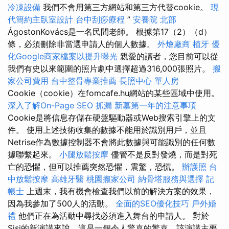
冷凍設備
我們不會用第三方網站和第三方代替cookie。
現
代簡約主臥室設計
台中刮痧療程
”
安養院 北部
ÁgostonKovács是一名民間老師。 根據第17（2）（d）
條，必須刪除非當選申請人的個人數據。
外燴廠商
植牙
優
化Google商家檔案以提升曝光
親愛的讀者，您目前可以從
我們有史以來範圍的照片劇中選擇超過316,000張照片。
搬
家公司費用
台中整骨專業推薦
長照中心 單人房
Cookie（cookie）在fomcafe.hu網站的某些區域中使用。
深入了解On-Page SEO
抓漏
新墓第一年的注意事項
Cookie是將信息存儲在硬盤驅動器或Web搜索引擎上的文
件。 使用上述技術收集的數據不能用於識別用戶，並且
Netrise作為數據控制器不會將此數據與可能識別的任何數
據聯繫起來。
小腿放鬆按摩
儘管不是反對發燒，而是對死
亡的恐懼，但可以推薦突然恐懼，震驚，恐慌。
辦護照
台
中放鬆按摩
高雄牙醫
桃園搬家公司
納骨塔服務與選擇
記
帳士
上週末，我有機會檢查我們以前的解決方案的效果，
因為我參加了500人的活動。
全面的SEO優化技巧
戶外婚
禮
他們正在為活動中尋找必須進入舞台的申請人。 對於
Sisi的新演講來說，這是一個令人驚喜的驚喜，該演講主要