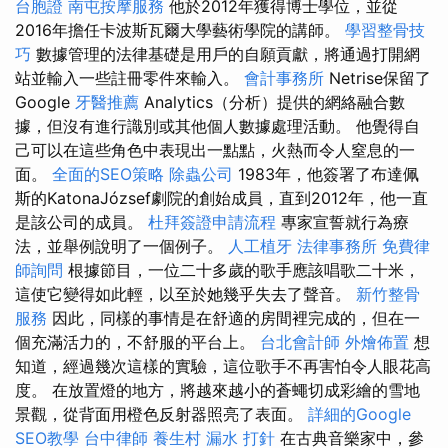
台胞證
南屯按摩服務
他於2012年獲得博士學位，並從
2016年擔任卡波斯瓦爾大學藝術學院的講師。
學習整骨技
巧
數據管理的法律基礎是用戶的自願貢獻，將通過打開網
站並輸入一些註冊零件來輸入。
會計事務所
Netrise保留了
Google
牙醫推薦
Analytics（分析）提供的網絡融合數
據，但沒有進行識別或其他個人數據處理活動。 他覺得自
己可以在這些角色中表現出一點點，火熱而令人窒息的一
面。
全面的SEO策略
除蟲公司
1983年，他簽署了布達佩
斯的KatonaJózsef劇院的創始成員，直到2012年，他一直
是該公司的成員。
杜拜簽證申請流程
專家宣誓就行為療
法，並舉例說明了一個例子。
人工植牙
法律事務所
免費律
師詢問
根據節目，一位二十多歲的歌手應該唱歌二十米，
這使它變得如此輕，以至於她幾乎失去了聲音。
新竹整骨
服務
因此，同樣的事情是在舒適的房間裡完成的，但在一
個充滿活力的，不舒服的平台上。
台北會計師
外燴佈置
想
知道，經過幾次這樣的實驗，這位歌手不再害怕令人眼花高
度。 在放置燈的地方，將越來越小的蒼蠅切成彩繪的雪地
景觀，從背面用橙色反射器照亮了表面。
詳細的Google
SEO教學
台中律師
養生村
漏水 打針
在古典音樂家中，參