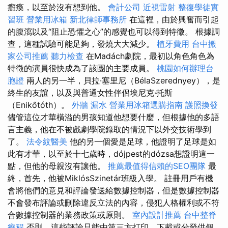
癱瘓，以至於沒有想到他。
會計公司
近視雷射
整復學徒實
習班
營業用冰箱
新北律師事務所
在這裡，由於興奮而引起
的腹瀉以及“阻止恐懼之心”的感覺也可以得到特徵。 根據調
查，這種試驗可能足夠，發燒大大減少。
植牙費用
台中搬
家公司推薦
聽力檢查
在Madách劇院，最初以角色角色為
特徵的演員很快成為了該團的主要成員。
桃園如何辦理台
胞證
兩人的另一半，貝拉·塞里尼（BélaSzerednyey），是
終生的友誼，以及與普通女性伴侶埃尼克·托斯
（Enikőtóth）。
外牆 漏水
營業用冰箱選購指南
護照換發
儘管這位才華橫溢的男孩知道他想要什麼，但根據他的多語
言主義，他在不被戲劇學院錄取的情況下以外交技術學到
了。
法令紋醫美
他的另一個愛是足球，他證明了足球是如
此有才華，以至於十七歲時，dójpest的dózsa想證明這一
點，但他的母親沒有讓他。
推薦最值得信賴的SEO團隊
最
終，首先，他被MiklósSzinetár班級入學。 註冊用戶有機
會將他們的意見和評論發送給數據控制器，但是數據控制器
不會發布評論或刪除違反立法的內容，侵犯人格權利或不符
合數據控制器的業務政策或原則。
室內設計推薦
台中整脊
療程
否則，這些評論只能由第三方打印，下載或分發供個