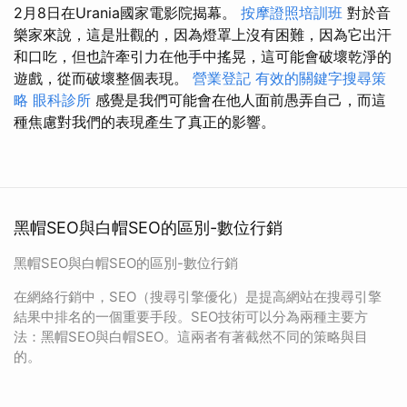
2月8日在Urania國家電影院揭幕。
按摩證照培訓班
對於音
樂家來說，這是壯觀的，因為燈罩上沒有困難，因為它出汗
和口吃，但也許牽引力在他手中搖晃，這可能會破壞乾淨的
遊戲，從而破壞整個表現。
營業登記
有效的關鍵字搜尋策
略
眼科診所
感覺是我們可能會在他人面前愚弄自己，而這
種焦慮對我們的表現產生了真正的影響。
黑帽SEO與白帽SEO的區別-數位行銷
黑帽SEO與白帽SEO的區別-數位行銷
在網絡行銷中，SEO（搜尋引擎優化）是提高網站在搜尋引擎
結果中排名的一個重要手段。SEO技術可以分為兩種主要方
法：黑帽SEO與白帽SEO。這兩者有著截然不同的策略與目
的。