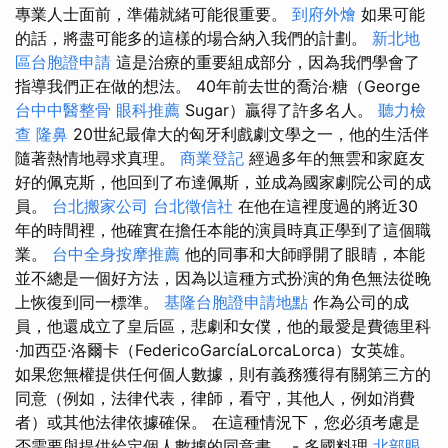
專業人士面前，準備就緒可能很重要。
到府外燴
如果可能
的話，將盡可能多的這樣的場合納入我們的計劃。
新北地
區台胞證申請
這是治療的重要組成部分，因為我們學會了
指導我們正在做的想法。 40年前去世的喬治·糖（George
台中中醫整骨
眼科推薦
Sugar）贏得了許多名人。
聽力檢
查
隆鼻
20世紀最偉大的匈牙利戲劇文學之一，他的生活伴
隨著熱情地尋求真理。
商業登記
經過多年的無雲和家庭友
好的佩克斯，他回到了布達佩斯，並成為國家劇院公司的成
員。
台北搬家公司
台北徵信社
在他在這裡度過的將近30
年的時間裡，他確實在擔任本能的演員時真正學到了這個職
業。
台中全身按摩推薦
他的同事和大師睜開了眼睛，本能
並不總是一個好方法，因為以這種方式扮演的角色無法從晚
上恢復到同一標準。
基隆台胞證申請地點
作為公司的成
員，他還成立了皇后區，悲劇和女僕，他的最愛是費德里科
·加西亞·洛爾卡（FedericoGarcíaLorcaLorca）女英雄。
如果您無權提供任何個人數據，則有義務獲得有關第三方的
同意（例如，法律代表，律師，看守，其他人，例如消費
者）或其他法律依據確保。 在這種情況下，您必須考慮是
否需要與提供給定個人數據的同意書。 - 多國料理
北部眼