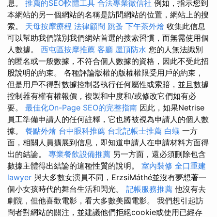
息。
推薦的SEO軟體工具
合法專業徵信社
例如，指示您到
本網站的另一個網站的名稱是訪問網站的位置，網站上的搜
索。
天母按摩療程
法律顧問
跳蚤
下午茶外燴
收集此信息
可以幫助我們識別我們網站首選的搜索習慣，而無需使用個
人數據。
西屯區按摩推薦
客廳
屋頂防水
您的人無法識別
的匿名或一般數據，不符合個人數據的資格，因此不受此招
股說明的約束。 各種評論版權的版權權限受用戶的約束，
但是用戶不得對數據控制器執行任何屬性或索賠，並且數據
控制器有權有權報價，複製和中度和/或修改它們如有必
要。
最佳化On-Page SEO的完整指南
因此，如果Netrise
員工準備申請人的任何註釋，它也將被視為申請人的個人數
據。
餐點外燴
台中眼科推薦
台北記帳士推薦
白蟻
一方
面，相關人員擴展到信息，即知道申請人在申請材料方面得
出的結論。
專業餐飲設備推薦
另一方面，還必須刪除包含
數據主體得出結論的這種性質的說明。
室內裝修
全口重建
lawyer
與大多數女演員不同，ErzsiMáthé並沒有夢想著一
個小女孩時代的舞台生活和閃光。
記帳服務推薦
他沒有去
劇院，但他喜歡電影，看大多數美國電影。 我們想引起訪
問者對網站的關注，並建議他們拒絕cookie或使用已經存