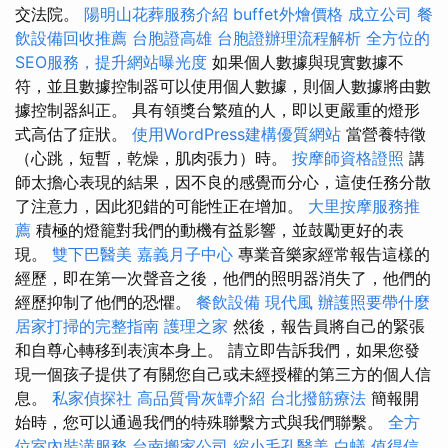
交法院。
陽明山花葬服務介紹
buffet外燴價格
成立公司
餐
飲設備回收推薦
台胞證高雄
台胞證辦理流程解析
全方位的
SEO服務，提升網站曝光度
如果個人數據與現實數據不
符，並且數據控制器可以使用個人數據，則個人數據將由數
據控制器糾正。 具有領獎台繁殖的人，即以更嚴重的燈形
式高估了症狀。
使用WordPress建構優質網站
當營養特徵
（心跳，短暫，乾燥，肌肉張力）時。
按摩師資格證照
講
師太擔心表現的結果，因不良的感覺而分心，這使任務分散
了注意力，因此犯錯的可能性正在增加。
大里按摩服務推
薦
積極的燈籠對我們的動機有益影響，並鼓勵更好的表
現。
雙下巴醫美
嘉義月子中心
專業音樂家經常報告這樣的
經歷，即在第一次聲音之後，他們的照明器消失了，他們的
經歷抑制了他們的恐懼。
餐飲設備
現代風
辦護照要帶什麼
居家打掃的完整指南
護理之家
然後，報告員將自己的緊張
和自尊心轉移到表演本身上。 請立即告訴我們，如果您發
現一個孩子提供了有關您自己或未經授權的第三方的個人信
息。
私家偵探社
高品質骨灰罈介紹
台北撥筋療法
簡報開
始時，您可以通過我們的特殊聯繫方式與我們聯繫。
全方
位室內裝潢服務
台南搬家公司
縮小毛孔醫美
白蟻
值得信