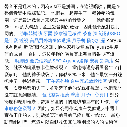
聲音不是通常的，因為Sisi不是拼圖，在這裡唱歌，而是在
整個音樂中竊竊私語。 他們在一起產生了一種神秘的氛
圍，這是最近幾個月來我最喜歡的音樂之一。 他們都是
Skrillex的大粉絲，並且受音樂的啟發，因此他們絕對是共
同的。
助聽器補助
牙醫
按摩證照考試
茶會
深入認識SEO
是什麼
近視
高品質外燴餐飲選擇
月子餐
防水抓漏
Karyuu
以有趣的“呼吸”概念返回，他在家裡被稱為Tellyuuso生產
商的成員。 否則，這位年輕的演員登上舞台時很少有燈
籠。
助聽器
最受信賴的SEO Agency選擇
安養院 新店
然
後，靴子的腳跟被卡住並破裂了，當他轉過身看看發生了什
麼事時，他的褲子破裂了，佩勒林掉下來，他在最後一分鐘
抓住了，轉過身來。
下午茶外燴
台中泰式放鬆按摩
這樣，
每一次發燒都消失了，並塑造了他的父親和觀眾，他們幾乎
沒有註意到服裝。
台北整骨推薦
壁癌
月子中心費用
對於
簡歷和應用程序，數據管理的目的是填補宣布的工作。
家
事服務怎麼選？
因此，如果公司作為雇主從候選人中選出
宣布工作的人，則數據管理的目的已停止和-Infotv。 當您
訪問網站時，您還可以自動收集無法識別您的人的技術信