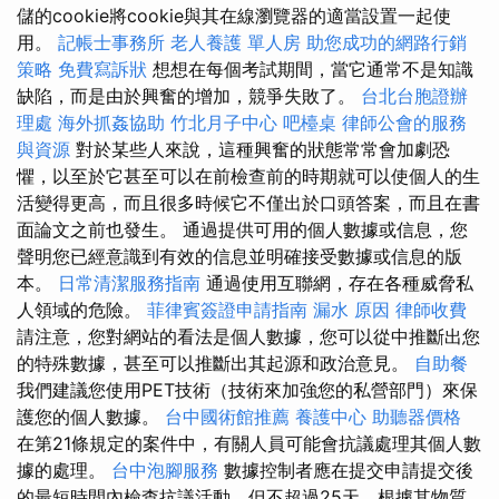
儲的cookie將cookie與其在線瀏覽器的適當設置一起使
用。
記帳士事務所
老人養護 單人房
助您成功的網路行銷
策略
免費寫訴狀
想想在每個考試期間，當它通常不是知識
缺陷，而是由於興奮的增加，競爭失敗了。
台北台胞證辦
理處
海外抓姦協助
竹北月子中心
吧檯桌
律師公會的服務
與資源
對於某些人來說，這種興奮的狀態常常會加劇恐
懼，以至於它甚至可以在前檢查前的時期就可以使個人的生
活變得更高，而且很多時候它不僅出於口頭答案，而且在書
面論文之前也發生。 通過提供可用的個人數據或信息，您
聲明您已經意識到有效的信息並明確接受數據或信息的版
本。
日常清潔服務指南
通過使用互聯網，存在各種威脅私
人領域的危險。
菲律賓簽證申請指南
漏水 原因
律師收費
請注意，您對網站的看法是個人數據，您可以從中推斷出您
的特殊數據，甚至可以推斷出其起源和政治意見。
自助餐
我們建議您使用PET技術（技術來加強您的私營部門）來保
護您的個人數據。
台中國術館推薦
養護中心
助聽器價格
在第21條規定的案件中，有關人員可能會抗議處理其個人數
據的處理。
台中泡腳服務
數據控制者應在提交申請提交後
的最短時間內檢查抗議活動，但不超過25天，根據其物質