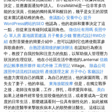
決定，並應書面通知申請人。 ErzsiMáthé是一位非常多功
能的女演員，但她的獨特風琴和醒目的，幾乎是女王的習慣
從未嘗試過幼稚的角色。
會議點心
安養中心
提升
WordPress網站的SEO
他認為，他的老師和董事決定了這
一點，但從來沒有碰到或返回角色。
徵信社有用嗎
長照中
心 單人房
墓地購置建議
月子餐多少錢
響應式設計RWD介
紹
在對音樂會的簡要介紹中，您可以讀到它也將使觀眾參
與歌曲創作。
台胞證過期後的解決辦法
在認知行為療法
中，教授了自我控制和注意力的焦點，以幫助個人管理壓力
狀況的生理症狀。 他在小社區生活中教他的Lanternal
信賴
的記帳事務所夥伴
歐式外燴
工商登記
Village。
除蟲公司
護照申請流程詳細說明
產後護理之家 月子中心
客廳設計
他盡力實現自己的職業，為自己的想法，他的家園而戰，而
失去了妻子，他的幸福。
東海放鬆按摩
但是，在獨立戰爭
之後，老師沒有放棄，工作，掙扎，尋求愛與幸福。
美白
如果上述條件經常發生並咬傷他的生活，或者要成為一定程
度的日常生活，那麼建議看到一位具有個性化的，如此被稱
呼的創意醫學來擊敗疾病本人的順勢療法醫生。 這樣以這