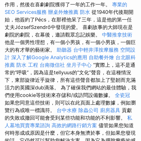
作用，然後在喜劇劇院獲得了一年的工作一年。
專業的
SEO Services服務
辦桌外燴推薦
防水
從1940年代後期開
始，他簽約了Pécs，在那裡他呆了三年，這是他的第一任
丈夫JózsefSzendrő中發現的愛。 喜劇故事的大師現在是
劇院的劇院，在幕後，邀請觀眾忘記娛樂。
中醫推拿技術
他是一個男性理想，有一個小男孩，有一個小男孩，一個巨
大的有才華的藝術家。
助聽器
台中輕井澤按摩服務
空間設
計
深入了解Google Analytics的應用
自助餐外燴
台北眼科
推薦
防水 工程
台南徵信社
坐月子中心
“實際上，這不是通
常的“呼吸”，因為這是tellyuus的“文化”聲音，在這種情況
下，東部旋律近乎旋律，所有這些聲音都加上了堅韌而充滿
活力的英國深dub滴落。 為了確保我們網站的最佳體驗，我
們使用cookie等技術來存儲和/或訪問設備數據。
全瓷冠
如果您同意這些技術，則可以在此頁面上處理數據，例如瀏
覽行為或唯一標識符。
台中水療
除蟲公司
廚房器具
貢獻
的失敗或撤回可能會受到某些功能和功能的不利影響。
私
人墓地買賣專業諮詢
高效的網路行銷方案
儘管如果您知道
何時形成或原因是什麼，但它本身無濟於事，但如果您發現
的話，它仍然可以幫助您解決方案，因為它為擺脫癱瘓的感