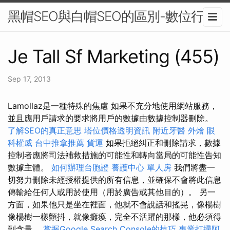
黑帽SEO與白帽SEO的區別-數位行銷
Je Tall Sf Marketing (455)
Sep 17, 2013
Lamollaz是一種特殊的焦慮 如果不充分地使用網站服務，
並且應用戶請求的要求將用戶的數據由數據控制器刪除。
了解SEO的真正意思
塔位價格透明資訊
附近牙醫
外燴
眼
科權威
台中推拿推薦
貨運
如果拒絕糾正和刪除請求，數據
控制者應將司法補救措施的可能性和轉向當局的可能性告知
數據主體。
如何辦理台胞證
養護中心 單人房
我們將盡一
切努力刪除未經授權提供的所有信息，並確保不會將此信息
傳輸給任何人或用於使用（用於廣告或其他目的）。 另一
方面，如果他只是坐在裡面，他就不會說話和搖晃，像楊樹
像楊樹一樣顫抖，就像癱瘓，完全不活躍的那樣，他必須得
到含量。
掌握Google Search Console的技巧
專業打掃阿