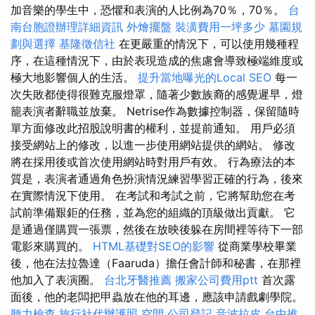
加音樂的學生中，恐懼和表演的人比例為70％，70％。
台
南台胞證辦理詳細資訊
外燴擺盤
裝潢費用一坪多少
墓園規
劃與選擇
基隆徵信社
在更嚴重的情況下，可以使用幾種程
序，在這種情況下，由於表現造成的焦慮會導致極端維度或
極大地影響個人的生活。
提升當地曝光的Local SEO
每一
次失敗都使得很難克服燈罩，隨著少數族裔的感覺遲早，燈
籠表演者辭職並放棄。 Netrise作為數據控制器，保留隨時
單方面修改此招股說明書的權利，並提前通知。 用戶必須
接受網站上的修改，以進一步使用網站提供的網站。 修改
將在採用後或首次使用網站時對用戶有效。 行為療法的本
質是，表演者通過角色扮演情況練習學習正確的行為，後來
在實際情況下使用。 在考試和考試之前，它將幫助您在考
試前準備艱鉅的任務，並為您的組織的頂級做出貢獻。 它
是通過僅購買一張票，然後在放映後躲在房間裡等待下一部
電影來購買的。
HTML基礎對SEO的影響
從商業學校畢業
後，他在法拉魯達（Faaruda）擔任會計師和秘書，在那裡
他加入了表演圈。
台北牙醫推薦
搬家公司費用ptt
首次露
面後，他的老闆把甲蟲放在他的耳邊，應該申請戲劇學院。
聽力檢查
旅行社代辦護照
空間
公司登記
音波拉皮
台中推