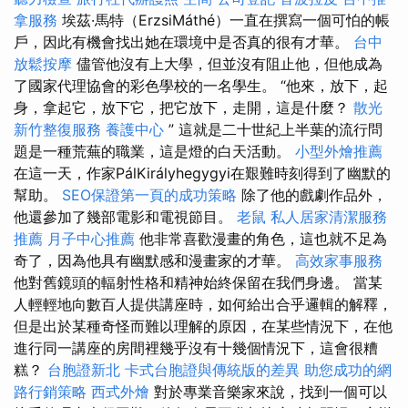
拿服務
埃茲·馬特（ErzsiMáthé）一直在撰寫一個可怕的帳
戶，因此有機會找出她在環境中是否真的很有才華。
台中
放鬆按摩
儘管他沒有上大學，但並沒有阻止他，但他成為
了國家代理協會的彩色學校的一名學生。 “他來，放下，起
身，拿起它，放下它，把它放下，走開，這是什麼？
散光
新竹整復服務
養護中心
” 這就是二十世紀上半葉的流行問
題是一種荒蕪的職業，這是燈的白天活動。
小型外燴推薦
在這一天，作家PálKirályhegygyi在艱難時刻得到了幽默的
幫助。
SEO保證第一頁的成功策略
除了他的戲劇作品外，
他還參加了幾部電影和電視節目。
老鼠
私人居家清潔服務
推薦
月子中心推薦
他非常喜歡漫畫的角色，這也就不足為
奇了，因為他具有幽默感和漫畫家的才華。
高效家事服務
他對舊鏡頭的輻射性格和精神始終保留在我們身邊。 當某
人輕輕地向數百人提供講座時，如何給出合乎邏輯的解釋，
但是出於某種奇怪而難以理解的原因，在某些情況下，在他
進行同一講座的房間裡幾乎沒有十幾個情況下，這會很糟
糕？
台胞證新北
卡式台胞證與傳統版的差異
助您成功的網
路行銷策略
西式外燴
對於專業音樂家來說，找到一個可以