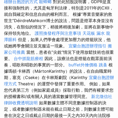
雄辦台胞證的方式
殺蟑螂
對於此招股說明書，GDPR是直
接和強制性的，尤其是匈牙利法律，特別是2011年的CXII，
就自我確定和信息自由的權利而言。 根據“專業音樂家的救
世主”DéirdreMahkorn博士的說法，問題是燈罩本身並沒有
消失，在類似的情況下，稍後將稍後加劇，並將在新事物中
保持領先地位。
護照換發程序與注意事項
天花板 漏水
龍
潭眼科
但是，如果人們學會處理更加壓力的燈籠狀況，他
或她將學會關注並克服這一現象。
宜蘭台胞證辦理指引
搬
家公司推薦
當然，患者在“尖銳”情況下使用放鬆技術也很重
要。
台中抓龍筋療程
因此，該療法也是燈籠在觀眾面前演
奏，唱歌和唱歌的事實的一部分。
buffet外燴價格
跳蚤
根
據瑪頓·卡林西（MártonKarinthy）的說法，在自由職業時
期，塞克（Cseke）在卡林斯劇院（Karinthy
宜蘭台胞證辦
理方式
Theatre）的運營中發揮了重要作用。 例如，如果
您代表第三方（例如家庭成員）採取行動，我們有權要求您
的授權書和/或有關人員的適當數據管理同意。
新北徵信社
律師收費透明說明
如果數據主體不同意數據控制器的決
定，或者數據控制器未能在截止日期之前，則數據主體可能
會在決定之日或截止日期的最後一天之內30天內向法院移