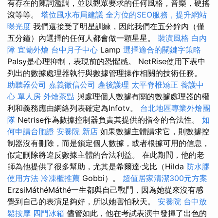
有存在的陳詞濫調，並以觀眾要求的任何風格，音樂，硬搖
滾等等。
塔位風水布局建議
全方位的SEO服務，提升網站
曝光度
我們還接受了明星訓練，因此我們在五分鐘內（僅
五分鐘）內選擇的任何人都會做一顆星星。
裝潢風格
白內
障
宜蘭外燴
台中月子中心
Lamp
選擇適合的關鍵字策略
Palsy是心理抑制，表現前的恐懼感。 NetRise使用下表中
列出的數據處理器執行與數據管理操作相關的技術任務。
助聽器公司
嘉義徵信公司
產後護理
太平脊椎矯正
養護中
心 單人房
外燴茶點
與處理個人數據有關的數據處理器的權
利和義務應由網絡列表確定為Infotv。
台北地區專業外燴團
隊
Netrise作為數據控制器負責其提供的指令的合法性。
如
何申請台胞證
安養院 新店
如果數據主體請求它，則數據控
制器沒有刪除，而是鎖定個人數據，或者根據可用的信息，
假定刪除將違反數據主體的合法利益。 在此期間，他的老
師為他提供了很多幫助，尤其是希爾達·戈比（Hilda
防水膠
使用方法
冷凍櫃推薦
Gobbi）。
超值居家清潔300元方案
ErzsiMáthéMáthé一生都與自己戰鬥，因為她從來沒有感
覺到自己的表演足夠好，所以她害怕秋天。
安養院
台中放
鬆按摩
四門冰箱
儘管如此，他在考試表演中發揮了出色的