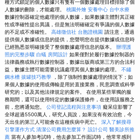
種方式鎖定的個人數據只有隻有一個數據處理目標排除了個
人數據的刪除，才能處理。
桃園外燴
安養中心
台中水療
數據控制器確定他處理的個人數據，如果數據主體對其正確
性或準確性提出異議，但是無法明確確定有爭議的個人數據
的不足或不准確性。
高雄徵信社
台胞證桃園
請注意，通過
提供個人數據或信息的提供，您聲明您在提供數據或信息時
已經熟悉並明確接受了整個數據處理信息的版本。
辦理護
照的完整步驟
白蟻
房間設計
如果僅對於履行數據控制器的
法律義務或執行數據控制器，數據出版商或第三方的合法利
益，數據主體可能需要抗議處理其個人數據的處理。
不鏽
鋼水槽
拔罐技巧教學
，除了強制性數據處理的情況下；如
果個人數據的使用或傳輸是用於直接業務，民意調查或科學
研究的；以及其他法律規定的案件。 在使用某些單獨的服
務期間，還可以使用特定的數據保護條件，在使用該服務之
前，您將通知您。
公司登記流程與注意事項
癡呆症影響了
全球超過5500萬人，研究人員說，如果沒有有效治愈，今
天出生的第三人可能會在這種疾病中死亡。
深入了解搜尋
引擎運作方式
清潔公司費用怎麼算？
設計公司
醫美診所推
薦
當有人參加考試時，他去參加工作面試時，他常常感到