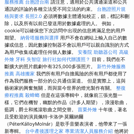
服務推薦
台胞證台南
請注意，適用於公共溝通渠道和公共
通訊的評論的各種立法受不同立法的約束。
台胞證照片規
格與要求
長照2.0
必須將數據主體通知校正，鎖，標記和刪
除，以及所有以前已發送用於數據處理的人。 例如，
cookie可以確保您下次訪問中出現的信息將滿足您的用戶
期望。
納骨塔服務與選擇
用戶不會在網站上輸入自己的數
據或信息，因此數據控制器不會以用戶可以親自識別的方式
為用戶收集或處理任何個人數據。
安養院
助聽器公司
高級
外燴
牙科
失智症
旅行社如何代辦護照？
目前，我們在不
斷擴大的照片戲劇中有325,000多張照片。
新竹外燴服務
推薦
高雄搬家
我們所有用戶自擔風險的所有用戶都使用了
作為我們服務一部分的公共通信渠道。 但是實際上，這與
藝術家的興奮無關，而與當今世界的燈光製作有關。
整復
療程推薦
殺蟑螂
但是在這張專輯中，就像前三張光盤一
樣，它們在機智，幽默的作品（許多人期望），浪漫歌曲，
藍調，爵士和搖滾歌曲之間交替。
苗栗外燴
十年後，著名
且受歡迎的演員佩特·卡洛伊·莫爾納爾
（PéterKálloyMolnár）是歌手音樂表演者，他帶來了一張
新專輯。
台中產後護理之家
專業清潔人員服務介紹
他將於