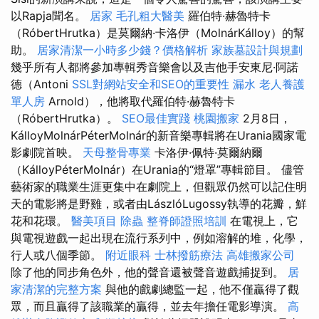
以Rapja聞名。
居家
毛孔粗大醫美
羅伯特·赫魯特卡
（RóbertHrutka）是莫爾納·卡洛伊（MolnárKálloy）的幫
助。
居家清潔一小時多少錢？價格解析
家族墓設計與規劃
幾乎所有人都將參加專輯秀音樂會以及吉他手安東尼·阿諾
德（Antoni
SSL對網站安全和SEO的重要性
漏水
老人養護
單人房
Arnold），他將取代羅伯特·赫魯特卡
（RóbertHrutka）。
SEO最佳實踐
桃園搬家
2月8日，
KálloyMolnárPéterMolnár的新音樂專輯將在Urania國家電
影劇院首映。
天母整骨專業
卡洛伊·佩特·莫爾納爾
（KálloyPéterMolnár）在Urania的“燈罩”專輯節目。 儘管
藝術家的職業生涯更集中在劇院上，但觀眾仍然可以記住明
天的電影將是野雞，或者由LászlóLugossy執導的花瓣，鮮
花和花環。
醫美項目
除蟲
整脊師證照培訓
在電視上，它
與電視遊戲一起出現在流行系列中，例如溶解的堆，化學，
行人或八個季節。
附近眼科
士林撥筋療法
高雄搬家公司
除了他的同步角色外，他的聲音還被聲音遊戲捕捉到。
居
家清潔的完整方案
與他的戲劇總監一起，他不僅贏得了觀
眾，而且贏得了該職業的贏得，並去年擔任電影導演。
高