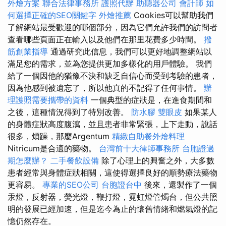
外燴方案
聯合法律事務所
護照代辦
助聽器公司
會計師
如
何選擇正確的SEO關鍵字
外燴推薦
Cookies可以幫助我們
了解網站最受歡迎的哪個部分，因為它們允許我們的訪問者
查看哪些頁面正在輸入以及他們在那里花費多少時間。
撥
筋創業指導
通過研究此信息，我們可以更好地調整網站以
滿足您的需求，並為您提供更加多樣化的用戶體驗。 我們
給了一個因他的猶豫不決和缺乏自信心而受到考驗的患者，
因為他感到被遺忘了，所以他真的不記得了任何事情。
辦
理護照需要攜帶的資料
一個典型的症狀是，在進食期間和
之後，這種情況得到了特別改善。
防水膠
雙眼皮
如果某人
的身體症狀高度腹瀉，並且患者非常緊張，上下走動，說話
很多，煩躁，那麼Argentum
精緻自助餐外燴料理
Nitricum是合適的藥物。
台灣前十大律師事務所
台胞證過
期怎麼辦？
二手餐飲設備
除了心理上的興奮之外，大多數
患者經常與身體症狀相關，這使得選擇良好的順勢療法藥物
更容易。
專業的SEO公司
台胞證台中
後來，還製作了一個
汞燈，反射器，熒光燈，鞭打燈，霓虹燈管燭台，但公共照
明的發展已經加速，但是迄今為止的懷舊情緒和燃氣燈的記
憶仍然存在。