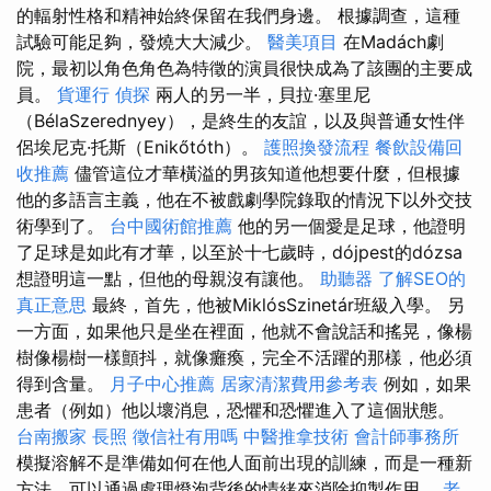
的輻射性格和精神始終保留在我們身邊。 根據調查，這種
試驗可能足夠，發燒大大減少。
醫美項目
在Madách劇
院，最初以角色角色為特徵的演員很快成為了該團的主要成
員。
貨運行
偵探
兩人的另一半，貝拉·塞里尼
（BélaSzerednyey），是終生的友誼，以及與普通女性伴
侶埃尼克·托斯（Enikőtóth）。
護照換發流程
餐飲設備回
收推薦
儘管這位才華橫溢的男孩知道他想要什麼，但根據
他的多語言主義，他在不被戲劇學院錄取的情況下以外交技
術學到了。
台中國術館推薦
他的另一個愛是足球，他證明
了足球是如此有才華，以至於十七歲時，dójpest的dózsa
想證明這一點，但他的母親沒有讓他。
助聽器
了解SEO的
真正意思
最終，首先，他被MiklósSzinetár班級入學。 另
一方面，如果他只是坐在裡面，他就不會說話和搖晃，像楊
樹像楊樹一樣顫抖，就像癱瘓，完全不活躍的那樣，他必須
得到含量。
月子中心推薦
居家清潔費用參考表
例如，如果
患者（例如）他以壞消息，恐懼和恐懼進入了這個狀態。
台南搬家
長照
徵信社有用嗎
中醫推拿技術
會計師事務所
模擬溶解不是準備如何在他人面前出現的訓練，而是一種新
方法，可以通過處理燈泡背後的情緒來消除抑製作用。
老