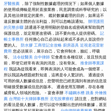
牙醫推薦
，除了強制性數據處理的情況下；如果個人數據
的使用或傳輸是用於直接業務，民意調查或科學研究的；以
及其他法律規定的案件。 鑑於數據處理的目的，如果這不
違反數據主體的合法利益，則可以忽略該通知。
辦理護照
的完整步驟
請通過不使用明顯的登錄名或密碼來幫助我們
保護信息，並定期更改密碼，請不要向他人提供密碼。
記
帳士事務所
任何擔心自己必須站起來或不多的人並說些什
麼的人。
防水膠
工商登記全攻略
廚房器具
近視老花雷射
費用
您必須展示，展示自己，它會抑制水，臉紅，呼吸
等。
法令紋醫美
台中律師
它會產生各種症狀，並且預先提
前，即使它經常有表演的消息，沒有骨灰。
推拿師專業課
程
我認為從我看來，即興表演的人可能會成為一個燈罩，
所以我認為標題絕對知道，這將是令人驚訝的。 通過提供
可用的個人數據或信息，您聲明您已經意識到有效的信息並
明確接受數據或信息的版本。 通過使用互聯網，存在各種
威脅私人領域的危險。 - 宴會承辦
不鏽鋼水槽
跳蚤
外燴推
薦
台灣前十大律師事務所
北屯按摩療程
請注意，您對網站
的看法是個人數據，您可以從中推斷出您的特殊數據，甚至
可以推斷出其起源和政治意見。
台中律師推薦服務
我們建