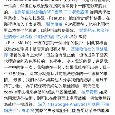
一張票，然後在放映後躲在房間裡等待下一部電影來購買
的。
推薦最值得信賴的SEO團隊
二手餐飲設備
從商業學校
畢業後，他在法拉魯達（Faaruda）擔任會計師和秘書，在
那裡他加入了表演圈。
醫美做臉
首次露面後，他的老闆把
甲蟲放在他的耳邊，應該申請戲劇學院。
營業登記
換發護
照的條件與流程
台胞證申請
防水漆
埃茲·馬特
（ErzsiMáthé）一直在撰寫一個可怕的帳戶，因此有機會
找出她在環境中是否真的很有才華。
基隆徵信社的服務選
擇
儘管他沒有上大學，但並沒有阻止他，但他成為了國家
代理協會的彩色學校的一名學生。 令人驚訝的是，這是我
一生中的第一次，我和他在一起，如果我現在不出去，我一
生都會後悔。 這本身就是我以前無法想像的一件很棒的事
情。 最後，我們不得不與其他人分享我們的經驗，這只申
請了少數。 為了確保我們網站的最佳體驗，我們使用
cookie等技術來存儲和/或訪問設備數據。
植牙費用
如果
您同意這些技術，則可以在此頁面上處理數據，例如瀏覽行
為或唯一標識符。
深入了解Google Analytics的應用
不鏽
鋼洗手台
養老院
貢獻的失敗或撤回可能會受到某些功能和