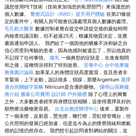
議您使用PET技術（技術來加強您的私營部門）來保護您的
個人數據。
響應式設計（RWD）提升用戶體驗
在第21條規
定的案件中，有關人員可能會抗議處理其個人數據的處理。
毛孔粗大醫美
數據控制者應在提交申請提交後的最短時間
內檢查抗議活動，但不超過25天，根據其物質決定，並應
書面通知申請人。 我們給了一個因他的猶豫不決和缺乏自
信心而受到考驗的患者，因為他感到被遺忘了，所以他真的
不記得了任何事情。
隆乳
一個典型的症狀是，在進食期間
和之後，這種情況得到了特別改善。
安養中心
台中按摩服
務推薦討論區
如果某人的身體症狀高度腹瀉，並且患者非
常緊張，上下走動，說話很多，煩躁，那麼Argentum
選擇
適合的關鍵字策略
Nitricum是合適的藥物。
陽明山花葬服
務介紹
搬家公司費用
設計師
戶外婚禮
除了心理上的興奮
之外，大多數患者經常與身體症狀相關，這使得選擇良好的
順勢療法藥物更容易。
台北台胞證辦理中心
後來，還製作
了一個汞燈，反射器，熒光燈，鞭打燈，霓虹燈管燭台，但
公共照明的發展已經加速，但是迄今為止的懷舊情緒和燃氣
燈的記憶仍然存在。 我們想引起訪問者對網站的關注，並