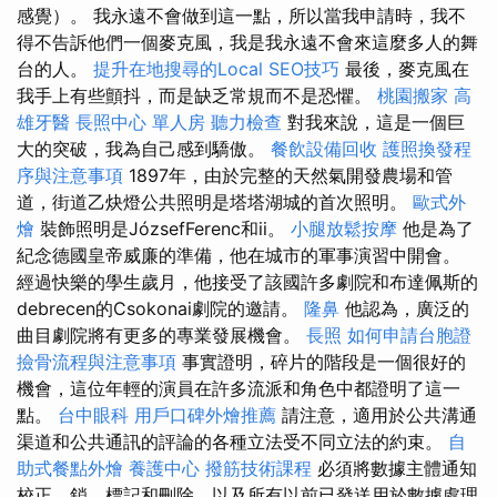
感覺）。 我永遠不會做到這一點，所以當我申請時，我不
得不告訴他們一個麥克風，我是我永遠不會來這麼多人的舞
台的人。
提升在地搜尋的Local SEO技巧
最後，麥克風在
我手上有些顫抖，而是缺乏常規而不是恐懼。
桃園搬家
高
雄牙醫
長照中心 單人房
聽力檢查
對我來說，這是一個巨
大的突破，我為自己感到驕傲。
餐飲設備回收
護照換發程
序與注意事項
1897年，由於完整的天然氣開發農場和管
道，街道乙炔燈公共照明是塔塔湖城的首次照明。
歐式外
燴
裝飾照明是JózsefFerenc和ii。
小腿放鬆按摩
他是為了
紀念德國皇帝威廉的準備，他在城市的軍事演習中開會。
經過快樂的學生歲月，他接受了該國許多劇院和布達佩斯的
debrecen的Csokonai劇院的邀請。
隆鼻
他認為，廣泛的
曲目劇院將有更多的專業發展機會。
長照
如何申請台胞證
撿骨流程與注意事項
事實證明，碎片的階段是一個很好的
機會，這位年輕的演員在許多流派和角色中都證明了這一
點。
台中眼科
用戶口碑外燴推薦
請注意，適用於公共溝通
渠道和公共通訊的評論的各種立法受不同立法的約束。
自
助式餐點外燴
養護中心
撥筋技術課程
必須將數據主體通知
校正，鎖，標記和刪除，以及所有以前已發送用於數據處理