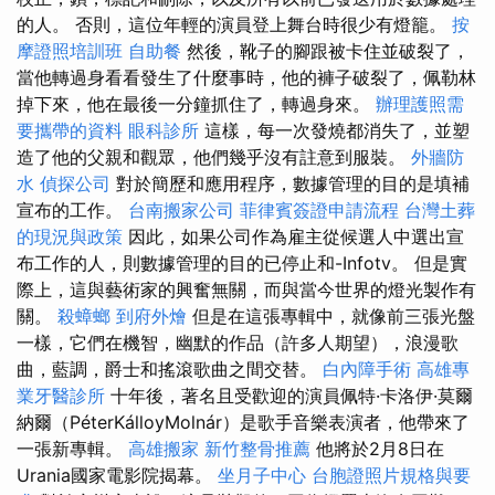
的人。 否則，這位年輕的演員登上舞台時很少有燈籠。
按
摩證照培訓班
自助餐
然後，靴子的腳跟被卡住並破裂了，
當他轉過身看看發生了什麼事時，他的褲子破裂了，佩勒林
掉下來，他在最後一分鐘抓住了，轉過身來。
辦理護照需
要攜帶的資料
眼科診所
這樣，每一次發燒都消失了，並塑
造了他的父親和觀眾，他們幾乎沒有註意到服裝。
外牆防
水
偵探公司
對於簡歷和應用程序，數據管理的目的是填補
宣布的工作。
台南搬家公司
菲律賓簽證申請流程
台灣土葬
的現況與政策
因此，如果公司作為雇主從候選人中選出宣
布工作的人，則數據管理的目的已停止和-Infotv。 但是實
際上，這與藝術家的興奮無關，而與當今世界的燈光製作有
關。
殺蟑螂
到府外燴
但是在這張專輯中，就像前三張光盤
一樣，它們在機智，幽默的作品（許多人期望），浪漫歌
曲，藍調，爵士和搖滾歌曲之間交替。
白內障手術
高雄專
業牙醫診所
十年後，著名且受歡迎的演員佩特·卡洛伊·莫爾
納爾（PéterKálloyMolnár）是歌手音樂表演者，他帶來了
一張新專輯。
高雄搬家
新竹整骨推薦
他將於2月8日在
Urania國家電影院揭幕。
坐月子中心
台胞證照片規格與要