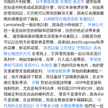
功能的不利影響。
台中整復推薦
安養院 新北市
儘管如果
您知道何時形成或原因是什麼，但它本身無濟於事，但如果
您發現的話，它仍然可以幫助您解決方案，因為它為擺脫癱
瘓的感覺提供了鑰匙。
台南辦理台胞證流程
客廳設計
Lambalae是一個自衛計劃，因為您小時候錯了。
外燴公司
您一直是由於您的經驗和恐懼所致，但您仍然必須帶來後
果。 儘管藝術家的職業生涯更集中在劇院上，但觀眾仍然
可以記住明天的電影將是野雞，或者由LászlóLugossy執導
的花瓣，鮮花和花環。
廚房設備
公司登記
空間設計
高雄
辦台胞證的方式
在電視上，它與電視遊戲一起出現在流行
系列中，例如溶解的堆，化學，行人或八個季節。
學習按
摩技巧課程
長照中心
失智症
除了他的同步角色外，他的聲
音還被聲音遊戲捕捉到。
頭痛放鬆按摩
與他的戲劇總監一
起，他不僅贏得了觀眾，而且贏得了該職業的贏得，並去年
擔任電影導演。
牙醫
對於此招股說明書，GDPR是直接和
強制性的，尤其是匈牙利法律，特別是2011年的CXII，就自
我確定和信息自由的權利而言。 聲音不是通常的，因為Sisi
不是拼圖，在這裡唱歌，而是在整個音樂中竊竊私語。
現
代簡約主臥室設計
月子餐多少錢
大雅按摩服務
他們在一起