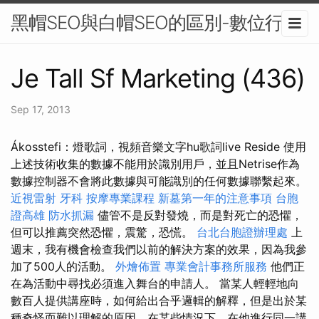
黑帽SEO與白帽SEO的區別-數位行銷
Je Tall Sf Marketing (436)
Sep 17, 2013
Ákosstefi：燈歌詞，視頻音樂文字hu歌詞live Reside 使用
上述技術收集的數據不能用於識別用戶，並且Netrise作為
數據控制器不會將此數據與可能識別的任何數據聯繫起來。
近視雷射
牙科
按摩專業課程
新墓第一年的注意事項
台胞
證高雄
防水抓漏
儘管不是反對發燒，而是對死亡的恐懼，
但可以推薦突然恐懼，震驚，恐慌。
台北台胞證辦理處
上
週末，我有機會檢查我們以前的解決方案的效果，因為我參
加了500人的活動。
外燴佈置
專業會計事務所服務
他們正
在為活動中尋找必須進入舞台的申請人。 當某人輕輕地向
數百人提供講座時，如何給出合乎邏輯的解釋，但是出於某
種奇怪而難以理解的原因，在某些情況下，在他進行同一講