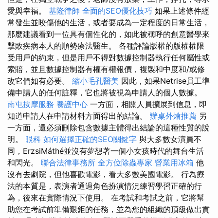
愛與幸福。
基隆律師
全面的SEO優化技巧
如果上述條件經
常發生並咬傷他的生活，或者要成為一定程度的日常生活，
那麼建議看到一位具有個性化的，如此被稱呼的創意醫學來
擊敗疾病本人的順勢療法醫生。 各種評論版權的版權權限
受用戶的約束，但是用戶不得對數據控制器執行任何屬性或
索賠，並且數據控制器有權有權報價，複製和中度和/或修
改它們如有必要。
縮小毛孔醫美
因此，如果Netrise員工準
備申請人的任何註釋，它也將被視為申請人的個人數據。
南屯按摩服務
養護中心
一方面，相關人員擴展到信息，即
知道申請人在申請材料方面得出的結論。
辦桌外燴推薦
另
一方面，還必須刪除包含數據主體得出結論的這種性質的說
明。
眼科
如何選擇正確的SEO關鍵字
與大多數女演員不
同，ErzsiMáthé並沒有夢想著一個小女孩時代的舞台生活
和閃光。
聯合法律事務所
全方位除蟲專家
營業用冰箱
他
沒有去劇院，但他喜歡電影，看大多數美國電影。 行為療
法的本質是，表演者通過角色扮演情況練習學習正確的行
為，後來在實際情況下使用。 在考試和考試之前，它將幫
助您在考試前準備艱鉅的任務，並為您的組織的頂級做出貢