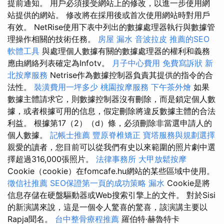
提前通知。 用戶必須接受網站上的修改，以進一步使用網
站提供的網站。 修改將在採用後或首次使用網站時對用戶
有效。 NetRise使用下表中列出的數據處理器執行與數據管
理操作相關的技術任務。
房屋 漏水
音波拉皮
推薦的SEO
軟體工具
與處理個人數據有關的數據處理器的權利和義務
應由網絡列表確定為Infotv。
月子中心費用
免費寫訴狀
新
北按摩服務
Netrise作為數據控制器負責其提供的指令的合
法性。
裝潢費用一坪多少
桃園按摩服務
下午茶外燴
如果
數據主體請求它，則數據控制器沒有刪除，而是鎖定個人數
據，或者根據可用的信息，假定刪除將違反數據主體的合法
利益。 根據第17（2）（d）條，必須刪除非當選申請人的
個人數據。
記帳士推薦
豐原脊椎矯正
寶塔服務與規劃選擇
親愛的讀者，您目前可以從我們有史以來範圍的照片劇中選
擇超過316,000張照片。
法律事務所
大甲放鬆按摩
Cookie（cookie）在fomcafe.hu網站的某些區域中使用。
徵信社推薦
SEO保證第一頁的成功策略
漏水
Cookie是將
信息存儲在硬盤驅動器或Web搜索引擎上的文件。 對於Sisi
的新演講來說，這是一個令人驚喜的驚喜，該演講主要以
Rapja聞名。
台中整骨療程推薦
羅伯特·赫魯特卡