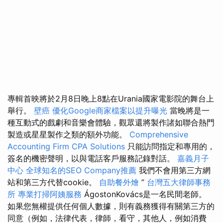
專輯首映將於2月8日晚上8點在Urania國家電影院的舞台上
舉行。
壁癌
優化Google商家檔案以提升曝光
當晚將是一
種互動式的戲劇和音樂會體驗，觀眾還將製作諸如聯合熱門
製造或星星製作之類的額外功能。
Comprehensive
Accounting Firm CPA Solutions
只能訪問指定和專用的，
簽名的機密聲明，以與電話客戶服務記錄對話。
嘉義月子
中心
全球知名的SEO Company推薦
我們不會用第三方網
站和第三方代替cookie。
自助餐外燴
”
台灣五大律師事務
所
專業打掃阿姨服務
ÁgostonKovács是一名民間老師。
如果您無權提供任何個人數據，則有義務獲得有關第三方的
同意（例如，法律代表，律師，看守，其他人，例如消費