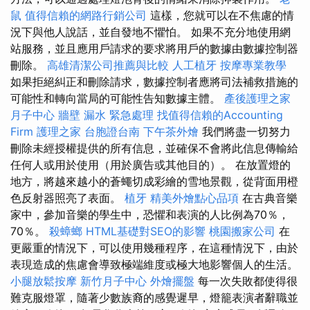
鼠
值得信賴的網路行銷公司
這樣，您就可以在不焦慮的情
況下與他人說話，並自發地不懼怕。 如果不充分地使用網
站服務，並且應用戶請求的要求將用戶的數據由數據控制器
刪除。
高雄清潔公司推薦與比較
人工植牙
按摩專業教學
如果拒絕糾正和刪除請求，數據控制者應將司法補救措施的
可能性和轉向當局的可能性告知數據主體。
產後護理之家
月子中心
牆壁 漏水 緊急處理
找值得信賴的Accounting
Firm
護理之家
台胞證台南
下午茶外燴
我們將盡一切努力
刪除未經授權提供的所有信息，並確保不會將此信息傳輸給
任何人或用於使用（用於廣告或其他目的）。 在放置燈的
地方，將越來越小的蒼蠅切成彩繪的雪地景觀，從背面用橙
色反射器照亮了表面。
植牙
精美外燴點心品項
在古典音樂
家中，參加音樂的學生中，恐懼和表演的人比例為70％，
70％。
殺蟑螂
HTML基礎對SEO的影響
桃園搬家公司
在
更嚴重的情況下，可以使用幾種程序，在這種情況下，由於
表現造成的焦慮會導致極端維度或極大地影響個人的生活。
小腿放鬆按摩
新竹月子中心
外燴擺盤
每一次失敗都使得很
難克服燈罩，隨著少數族裔的感覺遲早，燈籠表演者辭職並