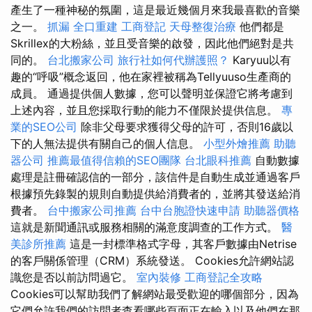
產生了一種神秘的氛圍，這是最近幾個月來我最喜歡的音樂
之一。
抓漏
全口重建
工商登記
天母整復治療
他們都是
Skrillex的大粉絲，並且受音樂的啟發，因此他們絕對是共
同的。
台北搬家公司
旅行社如何代辦護照？
Karyuu以有
趣的“呼吸”概念返回，他在家裡被稱為Tellyuuso生產商的
成員。 通過提供個人數據，您可以聲明並保證它將考慮到
上述內容，並且您採取行動的能力不僅限於提供信息。
專
業的SEO公司
除非父母要求獲得父母的許可，否則16歲以
下的人無法提供有關自己的個人信息。
小型外燴推薦
助聽
器公司
推薦最值得信賴的SEO團隊
台北眼科推薦
自動數據
處理是註冊確認信的一部分，該信件是自動生成並通過客戶
根據預先錄製的規則自動提供給消費者的，並將其發送給消
費者。
台中搬家公司推薦
台中台胞證快速申請
助聽器價格
這就是新聞通訊或服務相關的滿意度調查的工作方式。
醫
美診所推薦
這是一封標準格式字母，其客戶數據由Netrise
的客戶關係管理（CRM）系統發送。 Cookies允許網站認
識您是否以前訪問過它。
室內裝修
工商登記全攻略
Cookies可以幫助我們了解網站最受歡迎的哪個部分，因為
它們允許我們的訪問者查看哪些頁面正在輸入以及他們在那