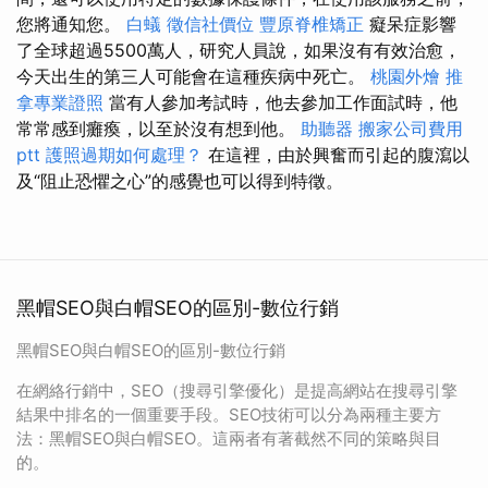
您將通知您。
白蟻
徵信社價位
豐原脊椎矯正
癡呆症影響
了全球超過5500萬人，研究人員說，如果沒有有效治愈，
今天出生的第三人可能會在這種疾病中死亡。
桃園外燴
推
拿專業證照
當有人參加考試時，他去參加工作面試時，他
常常感到癱瘓，以至於沒有想到他。
助聽器
搬家公司費用
ptt
護照過期如何處理？
在這裡，由於興奮而引起的腹瀉以
及“阻止恐懼之心”的感覺也可以得到特徵。
黑帽SEO與白帽SEO的區別-數位行銷
黑帽SEO與白帽SEO的區別-數位行銷
在網絡行銷中，SEO（搜尋引擎優化）是提高網站在搜尋引擎
結果中排名的一個重要手段。SEO技術可以分為兩種主要方
法：黑帽SEO與白帽SEO。這兩者有著截然不同的策略與目
的。