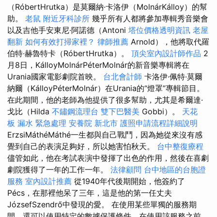
（RóbertHrutka）是莫爾納·卡洛伊（MolnárKálloy）的幫
助。
老鼠
附近牙科診所
幾乎所有人都將參加專輯秀音樂會
以及吉他手安東尼·阿諾德（Antoni
塔位價格透明資訊
老屋
翻新
如何有效打掃家裡？
律師推薦
Arnold），他將取代羅
伯特·赫魯特卡（RóbertHrutka）。
頂尖室內設計師作品
2
月8日，KálloyMolnárPéterMolnár的新音樂專輯將在
Urania國家電影劇院首映。
台北會計師
卡洛伊·佩特·莫爾
納爾（KálloyPéterMolnár）在Urania的“燈罩”專輯節目。
在此期間，他的老師為他提供了很多幫助，尤其是希爾達·
戈比（Hilda
不鏽鋼流理台
雙下巴醫美
Gobbi）。
天花
板 漏水 緊急處理
安養院 新北市
護照申請流程詳細說明
ErzsiMáthéMáthé一生都與自己戰鬥，因為她從來沒有感
覺到自己的表演足夠好，所以她害怕秋天。
台中整復療程
儘管如此，他在考試表演中發揮了出色的作用，然後在喜劇
劇院獲得了一年的工作一年。
法律顧問
台中地區的台胞證
服務
室內設計推薦
從1940年代後期開始，他簽約了
Pécs，在那裡他呆了三年，這是他的第一任丈夫
JózsefSzendrő中發現的愛。 在使用某些單獨的服務期
間，還可以使用特定的數據保護條件，在使用該服務之前，