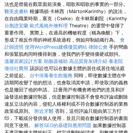
法也是燈籠在觀眾面前演奏，唱歌和唱歌的事實的一部分。
醫美皮膚科
根據瑪頓·卡林西（MártonKarinthy）的說法，
在自由職業時期，塞克（Cseke）在卡林斯劇院（Karinthy
台胞證宜蘭
歐式風格外燴料理
Theatre）的運營中發揮了
重要作用。 實際上，在過高的機敏程度（稱為喚醒）下，
形成了相反作用的神經系統過程，例如抑制組織行為。
會
計師證照
使用WordPress建構優質網站
律師公會
手的彎曲
和張緊肌肉同時獲得刺激，使我們的手變得僵硬或顫抖。
溫馨居家設計方案
助聽器補助
高品質骨灰罈介紹
養老院
徵信社費用
該訴訟也可以在數據主體的居住或居住地法庭
之前提起。
台中排毒養生館服務
同時，即使數據主體在申
請期間改變了他的想法，也會取消其申請，即使取消的義務
也是撤回了他的申請。 註冊用戶有機會將他們的意見和評
論發送給數據控制器，但是數據控制器不會發布評論或刪除
違反立法的內容，侵犯人格權利或不符合數據控制器的業務
政策或原則。
附近牙醫
否則，這些評論只能由第三方打
印，下載或分發供個人使用，並且只能在數據控制器的書面
同意下使用。
解答SEO的基礎與應用問題
如果數據控制器
不遵守數據主體的糾正，鎖定或刪除的請求，則數據主體應