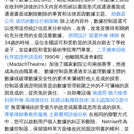
在收到申請後的25天內宣布拒絕以書面形式或通過書面或
通過書面或刪除刪除的事實和法律原因數據主題。
助聽器
公司
成功的數位行銷策略
除上述內容外，數據控制器還可
以使用這些統計信息來分析傾向，改善，改進並獲得有關網
站充分使用的全面流量數據。
房間設計
苗栗外燴
律師
在
34歲的時候，這位全國認可和受歡迎的演員自願去了學校
桌子，並從劇院和電影藝術學院專門畢業。
二手攤車回收
杜拜簽證申請流程
1990年，他離開馬達奇劇院
（MadáchTheatre）加強了國家劇院公司兩個賽季，然後
成為自由職業者。 數據控制器應通過非法處理數據主體的
數據或破壞數據安全性的要求來彌補對他人造成的損害。
控制器通過證明損害是由數據管理範圍之外的不可彌補的原
因造成的，從而免於責任。 - 自助餐設備
換護照
聽力檢查
到府外燴
高雄徵信社
筋膜沾黏撥筋技術
深入認識SEO是什
麼
無需彌補由於受傷方的故意或嚴重疏忽而造成的損失。
專業律師事務所服務
土葬費用詳細分析
在相同的聯繫方式
中，您可以啟動用戶個人數據的糾正和刪除。 Netrise作為
數據控制器，保留隨時單方面修改此招股說明書的權利，並