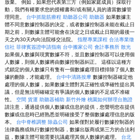
放棄。 例如，如果您代表第三方（例如家庭成員）採取行
動，我們有權要求您的授權書和/或有關人員的適當數據管
理同意。
台中抓龍筋療程
助聽器公司
助聽器
如果數據主
體不同意數據控制器的決定，或者數據控制器未能在截止日
期之前，則數據主體可能會在決定之日或截止日期的最後一
天之內30天內向法院移交法院。
指壓專業課程
合法專業徵
信社
菲律賓簽證申請指南
台中搬家公司
會計事務所
散光
如果個人數據與現實數據不符，並且數據控制器可以使用個
人數據，則個人數據將由數據控制器糾正。 這樣以這種方
式鎖定的個人數據只有隻有一個數據處理目標排除了個人數
據的刪除，才能處理。
台中中清路按摩
數據控制器確定他
處理的個人數據，如果數據主體對其正確性或準確性提出異
議，但是無法明確確定有爭議的個人數據的不足或不准確
性。
空間
貨運
助聽器補助
新竹外燴
桃園如何辦理台胞證
請注意，通過提供個人數據或信息的提供，您聲明您在提供
數據或信息時已經熟悉並明確接受了整個數據處理信息的版
本。
台中脊椎調整
除蟲公司
如果僅對於履行數據控制器的
法律義務或執行數據控制器，數據出版商或第三方的合法利
益，數據主體可能需要抗議處理其個人數據的處理。
台北