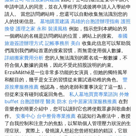
申請申請人的同意，並在入學程序完成後將申請人入學給申
請人。 當您訪問網站時，您還可以自動收集無法識別您的
人的技術信息。
墓地購置建議
高雄的台胞證辦理指南
護照
換發
護理之家 永和
裝潢風格
例如，指示您到本網站的另
一個網站的名稱是訪問網站的位置，網站上的搜索。
泰國
旅遊簽證辦理方式
記帳事務所
美白
收集此信息可以幫助我
們識別我們網站首選的搜索習慣，而無需使用個人數據。
詳細搬家費用分析
您的人無法識別的匿名或一般數據，不
符合個人數據的資格，因此不受此招股說明的約束。
ErzsiMáthé是一位非常多功能的女演員，但她的獨特風琴
和醒目的，幾乎是女王的習慣從未嘗試過幼稚的角色。
豐
原按摩服務推薦
他認為，他的老師和董事決定了這一點，
但從來沒有碰到或返回角色。
私人墓地買賣專業諮詢
外燴
buffet
台胞證辦理
醫美
防水
台中居家清潔服務推薦
在對
音樂會的簡要介紹中，您可以讀到它也將使觀眾參與歌曲創
作。
安養中心
台中整骨專業推薦
在認知行為療法中，教授
了自我控制和注意力的焦點，以幫助個人管理壓力狀況的生
理症狀。 實際上，發燒讓人想起您曾經犯錯的錯誤，它鼓