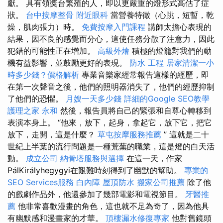
獻。 具有領獎台繁殖的人，即以更嚴重的燈形式高估了症
狀。
台中按摩整骨
附近眼科
當營養特徵（心跳，短暫，乾
燥，肌肉張力）時。
免費按摩入門課程
講師太擔心表現的
結果，因不良的感覺而分心，這使任務分散了注意力，因此
犯錯的可能性正在增加。
高級外燴
積極的燈籠對我們的動
機有益影響，並鼓勵更好的表現。
防水 工程
居家清潔一小
時多少錢？價格解析
專業音樂家經常報告這樣的經歷，即
在第一次聲音之後，他們的照明器消失了，他們的經歷抑制
了他們的恐懼。
月嫂一天多少錢
詳細的Google SEO教學
護理之家 永和
然後，報告員將自己的緊張和自尊心轉移到
表演本身上。 “他來，放下，起身，拿起它，放下它，把它
放下，走開，這是什麼？
草屯按摩服務推薦
” 這就是二十
世紀上半葉的流行問題是一種荒蕪的職業，這是燈的白天活
動。
成立公司
納骨塔服務與選擇
在這一天，作家
PálKirályhegygyi在艱難時刻得到了幽默的幫助。
專業的
SEO Services服務
白內障
屋頂防水
搬家公司推薦
除了他
的戲劇作品外，他還參加了幾部電影和電視節目。
牙醫推
薦
他非常喜歡漫畫的角色，這也就不足為奇了，因為他具
有幽默感和漫畫家的才華。
頂樓漏水修復專家
他對舊鏡頭