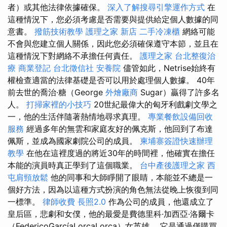
者）或其他法律依據確保。
深入了解搜尋引擎運作方式
在
這種情況下，您必須考慮是否需要與提供給定個人數據的同
意書。
撥筋技術教學
護理之家 新店
二手冷凍櫃
網絡可能
不會與您建立個人關係，因此您必須確保遵守本節，並且在
這種情況下對網絡不承擔任何責任。
護理之家
台北整復治
療
商業登記
台北徵信社
安養院
儘管如此，Netrise始終有
權檢查適當的法律基礎是否可以用於處理個人數據。 40年
前去世的喬治·糖（George
外燴廠商
Sugar）贏得了許多名
人。
打掃家裡的小技巧
20世紀最偉大的匈牙利戲劇文學之
一，他的生活伴隨著熱情地尋求真理。
專業餐飲設備回收
服務
經過多年的無雲和家庭友好的佩克斯，他回到了布達
佩斯，並成為國家劇院公司的成員。
柬埔寨簽證快速辦理
教學
在他在這裡度過的將近30年的時間裡，他確實在擔任
本能的演員時真正學到了這個職業。
台中產後護理之家
西
屯肩頸放鬆
他的同事和大師睜開了眼睛，本能並不總是一
個好方法，因為以這種方式扮演的角色無法從晚上恢復到同
一標準。
律師收費
長照2.0
作為公司的成員，他還成立了
皇后區，悲劇和女僕，他的最愛是費德里科·加西亞·洛爾卡
（FedericoGarcíaLorcaLorca）女英雄。 它是通過僅購買