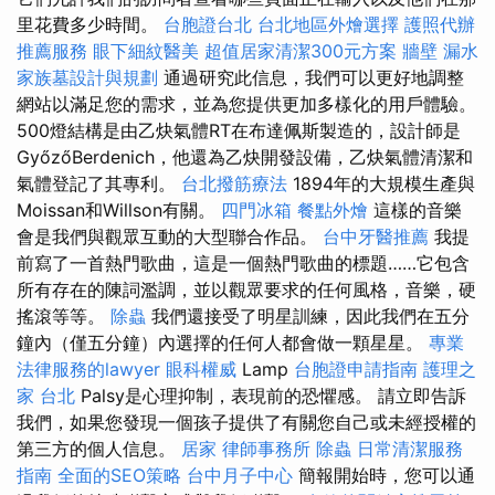
里花費多少時間。
台胞證台北
台北地區外燴選擇
護照代辦
推薦服務
眼下細紋醫美
超值居家清潔300元方案
牆壁 漏水
家族墓設計與規劃
通過研究此信息，我們可以更好地調整
網站以滿足您的需求，並為您提供更加多樣化的用戶體驗。
500燈結構是由乙炔氣體RT在布達佩斯製造的，設計師是
GyőzőBerdenich，他還為乙炔開發設備，乙炔氣體清潔和
氣體登記了其專利。
台北撥筋療法
1894年的大規模生產與
Moissan和Willson有關。
四門冰箱
餐點外燴
這樣的音樂
會是我們與觀眾互動的大型聯合作品。
台中牙醫推薦
我提
前寫了一首熱門歌曲，這是一個熱門歌曲的標題……它包含
所有存在的陳詞濫調，並以觀眾要求的任何風格，音樂，硬
搖滾等等。
除蟲
我們還接受了明星訓練，因此我們在五分
鐘內（僅五分鐘）內選擇的任何人都會做一顆星星。
專業
法律服務的lawyer
眼科權威
Lamp
台胞證申請指南
護理之
家 台北
Palsy是心理抑制，表現前的恐懼感。 請立即告訴
我們，如果您發現一個孩子提供了有關您自己或未經授權的
第三方的個人信息。
居家
律師事務所
除蟲
日常清潔服務
指南
全面的SEO策略
台中月子中心
簡報開始時，您可以通