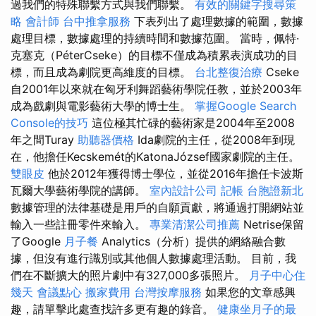
過我們的特殊聯繫方式與我們聯繫。
有效的關鍵字搜尋策
略
會計師
台中推拿服務
下表列出了處理數據的範圍，數據
處理目標，數據處理的持續時間和數據范圍。 當時，佩特·
克塞克（PéterCseke）的目標不僅成為積累表演成功的目
標，而且成為劇院更高維度的目標。
台北整復治療
Cseke
自2001年以來就在匈牙利舞蹈藝術學院任教，並於2003年
成為戲劇與電影藝術大學的博士生。
掌握Google Search
Console的技巧
這位極其忙碌的藝術家是2004年至2008
年之間Turay
助聽器價格
Ida劇院的主任，從2008年到現
在，他擔任Kecskemét的KatonaJózsef國家劇院的主任。
雙眼皮
他於2012年獲得博士學位，並從2016年擔任卡波斯
瓦爾大學藝術學院的講師。
室內設計公司
記帳
台胞證新北
數據管理的法律基礎是用戶的自願貢獻，將通過打開網站並
輸入一些註冊零件來輸入。
專業清潔公司推薦
Netrise保留
了Google
月子餐
Analytics（分析）提供的網絡融合數
據，但沒有進行識別或其他個人數據處理活動。 目前，我
們在不斷擴大的照片劇中有327,000多張照片。
月子中心住
幾天
會議點心
搬家費用
台灣按摩服務
如果您的文章感興
趣，請單擊此處查找許多更有趣的錄音。
健康坐月子的最