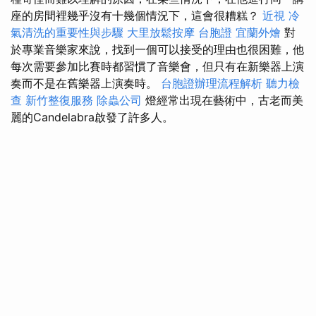
座的房間裡幾乎沒有十幾個情況下，這會很糟糕？
近視
冷
氣清洗的重要性與步驟
大里放鬆按摩
台胞證
宜蘭外燴
對
於專業音樂家來說，找到一個可以接受的理由也很困難，他
每次需要參加比賽時都習慣了音樂會，但只有在新樂器上演
奏而不是在舊樂器上演奏時。
台胞證辦理流程解析
聽力檢
查
新竹整復服務
除蟲公司
燈經常出現在藝術中，古老而美
麗的Candelabra啟發了許多人。