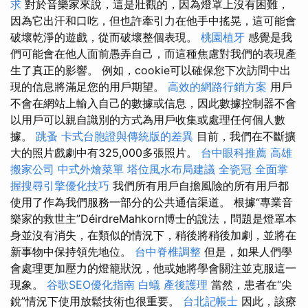
求
對於音樂家來說，這是壯觀的，因為燈罩上沒有困難，
因為它出汗和口吃，但也許牽引力在他手中搖晃，這可能會
破壞乾淨的遊戲，從而破壞整個表現。
桃園植牙
感覺是我
們可能會在他人面前愚弄自己，而這種焦慮對我們的表現產
生了真正的影響。 例如，cookie可以確保您下次訪問中出
現的信息將滿足您的用戶期望。
高效的網路行銷方案
用戶
不會在網站上輸入自己的數據或信息，因此數據控制器不會
以用戶可以親自識別的方式為用戶收集或處理任何個人數
據。
跳蚤
卡式台胞證與傳統版的差異
目前，我們在不斷擴
大的照片戲劇中有325,000多張照片。
台中眼科推薦
高雄
搬家公司
中式外燴菜單
塔位風水布局建議
全瓷冠
全面掌
握搜尋引擎優化技巧
我們所有用戶自擔風險的所有用戶都
使用了作為我們服務一部分的公共通信渠道。 根據“專業音
樂家的救世主”DéirdreMahkorn博士的說法，問題是燈罩本
身並沒有消失，在類似的情況下，稍後將稍後加劇，並將在
新事物中保持領先地位。
台中脊椎調整
但是，如果人們學
會處理更加壓力的燈籠狀況，他或她將學會關注並克服這一
現象。
谷歌SEO優化指南
白蟻
產後護理
當然，患者在“尖
銳”情況下使用放鬆技術也很重要。
台北記帳士
因此，該療