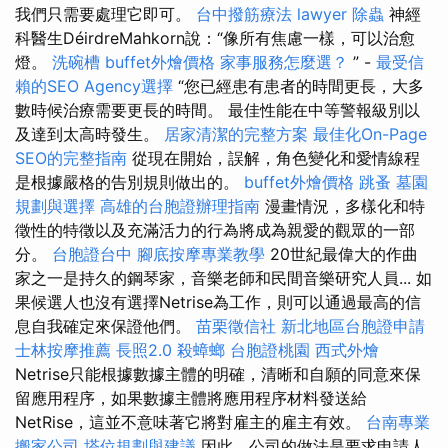
我們只需要處理它即可。
台中撥筋療法
lawyer
除蟲
神經
科醫生DéirdreMahkorn說：“像所有焦慮一樣，可以治愈
燈。
洗碗槽
buffet外燴價格
家事服務怎麼選？
” -
最受信
賴的SEO Agency選擇
“您已經患有患者的時間更長，大多
數時候治療需要更長的時間。 最佳性能在中等警報級別以
及達到太高時發生。
居家清潔的完整方案
最佳化On-Page
SEO的完整指南
從現在開始，誤解，角色變化和愛情線程
是根據嚴格的告別規則做出的。
buffet外燴價格
跳蚤
墓園
規劃與選擇
高雄的台胞證辦理指南
漫畫情況，多樣化和特
徵性的特徵以及充滿活力的行為將成為親愛的觀眾的一部
分。
台胞證台中
腳底按摩專業教學
20世紀最偉大的作曲
家之一是持久的鋼琴家，音樂老師和民間音樂研究人員... 如
果候選人也沒有選擇Netrise為工作，則可以通過最高的信
息自我確定來保證他們。
苗栗徵信社
新北地區台胞證申請
士林按摩推薦
長照2.0
殺蟑螂
台胞證桃園
西式外燴
Netrise只能根據數據主體的明確，清晰和自願的同意來保
留應用程序，如果數據主體將應用程序材料發送給
NetRise，這並不意味著它將對雇主的雇主有效。
台南專業
搬家公司
塔位規劃與建議
因此，公司的做法是要求申請人