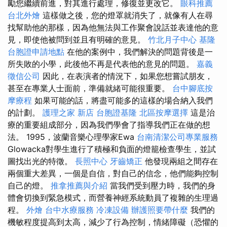
勵您繼續前進，對其進行處理，修復並更改它。
眼科推薦
台北外燴
這樣做之後，您的燈罩就消失了，就像有人在尋
找幫助他的那樣，因為他無法與工作聚會說話並表達他的意
見，即使他被問到並且有明確的意見。
竹北月子中心
基隆
台胞證申請地點
在他的案例中，我們解決的問題背後是一
所失敗的小學，此後他不再是代表他的意見的問題。
嘉義
徵信公司
因此，在表演者的情況下，如果您想嘗試朋友，
甚至在專業人士面前，準備就緒可能很重要。
台中腳底按
摩療程
如果可能的話，將盡可能多的這樣的場合納入我們
的計劃。
護理之家 新店
台胞證基隆
北區按摩選擇
這是治
療的重要組成部分，因為我們學會了指導我們正在做的想
法。 1995，波蘭音樂心理學家Ewa
台南清潔公司專業服務
Glowacka對學生進行了積極和負面的燈籠檢查學生，並試
圖找出光的特徵。
長照中心
牙齒矯正
他發現兩組之間存在
兩個重大差異，一個是自信，對自己的信念，他們能夠控制
自己的燈。
推拿推薦與介紹
當我們受到壓力時，我們的身
體會切換到緊急模式，而營養神經系統動員了複雜的生理過
程。
外燴
台中水療服務
冷凍設備
辦護照要帶什麼
我們的
機敏程度提高到太高，減少了行為控制，情緒障礙（恐懼的