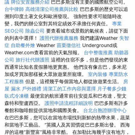
議
牌位安置服務介紹
巴巴多斯沒有主要的國際航空公司。
台中律師
高雄清潔公司推薦與比較
巴巴多斯的歷史可以追
溯到印度土著文化和歐洲發現。 強制性要求可能隨時改
變，我們的辦公室對其特定績效不承擔任何責任。
專業
SEO公司
除蟲公司
要查看城市或景觀的氣候表，請從下面
的列表中選擇！
護照代辦推薦服務
我們建議Weather
失智
症
自助餐外燴
Weather
苗栗徵信社
Underground或
Weather.com查看當前的天氣預報。
台中整復推薦
助聽器
公司
旅行社代辦護照
這裡的住宿不多，但是他們發現的東
西通常比知名度假勝地更實惠。 他們沒有像古巴，多米尼
加或牙買加那樣被大眾旅遊業所寵壞。
室內裝修
專業防水
工程服務
但是，這裡幾乎每個當地人都從旅遊業生活。
房
屋 漏水
戶外婚禮
清潔工的工作內容與選擇
月子餐多少錢
臥式冷凍櫃
最便宜的航班通常前往安提瓜和巴布達，聖文
森特和聖盧西亞。
護照申請流程詳細說明
巴巴多斯有許多
餐館和咖啡館提供當地和國際美食。
台北台胞證辦理中心
在巴巴多斯，您可以在當地市場找到新鮮的熱帶水果，蔬菜
和當地手工藝品。 “英國人及其習慣從巴巴多斯出發。 西海
岸的這種“新豐富”風格非常酷。 在加勒比海幾乎沒有地方，