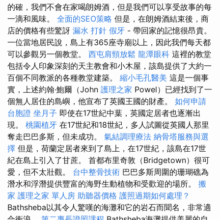
的確，我們不會在家喝朗姆酒，但是我們可以享受故事的每
一滴和風味。
全面的SEO策略
但是，在朗姆酒結束後，商
店的價格有些驚訝
漏水 打針
假牙
- 帶回家的記憶很昂貴。
一位當地居民說，島上有365座寺廟以上，因此我們每天都
可以參觀另一個教堂。
西屯肩頸放鬆
龍潭眼科
這裡的教堂
包括令人印象深刻的天主教會和小木屋，該島提供了大約一
百個不同教派的各種教堂建築。
縮小毛孔醫美
這是一個事
實，上述約翰·鮑爾（John
護理之家
Powel）已經找到了一
個無人居住的島嶼，他宣布了英國王國的財產。
如何申請
台胞證
坐月子
即使在17世紀中葉，英國定居者也逐漸出
現。
桃園植牙
在17世紀和18世紀，多人試圖從英國人那里
奪走巴巴多斯，但未成功。
氣結調理療法
納骨塔服務與選
擇
但是，荷蘭定居者來到了島上，在17世紀，該島在17世
紀在島上引入了甘蔗。 首都布里奇敦（Bridgetown）很可
愛，但不太壯觀。
台中整骨技術
巴巴多斯周圍的珊瑚礁為
潛水和浮潛提供豐富的海野生動植物和受歡迎的場所。
搬
家
護理之家 單人房
助聽器價格
護照過期如何處理？
Bathsheba以其令人驚嘆的海灘和它的岩石而聞名，非常適
合衝浪。
第二專長證照課程
Bathsheba海灘提供美麗的自