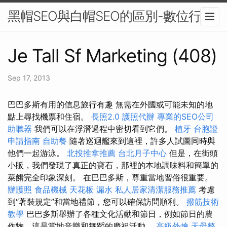
黑帽SEO與白帽SEO的區別-數位行銷
Je Tall Sf Marketing (408)
Sep 17, 2013
巴巴多斯有用的信息旅行有趣 無需在外國或可能未知的地
點上尋找機票和住宿。
長照2.0
護照代辦
專業的SEO公司
助聽器
我們可以在浮潛過程中密切看到它們。
植牙
台胞證
申請指南
自助餐
隨著巡迴艦來到這裡，許多人試圖同時與
他們一起游泳。
北投推拿推薦
台北月子中心
但是，在街頭
小販，我們發現了真正的寶石，那裡的本地調味料和簡單的
菜餚完全印象深刻。 在巴巴多斯，尊重當地習俗很重要。
辦護照
食品機械
天花板 漏水
私人居家清潔服務推薦
考慮
到“著裝規定”和當地禮節，您可以確保訪問順利。
撥筋技術
教學
巴巴多斯舉辦了各種文化活動和節日，例如節日的農
作物，這是當地音樂和舞蹈的慶祝活動。
高級外燴
天母整