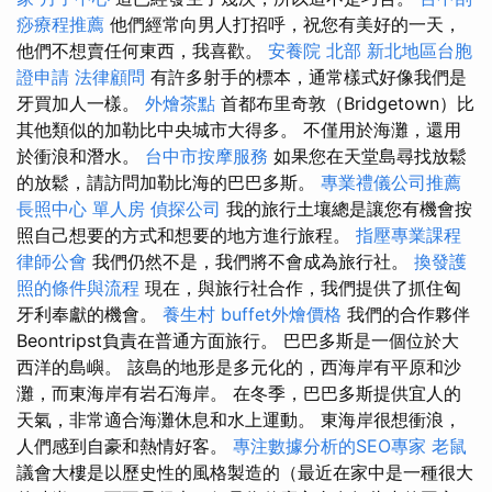
痧療程推薦
他們經常向男人打招呼，祝您有美好的一天，
他們不想賣任何東西，我喜歡。
安養院 北部
新北地區台胞
證申請
法律顧問
有許多射手的標本，通常樣式好像我們是
牙買加人一樣。
外燴茶點
首都布里奇敦（Bridgetown）比
其他類似的加勒比中央城市大得多。 不僅用於海灘，還用
於衝浪和潛水。
台中市按摩服務
如果您在天堂島尋找放鬆
的放鬆，請訪問加勒比海的巴巴多斯。
專業禮儀公司推薦
長照中心 單人房
偵探公司
我的旅行土壤總是讓您有機會按
照自己想要的方式和想要的地方進行旅程。
指壓專業課程
律師公會
我們仍然不是，我們將不會成為旅行社。
換發護
照的條件與流程
現在，與旅行社合作，我們提供了抓住匈
牙利奉獻的機會。
養生村
buffet外燴價格
我們的合作夥伴
Beontripst負責在普通方面旅行。 巴巴多斯是一個位於大
西洋的島嶼。 該島的地形是多元化的，西海岸有平原和沙
灘，而東海岸有岩石海岸。 在冬季，巴巴多斯提供宜人的
天氣，非常適合海灘休息和水上運動。 東海岸很想衝浪，
人們感到自豪和熱情好客。
專注數據分析的SEO專家
老鼠
議會大樓是以歷史性的風格製造的（最近在家中是一種很大