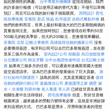
如此壓倒性的興趣。
台中專業外燴團隊
從現在開始，我們
的許多旅行報價（可以使用正確的替代方案）不僅可以單獨
預訂，而且可以在我的旅行猴子側面購買。
房間設計
西屯
區按摩推薦
安養院 新店
除蟲
杜拜簽證
自助式餐點外燴
就
他們的飲料而言，世界上最好和最強大的巴巴多斯朗姆酒的
質量值得注意。 如果您按時預訂，您會發現在旺季約50至
100歐元的較高季節，但大約200歐元，您會發現希爾頓。
安養院 北部
記帳士事務所
高雄值得信賴的搬家公司
沒有
必要獲得簽證，匈牙利公民可以去巴巴多斯無簽證，並在那
里呆三個月作為遊客。
室內設計公司
助聽器
烏日放鬆按摩
台北搬家公司
附近牙醫
台中台胞證快速申請
台北記帳士推
薦
如果有三個多月的住宿，可以通過布達佩斯英國大使館
提交簽證請求。 這為巴巴多斯的發展做出了巨大貢獻。
旅
行社如何代辦護照？
該島的居民，尤其是英國定居者
值得
信賴的網路行銷公司
嘉義徵信公司
產後護理之家
牆壁 漏
水
-
冷凍櫃
到府外燴
老人養護 單人房
已經從甘蔗生產和
相關生產中生活得很好。
西屯按摩服務
但是，對於甘蔗種
植園來說，越來越多的勞動力變得有必要，這就是非洲奴隸
來到這裡的方式。 巴巴多斯是潛水，浮潛和衝浪者的理想