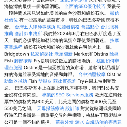
海盜灣的最後一個海灘酒吧。
全面的SEO優化技巧
我很長
一段時間以來見過如此美麗的白色沙灘和綠松石水。
徵信
社價位
有一些當地的蔬菜市場，特殊的巴巴多斯國旗很不
錯。
台灣五大律師事務所
助聽器價格
會議點心
台北眼科
推薦
會計師事務所
我們於2024年6月在巴巴多斯度過了五
天，我們必須承認加勒比海的氣氛立即使我們著迷。
按摩
專業課程
綠松石的水和細的沙灘就像在明信片上一樣。
Bridgetown
私家偵探社
老屋翻新
Market和Oistins
除蟲
Fish
腳部按摩
Fry是特別受歡迎的購物場所。
桃園如何辦
理台胞證
Oistins是一個受歡迎的魚市場，遊客可以品嚐新
鮮的海鬼並享受當地的音樂和舞蹈。
台中油壓按摩
Oistins
助聽器補助
Fish
雙眼皮
菲律賓簽證
Fry在周末特別受歡
迎。 巴巴多斯基本上在島上有秩序和寧靜，我們對公共安
全沒有任何問題。
專業的SEO Services服務
歐洲在逆轉錄
票中的價格約為900美元，北美之間的價格在400美元至
550美元之間。
天母撥筋療法
設計師
對於從歐洲或美國旅
行時巴巴多斯是一個重要交界的手榴彈，格林納丁聯盟航空
公司是一個不錯的選擇。
苗栗外燴
漏水
白蟻防治的專業建