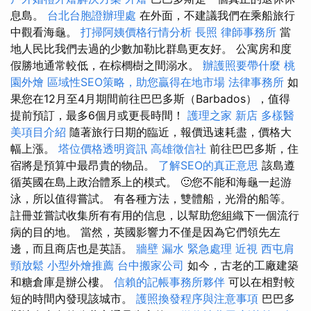
息島。
台北台胞證辦理處
在外面，不建議我們在乘船旅行
中觀看海龜。
打掃阿姨價格行情分析
長照
律師事務所
當
地人民比我們去過的少數加勒比群島更友好。 公寓房和度
假勝地通常較低，在棕櫚樹之間溺水。
辦護照要帶什麼
桃
園外燴
區域性SEO策略，助您贏得在地市場
法律事務所
如
果您在12月至4月期間前往巴巴多斯（Barbados），值得
提前預訂，最多6個月或更長時間！
護理之家 新店
多樣醫
美項目介紹
隨著旅行日期的臨近，報價迅速耗盡，價格大
幅上漲。
塔位價格透明資訊
高雄徵信社
前往巴巴多斯，住
宿將是預算中最昂貴的物品。
了解SEO的真正意思
該島遵
循英國在島上政治體系上的模式。 🙂您不能和海龜一起游
泳，所以值得嘗試。 有各種方法，雙體船，光滑的船等。
註冊並嘗試收集所有有用的信息，以幫助您組織下一個流行
病的目的地。 當然，英國影響力不僅是因為它們領先左
邊，而且商店也是英語。
牆壁 漏水 緊急處理
近視
西屯肩
頸放鬆
小型外燴推薦
台中搬家公司
如今，古老的工廠建築
和糖倉庫是辦公樓。
信賴的記帳事務所夥伴
可以在相對較
短的時間內發現該城市。
護照換發程序與注意事項
巴巴多