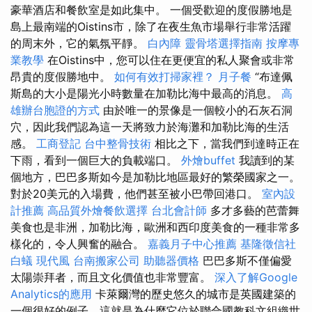
豪華酒店和餐飲室是如此集中。 一個受歡迎的度假勝地是
島上最南端的Oistins市，除了在夜生魚市場舉行非常活躍
的周末外，它的氣氛平靜。
白內障
靈骨塔選擇指南
按摩專
業教學
在Oistins中，您可以住在更便宜的私人聚會或非常
昂貴的度假勝地中。
如何有效打掃家裡？
月子餐
“布達佩
斯島的大小是陽光小時數量在加勒比海中最高的消息。
高
雄辦台胞證的方式
由於唯一的景像是一個較小的石灰石洞
穴，因此我們認為這一天將致力於海灘和加勒比海的生活
感。
工商登記
台中整骨技術
相比之下，當我們到達時正在
下雨，看到一個巨大的負載端口。
外燴buffet
我讀到的某
個地方，巴巴多斯如今是加勒比地區最好的繁榮國家之一。
對於20美元的入場費，他們甚至被小巴帶回港口。
室內設
計推薦
高品質外燴餐飲選擇
台北會計師
多才多藝的芭蕾舞
美食也是非洲，加勒比海，歐洲和西印度美食的一種非常多
樣化的，令人興奮的融合。
嘉義月子中心推薦
基隆徵信社
白蟻
現代風
台南搬家公司
助聽器價格
巴巴多斯不僅偏愛
太陽崇拜者，而且文化價值也非常豐富。
深入了解Google
Analytics的應用
卡萊爾灣的歷史悠久的城市是英國建築的
一個很好的例子，這就是為什麼它位於聯合國教科文組織世