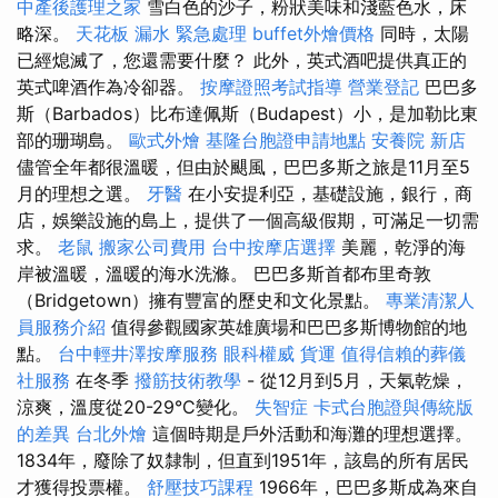
中產後護理之家
雪白色的沙子，粉狀美味和淺藍色水，床
略深。
天花板 漏水 緊急處理
buffet外燴價格
同時，太陽
已經熄滅了，您還需要什麼？ 此外，英式酒吧提供真正的
英式啤酒作為冷卻器。
按摩證照考試指導
營業登記
巴巴多
斯（Barbados）比布達佩斯（Budapest）小，是加勒比東
部的珊瑚島。
歐式外燴
基隆台胞證申請地點
安養院 新店
儘管全年都很溫暖，但由於颶風，巴巴多斯之旅是11月至5
月的理想之選。
牙醫
在小安提利亞，基礎設施，銀行，商
店，娛樂設施的島上，提供了一個高級假期，可滿足一切需
求。
老鼠
搬家公司費用
台中按摩店選擇
美麗，乾淨的海
岸被溫暖，溫暖的海水洗滌。 巴巴多斯首都布里奇敦
（Bridgetown）擁有豐富的歷史和文化景點。
專業清潔人
員服務介紹
值得參觀國家英雄廣場和巴巴多斯博物館的地
點。
台中輕井澤按摩服務
眼科權威
貨運
值得信賴的葬儀
社服務
在冬季
撥筋技術教學
- 從12月到5月，天氣乾燥，
涼爽，溫度從20-29°C變化。
失智症
卡式台胞證與傳統版
的差異
台北外燴
這個時期是戶外活動和海灘的理想選擇。
1834年，廢除了奴隸制，但直到1951年，該島的所有居民
才獲得投票權。
舒壓技巧課程
1966年，巴巴多斯成為來自