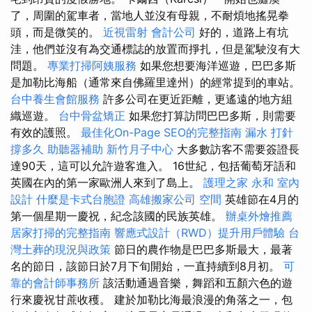
了，周圍的駕車者，當地人並沒有母親，不耐煩地搖晃拳
頭，而是微笑的。
近視雷射
會計公司
好的，道路上有坑
洼，他們並沒有為交通標誌的放置而掙扎，但是駕駛沒有大
問題。
專業打掃阿姨服務
如果您想要海洋巡遊，巴巴多斯
是加勒比海船（通常來自佛羅里達州）的經常提到的車站。
台中養生會館服務
許多公司在更近距離，更遙遠的地方組
織巡遊。
台中骨盆矯正
如果您打算訪問巴巴多斯，則需要
有效的護照。
最佳化On-Page SEO的完整指南
漏水 打針
撐多久
助聽器補助
新竹月子中心
大多數訪客不需要簽證長
達90天，這可以允許遊客進入。 16世紀，包括葡萄牙語和
英國在內的第一家歐洲人來到了島上。
護理之家 永和
室內
設計
什麼是卡式台胞證
高雄搬家公司
空間
英雄節在4月的
第一個星期一慶祝，紀念該國的民族英雄。
辦桌外燴推薦
居家打掃的完整指南
響應式設計（RWD）提升用戶體驗
台
灣土葬的現況與政策
節日的農作物是巴巴多斯最大，最著
名的節日，該節日於7月下旬開始，一直持續到8月初。
可
靠的會計師事務所
該活動通過音樂，舞蹈和五顏六色的遊
行來慶祝甘蔗收穫。 建於加勒比海最浪漫的角落之一，包