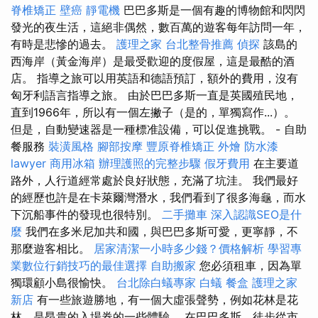
脊椎矯正
壁癌
靜電機
巴巴多斯是一個有趣的博物館和閃閃
發光的夜生活，這絕非偶然，數百萬的遊客每年訪問一年，
有時是悲慘的過去。
護理之家
台北整骨推薦
偵探
該島的
西海岸（黃金海岸）是最受歡迎的度假屋，這是最酷的酒
店。 指導之旅可以用英語和德語預訂，額外的費用，沒有
匈牙利語言指導之旅。 由於巴巴多斯一直是英國殖民地，
直到1966年，所以有一個左撇子（是的，單獨寫作...）。
但是，自動變速器是一種標准設備，可以促進挑戰。 - 自助
餐服務
裝潢風格
腳部按摩
豐原脊椎矯正
外燴
防水漆
lawyer
商用冰箱
辦理護照的完整步驟
假牙費用
在主要道
路外，人行道經常處於良好狀態，充滿了坑洼。 我們最好
的經歷也許是在卡萊爾灣潛水，我們看到了很多海龜，而水
下沉船事件的發現也很特別。
二手攤車
深入認識SEO是什
麼
我們在多米尼加共和國，與巴巴多斯可愛，更寧靜，不
那麼遊客相比。
居家清潔一小時多少錢？價格解析
學習專
業數位行銷技巧的最佳選擇
自助搬家
您必須租車，因為單
獨環顧小島很愉快。
台北除白蟻專家
白蟻
餐盒
護理之家
新店
有一些旅遊勝地，有一個大虛張聲勢，例如花林是花
林，是昂貴的入場券的一些體驗。 在巴巴多斯，徒步從市