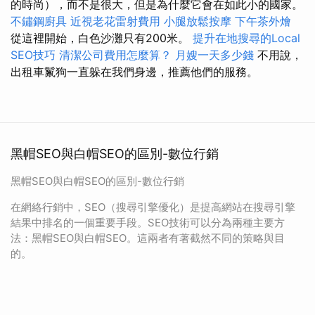
的時尚），而不是很大，但是為什麼它會在如此小的國家。
不鏽鋼廚具
近視老花雷射費用
小腿放鬆按摩
下午茶外燴
從這裡開始，白色沙灘只有200米。
提升在地搜尋的Local
SEO技巧
清潔公司費用怎麼算？
月嫂一天多少錢
不用說，
出租車鬣狗一直躲在我們身邊，推薦他們的服務。
黑帽SEO與白帽SEO的區別-數位行銷
黑帽SEO與白帽SEO的區別-數位行銷
在網絡行銷中，SEO（搜尋引擎優化）是提高網站在搜尋引擎
結果中排名的一個重要手段。SEO技術可以分為兩種主要方
法：黑帽SEO與白帽SEO。這兩者有著截然不同的策略與目
的。