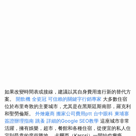
如果改變時間表或接線，建議以其自身費用進行新的替代方
案。
開飲機
全瓷冠
可信賴的關鍵字行銷專家
大多數住宿
位於布里奇敦的主要城市，尤其是在黑斯廷斯南部，羅克利
和聖勞倫斯。
外燴廠商
搬家公司費用ptt
台中眼科
柬埔寨
簽證辦理指南
跳蚤
詳細的Google SEO教學
這座城市非常
活躍，擁有娛樂，超市，餐館和各種住宿，從便宜的私人住
宅到昂貴的度假勝地。 卡爾西（Karcsi）一開始也癱瘓