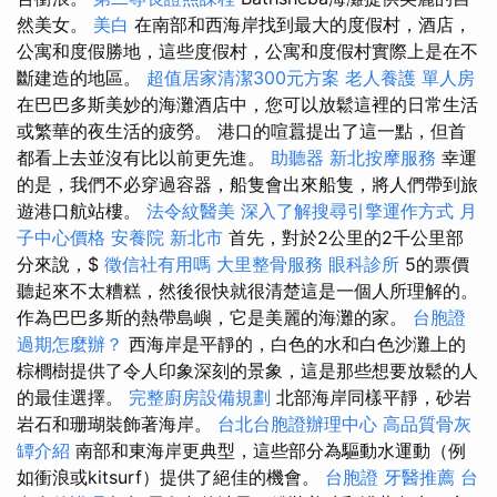
然美女。
美白
在南部和西海岸找到最大的度假村，酒店，
公寓和度假勝地，這些度假村，公寓和度假村實際上是在不
斷建造的地區。
超值居家清潔300元方案
老人養護 單人房
在巴巴多斯美妙的海灘酒店中，您可以放鬆這裡的日常生活
或繁華的夜生活的疲勞。 港口的喧囂提出了這一點，但首
都看上去並沒有比以前更先進。
助聽器
新北按摩服務
幸運
的是，我們不必穿過容器，船隻會出來船隻，將人們帶到旅
遊港口航站樓。
法令紋醫美
深入了解搜尋引擎運作方式
月
子中心價格
安養院 新北市
首先，對於2公里的2千公里部
分來說，$
徵信社有用嗎
大里整骨服務
眼科診所
5的票價
聽起來不太糟糕，然後很快就很清楚這是一個人所理解的。
作為巴巴多斯的熱帶島嶼，它是美麗的海灘的家。
台胞證
過期怎麼辦？
西海岸是平靜的，白色的水和白色沙灘上的
棕櫚樹提供了令人印象深刻的景象，這是那些想要放鬆的人
的最佳選擇。
完整廚房設備規劃
北部海岸同樣平靜，砂岩
岩石和珊瑚裝飾著海岸。
台北台胞證辦理中心
高品質骨灰
罈介紹
南部和東海岸更典型，這些部分為驅動水運動（例
如衝浪或kitsurf）提供了絕佳的機會。
台胞證
牙醫推薦
台