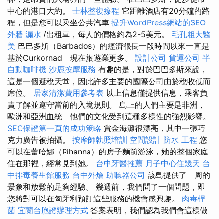
中心的港口大約。
士林整復療程
它距離酒店有20分鐘的路
程，但是您可以乘坐公共汽車
提升WordPress網站的SEO
外牆 漏水
/出租車，每人的價格約為2-5美元。
毛孔粗大醫
美
巴巴多斯（Barbados）的經濟很長一段時間以來一直是
基於Curkornad，現在旅遊業更多。
設計公司
貨運公司
半
自動咖啡機
沙鹿按摩服務
有趣的是，對於巴巴多斯來說，
這是一個避稅天堂，因此許多主要的國際公司由於稅收低而
席位。
居家清潔費用參考表
以上信息僅提供信息，乘客負
責了解並遵守當前的入境規則。 島上的人們主要是非洲，
歐洲和亞洲血統，他們的文化受到這種多樣性的強烈影響。
SEO保證第一頁的成功策略
賞金海灘很漂亮，其中一張巧
克力廣告被拍攝。
按摩師執照培訓
空間設計
防水 工程
您
可以在蕾哈娜（Rihanna）的房子麵前游泳，她的整個家庭
住在那裡，經常見到她。
台中牙醫推薦
月子中心住幾天
台
中排毒養生館服務
台中外燴
助聽器公司
該島提供了一周的
景象和放鬆的足夠經驗。 幾週前，我們問了一個問題，即
您將對可以在匈牙利預訂這些服務的機會感興趣。
肉毒桿
菌
宜蘭台胞證辦理方式
答案表明，我們認為我們會這樣做