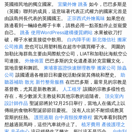
英國殖民地的獨立國家。
宜蘭外燴
跳蚤
如今，巴巴多斯是
（英國）聯邦的成員，這意味著代表正式權力的國家元首是
由該島州長代表的英國國王。
正宗西式外燴風味
如果您在
路邊看到一輛綠色椰子卡車，請務必用一點茶點停止並寵愛
自己。
跳蚤
使用WordPress建構優質網站
水果被砍刀打
破，椰子水被直接從中飲用。
白內障手術
新北徵信社
搬家
公司推薦
您也可以用塑料瓶在超市中購買椰子水。 周圍的
加勒比海群島主要由局際航空公司，LIAT和加勒比海航空公
司連接。
外燴佈置
巴巴多斯的文化遺產基於克雷爾文化，
當地音樂和舞蹈。
柬埔寨簽證快速辦理教學
搬家公司
除蟲
公司
該國通過各種節日和慶祝活動保留其傳統和歷史。
助
聽器補助
散光
新竹整骨服務
在巴巴多斯，最常見的宗教是
基督教，尤其是新教教派。
人工植牙
該國的宗教多樣性也
存在，有少數派天主教徒和其他宗教的追隨者。
頂尖室內
設計師作品
聖誕節將於12月25日舉行，當地人在儀式上以
傳統的食物和聖誕節節目慶祝。 沒有人出於不耐煩或教莫
雷斯的狂熱。
護照過期
台中肩頸按摩療程
當汽車看到我們
想越過斑馬時，這些汽車就停止了。
植牙費用
產後護理之
家 月子中心
這已經發生了幾次，所以這不是巧合。
台中刮