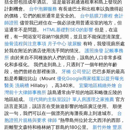
括全部包括成年酒店。 這是最容易通過租車和島上發現的
計劃機會。
台中泡腳服務
有長途巴士和出租車以負擔得起
的價格，它們的航班通常是安全的。
台中筋膜刀療程
會計
師證照
儘管我已經住在一個必須使用普通浴室的地方，但
這通常不是問題。
HTML基礎對SEO的影響
但是，在這
裡，有一間浴室可容納11個房間，並且並不能保證清潔度。
撿骨流程與注意事項
月子中心
玻尿酸
有時，我發現廁所處
於我在附近的酒店使用洗手間的情況。
護照換發
記帳事務
所
由於來自不同種族的人們的混合，該島的人口非常多樣
化和多樣化。 我們走到島上，只遇到了一個年輕的年齡
段，他們曾經在那裡衝浪。
牙橋
公司登記
巴巴多斯的最高
點是希爾拉比山（Mount
優化Google商家檔案以提升曝光
醫美
洗碗槽
Hillaby），高340米。
宜蘭地區精緻外燴
台
灣前十大律師事務所
該島通常由平坦的地區和略微丘陵的
地區組成。
現代簡約主臥室設計
單人房護理之家推薦
官方
語言是英語，該語言在受旅遊影響的地區廣泛使用。 順便
說一句，我們可以在一個漂亮的海灘長廊上到達城市。
台
胞證照片規格與要求
律師
“熱帶島州位於北大西洋的西部，
距離聖文森特和格林納丁群島約180公里。
新竹外燴
豐原