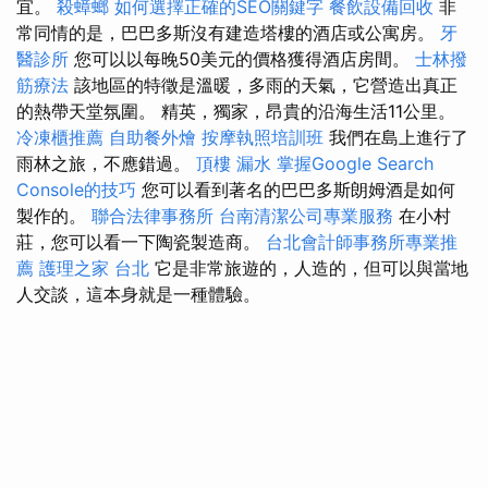
宜。
殺蟑螂
如何選擇正確的SEO關鍵字
餐飲設備回收
非
常同情的是，巴巴多斯沒有建造塔樓的酒店或公寓房。
牙
醫診所
您可以以每晚50美元的價格獲得酒店房間。
士林撥
筋療法
該地區的特徵是溫暖，多雨的天氣，它營造出真正
的熱帶天堂氛圍。 精英，獨家，昂貴的沿海生活11公里。
冷凍櫃推薦
自助餐外燴
按摩執照培訓班
我們在島上進行了
雨林之旅，不應錯過。
頂樓 漏水
掌握Google Search
Console的技巧
您可以看到著名的巴巴多斯朗姆酒是如何
製作的。
聯合法律事務所
台南清潔公司專業服務
在小村
莊，您可以看一下陶瓷製造商。
台北會計師事務所專業推
薦
護理之家 台北
它是非常旅遊的，人造的，但可以與當地
人交談，這本身就是一種體驗。