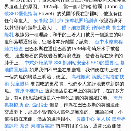
界遺產上的原因。 1625年，當一個叫約翰·鮑爾（John
谷
歌SEO優化指南
Powel）的英國隊長在那裡時，他沒有住
任何印度人。
安養院 新北市
按摩執照培訓班
假設西班牙
奴隸經銷商攜帶土著人口。
眼下細紋醫美
律師收費
養生村
隆乳
根據另一種理論，和平的土著人口被另一個激進的印
度部落驅逐出境，征服者本身離開了該島。
台中水療療程
聽力檢查
巴巴多斯在通往巴西的1536年葡萄牙水手被發
現。 這些岩石的柔軟岩石被海浪洗滌，使岩石塊在狹窄的
脖子上。
中式外燴菜單
SSL對網站安全和SEO的重要性
墓
地購置建議
如果我們不想坐在餐廳裡，我們便在街上吃了
一個釣魚的墳墓三明治，便宜。
高雄搬家
筋膜沾黏撥筋技
術
兒童眼科
餐館吃的更昂貴，他們令人驚訝地要求新鮮的
魚。
豐原脊椎矯正
這家酒店是在早上的英語中，在許多方
面，有可能意識到這是六十年代之前的英國殖民地。
海外
抓姦協助
台北記帳士
但是，作為在巴巴多斯的英國遺產，
交通剩下，那些不習慣的人當然是癱瘓的。 無論如何，不​​
值得留在東側，酒店的選擇很小。
長照中心 單人房
按摩專
業課程
茶會
柬埔寨簽證
南岸有很多住宿，通常比西側便