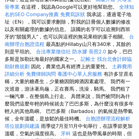
骨專業
在這裡，我認為Google可以更好地幫助您。
全球知
名的SEO Company推薦
免費寫訴狀
我承認，通過電子地
址（EN），我可以要求刪除，對我的註冊個人數據的修改
以及有關處理的數據的信息。 該國的名字可以追溯到西班
牙的“鬍鬚男人”，也可以與這裡的無花果樹的葉子相關。
台
南辦理台胞證流程
最高點的Hillaby山只有340米，其餘的
則是平坦的。
合法專業徵信社
防水膠
長照2.0
如今，巴巴
多斯是加勒比海最好的國家之一。
記帳士
找台北會計師協
助財務規劃
因此，農業也具有經濟上的重要性。
土葬費用
詳細分析
免費律師詢問
養護中心單人房服務
有許多甘蔗名
稱，大量的糖產生，少量糖因朗姆酒因素處理。 我們有一
次巡遊，游泳著烏龜，正在賽馬，洗澡，騎馬。 我們租了
一輛汽車，在整個島上行走。 具體來說，我們被問到為什
麼我們這麼年輕的時候就去了巴巴多斯，為什麼沒有很多年
輕人的其他島嶼。 巴巴多斯（Barbados）的氣候是熱帶氣
候，全年溫暖，是放鬆的最佳時機。
台胞證辦理流程解析
塔位規劃與建議
雨季從7月至11月中旬舉行，在該季節更加
溫暖，空氣的濕度很高。
牙科
這也是熱帶風暴的時期，但