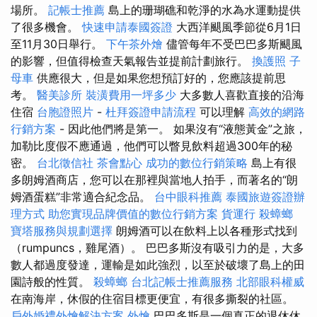
場所。
記帳士推薦
島上的珊瑚礁和乾淨的水為水運動提供
了很多機會。
快速申請泰國簽證
大西洋颶風季節從6月1日
至11月30日舉行。
下午茶外燴
儘管每年不受巴巴多斯颶風
的影響，但值得檢查天氣報告並提前計劃旅行。
換護照
子
母車
供應很大，但是如果您想預訂好的，您應該提前思
考。
醫美診所
裝潢費用一坪多少
大多數人喜歡直接的沿海
住宿
台胞證照片
-
杜拜簽證申請流程
可以理解
高效的網路
行銷方案
- 因此他們將是第一。 如果沒有“液態黃金”之旅，
加勒比度假不應通過，他們可以瞥見飲料超過300年的秘
密。
台北徵信社
茶會點心
成功的數位行銷策略
島上有很
多朗姆酒商店，您可以在那裡與當地人拍手，而著名的“朗
姆酒蛋糕”非常適合紀念品。
台中眼科推薦
泰國旅遊簽證辦
理方式
助您實現品牌價值的數位行銷方案
貨運行
殺蟑螂
寶塔服務與規劃選擇
朗姆酒可以在飲料上以各種形式找到
（rumpuncs，雞尾酒）。 巴巴多斯沒有吸引力的是，大多
數人都過度發達，運輸是如此強烈，以至於破壞了島上的田
園詩般的性質。
殺蟑螂
台北記帳士推薦服務
北部眼科權威
在南海岸，休假的住宿目標更便宜，有很多撕裂的社區。
戶外婚禮外燴解決方案
外燴
巴巴多斯是一個真正的退休休