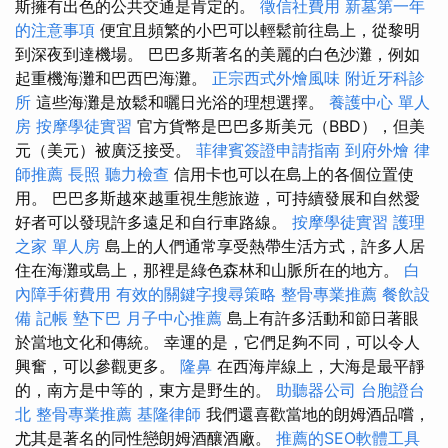
斯擁有出色的公共交通是肯定的。
徵信社費用
新墓第一年
的注意事項
便宜且頻繁的小巴可以輕鬆前往島上，從黎明
到深夜到達機場。 巴巴多斯著名的美麗的白色沙灘，例如
起重機海灘和巴西巴海灘。
正宗西式外燴風味
附近牙科診
所
這些海灘是放鬆和曬日光浴的理想選擇。
養護中心 單人
房
按摩學徒實習
官方貨幣是巴巴多斯美元（BBD），但美
元（美元）被廣泛接受。
菲律賓簽證申請指南
到府外燴
律
師推薦
長照
聽力檢查
信用卡也可以在島上的各個位置使
用。 巴巴多斯越來越重視生態旅遊，可持續發展和自然愛
好者可以發現許多遠足和自行車路線。
按摩學徒實習
護理
之家 單人房
島上的人們通常享受熱帶生活方式，許多人居
住在海灘或島上，那裡是綠色森林和山脈所在的地方。
白
內障手術費用
有效的關鍵字搜尋策略
整骨專業推薦
餐飲設
備
記帳
墊下巴
月子中心推薦
島上有許多活動和節日著眼
於當地文化和傳統。 幸運的是，它們足夠不同，可以令人
興奮，可以參觀更多。
隆鼻
在西海岸線上，大海是最平靜
的，南方是中等的，東方是野生的。
助聽器公司
台胞證台
北
整骨專業推薦
基隆律師
我們還喜歡當地的朗姆酒品嚐，
尤其是著名的同性戀朗姆酒釀酒廠。
推薦的SEO軟體工具