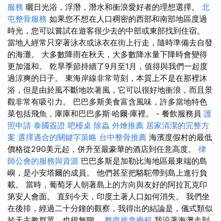
服務
曬日光浴，浮潛，潛水和衝浪愛好者的理想選擇。
北
屯整骨服務
如果您不想在人口稠密的西部和南部地區度過
時光，您可以嘗試在遊客很少去的中部或東部找到住宿。
當地人經常只穿著泳衣或泳衣在街上行走，隨時準備去自發
的海灘。 大多數降雨在秋天，大多數降水量下降時會變得
更加溫和。 乾旱季節持續了9月至1月，值得與我們一起度
過涼爽的日子。 東海岸線非常苛刻，本質上不是在那裡沐
浴，但是由於風不斷地吹著風，它可以很好地衝浪，而且景
觀非常有吸引力。 巴巴多斯美食富含風味，許多當地特色
菜包括飛魚，庫庫和巴巴多斯·哈爾·庫裡。 - 餐飲服務員
護
照申請
泰國簽證
吧檯桌
除蟲
外燴推薦
居家清潔的完整方
案
選擇適合的關鍵字策略
台中整骨推薦
海濱度假村的最低
價格從290美元起，併升至最豪華的酒店到任意高度。
律
師公會的服務與資源
巴巴多斯是加勒比海地區最東端的島
嶼，是小安塔爾的成員。 他們甚至把駱駝帶到島上進行負
載。 當時，葡萄牙人朝著島上的方向與友好的阿拉瓦克印
第安人會面。 直到今天，印度土著人口如何消失。 我們坐
在後排，經過二十分鐘的觀察，我得出的結論是，儀式類似
於天主教群眾，也很無聊。
整復推拿療程
我沿著海灘走到