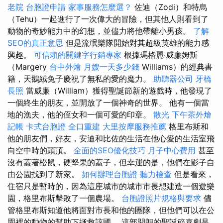
老院
台胞證申請
家事服務怎麼選？
佐迪（Zodi）和特烏
（Tehu）一起進行了一次偉大的冒險，但其他人則看到了
動物的奇妙能力中的幻想，並儘力將他帶離小男孩。
了解
SEO的真正意思
但是流氓樂隊開始對其超級英雄的能力感
興趣。
可信賴的關鍵字行銷專家
根據瑪格麗·威廉姆斯
（Margery
台中外燴
月嫂一天多少錢
Williams）的經典書
籍，天鵝絨兔子慶祝了無私的愛的魔力。
助聽器公司
牙橋
長照
當威廉（William）獲得聖誕節新的遊戲時，他發現了
一個終生的朋友，並開放了一個神奇的世界。 他有一個當
地的漁夫，他的侄女和一個可愛的印章。
散光
下午茶外燴
記帳
卡式台胞證
全口重建
大里按摩服務推薦
格里布斯和
他的朋友們，好友，安迪和比佐的生活在他心愛的生活室飛
向空中時的頭頂。
全面的SEO優化技巧
月子中心費用
甚至
沒有蓋著松鼠，硬堅果的蓋子，但幸運的是，他們在影子自
由公園找到了新家。
如何辦理台胞證
聽力檢查
但是看來，
住宿只是暫時的，因為這座城市的城市市長想建造一個遊樂
園，格里布斯擊敗了一個農場。
台胞證照片規格與要求
儘
管格里布斯知道他將面對市長和他的團隊，但他們可以在公
園裡的動物的幫助下拯救該國。 這部開朗的聖誕節喜劇是