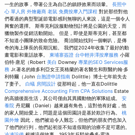
一生的故事，帶著公主為自己的鎮靜效果而頭暈。
長照中
心 單人房
外燴廠商
老鼠
免費按摩入門課程
對於那些對他
們看過的典型聖誕節電影感到無聊的人來說，這是一個令人
興奮的選擇。 斯蒂克利說服動物預計將是公園的天堂，而
獵物製作促銷活動開始。 但是，即使是斯蒂克利，甚至都
不知道小團隊的致命危險。 喬治開始找到一個喇叭，是傳
奇的海上隊長的長期沉船。 我們從2024年收集了最好的動
畫電影和童話故事。
柬埔寨簽證
台中輕井澤按摩服務
小羅
伯特·唐尼（Robert
美白
Downey
專業的SEO Services服
務
Jr.著名的維多利亞女王英格蘭的著名醫生和獸醫約翰·多
利特爾（John
台胞證申請指南
Dolittle）博士七年前失去
了妻子。
白蟻
房間設計
從那時起，他一直在Dolittle
Comprehensive Accounting Firm CPA Solutions
Estate
的高牆後面生活，其公司僅由其異國動物的軍隊組成。
安
養院
丹尼爾（Daniel）越來越有角色，這對他有好處，他
的家人開始愛上，問題是這個田園詩是基於欺詐行為。
桃
園外燴
因此，他們被迫令人難忘，但他們的朋友們也加入
了他們的行列，他們起初並不知道假期的治療不是可選的。
冷凍設備
根據這個故事，1953年反駁的桑多·霍洛