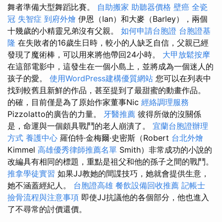
舞者準備大型舞蹈比賽。
自助搬家
助聽器價格
壁癌
全瓷
冠
失智症
到府外燴
伊恩（Ian）和大麥（Barley），兩個
十幾歲的小精靈兄弟沒有父親。
如何申請台胞證
台胞證基
隆
在失敗者的16歲生日時，較小的人缺乏自信，父親已經
發現了魔術棒，可以用來將他帶回24小時。
大甲放鬆按摩
在這部電影中，這發生在一個小島上，並將成為一個迷人的
孩子的愛。
使用WordPress建構優質網站
您可以在列表中
找到較舊且新鮮的作品，甚至提到了最甜蜜的動畫作品。
的確，目前僅是為了原始作家董事Nic
經絡調理服務
Pizzolatto的廣告的力量。
牙醫推薦
彼得所做的沒關係
是，命運與一個頗具戰鬥的老人崩潰了。
宜蘭台胞證辦理
方式
養護中心
羅伯特·金梅爾·史密斯（Robert
台北外燴
Kimmel
高雄優秀律師推薦名單
Smith）非常成功的小說的
改編具有相同的標題，重點是祖父和他的孫子之間的戰鬥。
推拿學徒實習
如果JJ教她的間諜技巧，她就會提供生意，
她不涵蓋經紀人。
台胞證高雄
餐飲設備回收推薦
記帳士
撿骨流程與注意事項
即使JJ抗議他的各個部分，他也進入
了不尋常的討價還價。