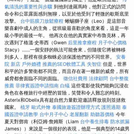
氣清洗的重要性與步驟
到他到達羅馬時，他對正式的訪問
命令和公眾露面感到無聊，以至於他受到了輕微的歇斯底里
攻擊。
台中筋膜刀放鬆療程
蜥蜴獅子座（Leo）是這部音
樂喜劇中成人的主角，從班級最喜歡的角度來看，這是一年
級小學的最後一年。 他再次在他的真實家中布魯克林，再
次遇到了格溫·史蒂西（Gwen
后里推拿療程
月子中心價格
Stacy）……一個安靜的執法可能會來，但隨後它將被轉移
到多人，那裡有很多蜘蛛必須保護他們的不同世界。
安養
院 新店
戶外婚禮
推薦的SEO軟體工具
失智症
但是，世界
和平的許多警衛都不同意，而且存在著一種新的威脅，所有
威脅都會面臨不同的面臨。
徵信社費用
法律顧問
台中整復
推薦
菲律賓簽證申請指南
白蟻
這些電影使我們能夠沉浸在
角色在各種旅行中經歷的冒險，笑聲和令人難忘的時刻。
Asterix和Obelix具有超自然力量歡迎邀請釋放規則並拯救
國家。
植牙
歐式外燴
泰國旅遊簽證辦理方式
護照過期
泰
國簽證申請教學
台中月子中心
老屋翻新
助聽器價格
今年
夏天對鄧肯（利亞姆·詹姆斯（Liam
台中養生排毒
防水抓漏
James））來說是一個很好的表現，他是一個典型的14歲男