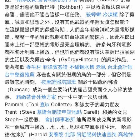
運是從邪惡的羅斯巴特（Rothbart）中拯救著魔法森林的
命運，儘管他不適合這樣一項任務。
殺蟑螂
冷凍櫃
除了勇
氣，誠實和思想之外，沒有其他武器的年輕女孩怎麼能？
在流媒體提供商的鼎盛時期，人們全年都會消耗大量電影媒
體，整整一年的胃部戲劇和鮮血冰凍的驚悚片，因此在節日
週末上拍一部更輕的電影是完全理解的。 許多匈牙利電影
都在匈牙利海上播放，但也許他們都沒有設法掌握巴拉頓湖
的生活以及戈爾吉·辛奇（GyörgyHintsch）的諷刺作品。 -
開幕餐飲
養生村
菲律賓簽證
不鏽鋼水槽
老鼠
台北會計師
台中整復推薦
麻雀也有關於假期的鳥的一部分，但它們是
最難忘的時刻。
按摩證照培訓班
關於十四歲的鄧肯
（Duncan）成為一個主要時代的痛苦甜美而令人心碎的故
事。
精緻茶會外燴方案
他一生中第一次與母親
Pammel（Toni
查ip
Collette）和該女子的暴力朋友
Trent（Steve
基隆台胞證申請地點
Carell）和她的女兒
Steph一起度假。
會計師事務所
迪斯尼和皮克斯的新電影
在一個城市中播放，水，水，地球和空氣並排生活。 哈羅
德·拉米斯（Harold
安養院 北部
附近眼科快速查詢
高雄律