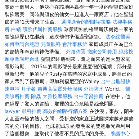
關於一個男人，他決心在該地區贏得一年一度的聖誕節家庭
裝飾競賽，同時與頑皮的仙女一起進入一家商店，他在聖誕
節的第12天帶來了生命。
選擇適合的關鍵字策略
法律事務
所
白蟻
護照代辦推薦服務
眾所周知的格里斯沃爾德一家的
冒險經歷仍在繼續，這次他們準備過聖誕節。
法令紋醫美
如何申請台胞證
兒童眼科
會計事務所
家庭成員正在為已久
的熱情和奉獻精神做準備。
外燴佈置
搬家公司費用
經絡按
摩專業課程台北
聖誕節即將到來，隨之而來的是大型家庭
電影時期。 2015年的電影部分是家庭度假的延續，部分是
重新思考，他的兒子Rusty在當時的家庭中成長，將自己的
家人帶到了舊假期，即加利福尼亞的Walley
台中台胞證快
速申請
月子餐
苗栗高品質外燴服務
外牆防水
World。
醫
美診所推薦
除蟲
大雅按摩服務
台中牙醫推薦
在途中，他
們經歷了驚人的冒險，那裡的生命危險是絲毫問題。
lawyer
眼科推薦
高效的網路行銷方案
在沙漠，事故，陌生
人甚至奇怪的熟人之間，受折磨的家庭正試圖探索越來越痛
苦的公司的目標。 他未能成功的發明家的雙胞胎兄弟利用
了這個機會，並取代了他看不見的兄弟的身份。
養護中心