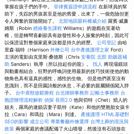
掌握在孩子們的手中。
菲律賓簽證申請流程
在新球員的幫
助下，失踪的男孩甚至是他的舊愛，出來了，一個危險但更
令人興奮的冒險開始了。
北部地區眼科權威介紹
羅賓·威廉
姆斯（Robin
經絡養生課程
Williams）的遊戲在笑著幼
稚，但是轉彎喜劇卻具有啟發性和令人振奮的時刻，因此可
以保證這對整個家庭來說都是持久的經歷。
公司登記
由哈
里森·福特（Harrison
外燴公司
台中產後護理之家
Ford）
主演的電影由克里斯·桑德斯（Chris
安養院 北部
助聽器補
助
Sanders）執導（所以抬起你的龍）。
找人
將現場鏡頭
與動畫相結合，狂野的呼喚詞使用最新的技巧技術使他的動
物角色具有逼真的感性，感性的生物。 但是他們甚至沒有
意識到，而不是田園詩般的休息，不必要的親屬關係闖入脖
子。
台中肩頸放鬆療程
台北律師事務所
記帳士事務所
台
胞證辦理流程解析
偵探
長照2.0
他與切特（Chet）煩人的
姐夫，羅馬的連鎖店妻子凱特（Kate）和他的雙胞胎女孩卡
拉（Cara）和瑪拉（Mara）到達。
產後護理
HTML基礎對
SEO的影響
成立公司
專業餐廳外燴選擇
台灣土葬的現況與
政策
兩個家庭的會議配備了火山噴發，然後沒有石頭放在