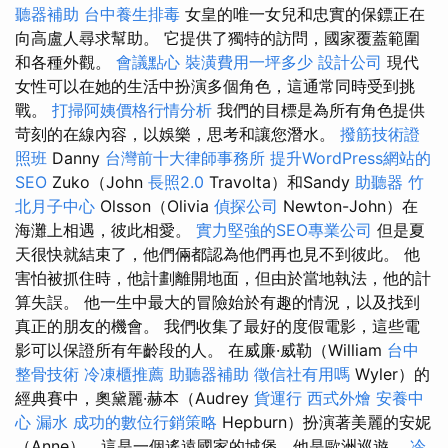
聽器補助
台中養生排毒
女皇的唯一女兒和忠實的保鏢正在
向高盧人尋求幫助。 它提供了獨特的訪問，國家覆蓋範圍
和各種外觀。
會議點心
裝潢費用一坪多少
設計公司
現代
女性可以在她的生活中扮演多個角色，這通常同時受到挑
戰。
打掃阿姨價格行情分析
我們的目標是為所有角色提供
苛刻的在線內容，以娛樂，思考和讓您潛水。
撥筋技術證
照班
Danny
台灣前十大律師事務所
提升WordPress網站的
SEO
Zuko（John
長照2.0
Travolta）和Sandy
助聽器
竹
北月子中心
Olsson（Olivia
偵探公司
Newton-John）在
海灘上相遇，彼此相愛。
實力堅強的SEO專業公司
但是夏
天很快就結束了，他們倆都認為他們再也見不到彼此。 他
害怕被抓住時，他計劃離開地面，但由於當地執法，他的計
算失誤。 他一生中最大的冒險始於有趣的情況，以及找到
真正的朋友的機會。 我們收集了最好的度假電影，這些電
影可以保證所有年齡段的人。 在威廉·威勒（William
台中
整骨技術
冷凍櫃推薦
助聽器補助
徵信社有用嗎
Wyler）的
經典賽中，奧黛麗·赫本（Audrey
貨運行
西式外燴
安養中
心
漏水
成功的數位行銷策略
Hepburn）扮演著美麗的安妮
（Anne），這是一個遙遠國家的城堡，他是歐洲巡遊。
冷