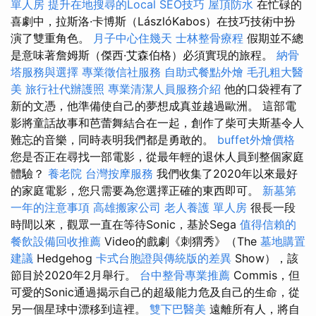
單人房
提升在地搜尋的Local SEO技巧
屋頂防水
在忙碌的
喜劇中，拉斯洛·卡博斯（LászlóKabos）在技巧技術中扮
演了雙重角色。
月子中心住幾天
士林整骨療程
假期並不總
是意味著詹姆斯（傑西·艾森伯格）必須實現的旅程。
納骨
塔服務與選擇
專業徵信社服務
自助式餐點外燴
毛孔粗大醫
美
旅行社代辦護照
專業清潔人員服務介紹
他的口袋裡有了
新的文憑，他準備使自己的夢想成真並越過歐洲。 這部電
影將童話故事和芭蕾舞結合在一起，創作了柴可夫斯基令人
難忘的音樂，同時表明我們都是勇敢的。
buffet外燴價格
您是否正在尋找一部電影，從最年輕的退休人員到整個家庭
體驗？
養老院
台灣按摩服務
我們收集了2020年以來最好
的家庭電影，您只需要為您選擇正確的東西即可。
新墓第
一年的注意事項
高雄搬家公司
老人養護 單人房
很長一段
時間以來，觀眾一直在等待Sonic，基於Sega
值得信賴的
餐飲設備回收推薦
Video的戲劇《刺猬秀》（The
墓地購置
建議
Hedgehog
卡式台胞證與傳統版的差異
Show），該
節目於2020年2月舉行。
台中整骨專業推薦
Commis，但
可愛的Sonic通過揭示自己的超級能力危及自己的生命，從
另一個星球中漂移到這裡。
雙下巴醫美
遠離所有人，將自