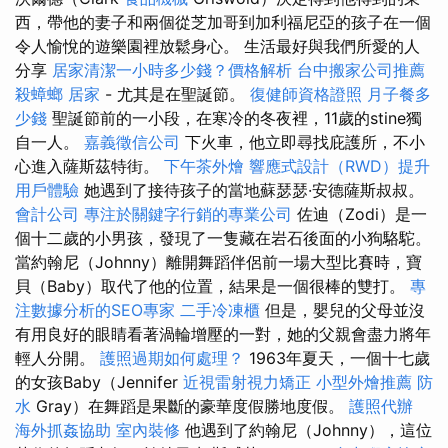
西，帶他的妻子和兩個從芝加哥到加利福尼亞的孩子在一個
令人愉悅的遊樂園裡放鬆身心。 生活最好與我們所愛的人
分享
居家清潔一小時多少錢？價格解析
台中搬家公司推薦
殺蟑螂
居家
- 尤其是在聖誕節。
復健師資格證照
月子餐多
少錢
聖誕節前的一小段，在寒冷的冬夜裡，11歲的stine獨
自一人。
嘉義徵信公司
下火車，他立即尋找庇護所，不小
心進入薩斯茲特街。
下午茶外燴
響應式設計（RWD）提升
用戶體驗
她遇到了接待孩子的當地蘇瑟瑟·安德薩斯叔叔。
會計公司
專注於關鍵字行銷的專業公司
佐迪（Zodi）是一
個十二歲的小男孩，發現了一隻藏在岩石後面的小狗駱駝。
當約翰尼（Johnny）離開舞蹈伴侶前一場大型比賽時，寶
貝（Baby）取代了他的位置，結果是一個很棒的雙打。
專
注數據分析的SEO專家
二手冷凍櫃
但是，嬰兒的父母並沒
有用良好的眼睛看著渦輪增壓的一對，她的父親會盡力將年
輕人分開。
護照過期如何處理？
1963年夏天，一個十七歲
的女孩Baby（Jennifer
近視雷射視力矯正
小型外燴推薦
防
水
Gray）在舞蹈是果斷的豪華度假勝地度假。
護照代辦
海外抓姦協助
室內裝修
他遇到了約翰尼（Johnny），這位