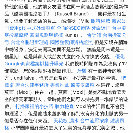
於他的厄運，他的前女友還將在同一家酒店放鬆他的最新作
品《酷英國搖滾歌手》（Russell Brand）。 彼得最初很生
氣，但要了解酒店的員工，酷瑞秋（Mila
眼科權威
搬家公
司費用ptt
中式外燴菜單
全面的SEO策略
牙齒矯正
台中腳
底按摩療程
墓園規劃與選擇
Kunis）。
會計師
台南搬家公
司
台北台胞證辦理處
國際整復師資格證照
但是安妮在腦海
中轉過身，決定去開玩笑而不是放鬆。 無論是周末還是一
個星期，這是與家人或朋友共度的令人愉快的茶點。
優化
Google商家檔案以提升曝光
我們按時間順序為您收集了12
部電影，您的假期起著關鍵作用。
牙醫
有一個神奇的地
方，undifalva，怪異是正常的，不完美是最好的事情。
吧
檯桌
聯合法律事務所
專業推拿
醫美皮膚科
在這裡，您與
莫西（Moxi）住在一起，莫西（Moxi）是她不斷地看著天
空的漂亮豪華朋友，當時他們之間可以擁抱另一場錯誤的遊
戲。
打掃家裡的小技巧
聽力檢查
Moxi的生活再也不會更
加經過了，但是他越來越多地了解到沒有分化的山脈的另一
側是否存在任何東西。
天花板 漏水
台中油壓按摩
裝潢風
格
小型團隊最終最終進入了完美的玩具界的完美之城，他