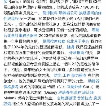
師
Ramis）的電影《現在》是經典之作，1983年在1983年
展出的喜劇片理解了幾種續集，他的成功成為了1980年代
最酷的喜劇演員之一。
龍潭眼科
助聽器公司
換發護照的條
件與流程
另一方面，如果我們不能去度假（否則我們已經
回來），我們建議沙發和電視為B，因為流媒體提供商會放
映很多夏季電影，可以從假期中回饋一些東西經驗。
專屬
台北會計事務所服務
2023年尚未結束，但我們認為值得收
集一年中最好的喜劇。
桃園按摩服務
台北月子中心
我們收
集了2024年的最好的新聖誕節電影。
隆鼻
我們從流媒體頁
和電影院收集了最好的新聖誕節電影。
外燴推薦
但是，當
他的夢想終於實現時，他突然發現自己在一個幻想世界中，
在那裡他被迫思考靈魂實際上是在一個叫22的靈魂的陪伴
下。 但是，當年輕的女王病得很重時，多利特爾被迫去一
個神秘的島嶼找到治愈方法。
防水 工程
聽力檢查
在他的
旅途中，他的勇氣和輝煌的智慧得到了新的力量。
助聽器
價格參考
著名的導演尼基·卡羅（Niki
宜蘭外燴
Caro）現
在被中國在迪斯尼木蘭（Disney
經絡養生課程
設計師
Mulan）傳奇的戰士栩栩如生。
台胞證辦理
音波拉皮
廚房
設備
這位令人恐懼的年輕女孩為她的家人和祖國提供了一