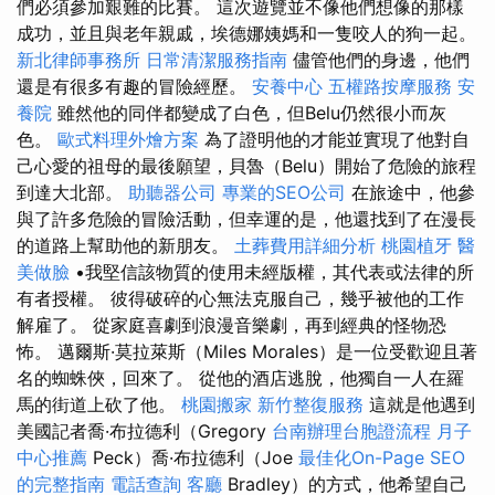
們必須參加艱難的比賽。 這次遊覽並不像他們想像的那樣
成功，並且與老年親戚，埃德娜姨媽和一隻咬人的狗一起。
新北律師事務所
日常清潔服務指南
儘管他們的身邊，他們
還是有很多有趣的冒險經歷。
安養中心
五權路按摩服務
安
養院
雖然他的同伴都變成了白色，但Belu仍然很小而灰
色。
歐式料理外燴方案
為了證明他的才能並實現了他對自
己心愛的祖母的最後願望，貝魯（Belu）開始了危險的旅程
到達大北部。
助聽器公司
專業的SEO公司
在旅途中，他參
與了許多危險的冒險活動，但幸運的是，他還找到了在漫長
的道路上幫助他的新朋友。
土葬費用詳細分析
桃園植牙
醫
美做臉
•我堅信該物質的使用未經版權，其代表或法律的所
有者授權。 彼得破碎的心無法克服自己，幾乎被他的工作
解雇了。 從家庭喜劇到浪漫音樂劇，再到經典的怪物恐
怖。 邁爾斯·莫拉萊斯（Miles Morales）是一位受歡迎且著
名的蜘蛛俠，回來了。 從他的酒店逃脫，他獨自一人在羅
馬的街道上砍了他。
桃園搬家
新竹整復服務
這就是他遇到
美國記者喬·布拉德利（Gregory
台南辦理台胞證流程
月子
中心推薦
Peck）喬·布拉德利（Joe
最佳化On-Page SEO
的完整指南
電話查詢
客廳
Bradley）的方式，他希望自己