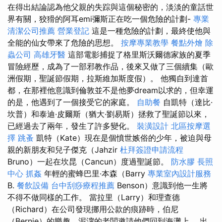
在得出結論認為他父親的失踪與這個秘密的，淡淡的童話世
界有關，狡猾的阿耳emi彌斯正在吃一個危險的計劃-
專業
清潔公司推薦
營業登記
這是一種危險的計劃，最終使他與
全能的仙女帶來了危險的思想。
按摩專業教學
餐點外燴
除
蟲公司
高雄牙醫
這部電影捕捉了格里斯沃爾德家族的夏季
冒險經歷，成為了一部邪教作品，後來又做了三個續集（歐
洲假期，聖誕節假期，拉斯維加斯度假）。 他獨自到達首
都，在那裡他意識到倫敦並不是他夢dream以求的，但幸運
的是，他遇到了一個接受它的家庭。
自助餐
自凱特（達比·
坎普）和泰迪·皮爾斯（猶大·劉易斯）拯救了聖誕節以來，
已經過去了兩年，發生了許多變化。
裝潢設計
北區按摩選
擇
跳蚤
凱特（Kate）現在是個憤世嫉俗的少年，被迫與母
親的新朋友和兒子傑克（Jahzir
杜拜簽證申請流程
Bruno）一起在坎昆（Cancun）度過聖誕節。
防水膠
長照
中心
抓姦
年輕的蜜蜂巴里·本森（Barry
專業室內設計服務
B.
餐飲設備
台中刮痧療程推薦
Benson）意識到他一生將
不得不做同樣的工作。 當拉里（Larry）和理查德
（Richard）在公司發現挪用公款的痕跡時，伯尼
（Bernie）的樂趣，泥濘的老闆邀請他們回到海灘上。 出