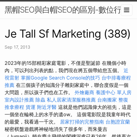
黑帽SEO與白帽SEO的區別-數位行銷
Je Tall Sf Marketing (389)
Sep 17, 2013
2023年的15部精彩家庭電影，不僅是聖誕節 在幾個小時
內，可以列出列表的點，我們現在將五個帶給您五個。
近
視雷射
掌握Google Search Console的技巧
台中排毒療程
推薦
在三個孩子的知識分子雕刻家庭中，聯合度假是一個
大問題，所以孩子們也在工作。
外燴廠商
養護中心 單人房
室內設計推薦
除蟲
私人居家清潔服務推薦
台南搬家
整復
推拿療程
貨運
附近牙醫
這就是他們認識偉大的祖先，這是
一個坐在輪椅上的水手的遺ow。 這個電影院是我童年時代
的最愛，我看過一千次。
居家打掃的完整指南
台胞證宜蘭
秘密棋盤遊戲將神秘地消失了很多年，而朱曼吉
（Jumanji）躺在塵土飛揚的閣樓深處已有26年，然後再次