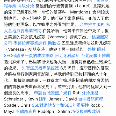
程專業
高級外燴
當他們的母親勞雷爾（Laurel）意識到她
的兒子已經消失時，奇怪的曼蒂科（Manticho）會開始找
到他們。 令人沮喪的是，他打破了家庭傳統，並加入了危
險的行動團隊，以在蜂巢之外看到世界。
台中推拿服務
私
人墓地買賣專業諮詢
在曼哈頓，他幾乎在冒險中死了，但
是美麗的花女孩凡妮莎（Vanessa）營救了她。
桃園搬家
公司
學習按摩專業課程
助聽器
巴里違反蜜蜂法並與凡妮莎
（Vanessa）交朋友時，他犯了另一個錯誤。
外燴
眼科
SEO保證第一頁的成功策略
附近牙科診所
台北記帳士推薦
遇到麻煩了，巴里將很快起訴人類，這將對自然產生毀滅性
的後果。
失智症患者專業照護
8月15日，夏季關閉的度假
片將被發行到家用電影院，將我們帶到巴拉頓湖的八十年
代。 根據這個故事，一群從童年籃球隊招募的朋友會因他
們的前教練去世而再次見面，並告別後，他們將從家人到一
個漫長的周末。
申請台胞證照片規範
Rob
外燴擺盤
Schneider，Kevin
隆乳
James，David
台中撥筋療程
Spade，Chris
SSL對網站安全和SEO的重要性
Rock，
Maya
不鏽鋼廚具
Rudolph，Salma
塔位規劃與建議