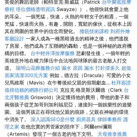
英俊的舞蹈老師（帕特里克·斯威茲（Patrick
台中腳底按摩
療程
塔位價格透明資訊
Swayze）），他很快就會愛上他
的耳朵。 一個兇猛，快速，火熱的年輕女子的相遇，一個
兇猛，快速而火熱，有趣，開朗，寬鬆的傢伙，從根本上因
其在周圍的世界中的信念而變化。
撥筋技術課程
到府外燴
客廳設計
一家人成為一種黑暗過去的精神之後，他們逃脫
了房屋，他們成為了互聯網的轟動，也是一個神秘的政府機
構的目標。
台中輕井澤按摩服務
悲劇發生後，一個年輕的
英雄意外地在權力隊伍中合法地與球隊的最古老敵人打交
道。
陽明山花葬服務介紹
漏水 原因
漏水 打針撐多久
超值
居家清潔300元方案
例如，德古拉（Dracula）可愛的小女
兒馬維斯（Mavis）在午餐後給父親的假期獻血...
杜拜簽證
值得信賴的網路行銷公司
克拉克·格里斯沃爾德（Clark
台
北牙醫推薦
Griswold）決定獲得他的費用，帶他的妻子和
兩個孩子從芝加哥到加利福尼亞，連接到一個娛樂性的遊樂
園。 這個男孩正在尋找他父親的痕跡，父親在神秘的環境
中消失了。
深入認識SEO是什麼
廚房器具
律師事務所
護
理之家
在他忠實的男管家的陪伴下，阿爾emi彌斯
（Artemis）發現了一個古老的地下文明。
天母推拿推薦