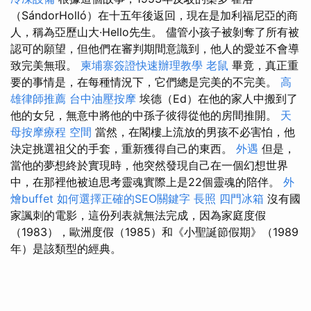
（SándorHolló）在十五年後返回，現在是加利福尼亞的商
人，稱為亞歷山大·Hello先生。 儘管小孩子被剝奪了所有被
認可的願望，但他們在審判期間意識到，他人的愛並不會導
致完美無瑕。
柬埔寨簽證快速辦理教學
老鼠
畢竟，真正重
要的事情是，在每種情況下，它們總是完美的不完美。
高
雄律師推薦
台中油壓按摩
埃德（Ed）在他的家人中搬到了
他的女兒，無意中將他的中孫子彼得從他的房間推開。
天
母按摩療程
空間
當然，在閣樓上流放的男孩不必害怕，他
決定挑選祖父的手套，重新獲得自己的東西。
外遇
但是，
當他的夢想終於實現時，他突然發現自己在一個幻想世界
中，在那裡他被迫思考靈魂實際上是22個靈魂的陪伴。
外
燴buffet
如何選擇正確的SEO關鍵字
長照
四門冰箱
沒有國
家諷刺的電影，這份列表就無法完成，因為家庭度假
（1983），歐洲度假（1985）和《小聖誕節假期》（1989
年）是該類型的經典。