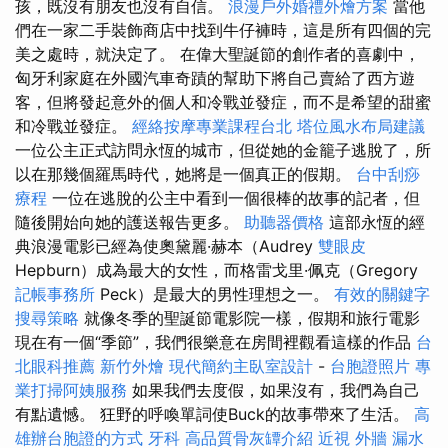
孩，既沒有朋友也沒有自信。
浪漫戶外婚禮外燴方案
當他
們在一家二手裝飾商店中找到牛仔褲時，這是所有四個的完
美之處時，就決定了。 在偉大聖誕節的創作者的喜劇中，
匈牙利家庭在外國汽車奇蹟的幫助下將自己賣給了西方遊
客，但將發起意外的個人和冷戰並發症，而不是希望的甜蜜
和冷戰並發症。
經絡按摩專業課程台北
塔位風水布局建議
一位公主正式訪問永恆的城市，但從她的金籠子逃脫了，所
以在那幾個羅馬時代，她將是一個真正的假期。
台中刮痧
療程
一位在逃脫的公主中看到一個很棒的故事的記者，但
隨後開始向她的護送報告更多。
助聽器價格
這部永恆的經
典浪漫電影已經為使奧黛麗·赫本（Audrey
雙眼皮
Hepburn）成為最大的女性，而格雷戈里·佩克（Gregory
記帳事務所
Peck）是最大的男性理想之一。
有效的關鍵字
搜尋策略
就像冬季的聖誕節電影院一樣，假期和旅行電影
現在有一個“季節”，我們很樂意在房間裡觀看這樣的作品
台
北眼科推薦
新竹外燴
現代簡約主臥室設計
-
台胞證照片
專
業打掃阿姨服務
如果我們去度假，如果沒有，我們為自己
有點遺憾。 狂野的呼喚單詞使Buck的故事帶來了生活。
高
雄辦台胞證的方式
牙科
高品質骨灰罈介紹
近視
外牆 漏水