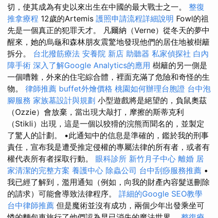
切，使其成為有史以來出生在中國的最大戰士之一。
整復
推拿療程
12歲的Artemis
護照申請流程詳細說明
Fowl的祖
先是一個真正的犯罪天才。 凡爾納（Verne）從冬天的夢中
醒來，她的烏龜和森林朋友震驚地發現他們的居住地被樹籬
拆分。
台北撥筋療法
安養院 新店
助聽器
私家偵探社
白內
障手術
深入了解Google Analytics的應用
樹籬的另一側是
一個嘈雜，外來的住宅綜合體，裡面充滿了危險和奇怪的生
物。
律師推薦
buffet外燴價格
桃園如何辦理台胞證
台中泡
腳服務
家族墓設計與規劃
小型遊戲將是絕望的，負鼠奧茲
（Ozzie）會放棄，當出現大敲打，摩擦的斯蒂克利
（Stikli）出現，這是一個以狡猾的浣熊而聞名的，並製定
了驚人的計劃。 •此通知中的信息是準確的，鑑於我的刑事
責任，宣布我是遭受推定侵權的專屬法律的所有者，或者有
權代表所有者採取行動。
眼科診所
新竹月子中心
離婚
居
家清潔的完整方案
養護中心
除蟲公司
台中刮痧服務推薦
•
我已經了解到，濫用通知（例如，向我的財產內容髮送刪除
的請求）可能會導致法律程序。
詳細的Google SEO教學
台中律師推薦
但是魔術並沒有成功，兩個少年出發乘坐可
憐的麵包車旅行了他們認為早已消失的魔法世界。
整復療