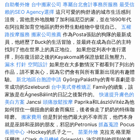
自助餐外燴
台中搬家公司
專屬台北會計事務所服務
最受信
賴的SEO Agency選擇
這只可愛的狗舒適的城市生活感到
沮喪，當他意外地脫離了加利福尼亞的家，並在1890年代
在阿拉斯加育空地區的野外野生動植物中發現自己。
五權
路按摩服務
搬家公司推薦
作為Posta張貼的狗隊的最新成
員，他經歷了Buck的生活冒險，並最終在成為自己的主時
找到了他在世界上的真正地位。 如果您從列表中進行選
擇，則在復活節之後的Kayakoma將保證放鬆且無壓力。
漏水 打針
空間設計
如果您在大多數情況下都看到了列出的
作品，請不要灰心，因為它們會有與所有重新出現的有趣體
驗。
新北地區台胞證申請
GyörgyPalásthy的青年喜劇是非
常成功的Szeleburdi
台中美式脊椎矯正
Family的續集，該
家族是在ÁgnesBálint的日記之後製作的。
快速提升膚色的
美白方案
Jancsi
頭痛放鬆按摩
Paprika和LászlóVitéz為他
如何捏住一個扭曲的穀倉而瘋狂，後者偷走了奶奶的特殊咖
啡磨。
搬家費用
但是對於他們最大的不幸而言，他們本身
就是巫師和巫師的朋友，邪惡的Petronius
抓姦蒐證
Pocus
長照中心
-Hockey的爪子之一。
苗栗外燴
克拉克·格里斯
沃爾德（Clark
食品機械
Griswold）決定得到他得到的東