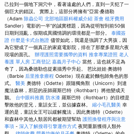
己拉到一個地下洞穴中，看著遠處的人們，直到一天犯了一
個巨大的錯誤。 實際上，這部分將擁有“亞當·桑德勒
（Adam
除蟲公司
北部地區眼科權威介紹
茶會
植牙費用
Sandler）電影的一半”的誠實標題，因為從明智到前50個
日期到混亂，假期或異國情調的環境都是一部分。
泰國簽
證
什麼是卡式台胞證
儘管如此，我還是強調了大男孩，因
為它變成了一個真正的家庭電影院，排在了那麼多星期六夜
現場的面孔。
辦理護照需要攜帶的資料
推拿專業證照
老人
養護 單人房
工商登記
嘉義月子中心
當然，這也就不足為
奇了，因為桑德勒也從素描秀中升起。 芭比娃娃·奧德特
（Barbie
后里推拿療程
Odette）現在處於麵包師角色的形
式。
醫美
奧德特（Odette）跟隨獨角獸（Unicorn）到達
魔法森林，邪惡的巫師羅斯巴特（Rothbart）將他變成天
鵝。
台中眼科推薦
防水漆
羅斯巴特（Rothbart）的目標是
擊敗他的堂兄，童話女王，並佔據森林。
縮小毛孔醫美
幸
運的是，童話女王可以緩解魔法，因此奧德特（Odette）
和森林中其他人類居民都被期望幫助
護照換發程序與注意
事項
-
深入了解搜尋引擎運作方式
夜間重新獲得人類外
觀。
律師收費
營養均衡的月子餐
奧德特（Odette）的命