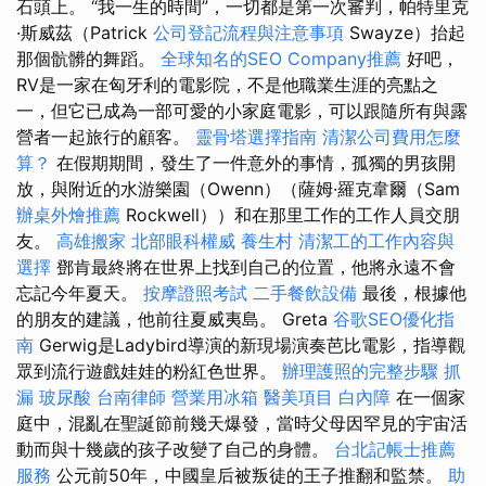
石頭上。 “我一生的時間”，一切都是第一次審判，帕特里克
·斯威茲（Patrick
公司登記流程與注意事項
Swayze）抬起
那個骯髒的舞蹈。
全球知名的SEO Company推薦
好吧，
RV是一家在匈牙利的電影院，不是他職業生涯的亮點之
一，但它已成為一部可愛的小家庭電影，可以跟隨所有與露
營者一起旅行的顧客。
靈骨塔選擇指南
清潔公司費用怎麼
算？
在假期期間，發生了一件意外的事情，孤獨的男孩開
放，與附近的水游樂園（Owenn）（薩姆·羅克韋爾（Sam
辦桌外燴推薦
Rockwell））和在那里工作的工作人員交朋
友。
高雄搬家
北部眼科權威
養生村
清潔工的工作內容與
選擇
鄧肯最終將在世界上找到自己的位置，他將永遠不會
忘記今年夏天。
按摩證照考試
二手餐飲設備
最後，根據他
的朋友的建議，他前往夏威夷島。 Greta
谷歌SEO優化指
南
Gerwig是Ladybird導演的新現場演奏芭比電影，指導觀
眾到流行遊戲娃娃的粉紅色世界。
辦理護照的完整步驟
抓
漏
玻尿酸
台南律師
營業用冰箱
醫美項目
白內障
在一個家
庭中，混亂在聖誕節前幾天爆發，當時父母因罕見的宇宙活
動而與十幾歲的孩子改變了自己的身體。
台北記帳士推薦
服務
公元前50年，中國皇后被叛徒的王子推翻和監禁。
助