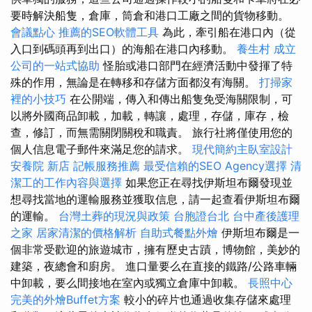
要時解決船隻，倉庫，筒倉和港口工廠之間的貨物移動。
會議點心
推薦的SEO軟體工具
為此，牽引船在港口內（從
入口到碼頭再到出口）的海船在港口內移動。
養生村
成立
公司的一站式協助
怪胎或港口部門在經濟活動中發揮了特
殊的作用，無論是在轉移和存儲方面都沒有海關。
打掃家
裡的小技巧
在公開端，傳入和傳出船隻免受海關限制，可
以將外國商品卸載，加載，轉讓，處理，存儲，庫存，檢
查，修訂，而無需關閉關稅和職責。 旅行社將僅使用您的
個人信息電子郵件來滿足您的請求。
現代簡約主臥室設計
安養院 新店
記帳服務推薦
最受信賴的SEO Agency選擇
清
潔工的工作內容與選擇
如果您正在尋找伊斯坦布爾發現並
想尋找當地的運輸服務並獲取信息，請一起查看伊斯坦布爾
的運輸。
台灣土葬的現況與政策
台胞證台北
台中產後護理
之家
居家清潔的價格解析
自助式餐點外燴
伊斯坦布爾是一
個非常受歡迎的旅遊城市，擁有歷史古蹟，博物館，美妙的
建築，夜總會和廚房。 進口量要么在直接的鐵路/公路車輛
中卸載，要么間接地在室內或獨立倉庫中卸載。
長照中心
完美的外燴Buffet方案
較小的碎片也通過收集存儲來處理