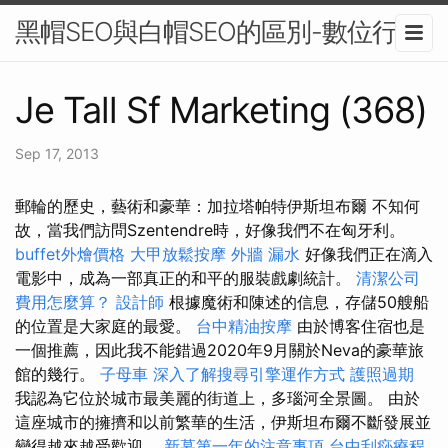
黑帽SEO與白帽SEO的區別-數位行銷
Je Tall Sf Marketing (368)
Sep 17, 2013
郵輪的歷史，藝術和豪華：加拉塔帕特伊斯坦布爾 不知何
故，當我們訪問Szentendre時，好像我們不在匈牙利。
buffet外燴價格
大甲放鬆按摩
外牆 漏水
好像我們正在滴入
電影中，成為一部真正的和平的服裝戲劇統計。
清潔公司
費用怎麼算？
設計師
根據魔術和陳述的信息，存儲50艘船
的位置是大家庭的最愛。
台中精油按摩
由於博客住宿也是
一個推薦，因此我不能錯過2020年9月關於Neva的豪華旅
館的幾行。
子母車
深入了解搜尋引擎運作方式
護照過期
我認為它位於城市最美麗的街道上，多瑙河全景圖。 由於
這座城市的擁擠和以前繁華的生活，伊斯坦布爾不斷發展並
變得越來越受歡迎。
新墓第一年的注意事項
台中刮痧療程