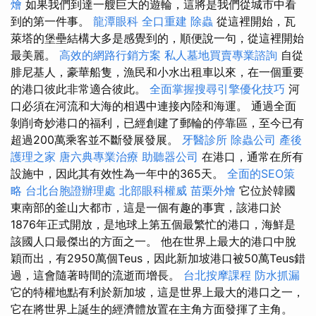
燴
如果我們到達一艘巨大的遊輪，這將是我們從城市中看
到的第一件事。
龍潭眼科
全口重建
除蟲
從這裡開始，瓦
萊塔的堡壘結構大多是感覺到的，順便說一句，從這裡開始
最美麗。
高效的網路行銷方案
私人墓地買賣專業諮詢
自從
腓尼基人，豪華船隻，漁民和小水出租車以來，在一個重要
的港口彼此非常適合彼此。
全面掌握搜尋引擎優化技巧
河
口必須在河流和大海的相遇中連接內陸和海運。 通過全面
剝削奇妙港口的福利，已經創建了郵輪的停靠區，至今已有
超過200萬乘客並不斷發展發展。
牙醫診所
除蟲公司
產後
護理之家
唐六典專業治療
助聽器公司
在港口，通常在所有
設施中，因此其有效性為一年中的365天。
全面的SEO策
略
台北台胞證辦理處
北部眼科權威
苗栗外燴
它位於韓國
東南部的釜山大都市，這是一個有趣的事實，該港口於
1876年正式開放，是地球上第五個最繁忙的港口，海鮮是
該國人口最傑出的方面之一。 他在世界上最大的港口中脫
穎而出，有2950萬個Teus，因此新加坡港口被50萬Teus錯
過，這會隨著時間的流逝而增長。
台北按摩課程
防水抓漏
它的特權地點有利於新加坡，這是世界上最大的港口之一，
它在將世界上誕生的經濟體放置在主角方面發揮了主角。