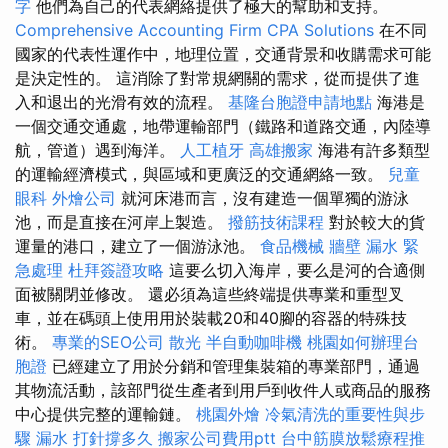
字
他們為自己的代表網絡提供了極大的幫助和支持。
Comprehensive Accounting Firm CPA Solutions
在不同
國家的代表性運作中，地理位置，交通背景和收購需求可能
是決定性的。 這消除了對常規網關的需求，從而提供了進
入和退出的光滑有效的流程。
基隆台胞證申請地點
海港是
一個交通交通處，地帶運輸部門（鐵路和道路交通，內陸導
航，管道）遇到海洋。
人工植牙
高雄搬家
海港有許多類型
的運輸經濟模式，與區域和更廣泛的交通網絡一致。
兒童
眼科
外燴公司
就河床港而言，沒有建造一個單獨的游泳
池，而是直接在河岸上製造。
撥筋技術課程
對於較大的貨
運量的港口，建立了一個游泳池。
食品機械
牆壁 漏水 緊
急處理
杜拜簽證攻略
這要么切入海岸，要么是河的合適側
面被關閉並修改。 還必須為這些終端提供專業和重型叉
車，並在碼頭上使用用於裝載20和40腳的容器的特殊技
術。
專業的SEO公司
散光
半自動咖啡機
桃園如何辦理台
胞證
已經建立了用於分銷和管理集裝箱的專業部門，通過
其物流活動，該部門從生產者到用戶到收件人或商品的服務
中心提供完整的運輸鏈。
桃園外燴
冷氣清洗的重要性與步
驟
漏水 打針撐多久
搬家公司費用ptt
台中筋膜放鬆療程推