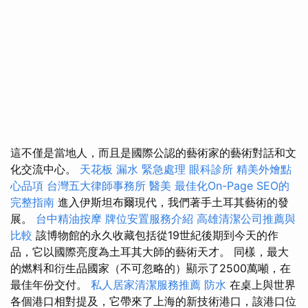
這不僅是當地人，而且是國際公認的藝術家的藝術對話和文
化交流中心。
天花板 漏水 緊急處理
眼科診所
精美外燴點
心品項
台灣五大律師事務所
醫美
最佳化On-Page SEO的
完整指南
進入伊斯坦布爾現代，我們著手土耳其藝術的發
展。
台中精油按摩
牌位安置服務介紹
高雄清潔公司推薦與
比較
該博物館的永久收藏包括從19世紀後期到今天的作
品，它以國際亮度為土耳其大師的藝術天才。 同樣，最大
的燃料和衍生品國家（不可忽略的）顯示了2500萬噸，在
最佳年份交付。
私人居家清潔服務推薦
防水
在桌上與世界
各個港口相對提及，它帶來了上海的新技術港口，該港口位