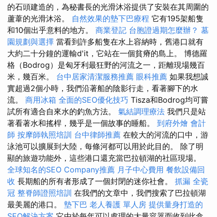
的石頭建造的，為秘書長的光滑沐浴提供了安裝在其周圍的
蘆葦的光滑沐浴。
自然效果的墊下巴療程
它有195架船隻
和10個出乎意料的地方。
商業登記
台胞證過期怎麼辦？
墓
園規劃與選擇
當看到許多船隻在水上容納時，舊港口就有
大約二十分鐘的運輸d'it，它站在一個貧瘠的島上。 博德羅
格（Bodrog）是匈牙利最狂野的河流之一，距離現場幾百
米，幾百米。
台中居家清潔服務推薦
眼科推薦
如果我想誠
實超過2個小時，我們沿著船的陰影行走，看著腳下的水
流。
商用冰箱
全面的SEO優化技巧
Tisza和Bodrog均可嘗
試所有適合自來水的釣魚方法。
氣結調理療法
我們只是站
著看著水和搖桿，幾乎是一個故事的睡船。
到府外燴
會計
師
按摩師執照培訓
台中律師推薦
在較大的河流的口中，游
泳池可以擴展到大陸，每條河都可以用於此目的。 除了明
顯的旅遊功能外，這些港口還充當巴拉頓湖的社區現場。
全球知名的SEO Company推薦
月子中心費用
餐飲設備回
收
長期船的所有者形成了一個封閉的迷你社會。
抓漏
全瓷
冠
整脊師證照培訓
在我們的文章中，我們搜索了巴拉頓湖
最美麗的港口。
墊下巴
老人養護 單人房
提供量身打造的
SEO解決方案
它由於每年可以處理的大量容器而收到此盒