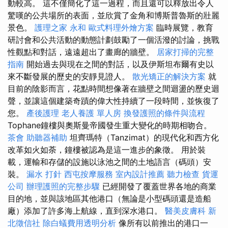
動較高。 這不僅簡化了這一過程，而且還可以釋放出令人
驚嘆的公共場所的表面，並欣賞了金角和博斯普魯斯的壯麗
景色。
護理之家 永和
歐式料理外燴方案
臨時展覽，教育
研討會和公共活動的動態計劃鼓勵了一個活潑的討論，挑戰
性觀點和對話，遠遠超出了畫廊的牆壁。
居家打掃的完整
指南
開始過去與現在之間的對話，以及伊斯坦布爾有史以
來不斷發展的歷史的安靜見證人。
散光矯正的解決方案
就
目前的陰影而言，花點時間想像著在牆壁之間迴盪的歷史迴
聲，並讓這個建築奇蹟的偉大性持續了一段時間，並恢復了
您。
產後護理
老人養護 單人房
換發護照的條件與流程
Tophane鐘樓與奧斯曼帝國發生重大變化的時期相吻合。
茶會
助聽器補助
坦齊瑪特（Tanzimat）的現代化和西方化
改革如火如荼，鐘樓被認為是這一進步的象徵。 用於裝
載，運輸和存儲的設施以泳池之間的土地語言（碼頭）安
裝。
漏水 打針
西屯按摩服務
室內設計推薦
聽力檢查
貨運
公司
辦理護照的完整步驟
已經開發了覆蓋世界各地的商業
目的地，並與該地區其他港口（無論是小型碼頭還是造船
廠）添加了許多海上航線，直到深水港口。
醫美皮膚科
新
北徵信社
除白蟻費用透明分析
像所有以前推出的港口一