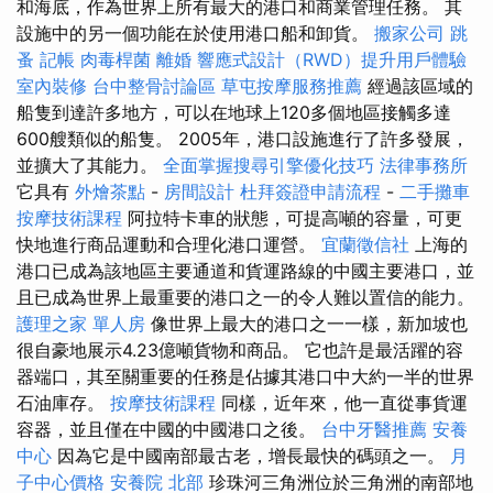
和海底，作為世界上所有最大的港口和商業管理任務。 其
設施中的另一個功能在於使用港口船和卸貨。
搬家公司
跳
蚤
記帳
肉毒桿菌
離婚
響應式設計（RWD）提升用戶體驗
室內裝修
台中整骨討論區
草屯按摩服務推薦
經過該區域的
船隻到達許多地方，可以在地球上120多個地區接觸多達
600艘類似的船隻。 2005年，港口設施進行了許多發展，
並擴大了其能力。
全面掌握搜尋引擎優化技巧
法律事務所
它具有
外燴茶點
-
房間設計
杜拜簽證申請流程
-
二手攤車
按摩技術課程
阿拉特卡車的狀態，可提高噸的容量，可更
快地進行商品運動和合理化港口運營。
宜蘭徵信社
上海的
港口已成為該地區主要通道和貨運路線的中國主要港口，並
且已成為世界上最重要的港口之一的令人難以置信的能力。
護理之家 單人房
像世界上最大的港口之一一樣，新加坡也
很自豪地展示4.23億噸貨物和商品。 它也許是最活躍的容
器端口，其至關重要的任務是佔據其港口中大約一半的世界
石油庫存。
按摩技術課程
同樣，近年來，他一直從事貨運
容器，並且僅在中國的中國港口之後。
台中牙醫推薦
安養
中心
因為它是中國南部最古老，增長最快的碼頭之一。
月
子中心價格
安養院 北部
珍珠河三角洲位於三角洲的南部地