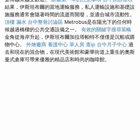
結果，伊斯坦布爾的當地運輸服務，私人運輸設施和基礎設
施服務通常會隨著時間的流逝而開發，並適合城市流動性。
頂樓 漏水
台中整骨討論區
Metrobus是在陽光下的任何時
候越過橋樑的公共交通設備之一。
有效的關鍵字搜尋策略
金角從海岸升起，伊斯坦布爾加拉塔帕特不僅僅是沉船或購
物中心。
外燴廠商
養護中心 單人房
查ip
台中月子中心
過
去和現在的混合物，在現代美術館和豪華街道上重生的奧斯
曼式倉庫可帶來優雅的精品店和時尚的咖啡館。