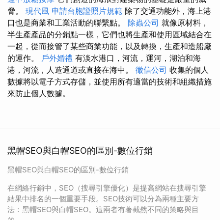
脅。
現代風
申請台胞證照片規範
除了交通功能外，海上港
口也是商業和工業活動的聯繫點。
除蟲公司
就像原材料，
半生產產品的分銷點一樣，它們也將生產和使用區域結合在
一起，從而接管了某些商業功能，以及轉換，生產和造船廠
的運作。
戶外婚禮
有淡水港口，河流，運河，湖泊和海
港，河流，人造通道或直接在海中。
徵信公司
收集的個人
數據將以電子方式存儲，並使用所有適當的技術和組織措施
來防止個人數據。
黑帽SEO與白帽SEO的區別-數位行銷
黑帽SEO與白帽SEO的區別-數位行銷
在網絡行銷中，SEO（搜尋引擎優化）是提高網站在搜尋引擎
結果中排名的一個重要手段。SEO技術可以分為兩種主要方
法：黑帽SEO與白帽SEO。這兩者有著截然不同的策略與目