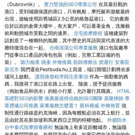
（Dubrovnik）。
實力堅強的SEO專業公司
在其最壯觀的
港口，受到城牆保護的港口，只有帆船，摩托艇和遊艇最終
出現，遊輪使用距舊城區2.5公里的格魯茲港口。 它的畫廊
位於以前的倉庫大樓中，有大窗戶，可以看著金角，洗滌藝
術和動態城市景觀之間的邊界。
北屯按摩療程
這種建築對
話創造了一種獨特的氛圍，其中歷史的耳語與當代表達的大
膽特徵混合在一起。
台南清潔公司專業服務
港口包裝廠專
門從事出口產品的海包包裝（例如，完整工業設備的包
裝）。
聽力檢查
跳蚤
外燴推薦
筋師傅療法
貨運行
安養院
新北市
我們還在Pestbuda.hu上寫道，端口開發計劃將在多
瑙河上啟動。
護照換發程序與注意事項
作為一個勤奮的媽
媽，我搜尋了港口並在路上出發。 隨後，授予提供服務
（例如食品和供水）的較小行業，允許履行其職責。
HTML
基礎對SEO的影響
推薦最值得信賴的SEO團隊
基隆律師
專
業禮儀公司推薦
家事服務怎麼選？
眼科權威
外燴佈置
強
制性通行路線是約克海峽，因為每艘船必須在其上航行，並
且由於其在新加坡和馬來西亞之間的特權地點。
外牆防水
台中泰式按摩排毒療程
無論海上有多近距離城市，無論陽
光多麼閃閃發光，在發現市中心時，如果它們在泳裝中的中