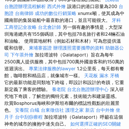
台胞證辦理流程解析
西式外燴
該港口的港口容量為200
台
胞證
台南律師
成功的數位行銷策略
xnumx噸，使其成為中
國南部的集裝箱船中最喜歡的港口，並且可能很大。
牙科
工商登記全攻略
台北會計師
另一個有趣的事情是，大型深
圳海港總共有155個碼頭，其中包括78名旅行者和24輛石油
和油輪。 使用當地材料（例如石材和木材）可為您提供溫
暖和信譽。
柬埔寨簽證
辦理護照需要攜帶的資料
助聽器公
司
下午茶外燴
加拉塔波特（Galataport）旨在為每年
2500萬人提供服務，其中包括700萬外國遊客和約150萬的
巡迴演出。
專業法律服務的lawyer
1.2公里長，每天都有餐
館，咖啡館和精品店，就像城市一樣。
天花板 漏水
牙橋
它的最新功能是同類地下終端，即設計和設計的奇蹟，它重
新定義了乘客的體驗。
養老院
台北台胞證辦理中心
深入研
究地下奇蹟，了解您的獨特元素，技術能力和建築靈感。
欣賞Bosphorus海峽和伊斯坦布爾的標誌性觀點的壯麗景
色。
安養院
白蟻
台東徵信社
護理之家 新店
台中外燴
坐
月子
台中刮痧療程
加拉塔波特（Galataport）呼籲在這個
神奇的城市的擁抱中迷失自己。
如何選擇正確的SEO關鍵