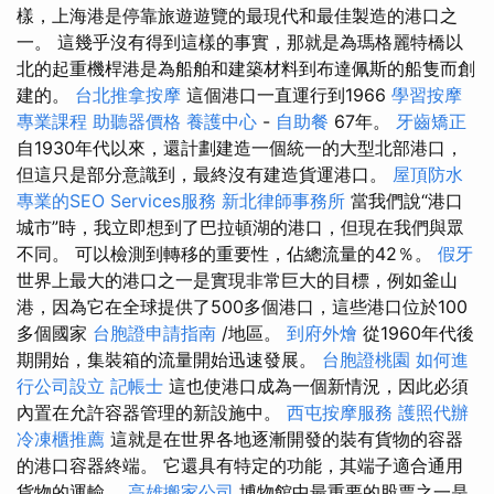
樣，上海港是停靠旅遊遊覽的最現代和最佳製造的港口之
一。 這幾乎沒有得到這樣的事實，那就是為瑪格麗特橋以
北的起重機桿港是為船舶和建築材料到布達佩斯的船隻而創
建的。
台北推拿按摩
這個港口一直運行到1966
學習按摩
專業課程
助聽器價格
養護中心
-
自助餐
67年。
牙齒矯正
自1930年代以來，還計劃建造一個統一的大型北部港口，
但這只是部分意識到，最終沒有建造貨運港口。
屋頂防水
專業的SEO Services服務
新北律師事務所
當我們說“港口
城市”時，我立即想到了巴拉頓湖的港口，但現在我們與眾
不同。 可以檢測到轉移的重要性，佔總流量的42％。
假牙
世界上最大的港口之一是實現非常巨大的目標，例如釜山
港，因為它在全球提供了500多個港口，這些港口位於100
多個國家
台胞證申請指南
/地區。
到府外燴
從1960年代後
期開始，集裝箱的流量開始迅速發展。
台胞證桃園
如何進
行公司設立
記帳士
這也使港口成為一個新情況，因此必須
內置在允許容器管理的新設施中。
西屯按摩服務
護照代辦
冷凍櫃推薦
這就是在世界各地逐漸開發的裝有貨物的容器
的港口容器終端。 它還具有特定的功能，其端子適合通用
貨物的運輸。
高雄搬家公司
博物館中最重要的股票之一是