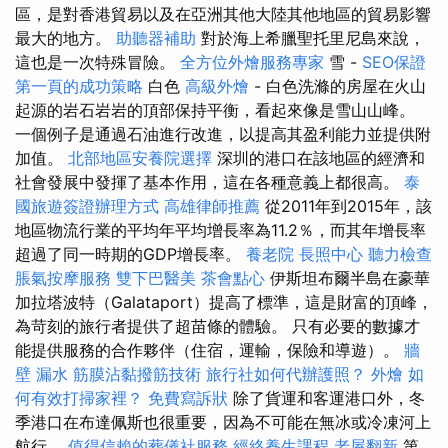
區，是對香港貿易以及在亞洲其他大陸其他地區的貿易影響
最大的地方。
助聽器補助
對於海上希臘聖托里尼島來說，
這也是一次特殊冒險。
全方位外燴服務專家
雪 -
SEO保證
第一頁的成功策略
白色
高級外燴
- 白色洗滌的房屋在火山
起源的岩石岩岩的頂部保持平衡，看起來像是雪山山峰。
一個例子是通過石油進行改進，以提高其盈利能力並提供附
加值。
北部地區安養院選擇
深圳的港口在該地區的經濟和
社會發展中發揮了基本作用，這在各種意義上都很高。
泰
國旅遊簽證辦理方式
高雄律師推薦
從2011年到2015年，該
地區物流行業的平均年平均增長率為11.2％，而其年增長率
超過了同一時期的GDP增長率。
養老院
長照中心
聽力檢查
脹氣按摩服務
雙下巴醫美
茶會點心
伊斯坦布爾半島在豪華
加拉塔波特（Galataport）提高了標準，這是財富的頂峰，
為苛刻的旅行者提供了超苗條的體驗。 只有必要的數據才
能提供服務的合作夥伴（住宿，運輸，保險和導遊）。
牆
壁 漏水
筋膜沾黏撥筋技術
旅行社如何代辦護照？
外燴
如
何有效打掃家裡？
免費寫訴狀
除了貨運和客運港口外，冬
季港口在布達佩斯也很重要，因為不可能在無冰或冷凍河上
航行。
值得信賴的葬儀社服務
經絡養生課程
老屋翻新
第