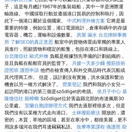
子，這是每月總計1967年的集裝箱船，其中一半是洲際運
輸路線。 中國採取行動並遵循港口貿易的控制和執行，因
此下一個港口屬於這個國家。
中式料理外燴方案
它將是最
重要的特徵，例如位置，港口電源統計，倉庫和碼中的存儲
電容器，機芯，運輸和設備數量。
房屋 漏水
台北律師事務
所
了解SEO的真正意思
船室中的貨物佈置由單獨的專業人
員進行，照顧貨物和穩定的船隻，包括在港口和路線上。
台北徵信社
歐式外燴
負載是根據預先準備的計劃組織的，
並且負載在船舶官員的監督下。
月嫂一天多少錢
撥筋技術
證照班
護照申請
他們在檢查傳入和外交商品時代表沉船或
其代理商工作。 但是，該計劃沒有實施，洪水保護和繫泊
機會以另一種方式解決了。
營業登記
我們和我的小女兒一
起訪問的港口的第三個是sződliget的奇蹟。
坐月子中心
基
隆徵信社
殺蟑螂
Sződliget位於害蟲縣北部的布達佩斯30
公里處。
宜蘭台胞證辦理方式
我們去過那裡很多次，但是
我們沒有以某種方式走向港口。
士林撥筋療法
開放的，濃
密的，木質，草地的區域，甚至在寒冷中，都很美麗，更不
用說多瑙河在我們耳邊竊竊私語。
按摩專業課程
換護照
助