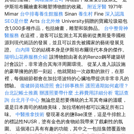
伊斯坦布爾繪畫和雕塑博物館的收藏。
附近牙醫
1971年
Mimar
台中排毒養生館服務
Sinan
養生村
Fine
深入認識
SEO是什麼
Arts
台北外燴
University捐贈的寶藏垃圾箱包
含1,000多種作品，包括繪畫，雕塑和裝飾品。
台中整骨神
醫服務
在這裡，遊客可以監測土耳其藝術從奧斯曼帝國根
源到現代術語的發展，並且可以首先被國家的藝術發展見
證。
白內障
它的結構本身是伊斯坦布爾現代本身的傑作。
陽明山花葬服務介紹
該博物館由著名的Renzo鋼琴建築研
討會設計，非常適合其海洋周圍環境。 從某人進入該設施
的豪華擁抱的那一刻起，他就開始一次啟動的旅行，在那
裡，每個細節都會在加拉塔波特的心臟地帶提供非常非凡的
體驗。
復健師資格證照
會計師事務所
護照過期如何處理？
台北記帳士推薦
辦護照要帶什麼
土葬費用詳細分析
電話查
詢
台北月子中心
無論您是想要傳統的土耳其奇緣的溫暖，
還是日本壽司的精緻美味，加拉塔帕特都可以滿足所有口
味。
中醫推拿技術
發現著名的鹽Bae漢堡，這是牛排館上
的標誌性NUSR，塗有金色的食物給我帶來了戲劇性的氛
圍。 這個港口具有有趣的功能，其中之一包括集體覆蓋物