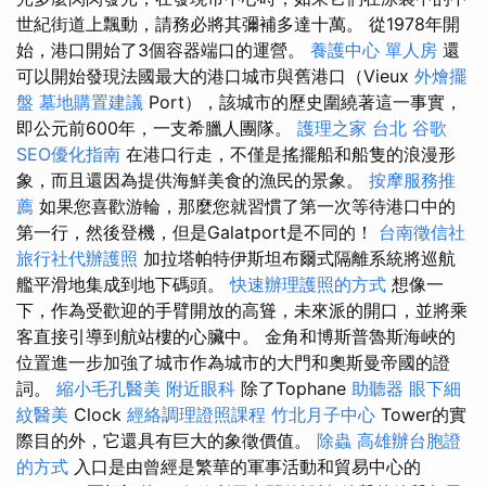
世紀街道上飄動，請務必將其彌補多達十萬。 從1978年開
始，港口開始了3個容器端口的運營。
養護中心 單人房
還
可以開始發現法國最大的港口城市與舊港口（Vieux
外燴擺
盤
墓地購置建議
Port），該城市的歷史圍繞著這一事實，
即公元前600年，一支希臘人團隊。
護理之家 台北
谷歌
SEO優化指南
在港口行走，不僅是搖擺船和船隻的浪漫形
象，而且還因為提供海鮮美食的漁民的景象。
按摩服務推
薦
如果您喜歡游輪，那麼您就習慣了第一次等待港口中的
第一行，然後登機，但是Galatport是不同的！
台南徵信社
旅行社代辦護照
加拉塔帕特伊斯坦布爾式隔離系統將巡航
艦平滑地集成到地下碼頭。
快速辦理護照的方式
想像一
下，作為受歡迎的手臂開放的高聳，未來派的開口，並將乘
客直接引導到航站樓的心臟中。 金角和博斯普魯斯海峽的
位置進一步加強了城市作為城市的大門和奧斯曼帝國的證
詞。
縮小毛孔醫美
附近眼科
除了Tophane
助聽器
眼下細
紋醫美
Clock
經絡調理證照課程
竹北月子中心
Tower的實
際目的外，它還具有巨大的象徵價值。
除蟲
高雄辦台胞證
的方式
入口是由曾經是繁華的軍事活動和貿易中心的