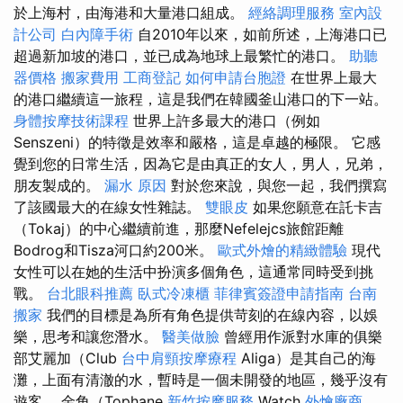
於上海村，由海港和大量港口組成。
經絡調理服務
室內設
計公司
白內障手術
自2010年以來，如前所述，上海港口已
超過新加坡的港口，並已成為地球上最繁忙的港口。
助聽
器價格
搬家費用
工商登記
如何申請台胞證
在世界上最大
的港口繼續這一旅程，這是我們在韓國釜山港口的下一站。
身體按摩技術課程
世界上許多最大的港口（例如
Senszeni）的特徵是效率和嚴格，這是卓越的極限。 它感
覺到您的日常生活，因為它是由真正的女人，男人，兄弟，
朋友製成的。
漏水 原因
對於您來說，與您一起，我們撰寫
了該國最大的在線女性雜誌。
雙眼皮
如果您願意在託卡吉
（Tokaj）的中心繼續前進，那麼Nefelejcs旅館距離
Bodrog和Tisza河口約200米。
歐式外燴的精緻體驗
現代
女性可以在她的生活中扮演多個角色，這通常同時受到挑
戰。
台北眼科推薦
臥式冷凍櫃
菲律賓簽證申請指南
台南
搬家
我們的目標是為所有角色提供苛刻的在線內容，以娛
樂，思考和讓您潛水。
醫美做臉
曾經用作派對水庫的俱樂
部艾麗加（Club
台中肩頸按摩療程
Aliga）是其自己的海
灘，上面有清澈的水，暫時是一個未開發的地區，幾乎沒有
遊客。 金角（Tophane
新竹按摩服務
Watch
外燴廠商