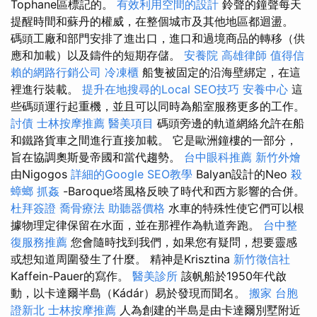
Tophane區標記的。
有效利用空間的設計
鈴聲的鐘聲每天
提醒時間和蘇丹的權威，在整個城市及其他地區都迴盪。
碼頭工廠和部門安排了進出口，進口和過境商品的轉移（供
應和加載）以及鑄件的短期存儲。
安養院
高雄律師
值得信
賴的網路行銷公司
冷凍櫃
船隻被固定的沿海壁綁定，在這
裡進行裝載。
提升在地搜尋的Local SEO技巧
安養中心
這
些碼頭運行起重機，並且可以同時為船室服務更多的工作。
討債
士林按摩推薦
醫美項目
碼頭旁邊的軌道網絡允許在船
和鐵路貨車之間進行直接加載。 它是歐洲鐘樓的一部分，
旨在協調奧斯曼帝國和當代趨勢。
台中眼科推薦
新竹外燴
由Nigogos
詳細的Google SEO教學
Balyan設計的Neo
殺
蟑螂
抓姦
-Baroque塔風格反映了時代和西方影響的合併。
杜拜簽證
喬骨療法
助聽器價格
水車的特殊性使它們可以根
據物理定律保留在水面，並在那裡作為軌道奔跑。
台中整
復服務推薦
您會隨時找到我們，如果您有疑問，想要靈感
或想知道周圍發生了什麼。 精神是Krisztina
新竹徵信社
Kaffein-Pauer的寫作。
醫美診所
該帆船於1950年代啟
動，以卡達爾半島（Kádár）易於發現而聞名。
搬家
台胞
證新北
士林按摩推薦
人為創建的半島是由卡達爾別墅附近