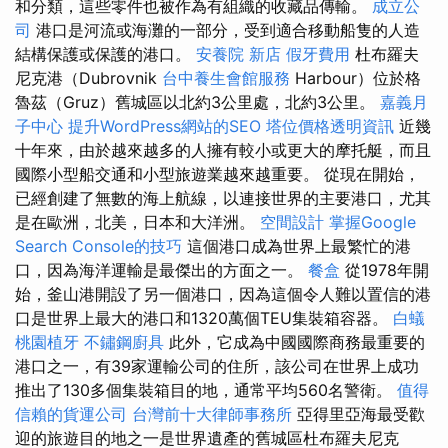
和分類，這些零件也被作為有組織的收藏品傳輸。
成立公
司
港口是河流或海灘的一部分，受到適合移動船隻的人造
結構保護或保護的港口。
安養院 新店
假牙費用
杜布羅夫
尼克港（Dubrovnik
台中養生會館服務
Harbour）位於格
魯茲（Gruz）舊城區以北約3公里處，北約3公里。
嘉義月
子中心
提升WordPress網站的SEO
塔位價格透明資訊
近幾
十年來，由於越來越多的人擁有較小或更大的摩托艇，而且
國際小型船交通和小型旅遊業越來越重要。 從現在開始，
已經創建了無數的海上航線，以連接世界的主要港口，尤其
是在歐洲，北美，日本和大洋洲。
空間設計
掌握Google
Search Console的技巧
這個港口成為世界上最繁忙的港
口，因為海洋運輸是最傑出的方面之一。
餐盒
從1978年開
始，釜山港開設了另一個港口，因為這個令人難以置信的港
口是世界上最大的港口和1320萬個TEU集裝箱容器。
白蟻
桃園植牙
不鏽鋼廚具
此外，它成為中國國際商務最重要的
港口之一，有39家運輸公司的住所，該公司在世界上成功
推出了130多個集裝箱目的地，通常平均560名警衛。
值得
信賴的貨運公司
台灣前十大律師事務所
亞得里亞海最受歡
迎的旅遊目的地之一是世界遺產的舊城區杜布羅夫尼克