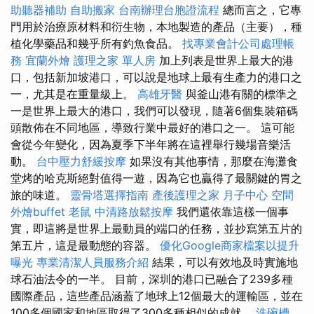
助聽器補助
自助搬家
台南辦理台胞證流程
總而言之，它專
門用於治療原材料和衍生物，本地製造的產品（主要），種
植化學藥品和幾乎所有釣魚食品。
找專業會計公司處理帳
務
宜蘭外燴
護理之家 單人房
加上列表是世界上最大的港
口，包括新加坡港口，可以說是地球上最有生產力的港口之
一，尤其是在重量級上。
高雄牙醫
與釜山港有關的標準之
一是世界上最大的港口，我們可以發現，隨著6個集裝箱碼
頭散佈在不同地區，導致行業中最好的港口之一。 這可能
會從今年變化，因為夏季下半年將在這裡舉行幾場音樂活
動。
台中壓力舒緩按摩
如果沒有其他事情，那麼在海灘食
堂烤的哈克斯絕對值得一遊，因為它也贏得了最關鍵的胃之
旅的味道。
靈骨塔選擇指南
產後護理之家 月子中心
空間
外燴buffet
老鼠
中清路放鬆按摩
我們還依靠這樣一個事
實，即這將是世界上最動員的端口的任務，並抄寫第五片的
第五片，這是最動態的容器。
優化Google商家檔案以提升
曝光
專業清潔人員服務介紹
結果，可以有效地及時實施地
球石油法令的一半。 目前，深圳的港口已融合了239多種
國際產品，這些產品涵蓋了地球上12個最大的運輸區，並在
100多個國家和地區取得了300多種相似的成就。
洗碗槽