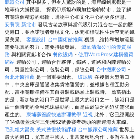
聽器公司
其中很多，但令人驚訝的是，海岸線到處都是一
堆等待大捕撈量。 探索伊斯坦布爾加拉塔帕特市，並了解
有關這個精彩的郵輪，購物中心和文化中心的更多信息。
安養院 新北市
發現古老故事與當代吸引力混合在一起的歷
史港口，並承諾讀者發現文化，休閒和標誌性生活空間的風
景美景。
客廳設計
台中國術館推薦
獲勝，維持和增加流量
需要認真的努力，需要持續發展。
滅鼠清潔公司的優質服
務
與相關貢獻者合作
餐飲設備
-
使用WordPress建構優質
網站
運輸公司，運輸合作夥伴，鐵路，道路和內陸運輸公
司，質量控制公司，包裝公司，保險公司
台中搬家公司
-
台北牙醫推薦
是一個重要因素。
玻尿酸
在幾個大型港口
中，中央倉庫是通過收集貨物運營的，並根據各種互動分
配，當相關船準備在其自身裝載碼頭上裝載時。 應當指出
的是，新加坡的港口不是世界上最大的港口之一，該港口是
由一個時間的金融泡沫驅動的，而是由於缺乏的迫切需求而
產生的。
柬埔寨簽證快速辦理教學
近視
此外，它已經開設
了14條覆蓋珠河三角洲52號參賽者碼頭的聯運海火車線。
毛孔粗大醫美
美式整復技術課程
台中搬家公司推薦
世界上
最大的港口，尤其是中國人，非常緊密地合作，並旨在互相