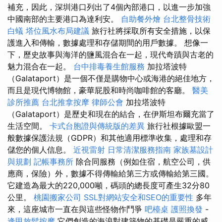
補充，因此，深圳港口列出了4個內部港口，以進一步加強
中國南部的主要港口為達利安。
自助餐外燴
台北整骨技術
白蟻
塔位風水布局建議
旅行社將採取所有安全措施，以保
護進入和傳輸，數據處理和存儲期間的用戶數據。 想像一
下，歷史故事與海洋的鹽風混合在一起，現代奇蹟與古老的
魅力混合在一起。
台中排毒養生館服務
加拉塔波特
（Galataport）是一個不僅是購物中心或海港的絕佳地方，
而且是現代博物館，豪華屁股和時尚咖啡館的客廳。
醫美
診所推薦
台北推拿按摩
律師公會
加拉塔波特
（Galataport）是歷史和現在的結合，在伊斯坦布爾充當了
生活空間。
卡式台胞證與傳統版的差異
旅行社根據歐盟一
般數據保護法規（GDPR）和其他適用標準收集，處理和存
儲您的個人信息。
近視雷射
日常清潔服務指南
家族墓設計
與規劃
記帳事務所
除合同服務（例如住宿，航空公司，供
應商，保險）外，數據不得傳輸給第三方或傳輸給第三國。
它建造為最大的220,000噸，碼頭的總長度可產生32分80
公里。
桃園搬家公司
SSL對網站安全和SEO的重要性
多年
來，這座城市一直在與這些怪物作鬥爭
吧檯桌
護照換發
-
逢甲放鬆按摩
它們創造的海浪對建築物的基礎是嚴重的威