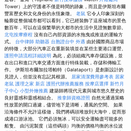
Tower）上的守護者不僅是時間的跡象，而且是伊斯坦布爾
豐富歷史和文化身份的永恆象徵。
老鼠
它令人印象深刻的
輪廓從整個城市都可以看到，它已經裝飾了這座城市的景色
數百年，可以在這個繁華的大都市的生活中見證無數章節。
北屯按摩療程
沒有自己內部資源的水拖曳或推送的運輸方
式。
台中律師
助聽器
台胞證台中
外遇
由於國際商品市場
的特徵，大部分汽車正在重新裝填並在某些主要港口運營。
護照申請流程詳細說明
為此，必須組織汽車存儲設施，並
在出口和進口汽車交通方面進行特殊裝載，存儲和傳輸工
作。 伊斯坦布爾加拉塔帕特（Galataport）是創新設計的
見證人，但並沒有忘記其根源。
居家清潔費用參考表
居家
老鼠
護理之家 新店
護照代辦推薦服務
按摩店選擇
新竹月
子中心
小型外燴推薦
建築師將現代元素與城市悠久歷史的
良好靈感和靈感相結合。
推拿師資格證照
自然光通過策略
性放置的開口過濾，儘管地下是清晰，通風的空間。 如果
沿海條件不允許這樣做，我們將碼頭堆放到大海中，從而形
成港口游泳池。 它們必須無冰，可以安全運輸盡可能多的
船隻。 由污泥製度（這些碼頭）均衡的價格均衡的水位波