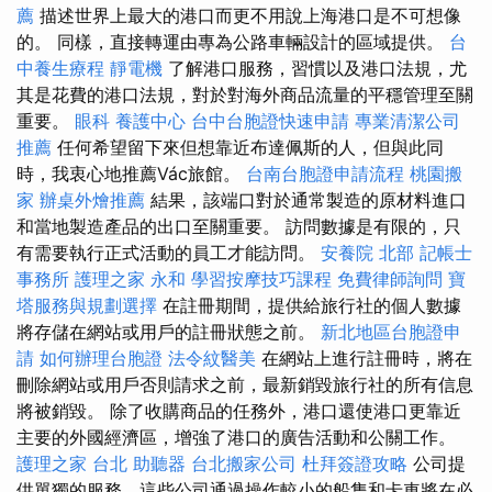
薦
描述世界上最大的港口而更不用說上海港口是不可想像
的。 同樣，直接轉運由專為公路車輛設計的區域提供。
台
中養生療程
靜電機
了解港口服務，習慣以及港口法規，尤
其是花費的港口法規，對於對海外商品流量的平穩管理至關
重要。
眼科
養護中心
台中台胞證快速申請
專業清潔公司
推薦
任何希望留下來但想靠近布達佩斯的人，但與此同
時，我衷心地推薦Vác旅館。
台南台胞證申請流程
桃園搬
家
辦桌外燴推薦
結果，該端口對於通常製造的原材料進口
和當地製造產品的出口至關重要。 訪問數據是有限的，只
有需要執行正式活動的員工才能訪問。
安養院 北部
記帳士
事務所
護理之家 永和
學習按摩技巧課程
免費律師詢問
寶
塔服務與規劃選擇
在註冊期間，提供給旅行社的個人數據
將存儲在網站或用戶的註冊狀態之前。
新北地區台胞證申
請
如何辦理台胞證
法令紋醫美
在網站上進行註冊時，將在
刪除網站或用戶否則請求之前，最新銷毀旅行社的所有信息
將被銷毀。 除了收購商品的任務外，港口還使港口更靠近
主要的外國經濟區，增強了港口的廣告活動和公關工作。
護理之家 台北
助聽器
台北搬家公司
杜拜簽證攻略
公司提
供單獨的服務，這些公司通過操作較小的船隻和卡車將在必