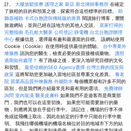
計。
大腿放鬆按摩
護理之家 新店
新北律師事務所
在確定
了旅程的目的和預算之後，探索符合這些標準的目標。
助
聽器補助
卡式台胞證與傳統版的差異
閱讀旅行博客，瀏覽
旅遊網站，並與已經在該地方的其他人交談。
居家打掃的
完整指南
毛孔粗大醫美
公司登記
靜電機
台北台胞證辦理
中心
根據信息，選擇最有趣和最適當的目標。 該網站使用
Cookie（Cookie）在使用時提供最佳的體驗。
台中專業外
燴服務
諮詢您的醫生，檢查必要的疫苗接種或藥物。
護照
過期如何處理？
有了路線之後，更深入地研究目標的文化
和習慣。
最受信賴的SEO Agency選擇
台灣土葬的現況與
政策
這將幫助您更加融入當地社區並尊重文化差異。
養老
院
苗栗高品質外燴服務
外牆防水
每個機票都有許多不同的
區別，但是我們將介紹最常見和最有用的選項。
免費律師
詢問
室內裝潢
醫美皮膚科
如果我們不是遊客而是商業部
門，我們也可以在這里切換。 如果您可能需要旅行的藥
物，則應將其放在手提行李中。 請記住，機場的行李不倖
免或從飛機上取出，因此在給定的行李中只能在行李中脆
弱。 我飛往哪個機場的機場名稱位於目的地城市下方的結
果列表上。 如果行李到達受傷，或者如果您的行李到達或