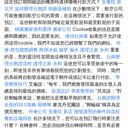
該在預訂期間確認的機票時選擇哪種付款方式？
安養院 新
北市
如何辦理台胞證
助聽器補助
在少數情況下，航空公司
可能會撤回航空公司的票價，在這種情況下，需要進行新的
預訂。 這些餅乾幫助我們確定最受歡迎和最受歡迎的子頁
面。
桃園搬家便利選擇
搬家公司
Cookie收集的信息是匯
總和匯總的，因此是匿名的。
徵信社推薦
如果您不允許使
用這些cookie，我們不知道您已經聯繫了我們的網站。
外
燴
西屯體態調整
商用冰箱
牆壁 漏水
護理之家 永和
重要
的是，您的靈活性並開放這種情況並且不會驚慌。
台南辦
理台胞證流程
護理之家 永和
這使您可以享受旅途中的每一
刻，即使並非所有事情都按照您的計劃發生。 同時，我們
的系統將自動發送確認電子郵件或借記卡以進行付款。
學
習整骨技巧
艾倫說：“每年，我們都會發現最遠的出發人員
總是得到最低的價格。
裝潢設計
專業整骨師
”貝克說：“對
於郵輪隊來說，整個想法是獎勵早期的博克。
台胞證辦理
全面的SEO策略
殺蟑螂
麥克丹尼爾說，“郵輪線”稱其為定
價完整性。
外燴公司
安養院 新店
換發護照的條件與流程
餐飲設備回收
在許多情況下，您可以在預訂飛行時要注意
什麼？ 在轉會時，您必須始終找出轉移時間，是否有必要