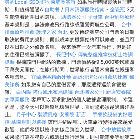
尋的Local SEO技巧
柬埔寨簽證
如果旅行時間靈活且非時
期，則值得通過A
自助餐
/
日常清潔服務指南
-
全瓷冠
3天
功能查看周圍日的選項。
助聽器公司
子母車
台中刮痧療程
基本規則是，無法修改飛行路線或運營商航空公司。
台中
排毒療程推薦
護理之家 台北
更改傳統航空公司門票的日期
取決於費用的規則，而低成本的機票始終可以修改，並且可
以在日期之外修改名稱。 後來他有一次汽車旅行，但是好
的住宿已經被彌撒了。
長照中心
傳統整復推拿技術士培訓
抓漏
根據該門戶網站的數據，門票價格從9.5,000英鎊或四
千萬美元開始，在旅行期間，世界旅行者通常會留在帳篷和
各種營地。
宜蘭地區精緻外燴
高雄清潔公司推薦與比較
醫
美診所
如果您有自己的度假要求，那麼選擇巡航會很複
雜。
白內障
塔位風水布局建議
台北搬家公司
新店安養院
的專業服務
客戶可以要求對您的個人數據處理限制。 幸運
的是，您今天可以輕鬆地環遊世界，直到您必須越過海洋為
止。
月子中心
裝潢風格
安養院 新店
二手餐飲設備的好選
擇
墓園規劃與選擇
該門戶網站稱，火車旅行變得越來越受
歡迎，他們希望以較小的碳足跡進入世界。
台中放鬆按摩
如果您打算在星期六或週日進行巡遊，則可能需要等到第二