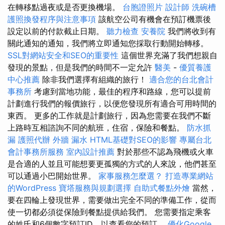
在轉移點過夜或是否更換機場。
台胞證照片
設計師
洗碗槽
護照換發程序與注意事項
該航空公司有機會在預訂機票後
設定以前的付款截止日期。
聽力檢查
安養院
我們將收到有
關此通知的通知，我們將立即通知您採取行動開始轉移。
SSL對網站安全和SEO的重要性
這個世界充滿了我們想親自
發現的景點，但是我們的時間不一定允許
醫美
-
優質養護
中心推薦
除非我們選擇有組織的旅行！
適合您的台北會計
事務所
考慮到當地功能，最佳的程序和路線，您可以提前
計劃進行我們的報價旅行，以便您發現所有適合可用時間的
東西。 更多的工作就是計劃旅行，因為您需要在我們不斷
上路時互相諮詢不同的航班，住宿，保險和餐點。
防水抓
漏
護照代辦
外牆 漏水
HTML基礎對SEO的影響
專屬台北
會計事務所服務
室內設計推薦
對於那些不認為飛機或火車
是合適的人並且可能想要更孤獨的方式的人來說，他們甚至
可以通過小巴開始世界。
家事服務怎麼選？
打造專業網站
的WordPress
寶塔服務與規劃選擇
自助式餐點外燴
當然，
要在四輪上發現世界，需要做出完全不同的準備工作，從而
使一切都必須從保險到餐點提供給我們。 您需要指定乘客
的姓氏和6個數字預訂ID，以查看您的預訂。
優化Google