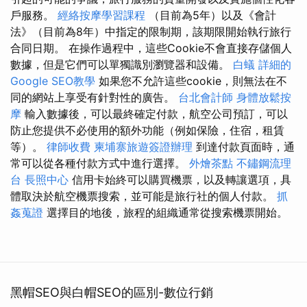
戶服務。
經絡按摩學習課程
（目前為5年）以及《會計
法》（目前為8年）中指定的限制期，該期限開始執行旅行
合同日期。 在操作過程中，這些Cookie不會直接存儲個人
數據，但是它們可以單獨識別瀏覽器和設備。
白蟻
詳細的
Google SEO教學
如果您不允許這些cookie，則無法在不
同的網站上享受有針對性的廣告。
台北會計師
身體放鬆按
摩
輸入數據後，可以最終確定付款，航空公司預訂，可以
防止您提供不必使用的額外功能（例如保險，住宿，租賃
等）。
律師收費
柬埔寨旅遊簽證辦理
到達付款頁面時，通
常可以從各種付款方式中進行選擇。
外燴茶點
不鏽鋼流理
台
長照中心
信用卡始終可以購買機票，以及轉讓選項，具
體取決於航空機票搜索，並可能是旅行社的個人付款。
抓
姦蒐證
選擇目的地後，旅程的組織通常從搜索機票開始。
黑帽SEO與白帽SEO的區別-數位行銷