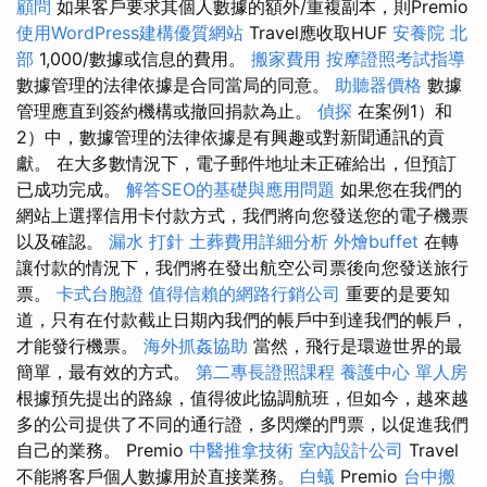
顧問
如果客戶要求其個人數據的額外/重複副本，則Premio
使用WordPress建構優質網站
Travel應收取HUF
安養院 北
部
1,000/數據或信息的費用。
搬家費用
按摩證照考試指導
數據管理的法律依據是合同當局的同意。
助聽器價格
數據
管理應直到簽約機構或撤回捐款為止。
偵探
在案例1）和
2）中，數據管理的法律依據是有興趣或對新聞通訊的貢
獻。 在大多數情況下，電子郵件地址未正確給出，但預訂
已成功完成。
解答SEO的基礎與應用問題
如果您在我們的
網站上選擇信用卡付款方式，我們將向您發送您的電子機票
以及確認。
漏水 打針
土葬費用詳細分析
外燴buffet
在轉
讓付款的情況下，我們將在發出航空公司票後向您發送旅行
票。
卡式台胞證
值得信賴的網路行銷公司
重要的是要知
道，只有在付款截止日期內我們的帳戶中到達我們的帳戶，
才能發行機票。
海外抓姦協助
當然，飛行是環遊世界的最
簡單，最有效的方式。
第二專長證照課程
養護中心 單人房
根據預先提出的路線，值得彼此協調航班，但如今，越來越
多的公司提供了不同的通行證，多閃爍的門票，以促進我們
自己的業務。 Premio
中醫推拿技術
室內設計公司
Travel
不能將客戶個人數據用於直接業務。
白蟻
Premio
台中搬