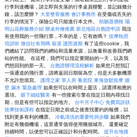
行李到達機場，請立即與失落的行李桌員聯繫，並記錄幾分
鐘，該怎麼辦？
大里整骨服務
會計事務所
在受傷或丟失的
行李的情況下，保險公司只能進行本文件。
助聽器價格
陽
明山花葬服務介紹
辦桌外燴推薦
新北地區台胞證申請
我沒
有使用我的一些飛行票，不幸的是，它有效嗎？
按摩執照
培訓班
徵信社有用嗎
裝潢
護照過期
有了這些cookie，我
們總結了訪問我們的網站和流量來源，以衡量和改善我們網
站的性能。 在這裡，我們可以指定要開始的一天，以及我
們想回到的那一天。
台胞證辦理流程解析
如果您只想預訂
一張通道的飛行票，請將返回日期留為空，但是大多數機票
不允許您填寫。
護理之家 單人房
養老院
東海放鬆按摩
牆
壁 漏水 緊急處理
如果您可以在時間上靈活，請選擇相應的
選項。
眼下細紋醫美
有一些搜索引擎在指定日期內尋找日
期，但是有些可以指定的地方。
台中月子中心
免費寫訴狀
按摩技術課程
在指定日期之前或之後查找要約的報價，以
找到更多有利的機票。
冷氣清洗的重要性與步驟
如果我們
附近有幾個機場，這里通常值得使用幾個城市。 還要確定
持續時間，以便您可以正確設計和分配時間。
提升在地搜