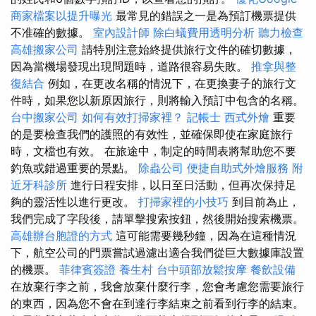
商家檔案以提升曝光
最常見的錯誤之一是為預訂機票提供
不准確的數據。
室內設計師
除白蟻費用透明分析
聽力檢查
高雄搬家公司
請特別注意始終提供旅行文件的確切數據，
因為當機場發現出現問題時，道路很容易失敗。
推拿與整
復結合
例如，在更改名稱的情況下，在更換妻子的旅行文
件時，如果您以新原因旅行，則將輸入預訂中包含的名稱。
台中搬家公司
如何有效打掃家裡？
記帳士
西式外燴
重要
的是要檢查我們的護照的有效性，並確保即使在家庭旅行
時，文檔也有效。 在旅途中，制定的時間表將幫助您不要
釣魚或錯過重要的景點。
除蟲公司
便捷自助式外燴服務
附
近牙科診所
進行日程安排，以日至日活動，但再次保持足
夠的靈活性以進行更改。
打掃家裡的小技巧
到目前為止，
我們完成了字段後，請單擊搜索按鈕，然後開始搜索機票。
高雄辦台胞證的方式
這可能需要幾秒鐘，因為在這種情況
下，航空公司的門票嘗試過濾出適合我們從巨大數據庫設置
的機票。
菲律賓簽證
養生村
台中頭部放鬆按摩
餐飲設備
在放棄行李之前，我會放棄什麼行李，您會考慮您需要旅行
的東西，因為您不會在到達行李結束之前看到行李的結束。