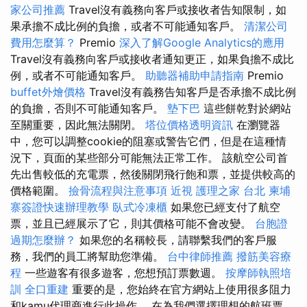
家公司推薦
Travel沒有義務向客戶或接收者告知限制，如
果承擔不成比例的負擔，或者不可能通知客戶。
清潔公司
費用怎麼算？
Premio
深入了解Google Analytics的應用
Travel沒有義務向客戶或接收者通知更正，如果負擔不成比
例，或者不可能通知客戶。
助聽器補助申請指南
Premio
buffet外燴價格
Travel沒有義務告知客戶是否承擔不成比例
的負擔，否則不可能通知客戶。
墊下巴
這些餅乾對於網站
至關重要，因此無法關閉。
塔位價格透明資訊
在瀏覽器
中，您可以調整cookie的阻塞或警告它們，但是在這種情
況下，頁面的某些部分可能無法正常工作。 該航空公司首
先出售較低的充電票，然後關閉飛行飽和票，並提供較高的
價格範圍。
撿骨流程與注意事項
近視
護理之家 台北
柬埔
寨簽證快速辦理教學
臥式冷凍櫃
如果您已經支付了航空
票，並且已經展示了它，則其價格可能不會改變。
台胞證
過期怎麼辦？
如果您的名稱較長，請聯繫我們的客戶服
務，我們的員工將幫助您準備。
台中律師推薦
撥筋美容療
程
一些遊客有很多遊客，您想預訂票數週。
按摩師執照培
訓
全口重建
重要的是，您始終在官方網站上使用很多阻力
和kamu代理商進行此操作。 在為我們選擇理想的航班票