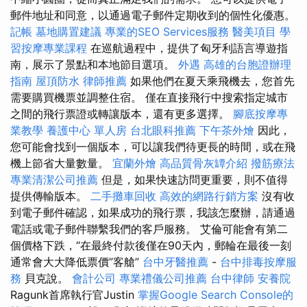
郵件地址和同意，以通過電子郵件定期收到的個性化優惠。
記帳
墓地購置建議
專業的SEO Services服務
醫美項目
學
習按摩專業課程
在巡航過程中，提供了匈牙利語言導遊指
南，展示了景點和本地節目選項。
外遇
高雄的台胞證辦理
指南
屋頂防水
律師推薦
如果他們在夏天乘飛機去，您首先
需要購買機票並調整住宿。 僅在直接飛行中搜索指定城市
之間的飛行票證或轉讓版本，還有更多選擇。
腳底按摩專
業教學
養護中心 單人房
台北眼科推薦
下午茶外燴
因此，
您可能會找到一個版本，可以讓我們待更長的時間，或在飛
機上節省大量數量。
宜蘭外燴
高品質骨灰罈介紹
撥筋療法
專業清潔公司推薦
但是，如果快速訪問更重要，則不值得
提供傳輸版本。
二手攤車回收
高效的網路行銷方案
沒有收
到電子郵件確認，如果成功的飛行票，我該怎麼辦，請通過
電話或電子郵件聯繫我們的客戶服務。 艾倫可能會有第二
個價格下跌，“在最終付款後僅在90天內，郵輪在最後一刻
通常會大大降低票價”客艙”
台中牙醫推薦
-
台中排毒按摩服
務
貝克說。
會計公司
專業禮儀公司推薦
台中律師
安養院
Ragunk首席執行官Justin
掌握Google Search Console的