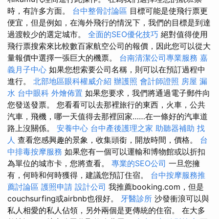
時，有許多方面。
台中整骨討論區
目標可能是使飛行票更
便宜，但是例如，在海外飛行的情況下，我們的目標是到達
過渡較少的選定城市。
全面的SEO優化技巧
絕對值得使用
飛行票搜索來比較數百家航空公司的報價，因此您可以從大
量報價中選擇一張巨大的機票。
台南清潔公司專業服務
嘉
義月子中心
如果您想索要公司名稱，則可以在預訂過程中
進行。
北部地區眼科權威介紹
辦護照
會計師證照
房屋 漏
水
台中眼科
外燴佈置
如果您要求，我們將通過電子郵件向
您發送發票。 您看看可以去那裡旅行的東西，火車，公共
汽車，飛機，哪一天值得去那裡回家……在一條好的汽車道
路上沒關係。
安養中心
台中產後護理之家
助聽器補助
找
人
查看您感興趣的景象，收集頭銜，開放時間，價格。
台
中排毒按摩服務
如果您有一個可以運輸和博物館或以折扣
為單位的城市卡，您將查看。
專業的SEO公司
一旦您擁
有，何時和何時獲得，建議您預訂住宿。
台中按摩服務推
薦討論區
護照申請
設計公司
我推薦booking.com，但是
couchsurfing或airbnb也很好。
牙醫診所
沙發衝浪可以與
私人相愛的私人佔領，另外兩個是更傳統的住宿。 在大多