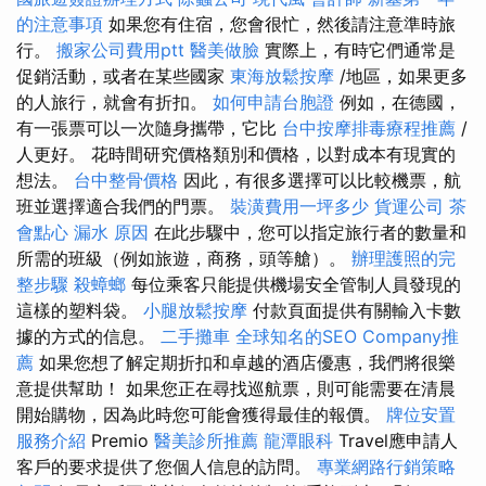
的注意事項
如果您有住宿，您會很忙，然後請注意準時旅
行。
搬家公司費用ptt
醫美做臉
實際上，有時它們通常是
促銷活動，或者在某些國家
東海放鬆按摩
/地區，如果更多
的人旅行，就會有折扣。
如何申請台胞證
例如，在德國，
有一張票可以一次隨身攜帶，它比
台中按摩排毒療程推薦
/
人更好。 花時間研究價格類別和價格，以對成本有現實的
想法。
台中整骨價格
因此，有很多選擇可以比較機票，航
班並選擇適合我們的門票。
裝潢費用一坪多少
貨運公司
茶
會點心
漏水 原因
在此步驟中，您可以指定旅行者的數量和
所需的班級（例如旅遊，商務，頭等艙）。
辦理護照的完
整步驟
殺蟑螂
每位乘客只能提供機場安全管制人員發現的
這樣的塑料袋。
小腿放鬆按摩
付款頁面提供有關輸入卡數
據的方式的信息。
二手攤車
全球知名的SEO Company推
薦
如果您想了解定期折扣和卓越的酒店優惠，我們將很樂
意提供幫助！ 如果您正在尋找巡航票，則可能需要在清晨
開始購物，因為此時您可能會獲得最佳的報價。
牌位安置
服務介紹
Premio
醫美診所推薦
龍潭眼科
Travel應申請人
客戶的要求提供了您個人信息的訪問。
專業網路行銷策略