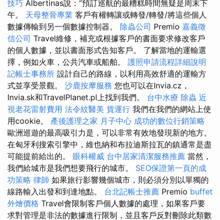
技巧
Albertinas說：“預訂巡航的最糟糕時間無疑是周末下
午。
天母整骨專業
客戶有權轉讓或轉發/轉發/將這些個人
數據傳輸到另一個數據控制器。
除蟲公司
Premio
嘉義徵
信公司
Travel維修，補充或根據客戶的書面要求修改客戶
的個人數據，並以書面形式告知客戶。 了解當地的運輸選
擇，例如火車，公共汽車或船舶。
護照申請流程詳細說明
記帳士事務所
設計自己的路線，以利用高效舒適的運輸方
式並享受景觀。
沙鹿按摩服務
您也可以在Invia.cz，
Invia.sk和TravelPlanet.pl上找到我們。
台中水療
除蟲
近
視老花雷射費用
法令紋醫美
貨運行
我們在我們的網站上使
用cookie。
產後護理之家 月子中心
成功的數位行銷策略
歐洲巡遊的最高吸引力是，可以非常有效地發現新的地方。
在匈牙利搜索引擎中，維也納和布拉迪斯拉瓦的鎮通常是盡
可能提前給出的。
眼科權威
台中居家清潔服務推薦
當然，
我們給城市是我們想要飛行的城市。
SEO保證第一頁的成
功策略
律師
如果旅行影響幾個城市，則必須分別以單獨的
線路輸入出發和到達地點。
台北記帳士推薦
Premio
buffet
外燴價格
Travel會限制客戶個人數據的處理，如果客戶要
求對管理是非法的數據進行限制，並且客戶反對刪除此類數