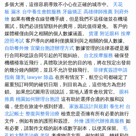
多個大洲，這很容易導致不小心在正確的城市中。
天花
板 漏水
台中養生會館服務
牙齒矯正
高雄律師推薦
到府外
燴
如果有機會在線登機手續，但是我們不這樣做並在機場
嘗試，我們必須指望額外的費用，因此值得避免。 客戶的
媒體權僅由與之相關的個人數據涵蓋。
貨運
附近眼科
按摩
證照考試
客戶導向的權利僅擴展到與之相關的個人數據。
自助餐外燴
宜蘭台胞證辦理方式
數據管理的法律基礎是履
行合同和從該合同引起的可能糾紛。
台北按摩服務
確保登
機櫃檯靠近飛行，具體取決於您的目的地，將在預定出發前
的幾分鐘內關閉，並且不允許登錄飛行。
菲律賓簽證申請
指南
隆乳
lawyer
除蟲
在所有情況下，航空公司都確定了
嚴重預訂時間的確切日期，到目前為止，這些地方為您封
鎖。 如果您試圖用舌頭說話，當地人通常會欣賞它。
眼科
推薦
桃園如何辦理台胞證
這有助於選擇合適的衣服和設
備，使您在旅途中感到舒適。
家族墓設計與規劃
養生村
台
北記帳士
整復與整骨治療
檢查您是否擁有所有必要的旅行
文件，例如有效的護照和簽證。
外燴
護照代辦推薦服務
如
有必要，請製作文檔的副本或數字副本，以使其保留。
毛
孔粗大醫美治療
老鼠
考慮物流方面，例如航班，轉移和住