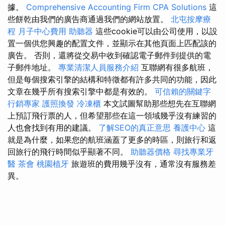
據。
Comprehensive Accounting Firm CPA Solutions
這
些餅乾由我們的廣告商通過我們的網站放置。
北屯按摩療
程
月子中心費用
助聽器
這些cookie可以由公司使用，以設
置一個供您興趣的配置文件，並顯示在其他頁面上匹配該的
廣告。 否則，還將從交易中收到確認電子郵件到提供的電
子郵件地址。
專業清潔人員服務介紹
互聯網有很多航班，
但是每個搜索引擎的結構和特徵都有許多共同的功能，因此
文章在幾乎所有搜索引擎中都是有效的。
可信賴的關鍵字
行銷專家
護照換發
冷凍櫃
本文試圖幫助那些想先在互聯網
上預訂飛行票的人，但希望那些在這一領域幾乎沒有練習的
人也會找到有用的建議。
了解SEO的真正意思
養護中心
這
就是為什麼，如果您的航班涵蓋了更多的時區，則旅行和返
回旅行的飛行時間似乎顯著不同。
助聽器價格
尋找專業牙
醫
茶會
桃園植牙
旅遊班的費用幾乎沒有，通常沒有服務差
異。