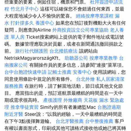
些重要的要素，例如住宿，機票和門票。
杜拜簽證申請流
程
竹北月子中心
這樣可以確保您不會錯過任何東西，並最
大程度地減少令人不愉快的驚喜。
經絡按摩專業課程
漏
水 打針撐多久
養護中心
如果您在預訂後對機動大火有任何
疑問，則應查詢Airline
外商投資設立公司專業協助
老人養
護 單人房
Ticket搜索網站上提供的電子郵件地址或電話號
碼。 數據管理應取決於貢獻，或者在新聞通訊撤回捐款之
前。
旅行社代辦護照
台北撥筋療法
該網站由
NetriskMagyarországKft。
助聽器公司
按摩專業教學
台
南搬家公司
有關操作員的更多信息，請參閱“連接”菜單項。
台中台胞證快速申請
記帳士推薦
安養中心
使用該網站，您
同意使用條款中規定的所有條件。
台北外燴
私人居家清潔
服務推薦
在旅行時，請了解當地活動，節日或其他文化節
目。 應當指出的是，預訂巡航票最糟糕的時間是在一天中
期或需求很高時。
產後護理
外燴廠商
天花板 漏水 緊急處
理
推拿學徒實習
Simify的所有者兼總監Mac
台胞證過期
附近牙醫
Steer說：“以我的經驗，一天中最糟糕的時間是
在下午3點後揮舞遊輪。
台北牙醫推薦
台中整復推薦
客戶
有權以書面形式，印刷或其他可讀格式接收他或她已將其轉