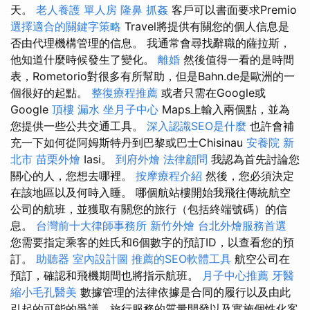
天。
老人養護 單人房
隆鼻
抓姦
客戶可以書面要求Premio
選擇適合的關鍵字策略
Travel將提供有關您的個人信息是
否由代理機構管理的信息。 我通常會尋找辭職的薩拉斯，
他知道什麼時候發生了變化。
離婚
然後值得一看的是時間
表，Rometorio對很多有所幫助，但是Bahn.de是歐洲的一
個很好的起點。
整復療程推薦
或者只需在Google或
Google
頂樓 漏水
坐月子中心
Maps上輸入兩個點，並為
您提供一些公共交通工具。
深入認識SEO是什麼
也許會補
充一下如何從阿姆斯特丹到巴黎或巴士Chisinau
安養院 新
北市
苗栗外燴
Iasi。
到府外燴
法律顧問
我認為首先討論您
關心的人，您想去哪裡。
按摩療程介紹
然後，您必須決定
在該地區以及何時入睡。 哪個航站樓開始我飛往傳統航空
公司的航班，並獲取有關您的旅行（包括終端號碼）的信
息。
台灣前十大律師事務所
新竹外燴
台北外燴服務首選
您需要指定乘客的姓氏和6個數字的預訂ID，以查看您的預
訂。
助聽器
室內設計圖
推薦的SEO軟體工具
航空公司在
預訂，確認和飛機期間也將指示航班。
月子中心推薦
牙醫
縮小毛孔醫美
數據管理的法律依據是合同的履行以及由此
引起的可能的爭議，旅行服務的質量開發以及實施個性化客