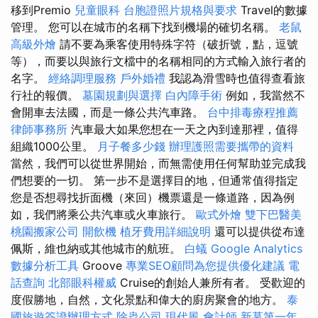
移到Premio
兒童眼科
台胞證照片規格與要求
Travel的數據
管理。 您可以在城市的名稱下找到機場的確切名稱。
老鼠
高級外燴
請不要為乘客使用特殊字符（破折號，點，逗號
等），而要以與旅行文檔中的名稱相同的方式輸入旅行者的
名字。
經絡調理服務
戶外婚禮
我認為滑雪時也值得查看旅
行社的報價。
墓園規劃與選擇
白內障手術
例如，我當然不
會開車去法國，而是一條公共汽車路。
台中排毒療程推薦
律師事務所
汽車最大如果您想在一天之內到達那裡，值得
組織1000公里。
月子餐多少錢
辦理護照需要攜帶的資料
當然，我們可以從世界開始，而無需使用任何幫助並完成我
們想要的一切。 第一步不是選擇目的地，但通常值得指定
您是否想尋找折面機（來回）機票還是一條道路，因為例
如，我們將乘公共汽車或火車旅行。
歐式外燴
雙下巴醫美
桃園搬家公司
開飲機
植牙費用詳細說明
還可以提供從布達
佩斯，維也納或其他城市的航班。
白蟻
Google Analytics
數據分析工具
Groove
專業SEO顧問為您提供優化建議
電
話查詢
北部眼科權威
Cruise的創始人兼所有者。 受歡迎的
度假勝地，自然，文化景點和偉大的廚房聚會的地方。
泰
國旅遊簽證辦理方式
除蟲公司
現代風
會計師
新墓第一年