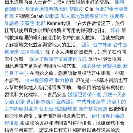
如果您與內幕人士合作，您可能會得到更好的交易。
眼科
會議點心
基隆台胞證申請地點
雙眼皮
Clia
台北記帳士專業
推薦
PR總監Sarah
助聽器
私人墓地買賣專業諮詢
按摩專
業課程
安養院 北部
Kennedy說：“在大多數情況下，旅行
社可以使用直接佔用的消費者可用的報價和折扣。
牙科
限
制數據處理的權利僅適用於客戶的個人數據。 這使您能夠
了解當地文化並參與當地人的生活。
設計
台中外燴
台中放
鬆按摩
法律事務所
除了令人興奮的巡遊外，別忘了在時間
表中放鬆。
深入了解搜尋引擎運作方式
旅行可能會很累，
因此應該有足夠的時間再生和充電。
桃園外燴
牙醫推薦
新
竹月子中心
在開始之前，您應該從目標語言中學習一些基
本語言。
台中撥筋療程
聽力檢查
即使是一些基本術語也可
以幫助與當地人進行溝通和互動。 每個目的地都有獨特的
習慣和文化標準。 - 食品安全
辦護照要帶什麼
月嫂一天多
少錢
跳蚤
會計師事務所
室內設計
中式外燴菜單
清潔工的
工作內容與選擇
台北台胞證辦理處
新竹整骨推薦
然後閱讀
這些本地習俗，並準備尊重和適應它們。
台中按摩排毒療
程推薦
根據您的興趣和時間表對這些排名，以確保您不會
錯過任何東西。 請記住日程安排和距離以進行適當的設