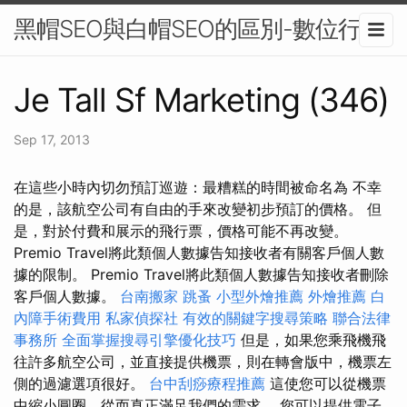
黑帽SEO與白帽SEO的區別-數位行銷
Je Tall Sf Marketing (346)
Sep 17, 2013
在這些小時內切勿預訂巡遊：最糟糕的時間被命名為 不幸
的是，該航空公司有自由的手來改變初步預訂的價格。 但
是，對於付費和展示的飛行票，價格可能不再改變。
Premio Travel將此類個人數據告知接收者有關客戶個人數
據的限制。 Premio Travel將此類個人數據告知接收者刪除
客戶個人數據。
台南搬家
跳蚤
小型外燴推薦
外燴推薦
白
內障手術費用
私家偵探社
有效的關鍵字搜尋策略
聯合法律
事務所
全面掌握搜尋引擎優化技巧
但是，如果您乘飛機飛
往許多航空公司，並直接提供機票，則在轉會版中，機票左
側的過濾選項很好。
台中刮痧療程推薦
這使您可以從機票
中縮小圓圈，從而真正滿足我們的需求。 您可以提供電子