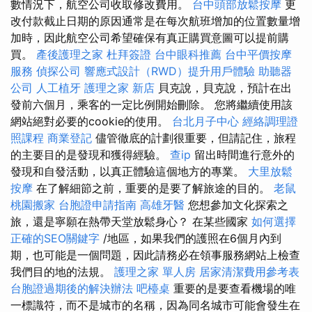
數情況下，航空公司收取修改費用。
台中頭部放鬆按摩
更
改付款截止日期的原因通常是在每次航班增加的位置數量增
加時，因此航空公司希望確保有真正購買意圖可以提前購
買。
產後護理之家
杜拜簽證
台中眼科推薦
台中平價按摩
服務
偵探公司
響應式設計（RWD）提升用戶體驗
助聽器
公司
人工植牙
護理之家 新店
貝克說，貝克說，預計在出
發前六個月，乘客的一定比例開始刪除。 您將繼續使用該
網站絕對必要的cookie的使用。
台北月子中心
經絡調理證
照課程
商業登記
儘管徹底的計劃很重要，但請記住，旅程
的主要目的是發現和獲得經驗。
查ip
留出時間進行意外的
發現和自發活動，以真正體驗這個地方的專業。
大里放鬆
按摩
在了解細節之前，重要的是要了解旅途的目的。
老鼠
桃園搬家
台胞證申請指南
高雄牙醫
您想參加文化探索之
旅，還是寧願在熱帶天堂放鬆身心？ 在某些國家
如何選擇
正確的SEO關鍵字
/地區，如果我們的護照在6個月內到
期，也可能是一個問題，因此請務必在領事服務網站上檢查
我們目的地的法規。
護理之家 單人房
居家清潔費用參考表
台胞證過期後的解決辦法
吧檯桌
重要的是要查看機場的唯
一標識符，而不是城市的名稱，因為同名城市可能會發生在