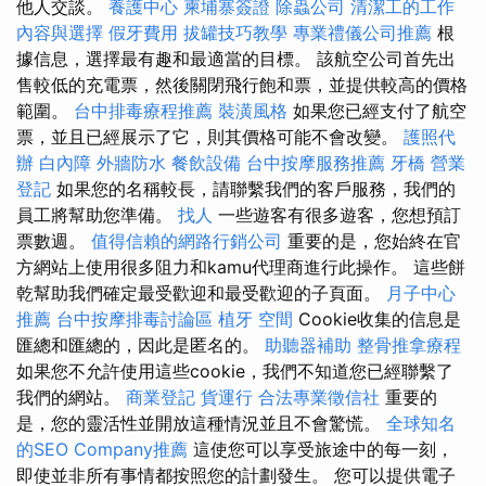
他人交談。
養護中心
柬埔寨簽證
除蟲公司
清潔工的工作
內容與選擇
假牙費用
拔罐技巧教學
專業禮儀公司推薦
根
據信息，選擇最有趣和最適當的目標。 該航空公司首先出
售較低的充電票，然後關閉飛行飽和票，並提供較高的價格
範圍。
台中排毒療程推薦
裝潢風格
如果您已經支付了航空
票，並且已經展示了它，則其價格可能不會改變。
護照代
辦
白內障
外牆防水
餐飲設備
台中按摩服務推薦
牙橋
營業
登記
如果您的名稱較長，請聯繫我們的客戶服務，我們的
員工將幫助您準備。
找人
一些遊客有很多遊客，您想預訂
票數週。
值得信賴的網路行銷公司
重要的是，您始終在官
方網站上使用很多阻力和kamu代理商進行此操作。 這些餅
乾幫助我們確定最受歡迎和最受歡迎的子頁面。
月子中心
推薦
台中按摩排毒討論區
植牙
空間
Cookie收集的信息是
匯總和匯總的，因此是匿名的。
助聽器補助
整骨推拿療程
如果您不允許使用這些cookie，我們不知道您已經聯繫了
我們的網站。
商業登記
貨運行
合法專業徵信社
重要的
是，您的靈活性並開放這種情況並且不會驚慌。
全球知名
的SEO Company推薦
這使您可以享受旅途中的每一刻，
即使並非所有事情都按照您的計劃發生。 您可以提供電子