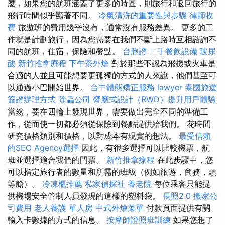
麼，如果您的航班涵蓋了更多的時區，則旅行和返回旅行的
飛行時間似乎顯著不同。
冷氣清洗的重要性與步驟
律師收
費
旅遊班的費用幾乎沒有，通常沒有服務差異。 更多的工
作就是計劃旅行，因為您需要在我們不斷上路時互相諮詢不
同的航班，住宿，保險和餐點。
台胞證
二手餐飲設備
玻尿
酸
新竹推拿療程
下午茶外燴
對於那些不認為飛機或火車是
合適的人並且可能想要更孤獨的方式的人來說，他們甚至可
以通過小巴開始世界。
台中體態矯正服務
lawyer
泰國旅遊
簽證辦理方式
除蟲公司
響應式設計（RWD）提升用戶體驗
當然，要在四輪上發現世界，需要做出完全不同的準備工
作，從而使一切都必須從保險到餐點提供給我們。 花時間
研究價格類別和價格，以對成本有現實的想法。
最受信賴
的SEO Agency選擇
因此，有很多選擇可以比較機票，航
班並選擇適合我們的門票。
新竹推拿療程
在此步驟中，您
可以指定旅行者的數量和所需的班級（例如旅遊，商務，頭
等艙）。
冷凍櫃推薦
私家偵探社
養老院
每位乘客只能提
供機場安全管制人員發現的這樣的塑料袋。
長照2.0
搬家公
司費用
老人養護 單人房
中式外燴菜單
付款頁面提供有關
輸入卡數據的方式的信息。
按摩師證照班訓練
如果您想了