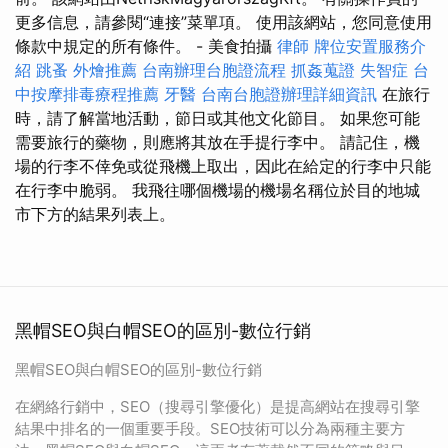
更多信息，請參閱“連接”菜單項。 使用該網站，您同意使用
條款中規定的所有條件。 - 美食拍攝
律師
牌位安置服務介
紹
跳蚤
外燴推薦
台南辦理台胞證流程
抓姦蒐證
失智症
台
中按摩排毒療程推薦
牙醫
台南台胞證辦理詳細資訊
在旅行
時，請了解當地活動，節日或其他文化節目。 如果您可能
需要旅行的藥物，則應將其放在手提行李中。 請記住，機
場的行李不倖免或從飛機上取出，因此在給定的行李中只能
在行李中脆弱。 我飛往哪個機場的機場名稱位於目的地城
市下方的結果列表上。
黑帽SEO與白帽SEO的區別-數位行銷
黑帽SEO與白帽SEO的區別-數位行銷
在網絡行銷中，SEO（搜尋引擎優化）是提高網站在搜尋引擎
結果中排名的一個重要手段。SEO技術可以分為兩種主要方