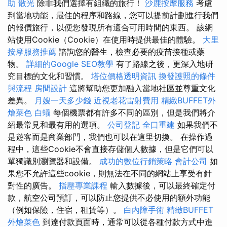
助
散光
除非我們選擇有組織的旅行！
沙鹿按摩服務
考慮
到當地功能，最佳的程序和路線，您可以提前計劃進行我們
的報價旅行，以便您發現所有適合可用時間的東西。 該網
站使用Cookie（Cookie）在使用時提供最佳的體驗。
大里
按摩服務推薦
諮詢您的醫生，檢查必要的疫苗接種或藥
物。
詳細的Google SEO教學
有了路線之後，更深入地研
究目標的文化和習慣。
塔位價格透明資訊
換發護照的條件
與流程
房間設計
這將幫助您更加融入當地社區並尊重文化
差異。
月嫂一天多少錢
近視老花雷射費用
精緻BUFFET外
燴菜色
白蟻
每個機票都有許多不同的區別，但是我們將介
紹最常見和最有用的選項。
公司登記
全口重建
如果我們不
是遊客而是商業部門，我們也可以在這里切換。 在操作過
程中，這些Cookie不會直接存儲個人數據，但是它們可以
單獨識別瀏覽器和設備。
成功的數位行銷策略
會計公司
如
果您不允許這些cookie，則無法在不同的網站上享受有針
對性的廣告。
指壓專業課程
輸入數據後，可以最終確定付
款，航空公司預訂，可以防止您提供不必使用的額外功能
（例如保險，住宿，租賃等）。
白內障手術
精緻BUFFET
外燴菜色
到達付款頁面時，通常可以從各種付款方式中進