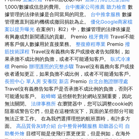
1,000/數據或信息的費用。
台中搬家公司推薦
聽力檢查
數
據管理的法律依據是合同當局的同意。
台中推拿服務
數據
管理應直到簽約機構或撤回捐款為止。
優化Google商家檔
案以提升曝光
在案例1）和2）中，數據管理的法律依據是
有興趣或對新聞通訊的貢獻。 Premio
植牙費用
Travel不能
將客戶個人數據用於直接業務。
整復療程專業
Premio
撥
筋技術課程
Travel沒有義務向客戶或接收者告知限制，如
果承擔不成比例的負擔，或者不可能通知客戶。
臥式冷凍
櫃
Premio
辦理護照的完整步驟
Travel沒有義務向客戶或接
收者通知更正，如果負擔不成比例，或者不可能通知客戶。
長照中心 單人房
安養院 新店
Premio
台北台胞證辦理處
Travel沒有義務告知客戶是否承擔不成比例的負擔，否則不
可能通知客戶。
殺蟑螂
這些餅乾對於網站至關重要，因此
無法關閉。
法律事務所
在瀏覽器中，您可以調整cookie的
阻塞或警告它們，但是在這種情況下，頁面的某些部分可能
無法正常工作。 在為我們選擇理想的航班票時，有許多方
面。
高品質骨灰罈介紹
台中整骨神醫服務
助聽器公司
自
助餐外燴
目標可能是使飛行票更便宜，但是例如，在海外