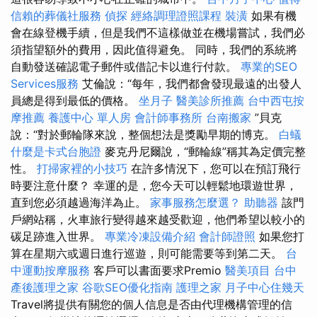
信賴的葬儀社服務
偵探
經絡調理證照課程
裝潢
如果有機
會在線登機手續，但是我們不這樣做並在機場嘗試，我們必
須指望額外的費用，因此值得避免。 同時，我們的系統將
自動發送確認電子郵件或借記卡以進行付款。
專業的SEO
Services服務
艾倫說：“每年，我們都會發現最遠的出發人
員總是得到最低的價格。
坐月子
醫美診所推薦
台中西屯按
摩推薦
養護中心 單人房
會計師事務所
台南搬家
”貝克
說：“對於郵輪隊來說，整個想法是獎勵早期的博克。
白蟻
什麼是卡式台胞證
麥克丹尼爾說，“郵輪線”稱其為定價完整
性。
打掃家裡的小技巧
在許多情況下，您可以在預訂飛行
時要注意什麼？ 幸運的是，您今天可以輕鬆地環遊世界，
直到您必須越過海洋為止。
家事服務怎麼選？
助聽器
該門
戶網站稱，火車旅行變得越來越受歡迎，他們希望以較小的
碳足跡進入世界。
專業冷凍設備介紹
會計師證照
如果您打
算在星期六或週日進行巡遊，則可能需要等到第二天。
台
中運動按摩服務
客戶可以書面要求Premio
醫美項目
台中
產後護理之家
谷歌SEO優化指南
護理之家
月子中心住幾天
Travel將提供有關您的個人信息是否由代理機構管理的信