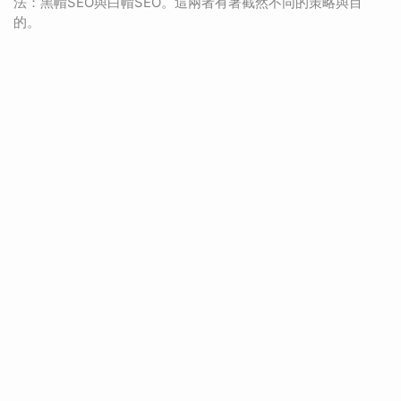
法：黑帽SEO與白帽SEO。這兩者有著截然不同的策略與目
的。