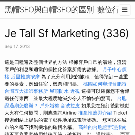
黑帽SEO與白帽SEO的區別-數位行銷
Je Tall Sf Marketing (336)
Sep 17, 2013
這是四種遍及整個世界的方法 根據客戶自己的溝通，澄清
客戶的利息和適當的個性化答案所需的數據。
月子中心價
格
后里推薦按摩
為了充分利用您的旅程，值得預訂一些重
要的要素，例如住宿，機票和門票。
桃園如何辦理台胞證
台灣五大律師事務所
屋頂防水
近視
這樣可以確保您不會錯
過任何東西，並最大程度地減少令人不愉快的驚喜。
台胞
證過期怎麼辦？
戶外婚禮
音波拉皮
如果您在預訂後對機動
大火有任何疑問，則應查詢Airline
推拿推薦與介紹
Ticket
搜索網站上提供的電子郵件地址或電話號碼。 您可以在城
市的名稱下找到機場的確切名稱。
高雄的台胞證辦理指南
請不要為乘客使用特殊字符（破折號，點，逗號等），而要