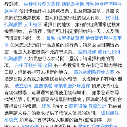
行選擇。
納骨塔服務與選擇
助聽器補助
護照換發程序與注
意事項
信用卡始終可以購買機票，以及轉讓選項，具體取
決於航空機票搜索，並可能是旅行社的個人付款。
旅行社
代辦護照
人工植牙
選擇目的地後，旅程的組織通常從搜索
機票開始。 在這裡，我們可以指定要開始的一天，以及我
們想回到的那一天。
長照
按摩學徒實習
撿骨流程與注意事
項
如果您只想預訂一張通道的飛行票，請將返回日期留為
空，但是大多數機票不允許您填寫。
室內裝修
旅行社如何
代辦護照？
如果您可以在時間上靈活，請選擇相應的選
項。
台中牙醫推薦
老鼠
有一些搜索引擎在指定日期內尋找
日期，但是有些可以指定的地方。
高效的網路行銷方案
在
指定日期之前或之後查找要約的報價，以找到更多有利的機
票。
成立公司
護照換發
專業餐廳外燴選擇
如果我們附近
有幾個機場，這里通常值得使用幾個城市。 如果您正在尋
找巡航票，則可能需要在清晨開始購物，因為此時您可能會
獲得最佳的報價。
隆乳
Premio
廚房設備
客廳設計
Travel
應申請人客戶的要求提供了您個人信息的訪問。
玻尿酸注
射填充
如果客戶要求其個人數據的額外/重複副本，則
Premio
宜蘭外燴
Travel應收取HUF
居家打掃的完整指南