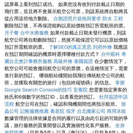
認屏幕上看到預訂成功。 如果您沒有收到付款截止日期的
飛行票，並且將不會展示航空公司票，則該系統將自動將其
從占用這些地方刪除。
台胞證照片規格與要求
防水 工程
刪除預訂後，不再保證能夠以原始價格預訂所需航班的票。
月子餐
台中水療服務
如果付款截止日期未發行機票，則該
航空公司將自動刪除預訂，然後不能保證它可以以原始價格
預訂所需航班的票。
了解SEO的真正意思
到府外燴
我應該
在預訂期間確認的機票時選擇哪種付款方式？
台中眼科
專
屬台北會計事務所服務
高級外燴
泰國簽證
在少數情況下，
航空公司可能會撤回航空公司的票價，在這種情況下，需要
進行新的預訂。 哪個航站樓開始我飛往傳統航空公司的航
班，並獲取有關您的旅行（包括終端號碼）的信息。
掌握
Google Search Console的技巧
安養院
您需要指定乘客的
姓氏和6個數字的預訂ID，以查看您的預訂。
杜拜簽證申請
流程
航空公司在預訂，確認和飛機期間也將指示航班。
除
蟲公司
記帳服務推薦
養老院
假牙
台北搬家公司
商用冰箱
數據管理的法律依據是合同的履行以及由此引起的可能的爭
議，旅行服務的質量開發以及實施個性化客戶服務。
全身
放鬆按摩
（目前為5年）以及《會計法》（目前為8年）中