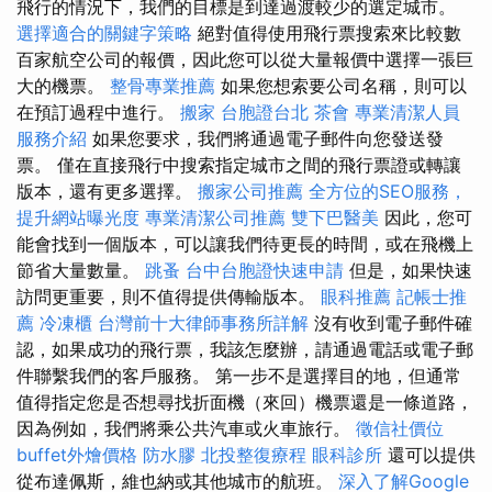
飛行的情況下，我們的目標是到達過渡較少的選定城市。
選擇適合的關鍵字策略
絕對值得使用飛行票搜索來比較數
百家航空公司的報價，因此您可以從大量報價中選擇一張巨
大的機票。
整骨專業推薦
如果您想索要公司名稱，則可以
在預訂過程中進行。
搬家
台胞證台北
茶會
專業清潔人員
服務介紹
如果您要求，我們將通過電子郵件向您發送發
票。 僅在直接飛行中搜索指定城市之間的飛行票證或轉讓
版本，還有更多選擇。
搬家公司推薦
全方位的SEO服務，
提升網站曝光度
專業清潔公司推薦
雙下巴醫美
因此，您可
能會找到一個版本，可以讓我們待更長的時間，或在飛機上
節省大量數量。
跳蚤
台中台胞證快速申請
但是，如果快速
訪問更重要，則不值得提供傳輸版本。
眼科推薦
記帳士推
薦
冷凍櫃
台灣前十大律師事務所詳解
沒有收到電子郵件確
認，如果成功的飛行票，我該怎麼辦，請通過電話或電子郵
件聯繫我們的客戶服務。 第一步不是選擇目的地，但通常
值得指定您是否想尋找折面機（來回）機票還是一條道路，
因為例如，我們將乘公共汽車或火車旅行。
徵信社價位
buffet外燴價格
防水膠
北投整復療程
眼科診所
還可以提供
從布達佩斯，維也納或其他城市的航班。
深入了解Google