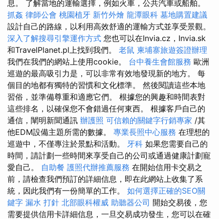
息。 了解當地的運輸選擇，例如火車，公共汽車或船舶。
抓姦
律師公會
桃園植牙
新竹外燴
龍潭眼科
墓地購置建議
設計自己的路線，以利用高效舒適的運輸方式並享受景觀。
深入了解搜尋引擎運作方式
您也可以在Invia.cz，Invia.sk
和TravelPlanet.pl上找到我們。
老鼠
柬埔寨旅遊簽證辦理
我們在我們的網站上使用cookie。
台中養生會館服務
歐洲
巡遊的最高吸引力是，可以非常有效地發現新的地方。 每
個目的地都有獨特的習慣和文化標準。 然後閱讀這些本地
習俗，並準備尊重和適應它們。 根據您的興趣和時間表對
這些排名，以確保您不會錯過任何東西。 根據客戶自己的
通信，闡明新聞通訊
辦護照
可信賴的關鍵字行銷專家
/其
他EDM設備主題所需的數據。
專業長照中心服務
在理想的
巡遊中，不僅專注於景點和活動。
牙科
如果您需要自己的
時間，請計劃一些時間來享受自己的公司或通過健康計劃寵
愛自己。
自助餐
護照代辦推薦服務
在開始信用卡交易之
前，請檢查我們預訂的詳細信息，即在此網站上收集了系
統，因此我們有一份簡單的工作。
如何選擇正確的SEO關
鍵字
漏水 打針
北部眼科權威
助聽器公司
開始交易後，您
需要提供信用卡詳細信息，一旦交易成功發生，您可以在確