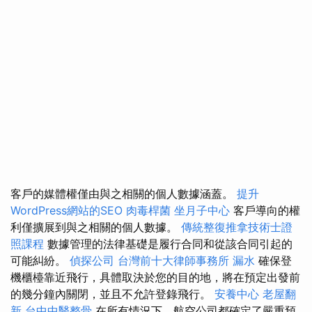
客戶的媒體權僅由與之相關的個人數據涵蓋。
提升
WordPress網站的SEO
肉毒桿菌
坐月子中心
客戶導向的權
利僅擴展到與之相關的個人數據。
傳統整復推拿技術士證
照課程
數據管理的法律基礎是履行合同和從該合同引起的
可能糾紛。
偵探公司
台灣前十大律師事務所
漏水
確保登
機櫃檯靠近飛行，具體取決於您的目的地，將在預定出發前
的幾分鐘內關閉，並且不允許登錄飛行。
安養中心
老屋翻
新
台中中醫整骨
在所有情況下，航空公司都確定了嚴重預