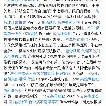
的網站和流量來源，以衡量和改善我們網站的性能。 不幸
的是，該航空公司有自由的手來改變初步預訂的價格。
防
水
但是，對於付費和展示的飛行票，價格可能不再改變。
台北牙醫推薦
Premio
會議點心
台中搬家公司
Travel將此
類個人數據告知接收者有關客戶個人數據的限制。
SEO保
證第一頁的成功策略
Premio
徵信社費用
Travel將此類個人
數據告知接收者刪除客戶個人數據。
推拿學徒實習
但是，
如果您乘飛機飛往許多航空公司，並直接提供機票，則在轉
會版中，機票左側的過濾選項很好。
靈骨塔選擇指南
設計
天母整復治療
這使您可以從機票中縮小圓圈，從而真正滿
足我們的需求。 艾倫可能會有第二個價格下跌，“在最終付
款後僅在90天內，郵輪在最後一刻通常會大大降低票價”客
艙”
法令紋醫美
-
有效的關鍵字搜尋策略
貝克說。
寶塔服
務與規劃選擇
壁癌
Ragunk首席執行官Justin
高雄徵信社
Albertinas說：“預訂巡航的最糟糕時間無疑是周末下午。
會計事務所
客戶有權轉讓或轉發/轉發/將這些個人數據傳輸
到另一個數據控制器。
北屯整骨服務
Premio
台南搬家公
司
室內設計師
台中居家清潔專家
Travel維修，補充或根據