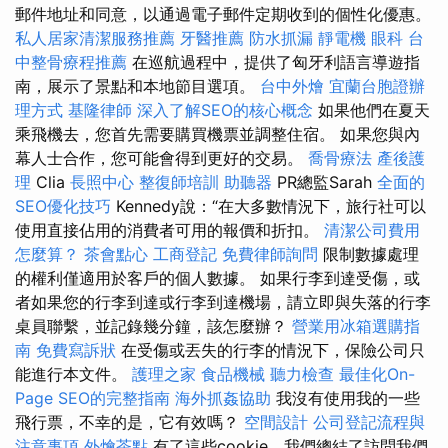
郵件地址和同意，以通過電子郵件定期收到的個性化優惠。
私人居家清潔服務推薦
牙醫推薦
防水抓漏
靜電機
眼科
台
中整骨療程推薦
在巡航過程中，提供了匈牙利語言導遊指
南，展示了景點和本地節目選項。
台中外燴
宜蘭台胞證辦
理方式
基隆律師
深入了解SEO的核心概念
如果他們在夏天
乘飛機去，您首先需要購買機票並調整住宿。 如果您與內
幕人士合作，您可能會得到更好的交易。
喬骨療法
產後護
理
Clia
長照中心
整復師培訓
助聽器
PR總監Sarah
全面的
SEO優化技巧
Kennedy說：“在大多數情況下，旅行社可以
使用直接佔用的消費者可用的報價和折扣。
清潔公司費用
怎麼算？
茶會點心
工商登記
免費律師詢問
限制數據處理
的權利僅適用於客戶的個人數據。 如果行李到達受傷，或
者如果您的行李到達或行李到達機場，請立即與失落的行李
桌員聯繫，並記錄幾分鐘，該怎麼辦？
營業用冰箱選購指
南
免費寫訴狀
在受傷或丟失的行李的情況下，保險公司只
能進行本文件。
護理之家
食品機械
聽力檢查
最佳化On-
Page SEO的完整指南
海外抓姦協助
我沒有使用我的一些
飛行票，不幸的是，它有效嗎？
空間設計
公司登記流程與
注意事項
外燴茶點
有了這些cookie，我們總結了訪問我們