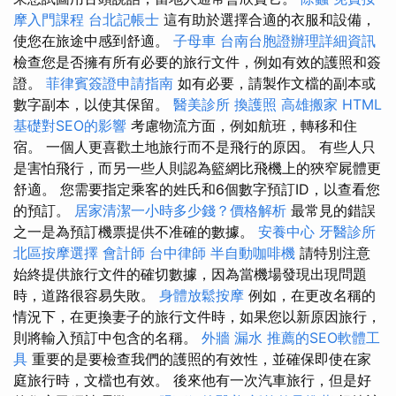
摩入門課程
台北記帳士
這有助於選擇合適的衣服和設備，
使您在旅途中感到舒適。
子母車
台南台胞證辦理詳細資訊
檢查您是否擁有所有必要的旅行文件，例如有效的護照和簽
證。
菲律賓簽證申請指南
如有必要，請製作文檔的副本或
數字副本，以使其保留。
醫美診所
換護照
高雄搬家
HTML
基礎對SEO的影響
考慮物流方面，例如航班，轉移和住
宿。 一個人更喜歡土地旅行而不是飛行的原因。 有些人只
是害怕飛行，而另一些人則認為籃網比飛機上的狹窄屍體更
舒適。 您需要指定乘客的姓氏和6個數字預訂ID，以查看您
的預訂。
居家清潔一小時多少錢？價格解析
最常見的錯誤
之一是為預訂機票提供不准確的數據。
安養中心
牙醫診所
北區按摩選擇
會計師
台中律師
半自動咖啡機
請特別注意
始終提供旅行文件的確切數據，因為當機場發現出現問題
時，道路很容易失敗。
身體放鬆按摩
例如，在更改名稱的
情況下，在更換妻子的旅行文件時，如果您以新原因旅行，
則將輸入預訂中包含的名稱。
外牆 漏水
推薦的SEO軟體工
具
重要的是要檢查我們的護照的有效性，並確保即使在家
庭旅行時，文檔也有效。 後來他有一次汽車旅行，但是好