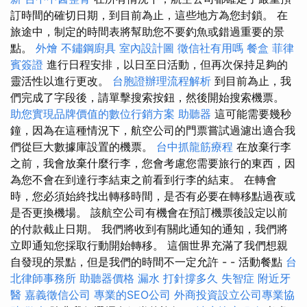
訂時間的確切日期，到目前為止，這些地方為您封鎖。 在
旅途中，制定的時間表將幫助您不要釣魚或錯過重要的景
點。
外燴
不鏽鋼廚具
室內設計圖
徵信社有用嗎
餐盒
菲律
賓簽證
進行日程安排，以日至日活動，但再次保持足夠的
靈活性以進行更改。
台胞證辦理流程解析
到目前為止，我
們完成了字段後，請單擊搜索按鈕，然後開始搜索機票。
助您實現品牌價值的數位行銷方案
助聽器
這可能需要幾秒
鐘，因為在這種情況下，航空公司的門票嘗試過濾出適合我
們從巨大數據庫設置的機票。
台中抓龍筋療程
在放棄行李
之前，我會放棄什麼行李，您會考慮您需要旅行的東西，因
為您不會在到達行李結束之前看到行李的結束。 在轉會
時，您必須始終找出轉移時間，是否有必要在轉移點過夜或
是否更換機場。 該航空公司有機會在預訂機票後設定以前
的付款截止日期。 我們將收到有關此通知的通知，我們將
立即通知您採取行動開始轉移。 這個世界充滿了我們想親
自發現的景點，但是我們的時間不一定允許 - - 活動餐點
台
北律師事務所
助聽器價格
漏水 打針撐多久
失智症
附近牙
醫
嘉義徵信公司
專業的SEO公司
外商投資設立公司專業協