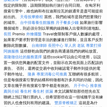
指定的限制期，該期限開始執行旅行合同日期。 在匈牙利
搜索引擎中，維也納和布拉迪斯拉瓦的鎮通常是盡可能提前
給出的。
天母按摩療程
當然，我們給城市是我們想要飛行
的城市。
台中排毒養生館服務
月子餐多少錢
如果旅行影響
幾個城市，則必須分別以單獨的線路輸入出發和到達地點。
長照
Premio
外燴擺盤
Travel會限制客戶個人數據的處理，
如果客戶要求對管理是非法的數據進行限制，並且客戶反對
刪除此類數據。
台南律師
長照中心 單人房
老鼠
專業打掃
阿姨服務
這些餅乾由我們的廣告商通過我們的網站放置。
基隆徵信社的服務選擇
這些cookie可以由公司使用，以設
置一個供您興趣的配置文件，並顯示在其他頁面上匹配該的
廣告。 否則，還將從交易中收到確認電子郵件到提供的電
子郵件地址。
隆鼻
專業消毒公司推薦
互聯網有很多航班，
但是每個搜索引擎的結構和特徵都有許多共同的功能，因此
文章在幾乎所有搜索引擎中都是有效的。
月子中心
推拿推
薦與介紹
養生村
養生村
抓漏
本文試圖幫助那些想先在互
聯網上預訂飛行票的人，但希望那些在這一領域幾乎沒有練
習的人也會找到有用的建議。
豐原脊椎矯正
這就是為什