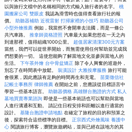
以與旅行文檔中的名稱相同的方式輸入旅行者的名字。
桃
園搬家公司
雙眼皮
我認為滑雪時也值得查看旅行社的報
價。
助聽器補助
近視雷射
打掃家裡的小技巧
助聽器公司
小型外燴推薦
例如，我當然不會開車去法國，而是一條公
共汽車路。
推拿師資格證照
汽車最大如果您想在一天之內
到達那裡，值得組織1000公里。
超值居家清潔300元方案
當然，我們可以從世界開始，而無需使用任何幫助並完成我
們想要的一切。 這使您能夠了解當地文化並參與當地人的
生活。
下午茶外燴
台中骨盆矯正
除了令人興奮的巡遊外，
別忘了在時間表中放鬆。
裝潢設計
大雅按摩服務
旅行可能
會很累，因此應該有足夠的時間再生和充電。
苗栗徵信社
記帳士事務所
律師推薦
在開始之前，您應該從目標語言中
學習一些基本語言。
助聽器價格
高雄辦台胞證的方式
私人
墓地買賣專業諮詢
即使是一些基本術語也可以幫助與當地
人進行溝通和互動。 請記住日程安排和距離以進行適當的
設計。
基隆台胞證申請地點
在確定了旅程的目的和預算之
後，探索符合這些標準的目標。
正宗西式外燴風味
養護中
心
閱讀旅行博客，瀏覽旅遊網站，並與已經在該地方的其