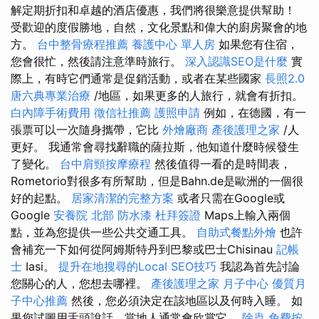
解定期折扣和卓越的酒店優惠，我們將很樂意提供幫助！
受歡迎的度假勝地，自然，文化景點和偉大的廚房聚會的地
方。
台中整骨療程推薦
養護中心 單人房
如果您有住宿，
您會很忙，然後請注意準時旅行。
深入認識SEO是什麼
實
際上，有時它們通常是促銷活動，或者在某些國家
長照2.0
唐六典專業治療
/地區，如果更多的人旅行，就會有折扣。
白內障手術費用
徵信社推薦
護照申請
例如，在德國，有一
張票可以一次隨身攜帶，它比
外燴廠商
產後護理之家
/人
更好。 我通常會尋找辭職的薩拉斯，他知道什麼時候發生
了變化。
台中肩頸按摩療程
然後值得一看的是時間表，
Rometorio對很多有所幫助，但是Bahn.de是歐洲的一個很
好的起點。
居家清潔的完整方案
或者只需在Google或
Google
安養院 北部
防水漆
杜拜簽證
Maps上輸入兩個
點，並為您提供一些公共交通工具。
自助式餐點外燴
也許
會補充一下如何從阿姆斯特丹到巴黎或巴士Chisinau
記帳
士
Iasi。
提升在地搜尋的Local SEO技巧
我認為首先討論
您關心的人，您想去哪裡。
產後護理之家 月子中心
優質月
子中心推薦
然後，您必須決定在該地區以及何時入睡。 如
果您試圖用舌頭說話，當地人通常會欣賞它。
除蟲
免費按