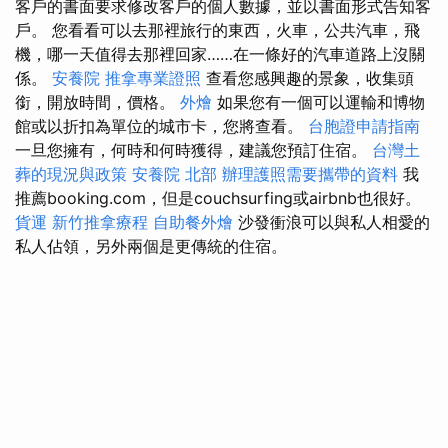
客戶的書面要求修改客戶的個人數據，並以書面形式告知客
戶。 您看看可以去那裡旅行的東西，火車，公共汽車，飛
機，哪一天值得去那裡回家……在一條好的汽車道路上沒關
係。
安養院
推拿專業證照
查看您感興趣的景象，收集頭
銜，開放時間，價格。
外燴
如果您有一個可以運輸和博物
館或以折扣為單位的城市卡，您將查看。
台胞證申請指南
一旦您擁有，何時和何時獲得，建議您預訂住宿。
台灣土
葬的現況與政策
安養院 北部
辦理護照需要攜帶的資料
我
推薦booking.com，但是couchsurfing或airbnb也很好。
貨運
新竹推拿療程
自助餐外燴
沙發衝浪可以與私人相愛的
私人佔領，另外兩個是更傳統的住宿。