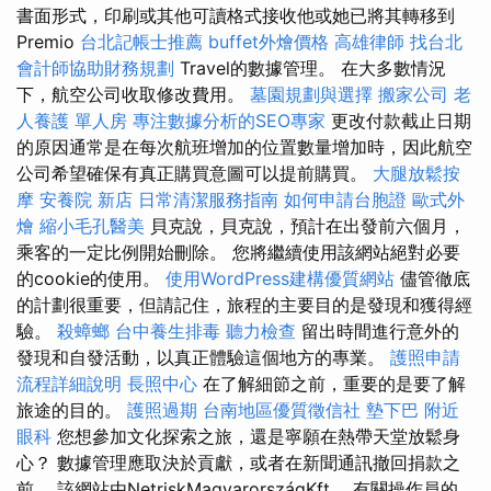
書面形式，印刷或其他可讀格式接收他或她已將其轉移到
Premio
台北記帳士推薦
buffet外燴價格
高雄律師
找台北
會計師協助財務規劃
Travel的數據管理。 在大多數情況
下，航空公司收取修改費用。
墓園規劃與選擇
搬家公司
老
人養護 單人房
專注數據分析的SEO專家
更改付款截止日期
的原因通常是在每次航班增加的位置數量增加時，因此航空
公司希望確保有真正購買意圖可以提前購買。
大腿放鬆按
摩
安養院 新店
日常清潔服務指南
如何申請台胞證
歐式外
燴
縮小毛孔醫美
貝克說，貝克說，預計在出發前六個月，
乘客的一定比例開始刪除。 您將繼續使用該網站絕對必要
的cookie的使用。
使用WordPress建構優質網站
儘管徹底
的計劃很重要，但請記住，旅程的主要目的是發現和獲得經
驗。
殺蟑螂
台中養生排毒
聽力檢查
留出時間進行意外的
發現和自發活動，以真正體驗這個地方的專業。
護照申請
流程詳細說明
長照中心
在了解細節之前，重要的是要了解
旅途的目的。
護照過期
台南地區優質徵信社
墊下巴
附近
眼科
您想參加文化探索之旅，還是寧願在熱帶天堂放鬆身
心？ 數據管理應取決於貢獻，或者在新聞通訊撤回捐款之
前。 該網站由NetriskMagyarországKft。 有關操作員的