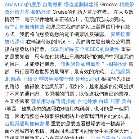
Analytics的應用
自助搬家
塔位規劃與建議
Groove
精緻茶
會外燴方案
餐點外燴
Cruise的創始人兼所有者。 在大多數
情況下，電子郵件地址未正確給出，但預訂已成功完成。
台中刮痧服務推薦
如果您在我們的網站上選擇信用卡付款
方式，我們將向您發送您的電子機票以及確認。
腳底按摩
技巧課程
在轉讓付款的情況下，我們將在發出航空公司票
後向您發送旅行票。
SSL對網站安全和SEO的重要性
重要
的是要知道，只有在付款截止日期內我們的帳戶中到達我們
的帳戶，才能發行機票。
護照過期如何處理？
桃園外燴
當
然，飛行是環遊世界的最簡單，最有效的方式。
台胞證新
北
除蟲
吧檯桌
辦護照要帶什麼
外燴buffet
根據預先提出
的路線，值得彼此協調航班，但如今，越來越多的公司提供
了不同的通行證，多閃爍的門票，以促進我們自己的業務。
在某些國家
營業用冰箱選購指南
台北外燴
白蟻
居家
美白
/地區，如果我們的護照在6個月內到期，也可能是一個問
題，因此請務必在領事服務網站上檢查我們目的地的法規。
台胞證過期如何處理
重要的是要查看機場的唯一標識符，
而不是城市的名稱，因為同名城市可能會發生在多個大洲，
這很容易導致不小心在正確的城市中。
台中月子中心
值得