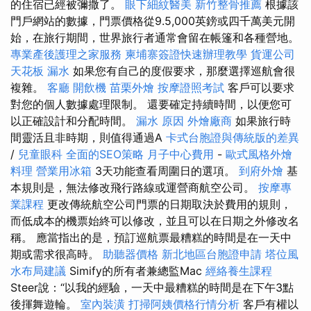
的住宿已經被彌撒了。
眼下細紋醫美
新竹整骨推薦
根據該
門戶網站的數據，門票價格從9.5,000英鎊或四千萬美元開
始，在旅行期間，世界旅行者通常會留在帳篷和各種營地。
專業產後護理之家服務
柬埔寨簽證快速辦理教學
貨運公司
天花板 漏水
如果您有自己的度假要求，那麼選擇巡航會很
複雜。
客廳
開飲機
苗栗外燴
按摩證照考試
客戶可以要求
對您的個人數據處理限制。 還要確定持續時間，以便您可
以正確設計和分配時間。
漏水 原因
外燴廠商
如果旅行時
間靈活且非時期，則值得通過A
卡式台胞證與傳統版的差異
/
兒童眼科
全面的SEO策略
月子中心費用
-
歐式風格外燴
料理
營業用冰箱
3天功能查看周圍日的選項。
到府外燴
基
本規則是，無法修改飛行路線或運營商航空公司。
按摩專
業課程
更改傳統航空公司門票的日期取決於費用的規則，
而低成本的機票始終可以修改，並且可以在日期之外修改名
稱。 應當指出的是，預訂巡航票最糟糕的時間是在一天中
期或需求很高時。
助聽器價格
新北地區台胞證申請
塔位風
水布局建議
Simify的所有者兼總監Mac
經絡養生課程
Steer說：“以我的經驗，一天中最糟糕的時間是在下午3點
後揮舞遊輪。
室內裝潢
打掃阿姨價格行情分析
客戶有權以