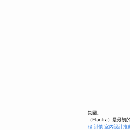
氛圍。
（Elantra）
程
討債
室內設計推