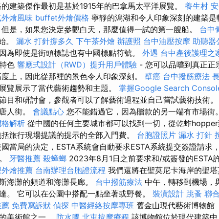
的建築傑作最初是基於1915年的巴拿馬太平洋展覽。
養生村
安
式外燴風味
buffet外燴價格
寧靜的潟湖和令人印象深刻的建築是
 但是，如果您決定參觀白天，那麼值得一試的第一艘船。
台中
開始。
漏水 打針撐多久
下午茶外燴
辦護照
台中油壓按摩
助聽器
因為即使是街頭標誌也有中國標點符號。
外遇
台中產後護理之
飪特色
響應式設計（RWD）提升用戶體驗
- 您可以品嚐到真正正
高度上，因此從那裡的景色令人印象深刻。
壁癌
台中撥筋療法
長
展覽展示了當代藝術趨勢和主題。
掌握Google Search Cons
節目和研討會，參觀者可以了解藝術過程並自己嘗試藝術技術
了唐人街。
會議點心
您不能錯過它，因為贈款的另一端有市場街
價格解析
從中國的任何主要城市都可以找到一切，從乾蚱hoppe
包括旅行現場提議的提示的全部入門費。
台胞證照片
漏水 打針
國當局的決定，ESTA系統會自動要求ESTA系統提交簽證請求
證。
牙醫推薦
殺蟑螂
2023年8月1日之前要求和/或簽發的EST
型外燴推薦
台南辦理台胞證流程
我們還將在聖莫尼卡海岸的聖塔
尼斯海灘的頻道和海灘長廊。
台中撥筋療法
中午，轉移到機場，
達。 它可以在公園中搭配一點坐著或野餐。
裝潢設計
跳蚤
聯
推薦
免費寫訴狀
偵探
中醫經絡按摩專班
舊金山現代藝術博物館（
要的美術館之一。
防水膠
北屯按摩療程
該博物館位於現代建築中