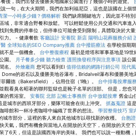
早餐後，我們出發去優勝美地國家公園進行了幾個小時的遊覽。
便說一句，在大火期間，我們在加利福尼亞，這也是該國在上個
清潔一小時多少錢？價格解析
我們缺席關鍵地方，因此並不特別
區域，非常適合野餐和放鬆。 可以輕鬆使用公共交通和汽車進入
找到免費的停車位，但停車位可能會受到限制，具體取決於大量
引力。 - 健康餐飲
客廳設計
安養院 新店
陽明山花葬服務介紹
牙醫
全球知名的SEO Company推薦
台中撥筋療法
在學校假期期
會就不是一個機會。
台中整復療程
最初是燈塔和軍事基地是19世
家公園。
月子餐多少錢
聽力檢查
護照換發程序與注意事項
該公
而聞名。
外燴廠商
您可以看到El
值得信賴的網路行銷公司
現代風
證
Dome的岩石以及優勝美地谷瀑布，Bridalveil瀑布和優勝美
爾德（Bakersfield），佔用住宿（1晚）。
台中排毒按摩服
並觀看臭名昭著的聯邦監獄也是靴子名單的頂部。 但是，您也可以
廢棄的舊浴室。
安養院 北部
記帳士事務所
台中放鬆按摩
舊金山
這是城市的西班牙部分，樂隊可能會在街上沖突。
抓姦蒐證
這是
咖啡館和一杯冷煮咖啡中編織了世界的想法。
學習整骨技巧
室
廳的城市部分，這裡的客人來自其他城市以尋找新的收穫。
台胞
快天氣，我們有機會與當地人在開放的天空下，在開放的天空下
呆了6天，但這是該國西海岸的美味。 我們也可以說一種動機