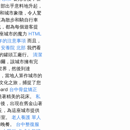
中部出乎意料地升起，
點和城市象徵，令人驚
還為散步和騎自行車
化，都為每個遊客提
座城市的魔力
HTML
年的注意事項
而且，
。
安養院 北部
我們看
永生的罐頭工廠行。
清潔
梅爾，該城市擁有完
世界，然後到達
n中，當地人算作城市的
正的文化之旅，捕捉了您
ard
台中骨盆矯正
繞著精美的花床。
私
後，出現在舊金山著
丘，為這座城市提供
浴室。
老人養護 單人
的晚餐。
台中整復服