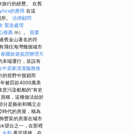
旅行的經歷。 在舊
ytics的應用
在這
場所。
法律顧問
水 緊急處理
心推薦
m）。
苗栗
過舊金山著名的符
有飛往海灣幾個城市
泰國旅遊簽證辦理方
的末端運行，並設有
台中居家清潔服務推
市的視野中脫穎而
年被罰款4000萬美
故意污染船舶的“有史
員稱，這種做法始於
一部分是藝術和獨立企
亞時代的房屋，稱為
飾豐富的房屋在城市
ook望台之一，在那裡
 永和
看完塔後，在