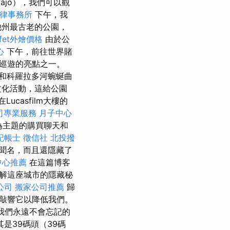
ajo），我們可以觀
律事務所
下午，我
他州最古老的公園，
ffet外燴價格
由於公
心
下午，前往世界賭
們巡遊的亮點之一。
和科羅拉多河蜿蜒曲
文化活動，這給公園
Lucasfilm大樓的
司專業服務
月子中心
》為主題的購買聊天和
記帳士
徵信社
北投撥
聞名，而且還隱藏了
中心推薦
在這篇博客
解這座城市的隱藏秘
公司
搬家公司推薦
歸
敲響它以降低我們。
 我們永遠不會忘記的
是39碼頭（39碼