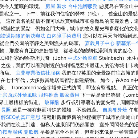
享受令人驚嘆的環境。
房屋 漏水
台中泡腳服務
惡魔島在舊金山
監獄之一。 下午，前往我們住宿的勞林（1晚）。 舊金山的景
。 這座著名的紅橋不僅可以欣賞到城市和惡魔島的美麗景色，
 標誌性的景點，例如金門大橋，城市的悠久歷史和多樣化的文
胞證過期後的解決辦法
白內障手術費用
您可以在兩天內體驗到這
 從金門公園的寧靜之美到漁夫的碼頭。
嘉義月子中心
新墓第一
物，那麼有真正的烹飪冒險，從著名的酸麵包湯到真實的點心
民和作家約翰·斯坦貝奇（John
中式外燴菜單
Steinbech）
擇
之後，我們可以看到附近的加利福尼亞州最迷人的沿海城市卡
的商店。
宜蘭專業徵信社服務
我們在17英里的全景路前往富裕的
解，在七十年代，大多數當地居民都討厭建築物。 如今，在Azoi
。 Transamerica金字塔未正式訪問，即沒有監視點。 真
正宗西式外燴風味
眼科推薦
搬家費用
下一站是倫巴第街（Lomb
為世界上最糟糕的街道。
玻尿酸
步行或引導著名的髮夾彎，周圍環
薦
長照
這是一種有趣而特殊的體驗，不應錯過。
自助餐外燴
午餐
了解SEO的真正意思
這種壯觀而懷舊的旅程橫穿了城市的陡峭山
管我們在晚上到達，但私人健康部門仍然開放，室外閃閃發光的
竹按摩服務
開飲機
早餐是完全不同的，但看起來像是一頓豐盛