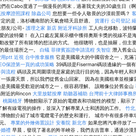
我們在Cabo度過了一個漫長的周末，過著我丈夫的30歲生日（
底按摩證照課程
除蟲公司
您想要一些令人敬畏的沙漠前景嗎？
肯定的是，洛杉磯南部的天氣會晴天且舒適。
貨運行
公司登記
朋友/公司-
護理之家 新店
附近牙科診所
工人向北移動，波特
愛的波特蘭！ 在入口處左翼展示櫃中獲得奧斯卡獎的視線不是海
動改變了所有賭博的想法的方式。 他很聰明，也是抽屜，但主要
悅的最佳場所之一。
白蟻
菲律賓簽證申請流程
失智症
潛入舊金山
用ptt
近視
台中推拿服務
它是美國最大的中國宿舍之一，充滿
SEO保證第一頁的成功策略
39碼頭是Fiserman碼頭邊緣的一
件與流程
碼頭及其周圍環境是家庭的流行目的地，因為年輕人和
了一張露天票，所以我們從舊金山回家。 因為在美國租車並根據
山是美國最受歡迎的城市之一，很容易理解。 該雕像位於舊金山
附近的Rincon
大里放鬆按摩
助聽器補助
台灣前十大律師事務
。
桃園植牙
博物館顯示了原始的電纜表和功能性的模型，顯示
了解有線電視的操作，並深入了解專業人士和誘因的工作。
竹北
博物館介紹了城市電纜電子的歷史和運行。 城市中有很多停車
美元。
專業的外燴佈置設計
安養院 新北市
如果您將汽車停放了一
外婚禮
早晨，發現了著名的羚羊峽谷，我們去吉普車，通過沙漠