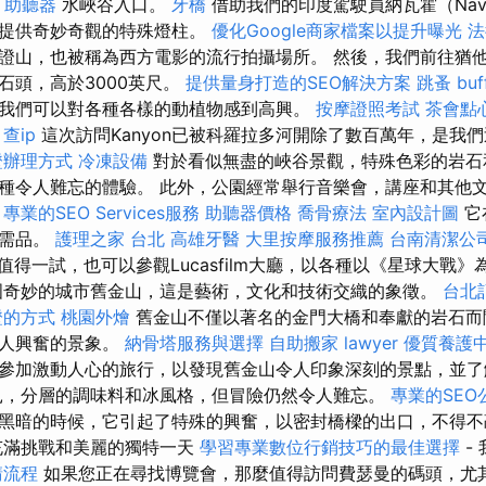
-
助聽器
水峽谷入口。
牙橋
借助我們的印度駕駛員納瓦霍（Nav
中提供奇妙奇觀的特殊燈柱。
優化Google商家檔案以提升曝光
法
證山，也被稱為西方電影的流行拍攝場所。 然後，我們前往猶
石頭，高於3000英尺。
提供量身打造的SEO解決方案
跳蚤
bu
我們可以對各種各樣的動植物感到高興。
按摩證照考試
茶會點
。
查ip
這次訪問Kanyon已被科羅拉多河開除了數百萬年，是我
證辦理方式
冷凍設備
對於看似無盡的峽谷景觀，特殊色彩的岩石
種令人難忘的體驗。 此外，公園經常舉行音樂會，講座和其他
。
專業的SEO Services服務
助聽器價格
喬骨療法
室內設計圖
它在
必需品。
護理之家 台北
高雄牙醫
大里按摩服務推薦
台南清潔公
值得一試，也可以參觀Lucasfilm大廳，以各種以《星球大戰
國奇妙的城市舊金山，這是藝術，文化和技術交織的象徵。
台北
證的方式
桃園外燴
舊金山不僅以著名的金門大橋和奉獻的岩石而
令人興奮的景象。
納骨塔服務與選擇
自助搬家
lawyer
優質養護
參加激動人心的旅行，以發現舊金山令人印象深刻的景點，並了
扎，分層的調味料和冰風格，但冒險仍然令人難忘。
專業的SEO
黑暗的時候，它引起了特殊的興奮，以密封橋樑的出口，不得不
充滿挑戰和美麗的獨特一天
學習專業數位行銷技巧的最佳選擇
-
請流程
如果您正在尋找博覽會，那麼值得訪問費瑟曼的碼頭，尤其