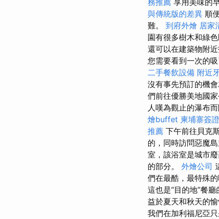
務推薦
享用美味的
與傳統版的差異
順
難。
到府外燴
居家
園有很多樹木和綠色
還可以在建築物附近
您需要看到一次的吸
二手餐飲設備
附近
沒有事先預訂的機
們前往優勝美地國
人嘆為觀止的瀑布
燴buffet
柬埔寨簽
推薦
下午前往貝克斯菲
的，同時訪問惡魔島
室，該浴室是城市
的部分。
外燴公司
們在最酷，最特殊的
這也是“目的地”餐
益於夏天和秋天的愉
我們在加利福尼亞只