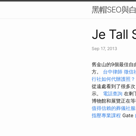
黑帽SEO與
Je Tall
Sep 17, 2013
舊金山的9個最佳自
方。
台中律師
徵信
行社如何代辦護照
從遠處看到了很多次
示。
電話查詢
在剩
博物館和展覽正在
值得信賴的葬儀社服
指壓專業課程
Gate