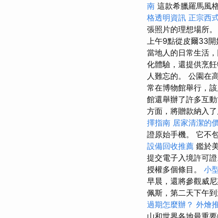
南
這款希臘羅馬風格
格透明資訊
正宗西
張照片的理想場所。
上午9點從皮爾33
當地人的日常生活，
化體驗，還提供烹
人難忘的。 公園在
常在博物館舉行，該
館還舉辦了許多互動
方面，將贈款納入
擇指南
居家清潔的
證原始手機。 它不
設備回收推薦
鑑於美
提交電子入境許可
授權多個條目。
小
早晨，還將參觀威
佩斯，第二天下午到
過期怎麼辦？
外燴
山和世界各地最重