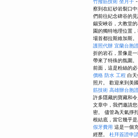
竹撥筋技術
坐月子
察到在紅砂岩裂口
們前往紀念碑谷的見
錫安峽谷，大教堂的
園的獨特地理位置，
場首都拉斯維加斯
護照代辦
宜蘭台胞
折的岩石，景像是一
帶來了特殊的氛圍
前面，這是粉絲的
價格
防水 工程
白天
照片。 歡迎來到美
筋技術
高雄辦台胞
許多隱藏的寶藏和
文章中，我們邀請您
密。 儘管為天氣掙
根結底，當它幾乎是
假牙費用
這是一個
經歷。
杜拜簽證申