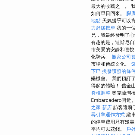
最大的收藏之一。 
如何早日回來。
腳
地點
天氣幾乎可以
力舒緩按摩
我的一位
兄，我最終發明了心
有趣的是，迪斯尼自
市美景的安靜和喜
化騎兵。
搬家公司費
市場和傳統文化。
下巴
換發護照的條
樂機會。 我們預訂
得起的體驗！ 舊金
脊椎調整
奧克蘭灣橋
Embarcadero附近
之家 新店
訪客還將
尋引擎運作方式
纜車
的停車費用只有幾
平均可以花錢。
戶