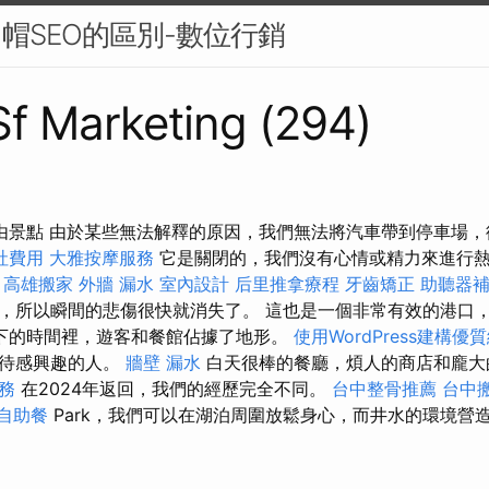
白帽SEO的區別-數位行銷
 Sf Marketing (294)
由景點 由於某些無法解釋的原因，我們無法將汽車帶到停車場
社費用
大雅按摩服務
它是關閉的，我們沒有心情或精力來進行
？
高雄搬家
外牆 漏水
室內設計
后里推拿療程
牙齒矯正
助聽器
，所以瞬間的悲傷很快就消失了。 這也是一個非常有效的港口
下的時間裡，遊客和餐館佔據了地形。
使用WordPress建構優
等待感興趣的人。
牆壁 漏水
白天很棒的餐廳，煩人的商店和龐大
務
在2024年返回，我們的經歷完全不同。
台中整骨推薦
台中
自助餐
Park，我們可以在湖泊周圍放鬆身心，而井水的環境營