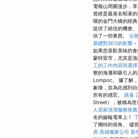
電報山周圍漫步，
曾經是最臭名昭著的
嘆的金門大橋的經典
提供了絕佳的機會。
供了一些東西。
台
基礎對SEO的影響
-
如果您喜歡美味的食
蒙特雷市，尤其是漁
工的工作內容與選
整的海灘和吸引人
Lompoc。 據了
象徵，並為此感到自豪
所有的感官。
跳蚤
Street），被稱
人居家清潔服務推
名的齒輪電車上！
了獨特的視角。 儘
房
高雄搬家公司
新