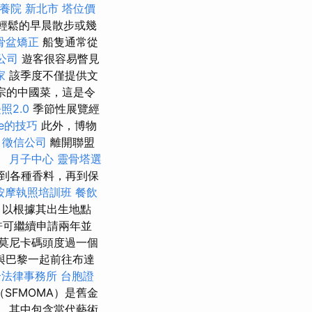
養院 新北市
塔位價
輕鬆的早晨散步或幾
骨盆矯正
船隻通常從
公司
遊客很容易瞥見
家
該季度不僅提供文
宗的中國菜，這是令
照2.0
季節性展覽經
ole的技巧
此外，博物
。
徵信公司
離開聯盟
。
月子中心
靈骨塔選
r到各種香料，再到保
按摩執照培訓班
餐飲
，以根據其出生地點
A許可繼續申請兩年並
莫尼卡碼頭度過一個
與巴黎一起前往布達
合法律事務所
台胞證
SFMOMA）是舊金
，其中包含當代藝術