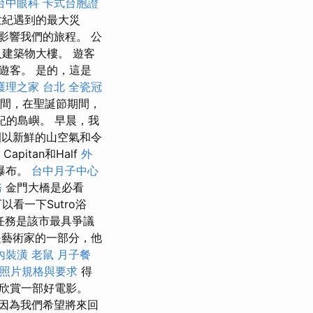
台中眼科
卡式台胞證
世紀遇到的最大災
影響我們的旅程。 公
建築物大樓。 遊客
遊客。 是的，這是
護理之家 台北
全瓷冠
間，在聖誕節期間，
紀的島嶼。 早晨，我
園以新鮮的山空氣和令
Capitan和Half
外
地瀑布。
台中月子中心
務
金門大橋是必看
看一下Sutro浴
任務是該市最具爭議
藝術家的一部分，他
內裝潢
老鼠
月子餐
證照片規格與要求
得
欣賞一部好電影。
，因為我們希望將來回