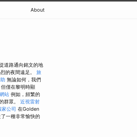
About
，從道路通向銘文的地
熱烈的夜間遠足。
旅
補助
無論如何，我們
，但僅在黎明時顯
質網站
例如，頻繁的
的群眾。
近視雷射
搬家公司
在Golden
造了一種非常愉快的