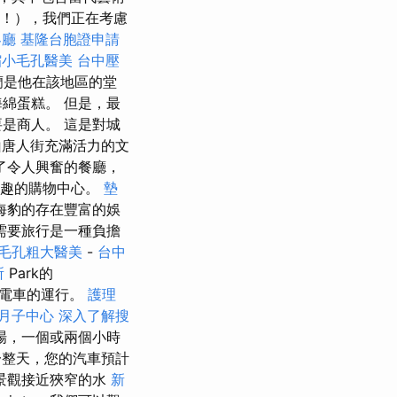
啊！），我們正在考慮
客廳
基隆台胞證申請
縮小毛孔醫美
台中壓
蘭是他在該地區的堂
綿蛋糕。 但是，最
是商人。 這是對城
唐人街充滿活力的文
了令人興奮的餐廳，
個有趣的購物中心。
墊
海豹的存在豐富的娛
需要旅行是一種負擔
毛孔粗大醫美
-
台中
所
Park的
了電車的運行。
護理
月子中心
深入了解搜
場，一個或兩個小時
整天，您的汽車預計
景觀接近狹窄的水
新