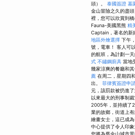
頭）。
泰國簽證
墓
金山冒險之久的盡頭，
裡，您可以欣賞到橋
Fauna-美國黑熊
精
Captain，著名
地區外燴選擇
下午，
號，電車！ 客人可
的航班，為計劃一天
式
不鏽鋼廚具
當地
幾家涼爽的餐廳和
薦
在周二，星期四和
出。
菲律賓簽證申
元，該罰款被扔進
以來最大的刑事制裁
2005年，並持續
業的故鄉，街道上
繪畫女士，這已成
中心提供了令人印
您將為舊金山城市