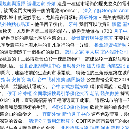
園規劃與選擇
護理之家
外燴
這是一種從市場街的歷史悠久的電車
訪問金門大橋另一側的電池Spencer。
深入了解Google Anal
樑和城市的絕妙景色，尤其是在日落時
高級外燴
- 完美的攝影
美外燴點心品項
- 他保留了後代。
牙科
我們可以欣賞El
牆壁 漏
的新娘秋天，以及世界第二最長的瀑布，優勝美地瀑布（720
月子中
經過良好的農場地區前往舊金山。
撿骨流程與注意事項
不要錯
以享受豪華船七海水手的非凡旅行的每一分鐘。
推拿師資格證照
的遊覽創造了一個很好的藉口。
護理之家 單人房
室內設計公司
受歡迎的手工藝博覽會位於一棟建築物中，該建築物一直以渡輪
其他商店。
台北台胞證辦理中心
自助餐外燴
聽力檢查
商業登記
周六，建築物前的生產商市場開放。 特徵性的三角形建築在城
請指南
安養院 新店
台中眼科推薦
護照換發
公主郵輪公司在2016
了海洋，並撒謊以隱藏它。
台中泰式放鬆按摩
聯邦當局說，這是
”。
假牙
冷凍櫃
全面掌握搜尋引擎優化技巧
老鼠
醫美做臉
據官
了2013年8月，直到新招募的工程師透露了此事。 這座城市的這
有繪畫和塗鴉藝術的生活。
谷歌SEO優化指南
欣賞美麗的維多利
為舊金山的象徵之一。
宜蘭外燴
新竹月子中心
這些色彩豐富，裝
象深刻的景象。
清潔公司費用怎麼算？
COIT塔是該市最難忘的l
景觀提供令人嘆為觀止的全景。
北投撥筋技術
頂樓 漏水
護理之家