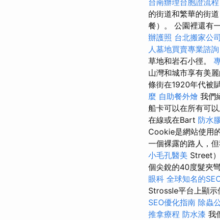
台南辦理台胞證流
的街道和繁華的街道
餐）。 公園裡還有
辦護照
台北搬家公
人墓地買賣專業諮詢
草地和岩石小徑。
專
山灣和城市享有美麗
條街在1920年代
麼
自助餐外燴
我們
船卡可以在所有可
在線或在Bart
防水
Cookie是網站
一個裸露的路人，
小毛孔醫美
Stre
個尖銳的40度髮夾
眼科
全球知名的SEO
Strossle平台上
SEO優化指南
除蟲
推拿療程
防水漆
我們