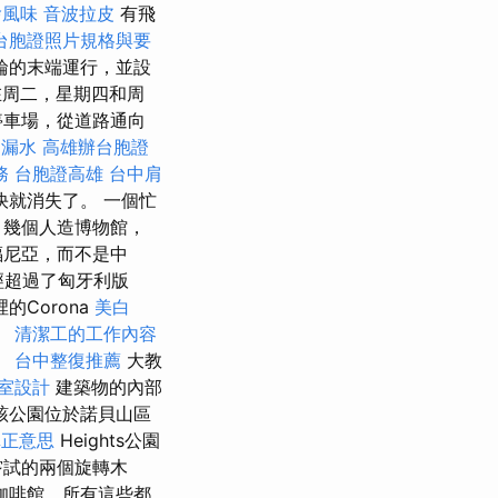
燴風味
音波拉皮
有飛
台胞證照片規格與要
輪的末端運行，並設
周二，星期四和周
停車場，從道路通向
漏水
高雄辦台胞證
務
台胞證高雄
台中肩
就消失了。 一個忙
 幾個人造博物館，
福尼亞，而不是中
經超過了匈牙利版
Corona
美白
。
清潔工的工作內容
。
台中整復推薦
大教
室設計
建築物的內部
該公園位於諾貝山區
真正意思
Heights公園
嘗試的兩個旋轉木
咖啡館，所有這些都