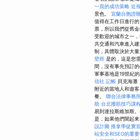
一頁的成功策略
近
景色。
宜蘭台胞證
值得在工作日進行的
票，所以我們從舊金
受歡迎的城市之一，
共交通和汽車進入建
制，具體取決於大
壁癌
是的，這是您
間，沒有事先預訂
軍事基地是19世紀
信社
記帳
貝克海灘（
附近的當地人和遊
餐。
聯合法律事務
助
台北撥筋技巧課
易到達拉斯維加斯。
是，如果他們聞起來
設計圖
推拿學徒實
站安全和SEO的重要