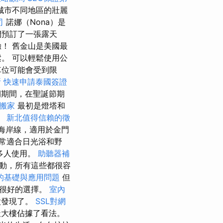
城市不同地區的壯麗
司
諾娜（Nona）是
們預訂了一張露天
！ 舊金山是美國最
。 可以輕鬆使用公
車位可能會受到限
所
快速申請泰國簽證
期期間，在聖誕節期
搬家
最初是燈塔和
。
新北值得信賴的徵
的海岸線，適用於金門
常適合日光浴和野
多人使用。
助聽器補
活動，所有這些都很容
O的基礎與應用問題
但
個很好的選擇。
室內
太發現了。
SSL對網
天大樓佔據了看法。