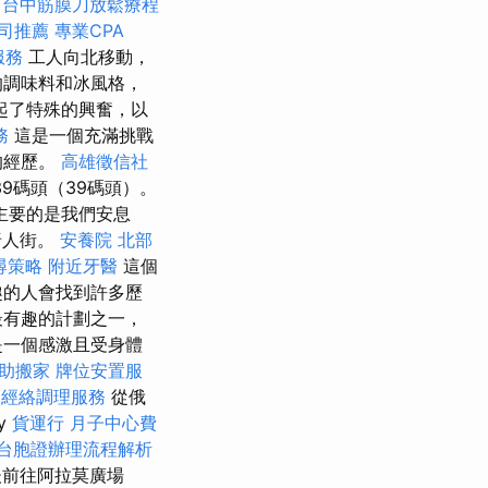
台中筋膜刀放鬆療程
司推薦
專業CPA
服務
工人向北移動，
的調味料和冰風格，
起了特殊的興奮，以
務
這是一個充滿挑戰
的經歷。
高雄徵信社
9碼頭（39碼頭）。
主要的是我們安息
唐人街。
安養院 北部
尋策略
附近牙醫
這個
趣的人會找到許多歷
最有趣的計劃之一，
是一個感激且受身體
助搬家
牌位安置服
班
經絡調理服務
從俄
y
貨運行
月子中心費
台胞證辦理流程解析
前往阿拉莫廣場