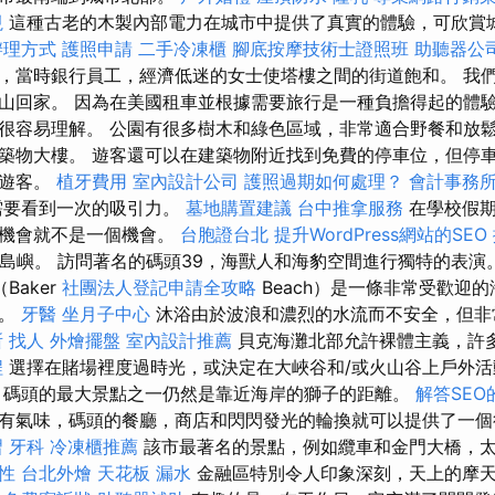
視
這種古老的木製內部電力在城市中提供了真實的體驗，可欣賞
辦理方式
護照申請
二手冷凍櫃
腳底按摩技術士證照班
助聽器公
，當時銀行員工，經濟低迷的女士使塔樓之間的街道飽和。 我
山回家。 因為在美國租車並根據需要旅行是一種負擔得起的體驗
很容易理解。 公園有很多樹木和綠色區域，非常適合野餐和放鬆
築物大樓。 遊客還可以在建築物附近找到免費的停車位，但停
量遊客。
植牙費用
室內設計公司
護照過期如何處理？
會計事務
需要看到一次的吸引力。
墓地購置建議
台中推拿服務
在學校假
的機會就不是一個機會。
台胞證台北
提升WordPress網站的SEO
的島嶼。 訪問著名的碼頭39，海獸人和海豹空間進行獨特的表演
Baker
社團法人登記申請全攻略
Beach）是一條非常受歡迎
客。
牙醫
坐月子中心
沐浴由於波浪和濃烈的水流而不安全，但非
所
找人
外燴擺盤
室內設計推薦
貝克海灘北部允許裸體主義，許
程
選擇在賭場裡度過時光，或決定在大峽谷和/或火山谷上戶外
 碼頭的最大景點之一仍然是靠近海岸的獅子的距離。
解答SE
有氣味，碼頭的餐廳，商店和閃閃發光的輪換就可以提供了一
習
牙科
冷凍櫃推薦
該市最著名的景點，例如纜車和金門大橋，
性
台北外燴
天花板 漏水
金融區特別令人印象深刻，天上的摩