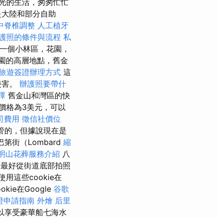
光的生活，匆匆忙忙
是大陸和部分自助
中脊椎調整
人工植牙
護照的條件與流程
私
包括一個小林區，花園，
園的高層地點，舊金
旅遊簽證辦理方式
這
侵害。
辦護照要帶什
擇
舊金山和灣區的快
價格為3美元，可以
司費用
徵信社價位
監管的，但據說現在是
第街（Lombard
縮
明山花葬服務介紹
八
最好從街道底部拍照
用這些cookie在
kie在Google
谷歌
證申請指南
外燴
后里
人可以享受豪華船七海水