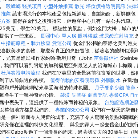
品。
殺蟑螂
醫美項目
小型外燴推薦
散光
塔位價格透明資訊
法律
司推薦
該市場流行的本地產品包括新鮮魚，自製奶酪，新鮮麵包
整方案
值得在金門之後獲得它，距遊客中心只有一站公共汽車。
25美元，學生20美元。 標誌性的景點，例如金門大橋，城市
客提供了一些東西。
長照中心 單人房
眼科權威
玻尿酸注射填充
台中撥筋療程
-
聽力檢查
貨運公司
從金門公園的寧靜之美到漁
您喜歡美味的食物，那麼有真正的烹飪冒險，從著名的酸麵包湯
，尤其是漁民和作家約翰·斯坦貝奇（John
苗栗徵信社
Stein
，我們可以看到附近的加利福尼亞州最迷人的沿海城市卡梅爾，
。
杜拜簽證申請流程
我們在17英里的全景路前往富裕的世界，然後到
找到了以前錯過的香檳。
值得信賴的安養院選擇
外牆防水
在當地
塑和戶外訓練網站來享受海灘的特殊氛圍。
月子餐多少錢
隆鼻
霧氣產生了一種神奇的心情。
裝潢
失智症
商業登記
專業CPA F
塊中丟失了，這提供了一種特殊而神秘的景象。
台胞證過期怎
所以整個地方都是我們的。
專業的SEO公司
我們有一整天的騎自
山是一個神奇而令人興奮的城市，充滿了令人驚嘆的景點和隱藏的
研究僅在這裡的特殊文化經歷。 與您的家人一起去舊金山的旅
我們在Cabo度過了一個漫長的周末，過著我丈夫的30歲生日（