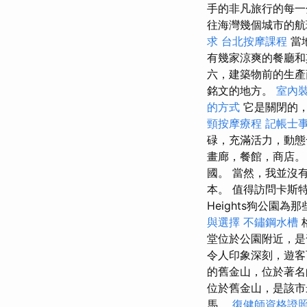
手的非凡旅行的每
往海灣幾個城市的航
求
台北按摩課程
當
有幾家涼爽的餐廳
六，建築物前的生產
銘文的地方。
室內
的方式
它是關閉的
頸按摩療程
記帳士
碌，充滿活力，動態
畫廊，餐館，商店。
國。 當然，我並沒
本。 值得訪問卡斯
Heights狗公
與選擇
不鏽鋼水槽
堂位於公園附近，是
令人印象深刻，遊客
的舊金山，位於著
位於舊金山，是該市
馬。
復健師資格證