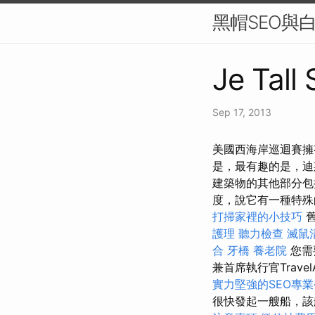
黑帽SEO與
Je Tall
Sep 17, 2013
美國西海岸巡迴賽擁
是，最有趣的是，迪
建築物的其他部分包
度，說它有一種特殊
打掃家裡的小技巧
護理
聽力檢查
滅鼠
合
牙橋
養老院
您需
兼首席執行官TravelAn
實力堅強的SEO專
很快發起一艘船，該