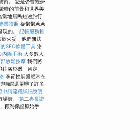
藝術。 您是否曾經夢
驚嘆的前景和世界美
為當地居民短途旅行
專業證照
從鬱鬱蔥蔥
發現的。
記帳服務推
由於火災，他們無法
的SEO軟體工具
洛
白內障手術
大多數人
頭部放鬆按摩
我們將
飛往洛杉磯，肯定。
略
季節性展覽經常在
博物館還舉辦了許多
照申請流程詳細說明
市場街。
第二專長證
料，再到保證原始手