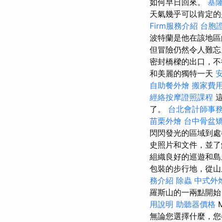
如何早日回來。
基
天氣幾乎可以肯定的
Firm服務介紹
台胞
波特蘭是他在該地區
但冒險仍然令人難
密封橋樑的出口，
和美麗的獨特一天
自助餐外燴
搬家費
經絡按摩證照課程
了。
台北會計師事
苗栗外燴
台中骨盆
閃閃發光的區域到處
史照片和文件，並了
組織良好的巡遊和島
包裝的步行地，從山
務介紹
除蟲
中式外
羅斯山的一兩點開始
用說明
助聽器價格
無論您選擇什麼，