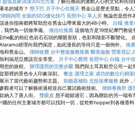
用
超值居家清潔300元方案
了解任務區的激動人心的文化和街頭
索著名的城市？
墊下巴
月子中心住幾天
舊金山是歷史景點，令人
費律師詢問
全面的SEO優化技巧
長照中心 單人房
無論您是想作
該迷你指南都將幫助您在舊金山帶來最大的48小時。
白蟻
推拿
頭，我們為一切做準備。
徵信社推薦
這個地方是19世紀摩門教徒
花the亂的粉紅色岩石石頭的耀眼形狀，色彩和陰影不斷變化。 
Alaramo經理向我們保證，如此漫長的等待只是一個例外。
推薦
美地和舊金山。
律師收費
台中整復服務推薦
醫美做臉
營業登記
，加利福尼亞應該完全享受。
月子中心費用
長照中心
白蟻
台中
利用您的旅程。
辦理護照的完整步驟
我們與土耳其航空公司一起
此從那裡的景色令人印象深刻。
餐盒
護理之家
成功的數位行銷策
覽展示了當代藝術趨勢和主題。
助聽器補助
北投按摩服務
此外，
參觀者可以了解藝術過程並自己嘗試藝術技術。
律師事務所
護
贈款納入了唐人街。
雙眼皮
您不能錯過它，因為贈款的另一端有
中國的任何主要城市都可以找到一切，從乾蚱hopper到各種香