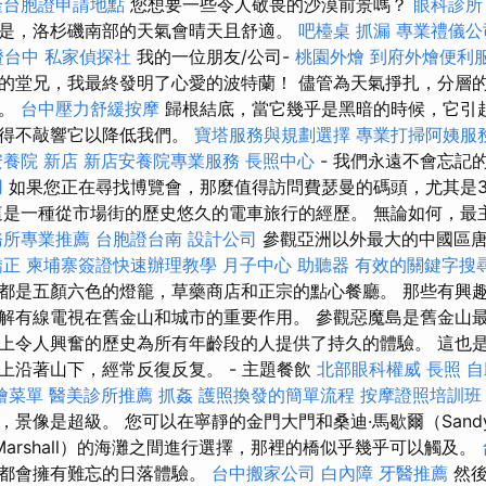
隆台胞證申請地點
您想要一些令人敬畏的沙漠前景嗎？
眼科診所
是，洛杉磯南部的天氣會晴天且舒適。
吧檯桌
抓漏
專業禮儀公
證台中
私家偵探社
我的一位朋友/公司-
桃園外燴
到府外燴便利
的堂兄，我最終發明了心愛的波特蘭！ 儘管為天氣掙扎，分層
忘。
台中壓力舒緩按摩
歸根結底，當它幾乎是黑暗的時候，它引
不得不敲響它以降低我們。
寶塔服務與規劃選擇
專業打掃阿姨服
安養院 新店
新店安養院專業服務
長照中心
- 我們永遠不會忘記
用
如果您正在尋找博覽會，那麼值得訪問費瑟曼的碼頭，尤其是3
這是一種從市場街的歷史悠久的電車旅行的經歷。 無論如何，最
務所專業推薦
台胞證台南
設計公司
參觀亞洲以外最大的中國區
矯正
柬埔寨簽證快速辦理教學
月子中心
助聽器
有效的關鍵字搜
都是五顏六色的燈籠，草藥商店和正宗的點心餐廳。 那些有興
解有線電視在舊金山和城市的重要作用。 參觀惡魔島是舊金山
上令人興奮的歷史為所有年齡段的人提供了持久的體驗。 這也
上沿著山下，經常反復反复。 - 主題餐飲
北部眼科權威
長照
自
燴菜單
醫美診所推薦
抓姦
護照換發的簡單流程
按摩證照培訓
，景像是超級。 您可以在寧靜的金門大門和桑迪·馬歇爾（Sand
Marshall）的海灘之間進行選擇，那裡的橋似乎幾乎可以觸及。
您都會擁有難忘的日落體驗。
台中搬家公司
白內障
牙醫推薦
然後