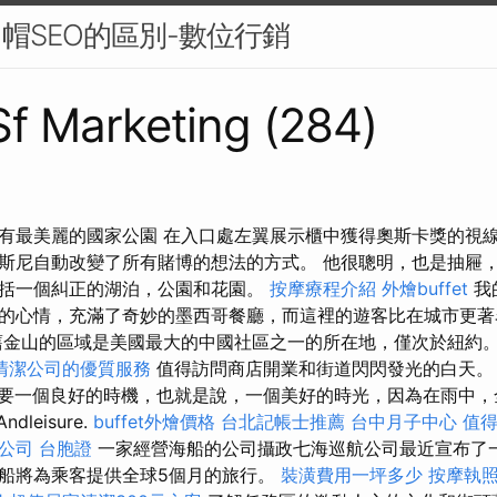
白帽SEO的區別-數位行銷
 Sf Marketing (284)
有最美麗的國家公園 在入口處左翼展示櫃中獲得奧斯卡獎的視線
斯尼自動改變了所有賭博的想法的方式。 他很聰明，也是抽屜，
括一個糾正的湖泊，公園和花園。
按摩療程介紹
外燴buffet
我
的心情，充滿了奇妙的墨西哥餐廳，而這裡的遊客比在城市更著
舊金山的區域是美國最大的中國社區之一的所在地，僅次於紐約
清潔公司的優質服務
值得訪問商店開業和街道閃閃發光的白天
要一個良好的時機，也就是說，一個美好的時光，因為在雨中，全
dleisure.
buffet外燴價格
台北記帳士推薦
台中月子中心
值
業公司
台胞證
一家經營海船的公司攝政七海巡航公司最近宣布了
船將為乘客提供全球5個月的旅行。
裝潢費用一坪多少
按摩執