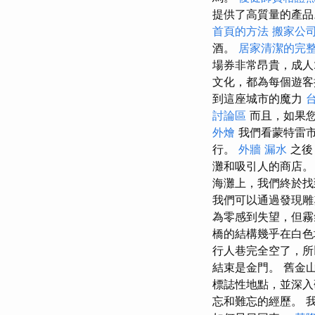
提供了高質量的產
首頁的方法
搬家公
酒。
居家清潔的完
場券非常昂貴，成人
文化，都為每個遊
到這座城市的魔力
討論區
而且，如果
外燴
我們看蒙特雷市
行。
外牆 漏水
之後
灘和吸引人的商店
海灘上，我們終於
我們可以通過發現雕
為零感到失望，但
橋的結構幾乎在白色
行人巷完全空了，
結束是金門。 舊金
標誌性地點，並深入
忘和難忘的經歷。 