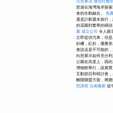
注意事項
徵信社費
想過在海灣海岸探
食的生動融合。
免
還是計劃週末旅行，
的花園到繁華的碼
薦
成立公司
令人眼
立即提供汽車，但是
杉磯，紅杉，優勝
會說這是不可能的
向您展示如何充分
公園在高度上，因
博物館舉行，該展
互動節目和研討會，
離開聯盟方面，將
照課程
台南搬家
從