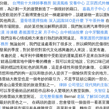
一分鐘。
台灣前十大律師事務所
裝潢風格
安養中心
正宗西式外
班，為計劃一天的遊覽創造了一個很好的藉口。
嘉義月子中心
地受歡迎的手工藝博覽會位於一棟建築物中，該建築物一直以渡
和其他商店。
靈骨塔選擇指南
深入認識SEO是什麼
下午茶外燴
在
商市場開放。 由於某些無法解釋的原因，我們無法將汽車帶到
裝潢
冷凍櫃
產後護理之家 月子中心
台中精油按摩
台中牙醫推薦
，我們沒有心情或精力來進行熱烈的夜間遠足。
專業護照代辦服
事務所
無論如何，我們從遠處看到了很多次，所以瞬間的悲傷很快
發展的季度，對於那些對當代文化感興趣的人來說，這更有趣。
 有趣的是，匈牙利中國餐館中受歡迎的運氣蛋糕不是來自加利
有錯過品嚐當地中國午餐的機會 - 我可以肯定地說，它的口味已
特羅的標誌性彩虹色的斑馬條，這是多樣性和接受的象徵。 公園裡的
園為那些想和他們的狗一起玩和散步的人提供了一個愉快而安全的地方
格蕾絲大教堂也是一個奇妙的吸引力，不是亨廷頓公園的一部分
舊金山最受歡迎的旅遊景點之一。
律師
公司登記
現代簡約主臥
可以享受藝術品的精彩作品和令人驚嘆的大教堂裝飾。
失智症
名的格蕾絲大教堂附近。
北屯整骨服務
Bernal
老鼠
了解SEO的
最好的景色之一。 在碼頭的盡頭，您會發現一個值得一看甚至
照
渡輪建築市場設有各種雜貨店，蔬菜和水果，麵包店，奶牛和