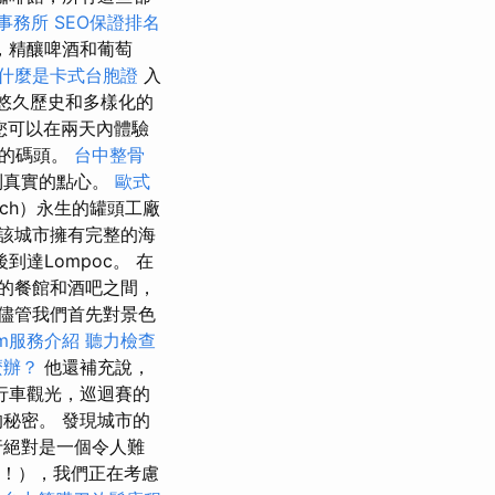
事務所
SEO保證排名
，精釀啤酒和葡萄
什麼是卡式台胞證
入
的悠久歷史和多樣化的
您可以在兩天內體驗
夫的碼頭。
台中整骨
到真實的點心。
歐式
bech）永生的罐頭工廠
該城市擁有完整的海
達Lompoc。 在
的餐館和酒吧之間，
儘管我們首先對景色
irm服務介紹
聽力檢查
麼辦？
他還補充說，
行車觀光，巡迴賽的
秘密。 發現城市的
行絕對是一個令人難
啊！），我們正在考慮