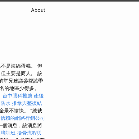
About
不是海綿蛋糕。 但
但主要是商人。 該
的堂兄建議參觀該季
名的地區少得多。
。
台中眼科推薦
產後
。
防水
推拿與整復結
景不愉快。 ”總裁
得信賴的網路行銷公司
一個消息，該消息將
照培訓班
撿骨流程與