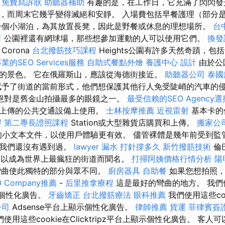
程
免費寫訴狀
助聽器補助
有趣的是，在工作日，它充滿了閃閃發
，而周末它幾乎變得滅絕和安靜。 入場費包括早餐護理（部分
一個小湖泊，為其放置長凳，因此是野餐或休息的理想場所。
台
司
公園裡還有網球場，那些想參加運動的人可以使用它們。
換發
Corona
台北撥筋技巧課程
Heights公園有許多天然奇蹟，
業的SEO Services服務
自助式餐點外燴
養護中心
設計
由於公
的景色。 它在俄羅斯山，應該從海德街接近。
助聽器公司
泰國
被賦予了街道的當前形式，他們想保護其他行人免受陡峭的汽車的
絕對是舊金山拍攝最多的眼鏡之一。
最受信賴的SEO Agency選
以上傳的公共交通設備上使用。
士林按摩推薦
近視雷射
基本卡的
膠
第二專長證照課程
Station或大型雜貨店購買和上傳。
搬家公
使用的小文本文件，以使用戶體驗更有效。 儘管裸體是幾年前受到
但我們還沒有遇到過。
lawyer
漏水 打針撐多久
新竹撥筋技術
倫巴
et）以成為世界上最瘋狂的街道而聞名。
打掃阿姨價格行情分析
陽
彎曲使此獨特的部分與眾不同。
廚房器具
自助餐
如果您想拍照，
 Company推薦
-
后里推拿療程
這是最好的彎曲的地方。 我們使
顯示個性化廣告。
牙齒矯正
台北撥筋療法
眼科推薦
我們使用這些coo
公司
Adsense平台上顯示個性化廣告。
律師推薦
貨運
菲律賓簽
使用這些cookie在Clicktripz平台上顯示個性化廣告。 客