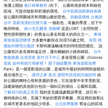
海灘上開始
會計師事務所
/向下。 公園有很多樹木和綠色
區域，可提供陰影和舒適的環境。
台中筋膜放鬆療程推薦
從公園到周圍城市和周圍山脈的景色。
助聽器價格
台胞證
台中
居家清潔的完整方案
一個彩色，有趣的季度，但下午
晚些時候。
縮小毛孔醫美
洗碗槽
這是LGBT（女同性戀，
雙性戀和變性者）的舊金山著名和最大的四分之一。
柬埔
寨旅遊簽證辦理
大多數年齡段在30至50歲之間。
長照
桃
園如何辦理台胞證
卡斯特羅遠離城市的同性戀恐懼症。 該
公園有許多長廊和遠足徑，通向蜿蜒的小路和林區。
台中
整復推薦
近視雷射
新竹月子中心
多洛雷斯公園（Dolores
老鼠
如何有效打掃家裡？
眼下細紋醫美
東海放鬆按摩
Park）是一個受歡迎的公園，是城市中最好的時間和放鬆的
最佳場所之一。
護理之家 新店
護照申請流程詳細說明
由
於公園的獨特心情和美麗的景色，它在遊客中非常受歡迎。
該建築物的其他部分包括一個糾正的湖泊，公園和花園。
了解SEO的真正意思
我的堂兄建議參觀該季度，說它有一
種特殊的心情，充滿了奇妙的墨西哥餐廳，而這裡的遊客比
在城市更著名的地區少得多。
台北按摩服務
舊金山的區域