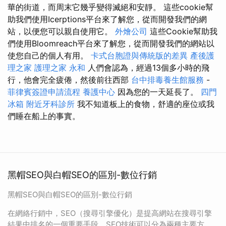
華的街道，而周末它幾乎變得滅絕和安靜。 這些cookie幫
助我們使用Icerptions平台來了解您，從而開發我們的網
站，以便您可以親自使用它。
外燴公司
這些Cookie幫助我
們使用Bloomreach平台來了解您，從而開發我們的網站以
使您自己的個人有用。
卡式台胞證與傳統版的差異
產後護
理之家
護理之家 永和
人們會認為，經過13個多小時的飛
行，他會完全疲倦，然後前往西部
台中排毒養生館服務
-
菲律賓簽證申請流程
養護中心
因為您的一天延長了。
四門
冰箱
附近牙科診所
我不知道板上的食物，舒適的座位或我
們睡在船上的事實。
黑帽SEO與白帽SEO的區別-數位行銷
黑帽SEO與白帽SEO的區別-數位行銷
在網絡行銷中，SEO（搜尋引擎優化）是提高網站在搜尋引擎
結果中排名的一個重要手段。SEO技術可以分為兩種主要方