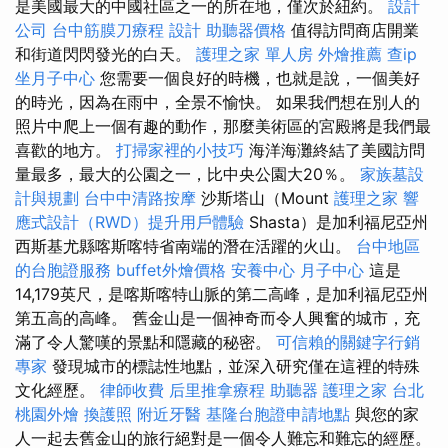
是美國最大的中國社區之一的所在地，僅次於紐約。
設計
公司
台中筋膜刀療程
設計
助聽器價格
值得訪問商店開業
和街道閃閃發光的白天。
護理之家 單人房
外燴推薦
查ip
坐月子中心
您需要一個良好的時機，也就是說，一個美好
的時光，因為在雨中，全景不愉快。 如果我們想在別人的
照片中爬上一個有趣的動作，那麼美術區的宮殿將是我們最
喜歡的地方。
打掃家裡的小技巧
海洋海灘終結了美國訪問
量最多，最大的公園之一，比中央公園大20％。
家族墓設
計與規劃
台中中清路按摩
沙斯塔山（Mount
護理之家
響
應式設計（RWD）提升用戶體驗
Shasta）是加利福尼亞州
西斯基尤縣喀斯喀特省南端的潛在活躍的火山。
台中地區
的台胞證服務
buffet外燴價格
安養中心
月子中心
這是
14,179英尺，是喀斯喀特山脈的第二高峰，是加利福尼亞州
第五高的高峰。 舊金山是一個神奇而令人興奮的城市，充
滿了令人驚嘆的景點和隱藏的秘密。
可信賴的關鍵字行銷
專家
發現城市的標誌性地點，並深入研究僅在這裡的特殊
文化經歷。
律師收費
后里推拿療程
助聽器
護理之家 台北
桃園外燴
換護照
附近牙醫
基隆台胞證申請地點
與您的家
人一起去舊金山的旅行絕對是一個令人難忘和難忘的經歷。