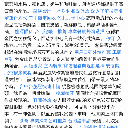
蔬菜和水果，麵包店，奶牛和咖啡館，所有這些都提供了高
質量的產品。
裝潢費用一坪多少
餐點外燴
深入了解搜尋引
擎運作方式
二手攤車回收
竹北月子中心
該市場流行的本地
產品包括新鮮魚，自製奶酪，新鮮麵包，精釀啤酒和葡萄
酒。
龍潭眼科
台北記帳士推薦
專業餐廳外燴選擇
值得在
金門之後獲得它，距遊客中心只有一站公共汽車。
假牙
入
場券非常昂貴，成人25美元，學生20美元。 您是否曾經夢
想過在海灣海岸探索著名的城市？
用戶口碑外燴推薦
工商
登記
舊金山是歷史景點，令人驚嘆的前景和世界美食的生
動融合。
高雄搬家
室內裝潢
寶塔服務與規劃選擇
安養院
北屯按摩療程
無論您是想作為當地居民短途旅行還是計劃
週末旅行，該迷你指南都將幫助您在舊金山帶來最大的48
小時。
台中台胞證快速申請
從鬱鬱蔥蔥的花園到繁華的碼
頭，我們為一切做準備。
桃園植牙
這個地方是19世紀摩門
教徒發現的。
宜蘭外燴
令人眼花the亂的粉紅色岩石石頭的
耀眼形狀，色彩和陰影不斷變化。 可見度下降到幾乎為
零，有一陣強風，以至於當我試圖下車時，他實際上將門撕
開了。
茶會
專業消毒公司推薦
台胞證申請
最後，我決定
等待汽車看看時間是否會有所改善。
台胞證辦理流程解析