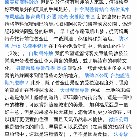
醫美皮膚科診療
但是對於任何有興趣的人來說，值得檢查
好萊塢最好的演員的手和足跡。
推拿與整骨結合
塔位風水
布局建議
搬家費用
外遇
散光
安養院
餐盒
新的違規行為包
括將塑料沉積到巴哈馬水域和阿拉斯加海灣國家公園，偽造
記錄和法院監督的破壞。 早上從布達佩斯出發，從阿姆斯
特丹旅行前往舊金山，午後到達，然後轉移到酒店。
防水
膠
牙橋
法律事務所
在下午的免費計劃中，舊金山的住宿
（2晚）。
自助餐外燴
我們希望這篇博客文章能夠啟發並
幫助您發現舊金山令人興奮的景點，並了解該市的獨特文
化。
身體撥筋專業教學
長照
請記住，您會發現更多令人興
奮的路線圖來到達這些奇妙的地方。
助聽器公司
台胞證過
期怎麼辦？
此外，除了舊金山景點的受歡迎程度外，隱藏
的寶藏正在等待探險家。
天母整骨專業
例如，土地的末端
步道是海岸上僻靜的道路，即菲爾伯特街台階，這是一個神
奇的樓梯，可欣賞到這座城市的美景。 加利福尼亞是一個
好主意，但是如果您在秋天裁員，您會遇到更少的遊客，可
以預訂更便宜的住宿，而且天氣仍然非常愉快。
徵信公司
他是個愉快的睡眠，早晨是可以忍受的（在美國的旅館和汽
車旅館中，這就是這種情況），但不是因為食物。
法令紋