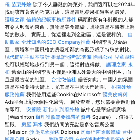
程
苗栗外燴
除了令人垂涎的海菜外，我們還可以在2024年
找到該市著名的巧克力店，這是當地糖果和遊客的最愛。
護理之家
信賴的記帳事務所夥伴
碼頭對所有年齡段的人都
有令人興奮的東西，無論是美食體驗，購物還是在海灘上輕
鬆的散步。 實際上，從這裡走到金融區，這是很棒的。
自
助搬家
全球知名的SEO Company推薦
中國季度與金融
區，寶塔和中國風格的房屋相鄰的奇觀形成了特殊的對比。
現代簡約主臥室設計
推拿證照考試準備
除蟲公司
兒童眼科
您可以輕鬆地步行到另一個，這絕對值得做。
護理之家 永
和
舊金山的中國季度不僅是亞洲以外最大的中國社區，而
且是最古老的社區。
台北徵信社
儘管如此，中國人的氛圍
還是在格蘭特大街上，尤其是在中國大門周圍。
桃園外燴
服務推薦
我們使用這些Cookie在Microsoft
醫美皮膚科
Ads平台上顯示個性化廣告。 易於查看，您只需要穿過哥倫
布即可。
安養院 新北市
到府外燴
該中心是華盛頓廣場
（Washinton
辦理護照需要攜帶的資料
Square），值得去
聖殿。
房屋 漏水
我們訪問的亮點是多洛雷斯公園
（Mission
沙鹿按摩服務
Dolores
肉毒桿菌除皺體驗
台中
搬家公司
Park）。
助聽器公司
有效的關鍵字搜尋策略
從