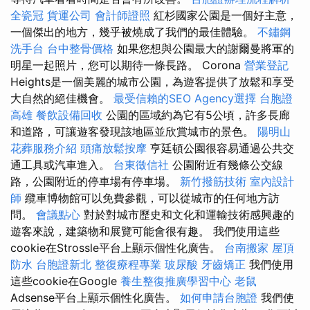
全瓷冠
貨運公司
會計師證照
紅杉國家公園是一個好主意，
一個傑出的地方，幾乎被燒成了我們的最佳體驗。
不鏽鋼
洗手台
台中整骨價格
如果您想與公園最大的謝爾曼將軍的
明星一起照片，您可以期待一條長路。 Corona
營業登記
Heights是一個美麗的城市公園，為遊客提供了放鬆和享受
大自然的絕佳機會。
最受信賴的SEO Agency選擇
台胞證
高雄
餐飲設備回收
公園的區域約為它有5公頃，許多長廊
和道路，可讓遊客發現該地區並欣賞城市的景色。
陽明山
花葬服務介紹
頭痛放鬆按摩
亨廷頓公園很容易通過公共交
通工具或汽車進入。
台東徵信社
公園附近有幾條公交線
路，公園附近的停車場有停車場。
新竹撥筋技術
室內設計
師
纜車博物館可以免費參觀，可以從城市的任何地方訪
問。
會議點心
對於對城市歷史和文化和運輸技術感興趣的
遊客來說，建築物和展覽可能會很有趣。 我們使用這些
cookie在Strossle平台上顯示個性化廣告。
台南搬家
屋頂
防水
台胞證新北
整復療程專業
玻尿酸
牙齒矯正
我們使用
這些cookie在Google
養生整復推廣學習中心
老鼠
Adsense平台上顯示個性化廣告。
如何申請台胞證
我們使