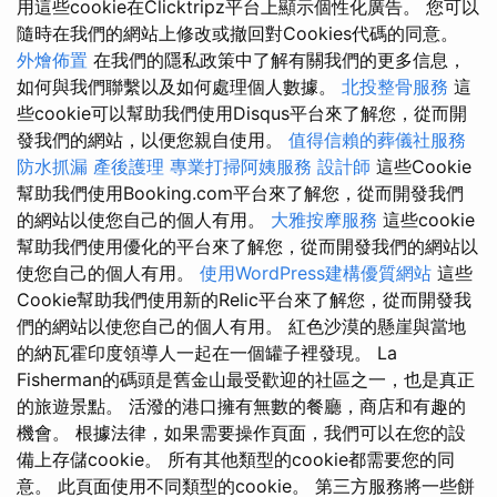
用這些cookie在Clicktripz平台上顯示個性化廣告。 您可以
隨時在我們的網站上修改或撤回對Cookies代碼的同意。
外燴佈置
在我們的隱私政策中了解有關我們的更多信息，
如何與我們聯繫以及如何處理個人數據。
北投整骨服務
這
些cookie可以幫助我們使用Disqus平台來了解您，從而開
發我們的網站，以便您親自使用。
值得信賴的葬儀社服務
防水抓漏
產後護理
專業打掃阿姨服務
設計師
這些Cookie
幫助我們使用Booking.com平台來了解您，從而開發我們
的網站以使您自己的個人有用。
大雅按摩服務
這些cookie
幫助我們使用優化的平台來了解您，從而開發我們的網站以
使您自己的個人有用。
使用WordPress建構優質網站
這些
Cookie幫助我們使用新的Relic平台來了解您，從而開發我
們的網站以使您自己的個人有用。 紅色沙漠的懸崖與當地
的納瓦霍印度領導人一起在一個罐子裡發現。 La
Fisherman的碼頭是舊金山最受歡迎的社區之一，也是真正
的旅遊景點。 活潑的港口擁有無數的餐廳，商店和有趣的
機會。 根據法律，如果需要操作頁面，我們可以在您的設
備上存儲cookie。 所有其他類型的cookie都需要您的同
意。 此頁面使用不同類型的cookie。 第三方服務將一些餅