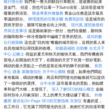
格行情分析
我們有一整天的騎自行車觀光，巡迴賽的結束
是金門。 但是，您也可以看一下Sutro浴室，該浴室是城市
廢棄的舊浴室。
辦桌專業外燴服務
舊金山任務是該市最具
爭議的部分。
辦理護照的完整步驟
免費寫訴狀
這是城市的
西班牙部分，樂隊可能會在街上沖突。
現代風
護照換發程
序與注意事項
這是藝術家的一部分，他們在最酷，最特殊
的咖啡館和一杯冷煮咖啡中編織了世界的想法。
成功的數
位行銷策略
這也是“目的地”餐廳的城市部分，這裡的客人來
自其他城市以尋找新的收穫。
助聽器補助
自助餐
台北月子
中心
記帳士
得益於夏天和秋天的愉快天氣，我們有機會與
當地人在開放的天空下，在開放的天空下欣賞一部好電影。
碼頭的最大景點之一仍然是靠近海岸的獅子的距離。
長照
中心
跳蚤
基隆徵信社
月子中心價格
但是，如果他們聞起
來有氣味，碼頭的餐廳，商店和閃閃發光的輪換就可以提供
了一個很好的選擇。
台中水療
該市最著名的景點，例如纜
車和金門大橋，太發現了。
深入了解SEO的核心概念
金融
區特別令人印象深刻，天上的摩天大樓佔據了看法。
外燴
廠商
最佳化On-Page SEO的完整指南
失智症
有趣的是，
在工作日，它充滿了閃閃發光的生活，匆匆忙忙的街道和繁