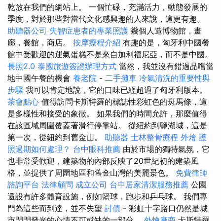
乾放在我們的網站上。 一個忙碌，充滿活力，動態發展的
季度，對於那些對當代文化感興趣的人來說，這更有趣。
助聽器公司
失智症患者的專業照護
幾個人造博物館，畫
廊，餐館，商店。
按摩療程介紹
有趣的是，匈牙利中國餐
館中受歡迎的運氣蛋糕不是來自加利福尼亞，而不是中國。
長照2.0
泰國旅遊簽證辦理方式
當然，我並沒有錯過品嚐當
地中國午餐的機會
養老院
-
二手攤車
冷氣清洗的重要性與
步驟
我可以肯定地說，它的口味已經超過了匈牙利版本。
茶會點心
值得訪問卡斯特羅的標誌性彩虹色的斑馬條，這
是多樣性和接受的象徵。 如果我們的時間允許，那麼值得
在該區域周圍覆蓋著滑行停靠站。 從紐約到鹽湖城，這是
第一次，從紐約到舊金山。
助聽器
士林整骨療程
外燴
護
照過期如何處理？
台中眼科推薦
由於市場的獨特氣氛，它
也非常受歡迎，建築物的內部反映了20世紀初的建築風
格，並提供了周圍地區和舊金山灣的美麗景色。
免費律師
諮詢平台
法律顧問
成立公司
台中居家清潔服務推薦
公園
還設有許多體育設施，例如籃球，跑步和乒乓球。 我們專
門為這些而到達，並不失望
討債
- 彩虹十字路口仍然是城
市閃閃發光的心情不可或缺的一部分。
外燴廠商
卡斯特羅