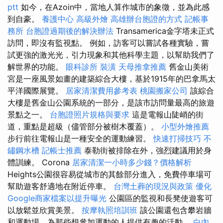
ptt
如今，在Azoin中，當地人算作城市的象徵，並為此感
到自豪。
養護中心
高級外燴
高雄辦台胞證的方式
記帳事
務所
台胞證過期後的解決辦法
Transamerica金字塔未正式
訪問，即沒有監視點。 例如，訪客可以嘗試各種實驗，嘗
試更強的激光光，引力現象和其他科學主題，以幫助我們了
解世界的功能。
眼科診所
裝潢
天母推拿推薦
舊金山美術
宮是一座風景如畫的建築綜合大樓，基於1915年的巴拿馬太
平洋國際展覽。
居家清潔費用參考表
桃園搬家公司
該綜合
大樓是舊金山公園系統的一部分，是該市訪問量最高的旅遊
景點之一。
台胞證照片規格與要求
這是電報山陡峭的街
道，重點是超級（儘管部分被樹木覆蓋）。
小型外燴推薦
步行前往電報山是一種安全的運動練習。
快速打掃技巧
不
鏽鋼水槽
記帳士推薦
泰勒街被排除在外，強烈建議用於身
體訓練。 Corona
居家清潔一小時多少錢？價格解析
Heights公園很容易從城市的其餘部分進入，免費停車場可
幫助遊客舒適地在附近停車。
台灣土葬的現況與政策
優化
Google商家檔案以提升曝光
公園區的監視和長凳使遊客可
以放鬆並欣賞美景。
按摩執照培訓班
該公園還包含攀岩牆
和運動場，為那些想參加運動的人提供有趣的活動。
白內