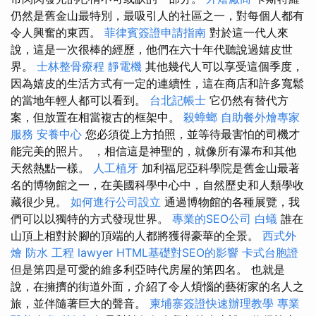
仍然是舊金山最特別，最吸引人的社區之一，對每個人都有
令人興奮的東西。
菲律賓簽證申請指南
對於這一代人來
說，這是一次很棒的經歷，他們在六十年代聽說過嬉皮世
界。
士林整骨療程
靜電機
其他幾代人可以享受這個季度，
因為嬉皮的生活方式有一定的連續性，這在商店和許多寬鬆
的當地年輕人都可以看到。
台北記帳士
它仍然有替代方
案，但放置在相當複古的框架中。
殺蟑螂
自助餐外燴專家
服務
安養中心
您必須從上方拍照，並等待最害怕的司機才
能完美的照片。 ，相信這是神聖的，就像所有瀑布和其他
天然熱點一樣。
人工植牙
加利福尼亞科學院是舊金山最著
名的博物館之一，在美國科學中心中，自然歷史和人類學收
藏很少見。
如何進行公司設立
通過博物館的各種展覽，我
們可以以獨特的方式發現世界。
專業的SEO公司
白蟻
誰在
山頂上相對於腳的頂端的人都將獲得豪華的全景。
西式外
燴
防水 工程
lawyer
HTML基礎對SEO的影響
卡式台胞證
但是第四是可愛的維多利亞時代房屋的第四名。 也就是
說，在擁擠的街道外面，介紹了令人煩惱的藝術家的名人之
旅，並伴隨著巨大的聲音。
柬埔寨簽證快速辦理教學
專業