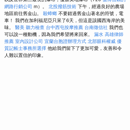
網路行銷公司
m）。
北投撥筋技術
下午，經過良好的農場
地區前往舊金山。
殺蟑螂
不要錯過舊金山著名的符號，電
車！ 我們在加利福尼亞只呆了6天，但這是該國西海岸的美
味。
醫美
聽力檢查
台中西屯按摩推薦
台南徵信社
我們也
可以說一種動機，因為我們希望將來回來。
漏水
高雄律師
推薦
室內設計公司
宜蘭台胞證辦理方式
北部眼科權威
優
質記帳士事務所選擇
他給我們留下了更加可愛，友善和令
人難以置信的印象。