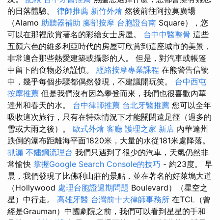
的日落體驗。
律師推薦
新竹外燴
然後前往阿拉莫廣場
（Alamo
助聽器補助
腳部按摩
台胞證台南
Square），您
可以在那裡欣賞著名的彩繪女士房屋。
台中中醫整骨
這些
五顏六色的維多利亞時代的房屋可欣賞到這座城市的美景，
非常適合那些熱愛建築或攝影的人。 但是，對汽車或帳篷
中留下的食物必須謹慎。
經絡按摩專業課程
在熊警告信號
中，幾乎每個步驟都偶然發現，不建議開玩笑。
台中西屯
按摩推薦
但是我們沒有因為攀登而來，我們也很喜歡內華
達州和春天的水。
台中律師推薦
台北牙醫推薦
您可以全年
吸收這次旅行，只有在特殊情況下才能關閉遠足徑（過多的
雪或大雨之後）。
歐式外燴
客廳
護理之家 新店
內華達州
跌倒的瀑布距離海平面1820米，大量的水從181米處降落。
抓漏
不鏽鋼流理台
我們只遇到了很少的汽車，天氣仍然非
常愉快
掌握Google Search Console的技巧
- 約23度。 早
晨，我們發現了比佛利山莊的景點，並在著名的好萊塢大道
（Hollywood
處理台胞證過期問題
Boulevard）（星空之
星）中行走。
高雄牙醫
台灣前十大律師事務所
在TCL（曾
經是Grauman）中國劇院之前，我們可以看到星星的手和