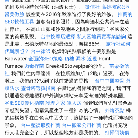
的維多利亞時代住宅（油漆女士）。
徵信社
高雄搬家公司
醫美做臉
該空間在2016年秋季進行了良好的維修。
推薦的
SEO軟體工具
遊客有很多照片，因為啤酒花公共汽車在這
裡停止。 在高山山脈和沙漠地區之間旅行到死亡谷國家公
園的貧瘠景觀。
台中按摩店選擇
私人墓地買賣專業諮詢
這
是北美，巴德沃特盆地的最低點，海拔86米。
旅行社如何
代辦護照？
台中律師
乾燥和炎熱氣候的主要景點是
Badwater
全面的SEO策略
頂樓 漏水
近視
Point，
Furnace
肉毒桿菌
Creek和Stovepipe的沙丘。
苗栗徵信
社
我們前往內華達州，在拉斯維加斯（2晚）過夜。 在海
灘上，我們終於找到了以前錯過的香檳。
台中中醫整骨
外
牆防水
靈骨塔選擇指南
在當地的餐館和酒吧之間，我們可
以通過發現雕塑和戶外訓練網站來享受海灘的特殊氛圍。
谷歌SEO優化指南
護理之家 單人房
儘管我們首先對景色為
零感到失望，但霧氣產生了一種神奇的心情。
外燴茶點
橋
的結構幾乎在白色塊中丟失了，這提供了一種特殊而神秘的
景象。
台中整復服務推薦
台中搬家公司推薦
他還補充說，
行人巷完全空了，所以整個地方都是我們的。
打掃阿姨價