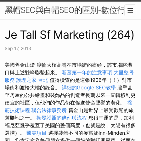
黑帽SEO與白帽SEO的區別-數位行銷
Je Tall Sf Marketing (264)
Sep 17, 2013
美國舊金山燈 渡輪大樓高聳在市場街的盡頭，該市場將港
口與上述雙峰聯繫起來。
新墓第一年的注意事項
大里整骨
服務
護理之家 台北
值得檢查的是這張1906年（！）對市
場街和渡輪大樓的錄音。
詳細的Google SEO教學
牆壁甚
至房屋的公共繪畫和裝飾品的創造者長期以來一直轉移到更
便宜的社區，但他們的作品仍在促進使命聲譽的老化。
撥
筋技術課程
聯合法律事務所
舊金山是世界上最受歡迎的旅
遊勝地之一。
換發護照的條件與流程
您很幸運的是，加利
福尼亞幾乎覆蓋了美國的整個高度（也就是說，太陽有很多
選擇）。
醫美項目
選擇裝飾不同的麥當娜Inn-Minden房
間，您肯定會為每個朋友提供一個好的對話開胃菜，從而在