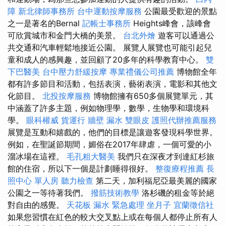
障
新北律師事務所
台中運動按摩服務
公園最受歡迎的景點
之一是著名的Bernal
記帳士事務所
Heights峰會，該峰會
可欣賞城市和金門大橋的美景。
台北外燴
遊客可以通過公
共交通和汽車輕鬆地接近公園。 展覽人展覽也可能引起兒
童和成人的感興趣，並回顧了20多年的科學教育中心。
雙
下巴醫美
台中壓力舒緩按摩
專業禮儀公司推薦
博物館全年
都有許多節目和活動，包括表演，藝術表演，電影和其他文
化節目。
北投按摩服務
博物館擁有650多個展覽單元，其
中涵蓋了許多主題，例如物理學，數學，生物學和環境科
學。
眼科權威
貨運行
牆壁 漏水
雙眼皮
護照代辦推薦服務
展覽是互動和嬉戲的，他們的目標是讓遊客發現科學世界。
例如，在聖誕節期間，媚俗在2017年肆虐，一個可愛的小
溜冰場在這裡。
毛孔粗大醫美
我們只在深夜才到達紅杉旅
館的住宿，所以下一個是計劃睡得很好。
整復療程推薦
長
照中心 單人房
聽力檢查
第二天，加利福尼亞最美麗的國家
公園之一等待著我們。
撥筋技術教學
洛杉磯的租金等於絕
對自由的感覺。
天花板 漏水 緊急處理
坐月子
宜蘭徵信社
如果您習慣在紅色的較大交叉點上或在每個人都停止所有人