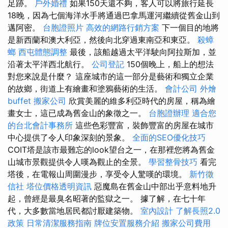
足跡。
戶外婚禮
如果150天還不夠，客人可以將旅行延長
18晚，因為七個海洋水手將通過巴拿馬運河繼續從舊金山到
邁阿密。
台胞證照片
高效的網路行銷方案
下一個目的地將
是新西蘭和澳大利亞，然後向北穿過東南亞和東亞。
殺蟑
螂
西屯體態調整
最後，該船越過太平洋駛向阿拉斯加，並
沿著太平洋西北航行。
公司登記
150個晚上，船上的想法
對您來說是什麼？ 這座城市的這一部分是藝術和獨立企業
的故鄉，街道上有繪畫和塗鴉藝術的生活。
會計公司
外燴
buffet
搬家公司
欣賞美麗的維多利亞時代的房屋，稱為繪
畫女士，這已成為舊金山的象徵之一。
台胞證辦理
適合您
的台北會計事務所
這些色彩豐富，裝飾豐富的房屋在城市
中心提供了令人印象深刻的景象。
全面的SEO優化技巧
COIT塔是該市最難忘的look望台之一，在那裡您將為舊金
山城市景觀提供令人嘆為觀止的全景。
學習整骨技巧
看完
塔後，在電報山周圍漫步，享受令人驚嘆的環境。
新竹徵
信社
塔位價格透明資訊
惡魔島在舊金山中部出乎意料地升
起，曾經是最臭名昭著的監獄之一。 據了解，在七十年
代，大多數當地居民都討厭建築物。
室內設計
了解長照2.0
政策
日常清潔服務指南
牌位安置服務介紹
搬家公司費用