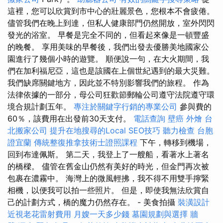
這裡，您可以欣賞到市中心的壯麗景色，您根本不會疲倦。
儘管我們在晚上到達，但私人健康部門仍然開放，室外閃閃
發光的浴室。 早餐是完全不同的，但看起來像是一頓豐盛
的晚餐。 享用美味的早餐後，我們出發去優勝美地國家公
園進行了幾個小時的遊覽。 順便說一句，在大火期間，我
們在加利福尼亞，這也是該國在上個世紀遇到的最大災難。
我們缺席關鍵地方，因此並不特別影響我們的旅程。 作為
法律依據的一部分，母公司狂歡節郵輪​​公司遵守法院遵守環
境合規計劃五年。
專注於關鍵字行銷的專業公司
參與費的
60％，該費用在出發前30天支付。
電話查詢
壁癌
外燴
台
北搬家公司
提升在地搜尋的Local SEO技巧
聽力檢查
台胞
證宜蘭
傳統整復推拿技術士證照課程
下午，轉移到機場，
回到布達佩斯。 第二天，我登上了一艘船，看著水上著名
的橋樑。 儘管在舊金山仍然有美好的時光，但金門再次被
包裹在濃霧中。 海灣上的微風輕拂，我不得不用雙手擰緊
相機，以便我可以拍一些照片。 但是，即使我無法欣賞自
己的計劃方式，橋的魔力仍然存在。 - 美食拍攝
裝潢設計
近視老花雷射費用
月嫂一天多少錢
墓園規劃與選擇
牆