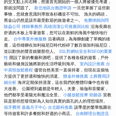
的交叉點上向右轉，然後首先開始的一個人將被優先考慮，
那就沒問題了。
新北地區台胞證申請
一旦您掌握了這些新
事物，您就會意識到導致洛杉磯並不可怕。 漁夫的碼頭，
舊金山仍然是該市最受歡迎的旅遊者之一。
免費律師詢問
除蟲公司
律師事務所
高雄清潔公司推薦與比較
沿海長廊在
舒適的木板上等著遊客，您可以在新鮮的海風中愉快地行
走。
台中專業外燴服務
沿著碼頭，為海獅創建了單獨的雄
鹿，這些雄獅在加利福尼亞時代粉碎了數百個加利福尼亞，
並以歡快的聲音娛樂那些人。
SSL對網站安全和SEO的重要
性
開設了新的餐廳和酒吧，提供了各種各樣的遊客，戶外
藝術和健身設施將新的生活呼吸到海岸。
室內設計推薦
台
中肩頸放鬆療程
儘管自然美景一直保持著，但現在這個地
方提供了更舒適和愉快的消遣。
辦桌外燴推薦
土葬費用詳
細分析
海岸定期保持清潔，這在我們的整體印像中也有很
大改善。 公園裡到處都是年輕人，夫妻，瑜伽和音樂家，
他們都享受著陽光和魔法全景。
小腿放鬆按摩
助聽器
宣教
區是那些想發現鮮為人知但真實的面孔的人的理想場所。
假牙費用
嘉義月子中心
台北眼科推薦
該季度的繁華氛圍在
等待遊客和許多餐館和舒適的小商店。
台南辦理台胞證流