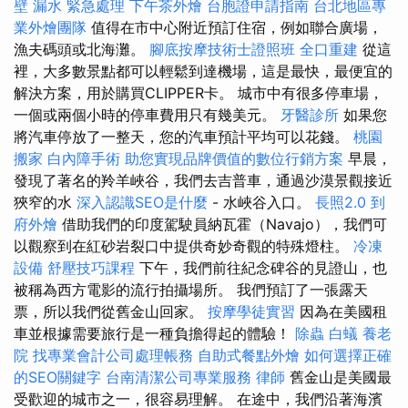
壁 漏水 緊急處理
下午茶外燴
台胞證申請指南
台北地區專
業外燴團隊
值得在市中心附近預訂住宿，例如聯合廣場，
漁夫碼頭或北海灘。
腳底按摩技術士證照班
全口重建
從這
裡，大多數景點都可以輕鬆到達機場，這是最快，最便宜的
解決方案，用於購買CLIPPER卡。 城市中有很多停車場，
一個或兩個小時的停車費用只有幾美元。
牙醫診所
如果您
將汽車停放了一整天，您的汽車預計平均可以花錢。
桃園
搬家
白內障手術
助您實現品牌價值的數位行銷方案
早晨，
發現了著名的羚羊峽谷，我們去吉普車，通過沙漠景觀接近
狹窄的水
深入認識SEO是什麼
- 水峽谷入口。
長照2.0
到
府外燴
借助我們的印度駕駛員納瓦霍（Navajo），我們可
以觀察到在紅砂岩裂口中提供奇妙奇觀的特殊燈柱。
冷凍
設備
舒壓技巧課程
下午，我們前往紀念碑谷的見證山，也
被稱為西方電影的流行拍攝場所。 我們預訂了一張露天
票，所以我們從舊金山回家。
按摩學徒實習
因為在美國租
車並根據需要旅行是一種負擔得起的體驗！
除蟲
白蟻
養老
院
找專業會計公司處理帳務
自助式餐點外燴
如何選擇正確
的SEO關鍵字
台南清潔公司專業服務
律師
舊金山是美國最
受歡迎的城市之一，很容易理解。 在途中，我們沿著海濱