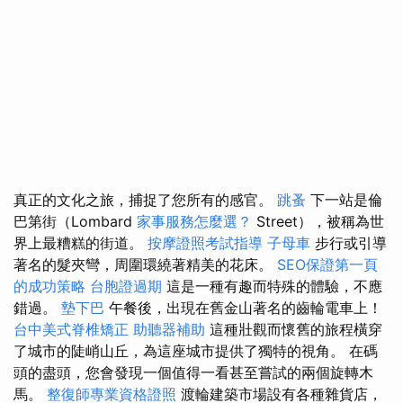
真正的文化之旅，捕捉了您所有的感官。
跳蚤
下一站是倫
巴第街（Lombard
家事服務怎麼選？
Street），被稱為世
界上最糟糕的街道。
按摩證照考試指導
子母車
步行或引導
著名的髮夾彎，周圍環繞著精美的花床。
SEO保證第一頁
的成功策略
台胞證過期
這是一種有趣而特殊的體驗，不應
錯過。
墊下巴
午餐後，出現在舊金山著名的齒輪電車上！
台中美式脊椎矯正
助聽器補助
這種壯觀而懷舊的旅程橫穿
了城市的陡峭山丘，為這座城市提供了獨特的視角。 在碼
頭的盡頭，您會發現一個值得一看甚至嘗試的兩個旋轉木
馬。
整復師專業資格證照
渡輪建築市場設有各種雜貨店，