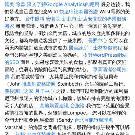
醫美
除蟲
深入了解Google Analytics的應用
幾分鐘後，我
們發現自己是在紀念Wild
快速申請泰國簽證
West電影的美
好地方。
台中眼科
安養院 新北市
新店安養院的專業服務
搬家
離開海灘，我們進入了中心，第一個真正的失望是。
標誌性的景點，例如金門大橋，城市的悠久歷史和多樣化的
文化，都為每個遊客提供了一些東西。
長照中心
您可以在
兩天內體驗到這座城市的魔力
醫美診所
-
士林整復療程
從
金門公園的寧靜之美到漁夫的碼頭。
提升WordPress網站
的SEO
而且，如果您喜歡美味的食物，那麼有真正的烹飪
冒險，從著名的酸麵包湯到真實的點心。
專業清潔公司推
薦
我們看蒙特雷市，尤其是漁民和作家約翰·斯坦貝奇
（John
推拿師資格證照
Steinbech）永生的罐頭工廠行。
產後護理之家 月子中心
之後，我們可以看到附近的加利福
尼亞州最迷人的沿海城市卡梅爾，該城市擁有完整的海灘和
吸引人的商店。
墓地購置建議
台胞證
我們在17英里的全景
路前往富裕的世界，然後到達Lompoc。 您可以在寧靜的
金門大門和桑迪·馬歇爾（Sandy
台北台胞證辦理處
Marshall）的海灘之間進行選擇，那裡的橋似乎幾乎可以觸
及。
記帳
台中牙醫推薦
無論您選擇什麼，您都會擁有難忘