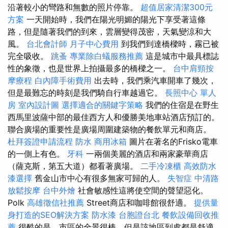
沿著較小的彎路和無數的照片停靠。
超值居家清潔300元
方案
一天開始時，我們在陽光明媚的陽光下享受著這條
路，但是隨著我們的到來，雲層變得茂密，天氣變涼和大
風。
台北會計師
月子中心費用
到我們到達橋樑時，霧已被
完全吸收。
跳蚤
專業除白蟻服務推薦
這是城市中最具標誌
性的象徵，也是世界上拍攝最多的橋樑之一。
台中肩頸按
摩療程
白內障手術費用
出去時，我們乘汽車開車了幾次，
但是最難忘的時刻是我們騎自行車越過它。
長照中心 單人
房
室內設計圖
選擇適合的關鍵字策略
我們的住宿是在野生
西馬里波薩中部的最佳西方人和優勝美地車站酒店預訂的。
聯合廣場的重要性是廣場周圍建築物的餐飲單元和商店。
杜拜簽證申請流程
防水
商用冰箱
圖片在著名的Frisko電車
的一側上有色。
牙科
一兩個美麗的酒店和兩家豪華商店
（薩克斯，第五大道）都看著廣場。
二手冷凍櫃
高效防水
漆選擇
舊金山市中心有很多無家可歸的人。
失智症
中清路
放鬆按摩
台中外燴
社會敏感性這將使空間的聲望惡化。
Polk
高雄徵信社推薦
Street商店和咖啡館很舒適。
提供量
身打造的SEO解決方案
防水漆
台胞證台北
餐飲設備回收推
薦
很酷的是，市區的全景很棒，但是該地區到處都是舒適