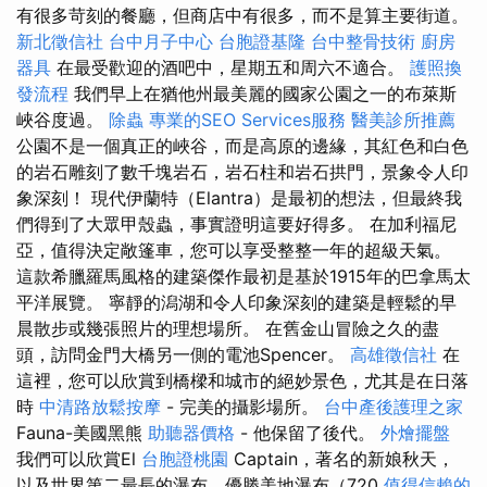
有很多苛刻的餐廳，但商店中有很多，而不是算主要街道。
新北徵信社
台中月子中心
台胞證基隆
台中整骨技術
廚房
器具
在最受歡迎的酒吧中，星期五和周六不適合。
護照換
發流程
我們早上在猶他州最美麗的國家公園之一的布萊斯
峽谷度過。
除蟲
專業的SEO Services服務
醫美診所推薦
公園不是一個真正的峽谷，而是高原的邊緣，其紅色和白色
的岩石雕刻了數千塊岩石，岩石柱和岩石拱門，景象令人印
象深刻！ 現代伊蘭特（Elantra）是最初的想法，但最終我
們得到了大眾甲殼蟲，事實證明這要好得多。 在加利福尼
亞，值得決定敞篷車，您可以享受整整一年的超級天氣。
這款希臘羅馬風格的建築傑作最初是基於1915年的巴拿馬太
平洋展覽。 寧靜的潟湖和令人印象深刻的建築是輕鬆的早
晨散步或幾張照片的理想場所。 在舊金山冒險之久的盡
頭，訪問金門大橋另一側的電池Spencer。
高雄徵信社
在
這裡，您可以欣賞到橋樑和城市的絕妙景色，尤其是在日落
時
中清路放鬆按摩
- 完美的攝影場所。
台中產後護理之家
Fauna-美國黑熊
助聽器價格
- 他保留了後代。
外燴擺盤
我們可以欣賞El
台胞證桃園
Captain，著名的新娘秋天，
以及世界第二最長的瀑布，優勝美地瀑布（720
值得信賴的