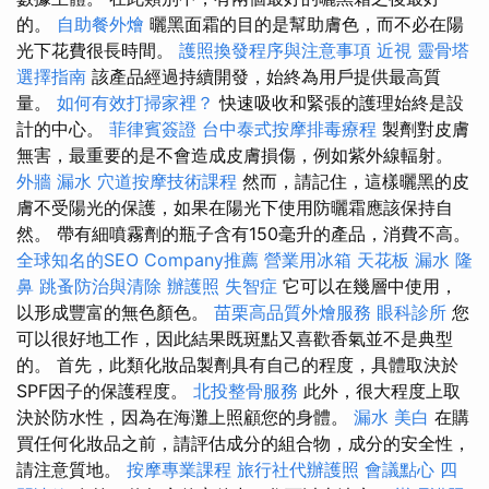
的。
自助餐外燴
曬黑面霜的目的是幫助膚色，而不必在陽
光下花費很長時間。
護照換發程序與注意事項
近視
靈骨塔
選擇指南
該產品經過持續開發，始終為用戶提供最高質
量。
如何有效打掃家裡？
快速吸收和緊張的護理始終是設
計的中心。
菲律賓簽證
台中泰式按摩排毒療程
製劑對皮膚
無害，最重要的是不會造成皮膚損傷，例如紫外線輻射。
外牆 漏水
穴道按摩技術課程
然而，請記住，這樣曬黑的皮
膚不受陽光的保護，如果在陽光下使用防曬霜應該保持自
然。 帶有細噴霧劑的瓶子含有150毫升的產品，消費不高。
全球知名的SEO Company推薦
營業用冰箱
天花板 漏水
隆
鼻
跳蚤防治與清除
辦護照
失智症
它可以在幾層中使用，
以形成豐富的無色顏色。
苗栗高品質外燴服務
眼科診所
您
可以很好地工作，因此結果既斑點又喜歡香氣並不是典型
的。 首先，此類化妝品製劑具有自己的程度，具體取決於
SPF因子的保護程度。
北投整骨服務
此外，很大程度上取
決於防水性，因為在海灘上照顧您的身體。
漏水
美白
在購
買任何化妝品之前，請評估成分的組合物，成分的安全性，
請注意質地。
按摩專業課程
旅行社代辦護照
會議點心
四