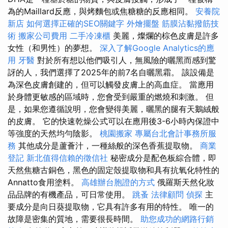
為的Maillard反應，與烤麵包或焦糖糖的反應相同。
安養院
新店
如何選擇正確的SEO關鍵字
外燴擺盤
筋膜沾黏撥筋技
術
搬家公司費用
二手冷凍櫃
美麗，燦爛的棕色皮膚是許多
女性（和男性）的夢想。
深入了解Google Analytics的應
用
牙醫
對於所有想以他們吸引人，無風險的曬黑而感到驚
訝的人，我們選擇了2025年的前7名自曬黑霜。 該設備是
為深色皮膚創建的，但可以觸發皮膚上的高血症。 當應用
於身體更敏感的區域時，您會受到嚴重的燃燒和刺激。 但
是，如果您遵循說明，您會變得美麗，曬黑的腿有天鵝絨般
的皮膚。 它的快速乾燥公式可以在應用後3-6小時內保證中
等強度的天然均勻陰影。
桃園搬家
專屬台北會計事務所服
務
其他成分是蘆薈汁，一種絲般的深色香蕉提取物。
商業
登記
新北值得信賴的徵信社
秘密成分是配色板綜合體，即
天然焦糖古銅色，黑色的固定殼提取物和具有抗氧化特性的
Annatto食用塗料。
高雄辦台胞證的方式
俄羅斯天然化妝
品品牌的有機產品，可日常使用。
跳蚤
法律顧問
偵探
主
要成分是向日葵提取物，它具有許多有用的特性。 唯一的
故障是密集的質地，需要很長時間。
助您成功的網路行銷