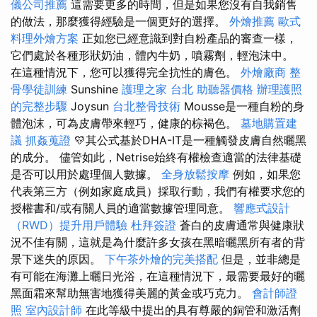
儀公司推薦
這需要更多的時間，但是如果您沒有自我銷售
的做法，那麼獲得經驗是一個更好的選擇。
外燴推薦
歐式
料理外燴方案
正如您已經意識到對自粉產品的審查一樣，
它們處於各種形狀奶油，體內牛奶，噴霧劑，輕泡沫中。
在這種情況下，您可以獲得完全抗性的膚色。
外燴廠商
整
骨學徒訓練
Sunshine
護理之家 台北
助聽器價格
辦理護照
的完整步驟
Joysun
台北整骨技術
Mousse是一種自粉的身
體泡沫，可為皮膚帶來輕巧，健康的棕褐色。
墓地購置建
議
抓姦蒐證
💛其公式基於DHA-IT是一種觸發皮膚自然曬黑
的成分。 儘管如此，Netrise始終有權檢查適當的法律基礎
是否可以用於處理個人數據。
全身放鬆按摩
例如，如果您
代表第三方（例如家庭成員）採取行動，我們有權要求您的
授權書和/或有關人員的適當數據管理同意。
響應式設計
（RWD）提升用戶體驗
杜拜簽證
蒼白的皮膚通常與健康狀
況不佳有關，這就是為什麼許多女孩在黑暗曬黑所有者的背
景下迷失的原因。
下午茶外燴的完美搭配
但是，並非總是
有可能在海灘上曬日光浴，在這種情況下，最需要最好的曬
黑面霜來幫助無害地獲得美麗的黃金或巧克力。
會計師證
照
室內設計師
在此等級中提出的具有尊嚴的銅管和激活劑