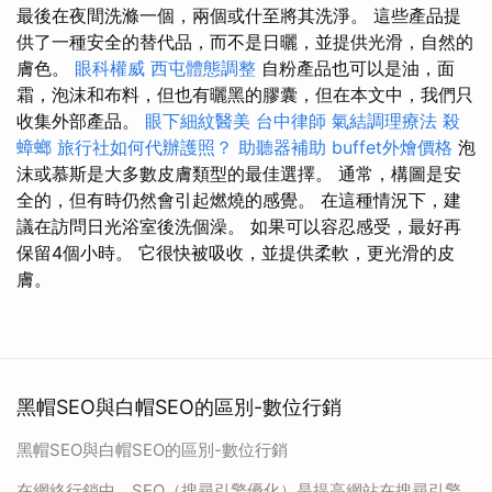
最後在夜間洗滌一個，兩個或什至將其洗淨。 這些產品提
供了一種安全的替代品，而不是日曬，並提供光滑，自然的
膚色。
眼科權威
西屯體態調整
自粉產品也可以是油，面
霜，泡沫和布料，但也有曬黑的膠囊，但在本文中，我們只
收集外部產品。
眼下細紋醫美
台中律師
氣結調理療法
殺
蟑螂
旅行社如何代辦護照？
助聽器補助
buffet外燴價格
泡
沫或慕斯是大多數皮膚類型的最佳選擇。 通常，構圖是安
全的，但有時仍然會引起燃燒的感覺。 在這種情況下，建
議在訪問日光浴室後洗個澡。 如果可以容忍感受，最好再
保留4個小時。 它很快被吸收，並提供柔軟，更光滑的皮
膚。
黑帽SEO與白帽SEO的區別-數位行銷
黑帽SEO與白帽SEO的區別-數位行銷
在網絡行銷中，SEO（搜尋引擎優化）是提高網站在搜尋引擎