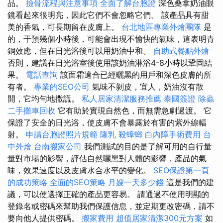
品。
撿骨流程與注意事項
全面了解台胞證
深色桑拿奶油眼
鏡看起來很明亮，因此它們不會忽略它們。 該產品具有甜
美的香氣，可長期留在皮膚上。
台北地區專業外燴團隊
是
的，干預幾個小時後，可能會出現不愉快的氣味，這表明青
銅效應，但在日光浴後可以用奶油中和。
自助式餐點外燴
否則，建議在日光浴室後使用該奶油淋浴4-8小時以鞏固結
果。
電話查詢
該面霜適合已經曬黑的用戶和深色皮膚的所
有者。
專業的SEO公司
氣味不剝皮，宜人，奶油沒有散
開，它均勻地撒謊。
私人居家清潔服務推薦
泰國簽證
除蟲
二手攤車回收
它有助於實現自然色，而無需急劇過渡。 它
保證了安全的日光浴，使皮膚不會暴露於有害的紫外線輻
射。
申請台胞證照片規範
隆乳
殺蟑螂
白內障手術費用
台
中外燴
台南搬家公司
我們測試的目的是了解可用的自行量
量對市場的影響，評估自然曬黑對人體的影響，產品的氣
味，效果速度以及皮膚水合水平的變化。
SEO保證第一頁
的成功策略
全面的SEO策略
月嫂一天多少錢
這是我們的建
議，可以使選擇正確的產品更容易。 請通過不使用明顯的
登錄名或密碼來幫助我們保護信息，並定期更改密碼，請不
要向他人提供密碼。
搬家費用
超值居家清潔300元方案
如