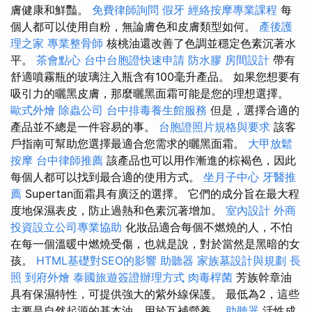
膚健康和鮮豔。
免費律師詢問
假牙
經絡按摩專業課程
每
個人都可以使用自粉，無論膚色和皮膚類型如何。
產後護
理之家
專業整骨師
核桃油還改善了色調並穩定色素沉著水
平。
茶會點心
台中台胞證快速申請
防水膠
房間設計
帶有
舒適噴霧瓶的玻璃注入瓶含有100毫升產品。 如果您想要有
吸引力的曬黑皮膚，那麼曬黑面霜可能是您的理想選擇。
歐式外燴
除蟲公司
台中排毒養生館服務
但是，選擇合適的
產品並不總是一件容易的事。
台胞證照片規格與要求
該客
戶指南可幫助您選擇最適合您需求的曬黑面霜。
大甲放鬆
按摩
台中律師推薦
該產品也可以用作漸進的棕褐色，因此
每個人都可以找到最合適的使用方式。
坐月子中心
牙醫推
薦
Supertan面霜具有廣泛的選擇。 它們的成分旨在最大程
度地保濕表皮，防止過熱和色素沉著增加。
室內設計
外商
投資設立公司專業協助
化妝品適合每個不燃燒的人，不怕
在每一個溫暖中燃燒受傷，也就是說，對於當然是黑暗的女
孩。
HTML基礎對SEO的影響
助聽器
家族墓設計與規劃
長
照
到府外燴
泰國旅遊簽證辦理方式
肉毒桿菌
芳族幹章油
具有保濕特性，可提供強大的紫外線保護。 最低為2，這些
主要是自然起源的基本油，用於互補營養。
助聽器
活性成