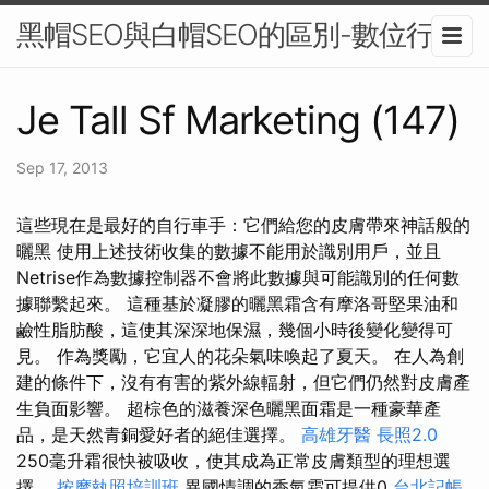
黑帽SEO與白帽SEO的區別-數位行銷
Je Tall Sf Marketing (147)
Sep 17, 2013
這些現在是最好的自行車手：它們給您的皮膚帶來神話般的
曬黑 使用上述技術收集的數據不能用於識別用戶，並且
Netrise作為數據控制器不會將此數據與可能識別的任何數
據聯繫起來。 這種基於凝膠的曬黑霜含有摩洛哥堅果油和
鹼性脂肪酸，這使其深深地保濕，幾個小時後變化變得可
見。 作為獎勵，它宜人的花朵氣味喚起了夏天。 在人為創
建的條件下，沒有有害的紫外線輻射，但它們仍然對皮膚產
生負面影響。 超棕色的滋養深色曬黑面霜是一種豪華產
品，是天然青銅愛好者的絕佳選擇。
高雄牙醫
長照2.0
250毫升霜很快被吸收，使其成為正常皮膚類型的理想選
擇。
按摩執照培訓班
異國情調的香氣霜可提供0
台北記帳