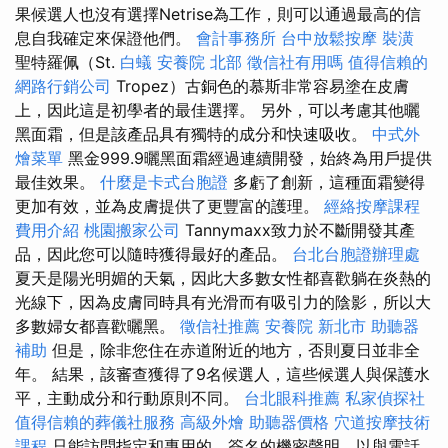
果候選人也沒有選擇Netrise為工作，則可以通過最高的信
息自我確定來保證他們。
會計事務所
台中放鬆按摩
裝潢
聖特羅佩（St.
白蟻
安養院 北部
徵信社有用嗎
值得信賴的
網路行銷公司
Tropez）古銅色的慕斯非常容易塗在皮膚
上，因此這是初學者的最佳選擇。 另外，可以考慮其他曬
黑面霜，但是該產品具有獨特的成分和快速吸收。
中式外
燴菜單
黑金999.9曬黑面霜經過連續開發，始終為用戶提供
最佳效果。
什麼是卡式台胞證
多虧了創新，這種面霜變得
更加有效，並為皮膚提供了更豐富的護理。
經絡按摩課程
費用介紹
桃園搬家公司
Tannymaxx致力於不斷開發其產
品，因此您可以隨時獲得最好的產品。
台北台胞證辦理處
夏天是陽光明媚的天氣，因此大多數女性都喜歡躺在炎熱的
光線下，因為皮膚同時具有光滑而有吸引力的陰影，所以大
多數婦女都喜歡曬黑。
徵信社推薦
安養院 新北市
助聽器
補助
但是，除非您住在赤道附近的地方，否則夏日並非全
年。 結果，該審查獲得了9名候選人，這些候選人與保護水
平，主動成分和行動原則不同。
台北眼科推薦
私家偵探社
值得信賴的葬儀社服務
高級外燴
助聽器價格
穴道按摩技術
課程
只能訪問指定和專用的，簽名的機密聲明，以與電話