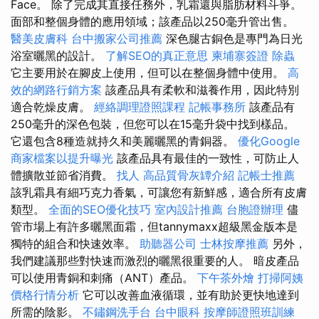
Face。 除了完成其直接任務外，乳霜還與脂肪材料斗爭。
面部和整個身體的應用領域；該產品以250毫升管出售。
醫美皮膚科
台中搬家公司推薦
深色腿古銅色是專門為日光
浴室曬黑的設計。
了解SEO的真正意思
柬埔寨簽證
除蟲
它主要用於在腳皮上使用，但可以在整個身體中使用。
高
效的網路行銷方案
該產品具有柔軟和滋養作用，因此特別
適合乾燥皮膚。
經絡調理證照課程
記帳事務所
該產品有
250毫升的深色包裝，但您可以在15毫升袋中找到樣品。
它還包含8種造就持久和美麗曬黑的青銅器。
優化Google
商家檔案以提升曝光
該產品具有最佳的一致性，可防止人
體擴散並節省消費。
找人
高品質骨灰罈介紹
記帳士推薦
該乳霜具有細巧克力香氣，可讓您有新鮮感，適合所有皮膚
類型。
全面的SEO優化技巧
室內設計推薦
台胞證辦理
儘
管市場上有許多曬黑面霜，但tannymaxx超級黑金版本是
獨特的組合和快速效率。
助聽器公司
士林按摩推薦
另外，
我們建議那些對快速而激烈的曬黑很重要的人。 暗皮產品
可以使用青銅和刺痛（ANT）產品。
下午茶外燴
打掃阿姨
價格行情分析
它可以改善血液循環，並有助於更快地達到
所需的陰影。
不鏽鋼洗手台
台中眼科
按摩師證照班訓練