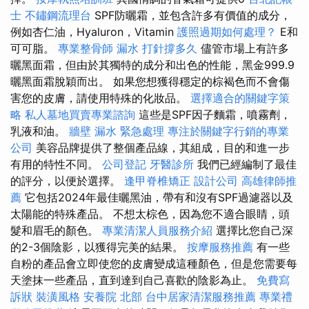
士
不鏽鋼流理台
SPF防曬霜，並包含許多有價值的成分，
例如杏仁油，Hyaluron，Vitamin
護照過期如何處理？
E和
可可脂。
專業整骨師
漏水 打針撐多久
儘管市場上有許多
曬黑面霜，但由於其獨特的成分和出色的性能，黑金999.9
曬黑面霜脫穎而出。 如果您想獲得穩定的棕褐色而不會傷
害您的皮膚，請使用特殊的化妝品。
選擇適合的關鍵字策
略
私人墓地買賣專業諮詢
這些是SPF因子麵霜，噴霧劑，
乳液和油。
牆壁 漏水 緊急處理
專注於關鍵字行銷的專業
公司
美容品牌提供了整個產品線，其組成，目的和進一步
有用的特性不同。
公司登記
牙醫診所
我們已經編制了最佳
的評分，以便於選擇。
逢甲脊椎矯正
設計公司
高雄律師推
薦
它包括2024年最佳曬黑油，帶有和沒有SPF過濾器以及
太陽能的特殊產品。 不想太棕色，因為您不適合眼睛，頭
髮和眉毛的顏色。
專業清潔人員服務介紹
選擇比您自己深
的2-3個陰影，以獲得完美的結果。
按摩服務推薦
有一些
自粉的產品會立即使您的皮膚變成這種顏色，但是您需要每
天塗抹一些產品，直到達到自己喜歡的陰影為止。
免費寫
訴狀
裝潢風格
安養院 北部
台中居家清潔服務推薦
專業禮