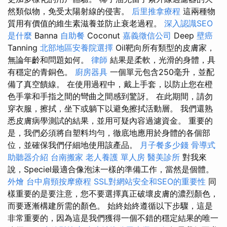
然類似物，免受太陽射線的侵害。
后里推拿療程
這兩種物
質用有價值的維生素滋養並防止衰老過程。
深入認識SEO
是什麼
Banna
自助餐
Coconut
嘉義徵信公司
Deep
壁癌
Tanning
北部地區安養院選擇
Oil靶向所有類型的皮膚家，
無論年齡和問題如何。
律師
結果是柔軟，光滑的身體，具
有穩定的青銅色。
廚房器具
一個單元包含250毫升，並配
備了真空饋線。 在使用過程中，戴上手套，以防止您在橙
色手掌和手指之間的彎曲之間感到驚訝。 在此期間，請勿
穿衣服，擦拭，坐下或躺下以避免擦拭活動層。 我們還熟
悉皮膚病學測試的結果，並用可疑內容過濾資金。 重要的
是，我們必須將自塑料均勻，徹底地應用於身體的各個部
位，並確保我們仔細地使用該產品。
月子餐多少錢
骨導式
助聽器介紹
台南搬家
老人養護 單人房
醫美診所
對我來
說，Speciel最適合像泡沫一樣的準備工作，當然是個體。
外燴
台中肩頸按摩療程
SSL對網站安全和SEO的重要性
同
樣重要的是要注意，您不要選擇真正破壞皮膚的濃烈顏色，
而要逐漸構建所需的顏色。 始終始終遵循以下步驟，這是
非常重要的，因為這是我們獲得一個不錯的穩定結果的唯一