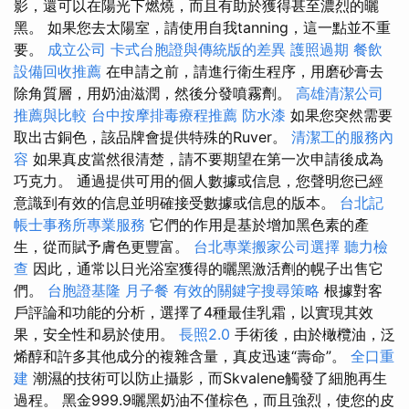
影，還可以在陽光下燃燒，而且有助於獲得甚至濃烈的曬
黑。 如果您去太陽室，請使用自我tanning，這一點並不重
要。
成立公司
卡式台胞證與傳統版的差異
護照過期
餐飲
設備回收推薦
在申請之前，請進行衛生程序，用磨砂膏去
除角質層，用奶油滋潤，然後分發噴霧劑。
高雄清潔公司
推薦與比較
台中按摩排毒療程推薦
防水漆
如果您突然需要
取出古銅色，該品牌會提供特殊的Ruver。
清潔工的服務內
容
如果真皮當然很清楚，請不要期望在第一次申請後成為
巧克力。 通過提供可用的個人數據或信息，您聲明您已經
意識到有效的信息並明確接受數據或信息的版本。
台北記
帳士事務所專業服務
它們的作用是基於增加黑色素的產
生，從而賦予膚色更豐富。
台北專業搬家公司選擇
聽力檢
查
因此，通常以日光浴室獲得的曬黑激活劑的幌子出售它
們。
台胞證基隆
月子餐
有效的關鍵字搜尋策略
根據對客
戶評論和功能的分析，選擇了4種最佳乳霜，以實現其效
果，安全性和易於使用。
長照2.0
手術後，由於橄欖油，泛
烯醇和許多其他成分的複雜含量，真皮迅速“壽命”。
全口重
建
潮濕的技術可以防止攝影，而Skvalene觸發了細胞再生
過程。 黑金999.9曬黑奶油不僅棕色，而且強烈，使您的皮