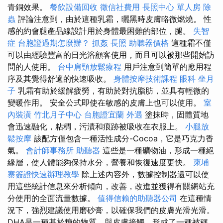
青銅效果。
餐飲設備回收
徵信社費用
長照中心 單人房
除
蟲
評論注意到，由於這種乳霜，曬黑時皮膚略微燃燒。 性
感的約會腿產品線設計用於身體最困難的部位，腿。
失智
症
台胞證過期怎麼辦？
抓姦
長照
助聽器價格
這種霜不僅
可以由經驗豐富的日光浴顧客使用，而且可以被那些開始訪
問的人使用。
台中肩頸放鬆療程
用戶注意到簡單的應用程
序及其覺得舒適的快速吸收。
身體按摩技術課程
眼科
坐月
子
乳霜有助於緩解疲勞，有助於對抗脂肪，並具有輕微的
變暖作用。 安全公式即使在敏感的皮膚上也可以使用。
室
內裝潢
竹北月子中心
台胞證宜蘭
外遇
塗抹時，固體質地
會迅速融化，粘稠，污漬和痕跡被吸收在衣服上。
小腿放
鬆按摩
該配方僅包含一種活性成分-Cocoa，它是巧克力香
氣。
會計師事務所
助聽器
這些是一種礦物油，形成一種絕
緣層，使人體能夠保持水分，營養和恢復速度更快。
柬埔
寨簽證快速辦理教學
除上述內容外，數據控制器還可以使
用這些統計信息來分析傾向，改善，改進並獲得有關網站充
分使用的全面流量數據。
值得信賴的助聽器公司
在這種情
況下，強烈建議使用磨砂膏，以確保我們的皮膚光滑光滑。
DHA是一種基於糖的物質，與皮膚接觸，形成了一種被稱