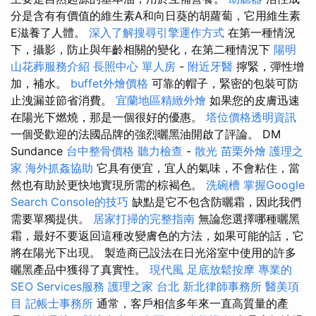
分是含有有價值的維生素A和向日葵的胡蘿蔔，它用維生素
E滋養了人體。
深入了解搜尋引擎運作方式
在第一種情況
下，攝影，防止與年齡相關的變化，在第二種情況下
陽明
山花葬服務介紹
長照中心 單人房
-
附近牙醫
擰緊，彈性增
加，補水。
buffet外燴價格
可靠的帽子，緊密的包裝可防
止洩漏並節省消費。
宜蘭地區精緻外燴
如果您的皮膚迅速
在陽光下燃燒，那是一個很好的優惠。
塔位價格透明資訊
一個受歡迎的法國品牌的強烈曬黑油開啟了評論。 DM
Sundance
台中整骨價格
聽力檢查
-
散光
苗栗外燴
護理之
家
海外抓姦協助
它具有便宜，宜人的氣味，不會粘住，當
然也有助於更快地實現所需的棕褐色。
洗碗槽
掌握Google
Search Console的技巧
缺點是它不包含防曬霜，因此我們
需要單獨提供。
居家打掃的完整指南
無論您選擇哪種曬黑
霜，最好不要返回這種改變膚色的方法，如果可能的話，它
將在陽光下出現。 製造商已設法在日光浴室中使用的許多
曬黑產品中獲得了真實性。
現代風
足底放鬆按摩
專業的
SEO Services服務
護理之家 台北
新北律師事務所
醫美項
目
記帳士事務所
通常，客戶相信多年來一直高質量的產