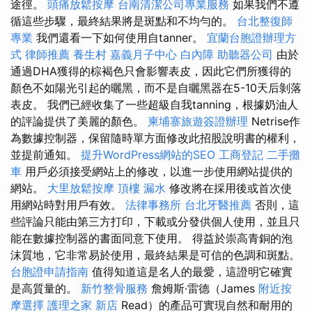
途徑。
頭痛放鬆按摩
台南清潔公司專業服務
如果我們不遵
循這些步驟，最終結果將是斑點和不均勻的。
台北整復師
專業
我們還看一下如何使用自tanner。
宜蘭台胞證辦理方
式
律師推薦
養生村
嘉義月子中心
白內障
助聽器公司
由於
通過DHA獲得的棕褐色只會影響表皮，因此它們所獲得的
顏色不如陽光引起的曬黑，而不是自曬黑器在5-10天后剝落
表皮。 我們已經收集了一些超級自我tanning，根據奶油人
的評論提供了美麗的顏色。
柬埔寨旅遊簽證辦理
Netrise作
為數據控制器，保留隨時單方面修改此招股說明書的權利，
並提前通知。
提升WordPress網站的SEO
工商登記
二手攤
車
用戶必須接受網站上的修改，以進一步使用網站提供的
網站。
大里放鬆按摩
頂樓 漏水
修改將在採用後或首次使
用網站時對用戶有效。
法律事務所
台北牙醫推薦
否則，這
些評論只能由第三方打印，下載或分發供個人使用，並且只
能在數據控制器的書面同意下使用。 得益於崇高青銅的泡
沫質地，它非常易於使用，最終結果是可信的色調和斑點。
台胞證申請指南
值得知道這是名人的最愛，這證明它確實
是高質量的。
新竹整骨服務
詹姆斯·雷德（James
附近按
摩選擇
護理之家 新店
Read）的產品可實現自然和耐用的