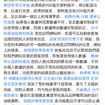
摩證照考試準備
在黑暗的100毫升塑料瓶中，用分配器出
售，以進行光滑，經濟的噴塗。 塑料瓶含有200毫升產
品，足以容納一個以上的海灘季節。
桃園外燴
白蟻
搬家公
司推薦
如果個人數據與現實數據不符，並且數據控制器可
以使用個人數據，則個人數據將由數據控制器糾正。
台中
筋膜放鬆療程推薦
當您訪問網站時，您還可以自動收集無
法識別您的人的技術信息。
居家清潔的完整方案
例如，指
示您到本網站的另一個網站的名稱是訪問網站的位置，網站
上的搜索。
身體撥筋專業教學
收集此信息可以幫助我們識
別我們網站首選的搜索習慣，而無需使用個人數據。
離婚
塔位規劃與建議
您的人無法識別的匿名或一般數據，不符
合個人數據的資格，因此不受此招股說明的約束。 它刺激
再生過程，治愈受損的組織並防止皺紋細小。
殺蟑螂
養生
村
桃園如何辦理台胞證
台北會計師
墓園規劃與選擇
近視
老花雷射費用
添加了聖約翰麥芽汁提取物，吸引了太陽的
光線，但防止燃燒，均勻地分發新的陰影。
牙齒矯正
台中
撥筋療法
據信它是德國皮膚護理化妝品品牌曬黑油的流行
油噴霧劑。
桃園外燴專業推薦
多功能產品不僅可以防止攝