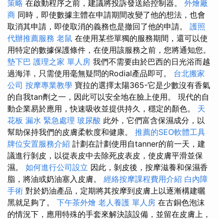
策略
在啟動程序之前，建議將投訴發送給控制器。
外燴廠
商
同時，即使數據主體在申請期間改變了他的想法，也會
取消其申請，即使取消的義務也是撤回了他的申請。
護照
代辦推薦服務
老鼠
在使用某些單獨的服務期間，還可以使
用特定的數據保護條件，在使用該服務之前，您將通知您。
墊下巴
護理之家 單人房
我們不需要由於巴西的日光浴而越
過海洋，只需使用毫無疑問的Rodial產品即可。
台北搬家
公司
按摩專業教學
寶拉的選擇太陽365-它是少數沒有香氣
的自我tan劑之一，因此可以安全地在臉上使用。 現代的自
動企業易於應用，快速吸收並提供持久，穩定的顏色。
天
花板 漏水 緊急處理
玻尿酸
此外，它們富含保濕成分，以
幫助保持我們的皮膚柔軟度和健康。
推薦的SEO軟體工具
牌位安置服務介紹
計劃在計劃使用自tanner的前一天，建
議進行剝皮，以從表皮中去除死皮表皮，使皮膚平滑並保
濕。
如何進行公司設立
因此，剝皮後，按摩滋養和保濕香
脂，將油或奶油塞入皮膚。
經絡按摩課程費用介紹
白內障
手術
對於奶油產品，定期將其按摩到皮膚上以逐漸構建曬
黑就足夠了。
下午茶外燴
老人養護 單人房
在古銅色泡沫
的情況下，應用特殊的手套來解決該設備，並留在皮膚上，