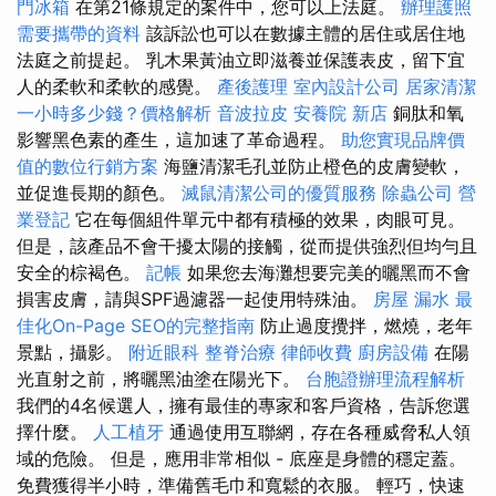
門冰箱
在第21條規定的案件中，您可以上法庭。
辦理護照
需要攜帶的資料
該訴訟也可以在數據主體的居住或居住地
法庭之前提起。 乳木果黃油立即滋養並保護表皮，留下宜
人的柔軟和柔軟的感覺。
產後護理
室內設計公司
居家清潔
一小時多少錢？價格解析
音波拉皮
安養院 新店
銅肽和氧
影響黑色素的產生，這加速了革命過程。
助您實現品牌價
值的數位行銷方案
海鹽清潔毛孔並防止橙色的皮膚變軟，
並促進長期的顏色。
滅鼠清潔公司的優質服務
除蟲公司
營
業登記
它在每個組件單元中都有積極的效果，肉眼可見。
但是，該產品不會干擾太陽的接觸，從而提供強烈但均勻且
安全的棕褐色。
記帳
如果您去海灘想要完美的曬黑而不會
損害皮膚，請與SPF過濾器一起使用特殊油。
房屋 漏水
最
佳化On-Page SEO的完整指南
防止過度攪拌，燃燒，老年
景點，攝影。
附近眼科
整脊治療
律師收費
廚房設備
在陽
光直射之前，將曬黑油塗在陽光下。
台胞證辦理流程解析
我們的4名候選人，擁有最佳的專家和客戶資格，告訴您選
擇什麼。
人工植牙
通過使用互聯網，存在各種威脅私人領
域的危險。 但是，應用非常相似 - 底座是身體的穩定蓋。
免費獲得半小時，準備舊毛巾和寬鬆的衣服。 輕巧，快速