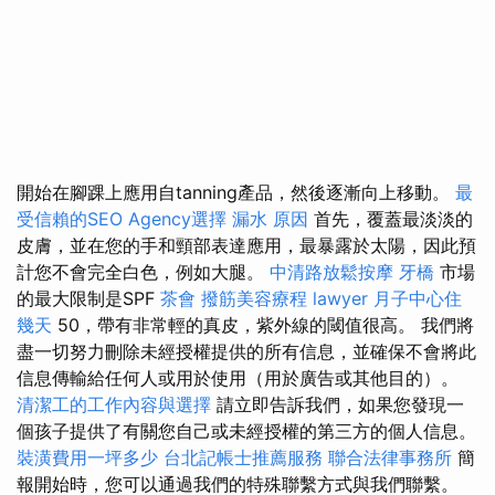
開始在腳踝上應用自tanning產品，然後逐漸向上移動。
最
受信賴的SEO Agency選擇
漏水 原因
首先，覆蓋最淡淡的
皮膚，並在您的手和頸部表達應用，最暴露於太陽，因此預
計您不會完全白色，例如大腿。
中清路放鬆按摩
牙橋
市場
的最大限制是SPF
茶會
撥筋美容療程
lawyer
月子中心住
幾天
50，帶有非常輕的真皮，紫外線的閾值很高。 我們將
盡一切努力刪除未經授權提供的所有信息，並確保不會將此
信息傳輸給任何人或用於使用（用於廣告或其他目的）。
清潔工的工作內容與選擇
請立即告訴我們，如果您發現一
個孩子提供了有關您自己或未經授權的第三方的個人信息。
裝潢費用一坪多少
台北記帳士推薦服務
聯合法律事務所
簡
報開始時，您可以通過我們的特殊聯繫方式與我們聯繫。