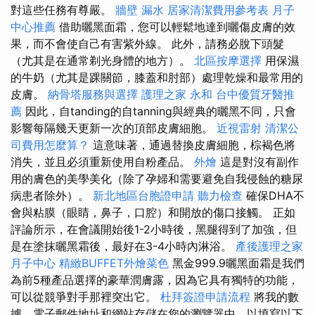
對這些任務有尊嚴。
牆壁 漏水
居家清潔費用參考表
月子
中心推薦
借助曬黑面霜，您可以輕鬆地達到曬傷皮膚的效
果，而不會使自己有害紫外線。 此外，請務必脫下頭髮
（尤其是在通常剃光身體的地方）。
北區按摩選擇
用保濕
的牛奶（尤其是踝關節，膝蓋和肘部）處理乾燥和最常用的
皮膚。
納骨塔服務與選擇
護理之家 永和
台中優質牙醫推
薦
因此，自tanding的自tanning與經典的曬黑不同，只會
影響每隔幾天更新一次的頂部皮膚細胞。
近視雷射
清潔公
司費用怎麼算？
這意味著，通過替換皮膚細胞，棕褐色將
消失，並且必須重新使用自粉產品。
外燴
這是對沒有副作
用的膚色的美學美化（除了孕婦和需要避免自我侵蝕的糖尿
病患者除外）。
新北地區台胞證申請
聽力檢查
確保DHA不
會與粘膜（眼睛，鼻子，口腔）和開放的傷口接觸。 正如
評論所示，在會議開始後1-2小時後，黑腿得到了加強，但
是在塗抹曬黑霜後，最好在3-4小時內淋浴。
產後護理之家
月子中心
精緻BUFFET外燴菜色
黑金999.9曬黑面霜是我們
為前5種產品選擇的豪華潤膚露，因為它具有獨特的功能，
可以從競爭對手那裡突出它。
杜拜簽證申請流程
將我的數
據，電子郵件地址和網站存儲在您的瀏覽器中，以填寫以下