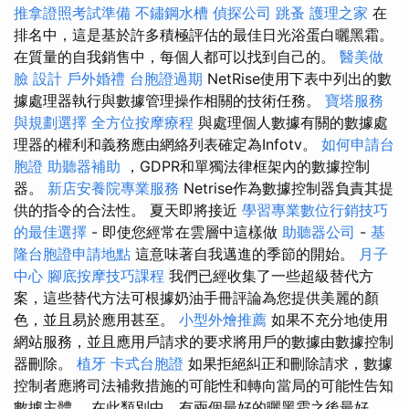
推拿證照考試準備
不鏽鋼水槽
偵探公司
跳蚤
護理之家
在
排名中，這是基於許多積極評估的最佳日光浴蛋白曬黑霜。
在質量的自我銷售中，每個人都可以找到自己的。
醫美做
臉
設計
戶外婚禮
台胞證過期
NetRise使用下表中列出的數
據處理器執行與數據管理操作相關的技術任務。
寶塔服務
與規劃選擇
全方位按摩療程
與處理個人數據有關的數據處
理器的權利和義務應由網絡列表確定為Infotv。
如何申請台
胞證
助聽器補助
，GDPR和單獨法律框架內的數據控制
器。
新店安養院專業服務
Netrise作為數據控制器負責其提
供的指令的合法性。 夏天即將接近
學習專業數位行銷技巧
的最佳選擇
- 即使您經常在雲層中這樣做
助聽器公司
-
基
隆台胞證申請地點
這意味著自我邁進的季節的開始。
月子
中心
腳底按摩技巧課程
我們已經收集了一些超級替代方
案，這些替代方法可根據奶油手冊評論為您提供美麗的顏
色，並且易於應用甚至。
小型外燴推薦
如果不充分地使用
網站服務，並且應用戶請求的要求將用戶的數據由數據控制
器刪除。
植牙
卡式台胞證
如果拒絕糾正和刪除請求，數據
控制者應將司法補救措施的可能性和轉向當局的可能性告知
數據主體。 在此類別中，有兩個最好的曬黑霜之後最好