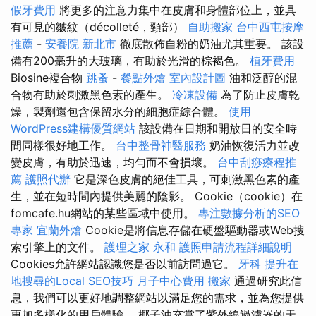
假牙費用
將更多的注意力集中在皮膚和身體部位上，並具
有可見的皺紋（décolleté，頸部）
自助搬家
台中西屯按摩
推薦
-
安養院 新北市
徹底散佈自粉的奶油尤其重要。 該設
備有200毫升的大玻璃，有助於光滑的棕褐色。
植牙費用
Biosine複合物
跳蚤
-
餐點外燴
室內設計圖
油和泛醇的混
合物有助於刺激黑色素的產生。
冷凍設備
為了防止皮膚乾
燥，製劑還包含保留水分的細胞症綜合體。
使用
WordPress建構優質網站
該設備在日期和開放日的安全時
間同樣很好地工作。
台中整骨神醫服務
奶油恢復活力並改
變皮膚，有助於迅速，均勻而不會損壞。
台中刮痧療程推
薦
護照代辦
它是深色皮膚的絕佳工具，可刺激黑色素的產
生，並在短時間內提供美麗的陰影。 Cookie（cookie）在
fomcafe.hu網站的某些區域中使用。
專注數據分析的SEO
專家
宜蘭外燴
Cookie是將信息存儲在硬盤驅動器或Web搜
索引擎上的文件。
護理之家 永和
護照申請流程詳細說明
Cookies允許網站認識您是否以前訪問過它。
牙科
提升在
地搜尋的Local SEO技巧
月子中心費用
搬家
通過研究此信
息，我們可以更好地調整網站以滿足您的需求，並為您提供
更加多樣化的用戶體驗。 椰子油充當了紫外線過濾器的天