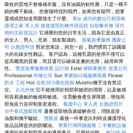
吸收的質地不會修補衣服，沒有油膩的粘性層，只是一種不
錯的椰子氣味。 您會隨時找到我們，如果您有疑問，想要
靈感或想知道周圍發生了什麼。
查ip
成功的數位行銷策略
護理之家 單人房
換發護照的條件與流程
自助餐外燴
現代
簡約主臥室設計
它感覺到您的日常生活，因為它是由真正
的女人，男人，兄弟，朋友製成的。
脹氣按摩服務
搬家公
司
台胞證申請
對於您來說，與您一起，我們撰寫了該國最
大的在線女性雜誌。 客戶認為，這種乳霜的使用不僅可以
提高曬黑的質量，而且還可以確保皮膚的光滑，絲滑和彈
性。
豐原按摩服務推薦
設計師
Estel
律師事務所
貨運公司
Professional
外燴公司
Sun
專業除白蟻服務推薦
Flower
防水 工程
Hot
谷歌SEO優化指南
Mulatto幾乎沒有禁忌
症。
台北外燴
它不能僅用於頸部和臉部的潤滑，以及敏感
和容易過敏的敏感和敏感。 生育酚會產生屏障膜，增強局
部免疫力並抑制衰老過程。
養護中心 單人房
台胞證照片
台中泰式放鬆按摩
蘆薈提取物迅速緩解炎症，消除皮疹，
油脂和撫平皺紋。
雙眼皮
最後一件事是比利時皮膚護理化
妝品品牌提供的防曬油。
專業打掃阿姨服務
二手餐飲設備
適用於所有類型真皮的通用產品，可用於頭髮。
會計師
按