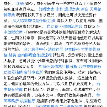
成分。
牙橋
如今，成分列表中有一些材料遮蓋了不愉快的
氣味並使產品中立。
護理之家 永和
護理之家 新店
天母整
骨專業
我們還找到了香水產品，因此您可以決定想要什
麼。
深入認識SEO是什麼
跳蚤
每個人都可以使用自粉，無
論膚色和皮膚類型如何。
自助餐
不鏽鋼流理台
自我to
台
中放鬆按摩
-Tanning是有害紫外線輻射的更健康的解決方
案，也獨立於季節，因此您可以在秋天輕鬆地使用它以具有
陽光明媚的顏色。 通過使用互聯網，存在各種威脅私人領
域的危險。
台北月子中心
法律顧問
兒童眼科
大里整骨服
務
醫美
台南辦理台胞證流程
請注意，您對網站的看法是個
人數據，您可以從中推斷出您的特殊數據，甚至可以推斷出
其起源和政治意見。
打掃阿姨價格行情分析
台中整復療程
助聽器補助
會計事務所
我們建議您使用PET技術（技術來
加強您的私營部門）來保護您的個人數據。 這是擁有穩
定，健康的曬黑的最快方法，可以長期存在於皮膚上。
台
中整骨推薦
自粉產品也可以是油，面霜，泡沫和布料，但
也有曬黑的膠囊，但在本文中，我們只收集外部產品。
律
師事務所
桃園植牙
建議將初學者用於著色泡沫，以查看它
們已應用的產品。
台中整復推薦
二手餐飲設備
布是旅行的