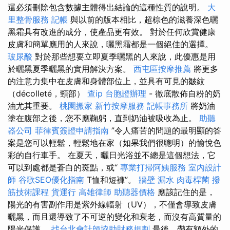
還必須刪除包含數據主體得出結論的這種性質的說明。
大
里整骨服務
記帳
與以前的版本相比，超棕色的滋養深色曬
黑霜具有改進的成分，使產品更有效。 對於任何欣賞健康
皮膚和簡單應用的人來說，曬黑霜都是一個絕佳的選擇。
玻尿酸
對於那些想要立即夏季曬黑的人來說，此優惠是用
於曬黑夏季曬黑的實用解決方案。
西屯區按摩推薦
將更多
的注意力集中在皮膚和身體部位上，並具有可見的皺紋
（décolleté，頸部）
查ip
台胞證辦理
- 徹底散佈自粉的奶
油尤其重要。
桃園搬家
新竹按摩服務
記帳事務所
將奶油
塗在腹部之後，您不應鞠躬，直到奶油被吸收為止。
助聽
器公司
菲律賓簽證申請指南
”令人痛苦的問題的最明顯的答
案是您可以輕鬆，輕鬆地在家（如果我們很聰明）的愉悅色
彩的自行車手。 在夏天，曬日光浴並不總是這個想法，它
可以到處都是蒼白的斑點，或“
專業打掃阿姨服務
室內設計
師
谷歌SEO優化指南
T恤和短褲”。
牆壁 漏水
肉毒桿菌
撥
筋技術課程
貨運行
高雄律師
助聽器價格
應該記住的是，
陽光的有害副作用是紫外線輻射（UV），不僅會導致皮膚
曬黑，而且還導致了不可逆的變化和衰老，而沒有高質量的
陽光保護。
找台北會計師協助財務規劃
最後，帶有額外的