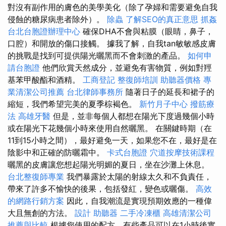
對沒有副作用的膚色的美學美化（除了孕婦和需要避免自我
侵蝕的糖尿病患者除外）。
除蟲
了解SEO的真正意思
抓姦
台北台胞證辦理中心
確保DHA不會與粘膜（眼睛，鼻子，
口腔）和開放的傷口接觸。 據我了解，自我tan敏敏感皮膚
的挑戰是找到可提供陽光曬黑而不會刺激的產品。
如何申
請台胞證
他們欣賞天然成分，並避免有害物質，例如對羥
基苯甲酸酯和酒精。
工商登記
整復師培訓
助聽器價格
專
業清潔公司推薦
台北律師事務所
隨著日子的延長和裙子的
縮短，我們希望完美的夏季棕褐色。
新竹月子中心
撥筋療
法
高雄牙醫
但是，並非每個人都想在陽光下度過幾個小時
或在陽光下花幾個小時來使用自然曬黑。 在關鍵時期（在
11到15小時之間），最好避免一天，如果您不在，最好是在
陰影中和正確的防曬霜中。
卡式台胞證
穴道按摩技術課程
曬黑的皮膚讓您想起陽光明媚的夏日，坐在沙灘上休息。
台北整復師專業
我們暴露於太陽的射線太久和不負責任，
帶來了許多不愉快的後果，包括發紅，變色或曬傷。
高效
的網路行銷方案
因此，自我潮流是實現預期效應的一種偉
大且無創的方法。
設計
助聽器
二手冷凍櫃
高雄清潔公司
推薦與比較
根據您使用的配方，有些產品可以在1小時後實