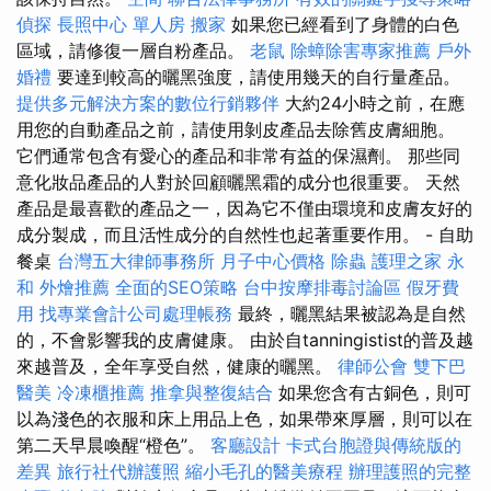
偵探
長照中心 單人房
搬家
如果您已經看到了身體的白色
區域，請修復一層自粉產品。
老鼠
除蟑除害專家推薦
戶外
婚禮
要達到較高的曬黑強度，請使用幾天的自行量產品。
提供多元解決方案的數位行銷夥伴
大約24小時之前，在應
用您的自動產品之前，請使用剝皮產品去除舊皮膚細胞。
它們通常包含有愛心的產品和非常有益的保濕劑。 那些同
意化妝品產品的人對於回顧曬黑霜的成分也很重要。 天然
產品是最喜歡的產品之一，因為它不僅由環境和皮膚友好的
成分製成，而且活性成分的自然性也起著重要作用。 - 自助
餐桌
台灣五大律師事務所
月子中心價格
除蟲
護理之家 永
和
外燴推薦
全面的SEO策略
台中按摩排毒討論區
假牙費
用
找專業會計公司處理帳務
最終，曬黑結果被認為是自然
的，不會影響我的皮膚健康。 由於自tanningistist的普及越
來越普及，全年享受自然，健康的曬黑。
律師公會
雙下巴
醫美
冷凍櫃推薦
推拿與整復結合
如果您含有古銅色，則可
以為淺色的衣服和床上用品上色，如果帶來厚層，則可以在
第二天早晨喚醒“橙色”。
客廳設計
卡式台胞證與傳統版的
差異
旅行社代辦護照
縮小毛孔的醫美療程
辦理護照的完整