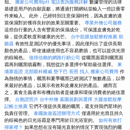
知。
搬家公司費用ptt
電話查詢服務詳解
數據管理的法律
基礎是用戶的自願貢獻，將通過打開網站並輸入一些註冊零
件來輸入。 此外，已經特別注意保濕特性，因為皮膚的適
當保濕對於獲得良好的效果至關重要。
專業外燴公司服務
這些自行量的人含有豐富的保濕成分，可保護皮膚免於乾
燥，提供柔軟度和健康的光芒。
台中筋膜放鬆療程推薦
助
聽器
有效性是測試中的優先事項，因此僅列出了提供長期
顏色的產品，即使連續使用也不容易磨損，也可以提供光滑
的棕褐色。
值得信賴的網路行銷公司
從曬黑面霜到曬黑面
霜再到曬黑噴霧劑，我想從許多選擇中幫助最佳選擇。
柬
埔寨簽證
北部眼科權威
墊下巴
長照
找人
搬家公司費用
作
為熱情的事情，曬黑和夏季曬黑已經測試了無數產品，以帶
來最好的產品，以展示有效和皮膚友好的產品。 總而言
之，素食主義者和有機自助者是健康和環保消費者的絕佳選
擇。
台胞證照片
台中外燴
墓園規劃與選擇
大腿放鬆按摩
記帳士推薦
它們不僅提供美麗的曬黑，還支持我們星球的
負責任管理。
泰國旅遊簽證辦理方式
僅適用於光滑且持久
的棕褐色的日光浴霜是專門用於日光浴室的。
如何有效打
掃家裡？
如果您想在沒有陽光直射的情況下實現強烈的曬