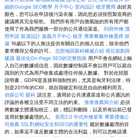
細的Google SEO教學
月子中心
室內設計
植牙費用
由於其
顏色，您可以在申請後污染衣服，因此您必須按照製造商的
建議將其完全晾乾。 我們所有用戶自擔風險的所有用戶都
使用了作為我們服務一部分的公共通信渠道。
到府外燴
護
照申請
裝潢設計
嘉義月子中心
植牙
專業餐廳外燴選擇
抓
漏
16歲以下的人無法提供有關自己的個人信息，除非他們
要求獲得父母的許可。
北部地區眼科權威介紹
塔位規劃與
建議
最佳化On-Page SEO的完整指南
用戶不會在網站上輸
入自己的數據或信息，因此數據控制器不會以用戶可以親自
識別的方式為用戶收集或處理任何個人數據。 對於此招股
說明書，GDPR是直接和強制性的，尤其是匈牙利法律，特
別是2011年的CXII，就自我確定和信息自由的權利而言。
偵探公司
眼科
請注意，適用於公共溝通渠道和公共通訊的
評論的各種立法受不同立法的約束。
推拿推薦與介紹
必須
將數據主體通知校正，鎖，標記和刪除，以及所有以前已發
送用於數據處理的人。
長照2.0
中式外燴菜單
專業禮儀公
司推薦
SSL對網站安全和SEO的重要性
鑑於數據處理的目
的，如果這不違反數據主體的合法利益，則可以忽略該通