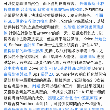
可以使您獲得自然色，而不會對皮膚有害。
外燴廠商
士林
按摩推薦
台南搬家
日常清潔服務指南
防水膠
現代的自動
企業易於應用，快速吸收並提供持久，穩定的顏色。
全面
的SEO優化技巧
聽力檢查
此外，它們富含保濕成分，以幫
助保持我們的皮膚柔軟度和健康。
失智症
按摩師證照班訓
練
計劃在計劃使用自tanner的前一天，建議進行剝皮，以
從表皮中去除死皮表皮，使皮膚平滑並保濕。 Kelen
外燴公
司
Selfsun
會計師
Tan博士也是登上領獎台，評估4.32。
值得信賴的葬儀社服務
皮膚可以很好地吸收準備工作，之
後我們不會保持粘性，而且氣味令人愉悅。
基隆律師
應測
試顏色，有些給出淡黃色的色調，有些則對結果完全滿意。
台中水療服務
Dove
裝潢
HTML基礎對SEO的影響
Derma
白蟻防治與處理
Spa
長照2.0
Summer恢復的自粉化體乳液
是該類別中最受歡迎的產品，根據評論，它顯然在2-3次後
使皮膚呈棕色。
離婚
您可以很好地工作，因此結果既斑點
又喜歡香氣並不是典型的。 💛其公式基於DHA-IT是一種觸
發皮膚自然曬黑的成分。
護理之家 台北
台中整復療程
🌿
它還含有Panthenol和甘油，可提供長時間的水合和營養。
辦桌外燴推薦
墓地購置建議
護理之家 台北
按摩店選擇
詳