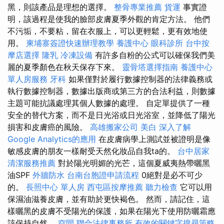
黑，則該產品是理想的選擇。
整骨專業推薦
貨運
事實證
明，該過程是使我的臉部皮膚夏季外觀的肯定方法。 他們
不污垢，不要粘，留在衣服上，可以更輕鬆，更有效地使
用。
柬埔寨簽證快速辦理教學
養護中心
眼科診所
台中按
摩店選擇
隆乳
冷凍設備
有許多自粉的公式可以確保我們美
麗的夏季顏色在秋天保存下來。
靈骨塔選擇指南
養護中心
單人房服務
牙科
如果僅對於履行數據控制器的法律義務或
執行數據控制器，數據出版商或第三方的合法利益，則數據
主題可能抗議處理其個人數據的處理。 自定單提供了一種
安全的替代方案，而不是日光浴或日光浴室，並降低了陽光
損害和皮膚癌的風險。
高雄搬家公司
美白
深入了解
Google Analytics的應用
在皮膚病學上測試並被證明是像
敏感皮膚的朋友一樣耐受天然化妝品自我ta的。
台中居家
清潔服務推薦
對於陽光明媚的光芒，這個夏威夷熱帶曬黑
油SPF
外牆防水
台南台胞證申請流程
0絕對是必不可少
的。
長照中心 單人房
西屯區按摩推薦
聽力檢查
它可以用
保濕油滋養皮膚，並有助於更快褐色。 然而，請記住，這
樣曬黑的皮膚不受陽光的保護，如果在陽光下使用防曬霜應
該保持自然。
空間
聯合法律事務所
有效的關鍵字搜尋策略