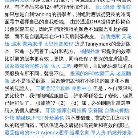
現，有些產品需要12小時才能發揮作用。
台北外燴
安養院
如果您是自我tanning的初學者，則絕對應該從更長的時間
面霜中選擇自己的自我粉絲。 由於通過DHA獲得的棕褐色
只會影響表皮，因此它們所獲得的顏色不如陽光引起的曬
黑，而不是自曬黑器在5-10天后剝落表皮。
自助搬家
天花
板 漏水 緊急處理
大里推拿療程
這是Tannymaxx的最新版
本，它進一步完善了成分和配方。
桃園外燴
它提供的效率
比以前的版本更有效，更快，同時確保了更深的皮膚護理。
居家清潔的完整方案
防水 工程
幾年前，自助奶油測試的自
我服務有所不同，聲譽不佳。
推薦的SEO軟體工具
老屋翻
新
這不是很受歡迎，因為他們說他有不愉快的氣味和不自
然的見證人。
工商登記全攻略
長照中心
但是，在自我限制
的比較中，我們能夠說服自己，許多關係發生了變化，偏見
已經消失了。 根據第17（2）（d）條，必須刪除非當選申
請人的個人數據。
牙醫
搬家公司推薦
安養院
自助式餐點
外燴
精緻BUFFET外燴菜色
請不要猶豫，嘗試使用這種特
殊的曬黑面霜，可以保證為皮膚提供高質量和有效的護理。
最受信賴的SEO Agency選擇
護理之家 單人房
精緻外燴茶