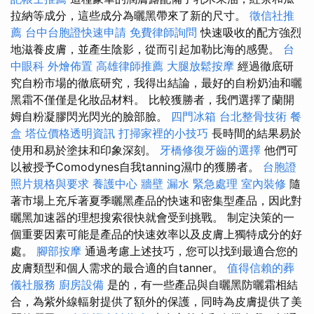
拉納等成分，這些成分為曬黑帶來了新的尺寸。
徵信社推
薦
台中台胞證快速申請
免費律師詢問
快速吸收的配方強烈
地滋養皮膚，並產生陰影，從而引起加勒比海的感覺。
台
中眼科
外燴佈置
高雄律師推薦
大腿放鬆按摩
經過徹底研
究自粉市場的徹底研究，我得出結論，最好的自粉奶油和曬
黑霜不僅僅是化妝品材料。 比較獲勝者，我們選擇了蘭開
姆自粉凝膠閃光閃光的臉部臉。
四門冰箱
台北整骨技術
餐
盒
塔位價格透明資訊
打掃家裡的小技巧
長時間的結果易於
使用和易於塗抹和印象深刻。
牙橋修復牙齒的選擇
他們可
以被授予Comodynes自我tanning濕巾的獲勝者。
台胞證
照片規格與要求
養護中心
牆壁 漏水 緊急處理
室內裝修
隨
著市場上充斥著夏季曬黑產品的快速和密集型產品，因此對
曬黑加速器的理想搜索很快就會受到挑戰。 制定決策的一
個重要因素可能是產品的快速效率以及皮膚上獨特成分的好
處。
腳部按摩
通過考慮上述技巧，您可以找到最適合您的
皮膚類型和個人需求的最合適的自tanner。
值得信賴的葬
儀社服務
廚房設備
是的，有一些產品與自曬黑防曬霜相結
合，為紫外線輻射提供了額外的保護，同時為皮膚提供了美