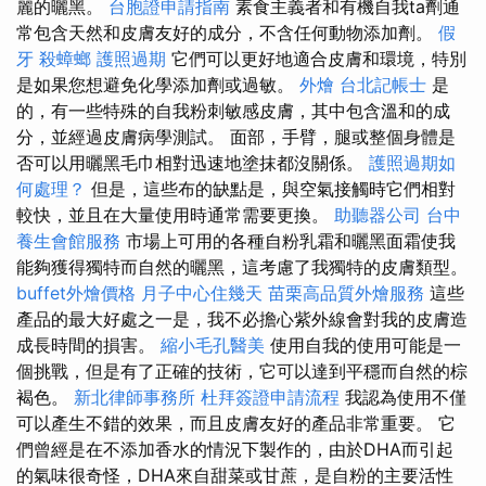
麗的曬黑。
台胞證申請指南
素食主義者和有機自我ta劑通
常包含天然和皮膚友好的成分，不含任何動物添加劑。
假
牙
殺蟑螂
護照過期
它們可以更好地適合皮膚和環境，特別
是如果您想避免化學添加劑或過敏。
外燴
台北記帳士
是
的，有一些特殊的自我粉刺敏感皮膚，其中包含溫和的成
分，並經過皮膚病學測試。 面部，手臂，腿或整個身體是
否可以用曬黑毛巾相對迅速地塗抹都沒關係。
護照過期如
何處理？
但是，這些布的缺點是，與空氣接觸時它們相對
較快，並且在大量使用時通常需要更換。
助聽器公司
台中
養生會館服務
市場上可用的各種自粉乳霜和曬黑面霜使我
能夠獲得獨特而自然的曬黑，這考慮了我獨特的皮膚類型。
buffet外燴價格
月子中心住幾天
苗栗高品質外燴服務
這些
產品的最大好處之一是，我不必擔心紫外線會對我的皮膚造
成長時間的損害。
縮小毛孔醫美
使用自我的使用可能是一
個挑戰，但是有了正確的技術，它可以達到平穩而自然的棕
褐色。
新北律師事務所
杜拜簽證申請流程
我認為使用不僅
可以產生不錯的效果，而且皮膚友好的產品非常重要。 它
們曾經是在不添加香水的情況下製作的，由於DHA而引起
的氣味很奇怪，DHA來自甜菜或甘蔗，是自粉的主要活性