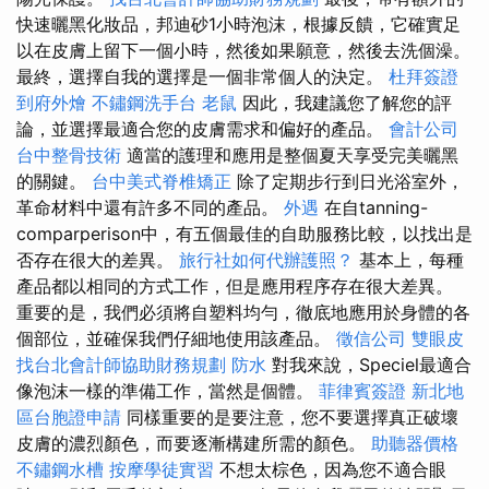
快速曬黑化妝品，邦迪砂1小時泡沫，根據反饋，它確實足
以在皮膚上留下一個小時，然後如果願意，然後去洗個澡。
最終，選擇自我的選擇是一個非常個人的決定。
杜拜簽證
到府外燴
不鏽鋼洗手台
老鼠
因此，我建議您了解您的評
論，並選擇最適合您的皮膚需求和偏好的產品。
會計公司
台中整骨技術
適當的護理和應用是整個夏天享受完美曬黑
的關鍵。
台中美式脊椎矯正
除了定期步行到日光浴室外，
革命材料中還有許多不同的產品。
外遇
在自tanning-
comparperison中，有五個最佳的自助服務比較，以找出是
否存在很大的差異。
旅行社如何代辦護照？
基本上，每種
產品都以相同的方式工作，但是應用程序存在很大差異。
重要的是，我們必須將自塑料均勻，徹底地應用於身體的各
個部位，並確保我們仔細地使用該產品。
徵信公司
雙眼皮
找台北會計師協助財務規劃
防水
對我來說，Speciel最適合
像泡沫一樣的準備工作，當然是個體。
菲律賓簽證
新北地
區台胞證申請
同樣重要的是要注意，您不要選擇真正破壞
皮膚的濃烈顏色，而要逐漸構建所需的顏色。
助聽器價格
不鏽鋼水槽
按摩學徒實習
不想太棕色，因為您不適合眼