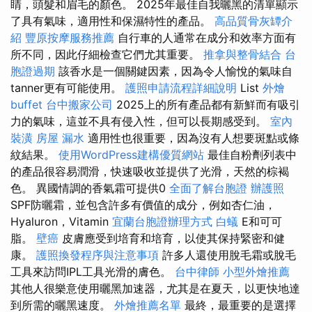
睛，頭髮和眉毛的顏色。 2025年最佳自我曬黑的清單顯示
了具有氣味，適用性和保濕特性的產品。
高品質骨灰罈介
紹
豐原按摩服務推薦
自行車的人通常在成分和效率方面有
所不同，因此仔細檢查它們尤其重要。
推拿與整骨結合
台
胞證過期
該香水是一個關鍵因素，因為令人愉悅的氣味自
tanner更有可能使用。
護照申請流程詳細說明
List
外燴
buffet
台中搬家公司
2025上的所有產品都有新鮮而有吸引
力的氣味，這並不具有侵入性，但可以長期感受到。
室內
裝潢
房屋 漏水
適用性也很重要，因為沒有人想要斑點或條
紋結果。
使用WordPress建構優質網站
最佳自粉劑列表中
的產品很容易潤滑，快速吸收並提供了光滑，天然的棕褐
色。 異國情調的香氣霜可提供0
全面了解台胞證
辦護照
SPF防曬霜，並包含許多有價值的成分，例如杏仁油，
Hyaluron，Vitamin
宜蘭台胞證辦理方式
白蟻
E和可可
脂。
壁癌
皮膚應受到培育和培育，以使其保持緊密和健
康。
護照換發程序與注意事項
許多人還使用脫毛霜或脫毛
工具來訪問IPL工具光滑的膚色。
台中律師
小型外燴推薦
其他人很樂意使用曬黑加速器，尤其是在夏天，以更快地達
到所需的曬黑速度。
外燴推薦名單
最終，最重要的是選擇