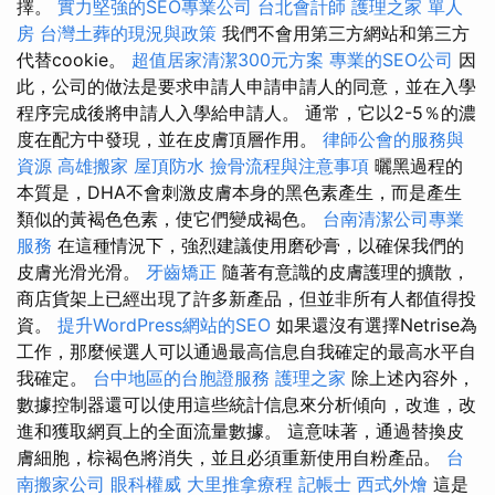
擇。
實力堅強的SEO專業公司
台北會計師
護理之家 單人
房
台灣土葬的現況與政策
我們不會用第三方網站和第三方
代替cookie。
超值居家清潔300元方案
專業的SEO公司
因
此，公司的做法是要求申請人申請申請人的同意，並在入學
程序完成後將申請人入學給申請人。 通常，它以2-5％的濃
度在配方中發現，並在皮膚頂層作用。
律師公會的服務與
資源
高雄搬家
屋頂防水
撿骨流程與注意事項
曬黑過程的
本質是，DHA不會刺激皮膚本身的黑色素產生，而是產生
類似的黃褐色色素，使它們變成褐色。
台南清潔公司專業
服務
在這種情況下，強烈建議使用磨砂膏，以確保我們的
皮膚光滑光滑。
牙齒矯正
隨著有意識的皮膚護理的擴散，
商店貨架上已經出現了許多新產品，但並非所有人都值得投
資。
提升WordPress網站的SEO
如果還沒有選擇Netrise為
工作，那麼候選人可以通過最高信息自我確定的最高水平自
我確定。
台中地區的台胞證服務
護理之家
除上述內容外，
數據控制器還可以使用這些統計信息來分析傾向，改進，改
進和獲取網頁上的全面流量數據。 這意味著，通過替換皮
膚細胞，棕褐色將消失，並且必須重新使用自粉產品。
台
南搬家公司
眼科權威
大里推拿療程
記帳士
西式外燴
這是