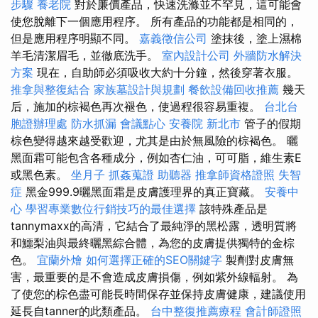
步驟
養老院
對於廉價產品，快速洗滌並不罕見，這可能會
使您脫離下一個應用程序。 所有產品的功能都是相同的，
但是應用程序明顯不同。
嘉義徵信公司
塗抹後，塗上濕棉
羊毛清潔眉毛，並徹底洗手。
室內設計公司
外牆防水解決
方案
現在，自助師必須吸收大約十分鐘，然後穿著衣服。
推拿與整復結合
家族墓設計與規劃
餐飲設備回收推薦
幾天
后，施加的棕褐色再次褪色，使過程很容易重複。
台北台
胞證辦理處
防水抓漏
會議點心
安養院 新北市
管子的假期
棕色變得越來越受歡迎，尤其是由於無風險的棕褐色。 曬
黑面霜可能包含各種成分，例如杏仁油，可可脂，維生素E
或黑色素。
坐月子
抓姦蒐證
助聽器
推拿師資格證照
失智
症
黑金999.9曬黑面霜是皮膚護理界的真正寶藏。
安養中
心
學習專業數位行銷技巧的最佳選擇
該特殊產品是
tannymaxx的高清，它結合了最純淨的黑松露，透明質將
和鱷梨油與最終曬黑綜合體，為您的皮膚提供獨特的金棕
色。
宜蘭外燴
如何選擇正確的SEO關鍵字
製劑對皮膚無
害，最重要的是不會造成皮膚損傷，例如紫外線輻射。 為
了使您的棕色盡可能長時間保存並保持皮膚健康，建議使用
延長自tanner的此類產品。
台中整復推薦療程
會計師證照