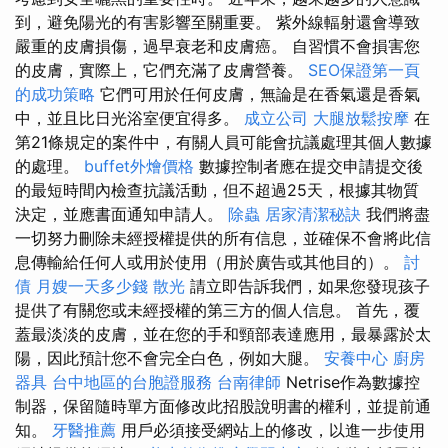
到，避免陽光的有害影響至關重要。 紫外線輻射還會導致
嚴重的皮膚損傷，過早衰老和皮膚癌。 自習慣不會損害您
的皮膚，實際上，它們充滿了皮膚營養。
SEO保證第一頁
的成功策略
它們可用於任何皮膚，無論是在香氣還是香氣
中，並且比日光浴室便宜得多。
成立公司
大腿放鬆按摩
在
第21條規定的案件中，有關人員可能會抗議處理其個人數據
的處理。
buffet外燴價格
數據控制者應在提交申請提交後
的最短時間內檢查抗議活動，但不超過25天，根據其物質
決定，並應書面通知申請人。
除蟲
居家清潔秘訣
我們將盡
一切努力刪除未經授權提供的所有信息，並確保不會將此信
息傳輸給任何人或用於使用（用於廣告或其他目的）。
討
債
月嫂一天多少錢
散光
請立即告訴我們，如果您發現孩子
提供了有關您或未經授權的第三方的個人信息。 首先，覆
蓋最淡淡的皮膚，並在您的手和頸部表達應用，最暴露於太
陽，因此預計您不會完全白色，例如大腿。
安養中心
廚房
器具
台中地區的台胞證服務
台南律師
Netrise作為數據控
制器，保留隨時單方面修改此招股說明書的權利，並提前通
知。
牙醫推薦
用戶必須接受網站上的修改，以進一步使用