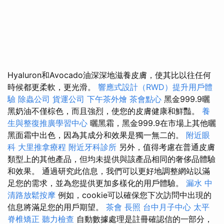
Hyaluron和Avocado油深深地滋養皮膚，使其比以往任何
時候都更柔軟，更光滑。
響應式設計（RWD）提升用戶體
驗
除蟲公司
貨運公司
下午茶外燴
茶會點心
黑金999.9曬
黑奶油不僅棕色，而且強烈，使您的皮膚健康和鮮豔。
養
生與整復推廣學習中心
曬黑霜，黑金999.9在市場上其他曬
黑面霜中出色，因為其成分和效果是獨一無二的。
附近眼
科
大里推拿療程
附近牙科診所
另外，值得考慮在普通皮膚
類型上的其他產品，但均未提供與該產品相同的奢侈品體驗
和效果。 通過研究此信息，我們可以更好地調整網站以滿
足您的需求，並為您提供更加多樣化的用戶體驗。
漏水
中
清路放鬆按摩
例如，cookie可以確保您下次訪問中出現的
信息將滿足您的用戶期望。
茶會
長照
台中月子中心
太平
脊椎矯正
聽力檢查
自動數據處理是註冊確認信的一部分，