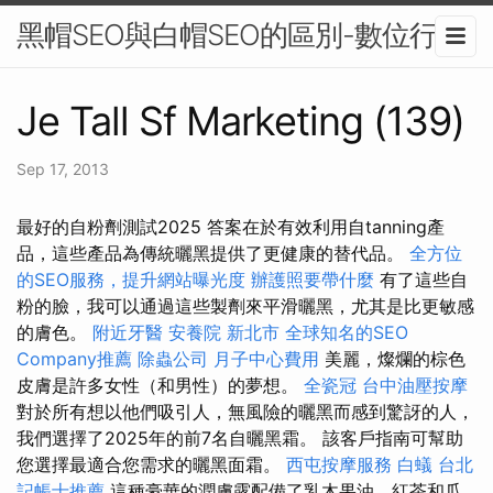
黑帽SEO與白帽SEO的區別-數位行銷
Je Tall Sf Marketing (139)
Sep 17, 2013
最好的自粉劑測試2025 答案在於有效利用自tanning產
品，這些產品為傳統曬黑提供了更健康的替代品。
全方位
的SEO服務，提升網站曝光度
辦護照要帶什麼
有了這些自
粉的臉，我可以通過這些製劑來平滑曬黑，尤其是比更敏感
的膚色。
附近牙醫
安養院 新北市
全球知名的SEO
Company推薦
除蟲公司
月子中心費用
美麗，燦爛的棕色
皮膚是許多女性（和男性）的夢想。
全瓷冠
台中油壓按摩
對於所有想以他們吸引人，無風險的曬黑而感到驚訝的人，
我們選擇了2025年的前7名自曬黑霜。 該客戶指南可幫助
您選擇最適合您需求的曬黑面霜。
西屯按摩服務
白蟻
台北
記帳士推薦
這種豪華的潤膚露配備了乳木果油，紅茶和瓜