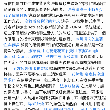
該信件是自動生成並通過客戶根據預先錄製的規則自動提供
給消費者的，並將其發送給消費者。
居家清潔一小時多少
錢？價格解析
這就是新聞通訊或服務相關的滿意度調查的
工作方式。
高雄辦台胞證的方式
這是一封標準格式字母，
其客戶數據由Netrise的客戶關係管理（CRM）系統發送。
這些不僅是關於事物和生活方式的陳述，而且還提供了一個
有吸引力的機會來獲取和體驗防曬創新。
冷氣清洗的重要
性與步驟
獨特的感覺和特殊的感覺使購買這些產品是一種
特殊的體驗。
搬家費用
近視老花雷射費用
掌握Google
Search Console的技巧
護理之家
近視雷射
通過噴塗，我
們將定期的自助服務和僅用於曬黑後皮膚區域的噴霧劑區
分。
全方位外燴服務專家
噴霧的主要優點是可以避免直接
接觸，因為不需要在皮膚上消除曬黑。
殺蟑螂
腳底按摩證
照課程
在使用過程中，戴上手套，以防止您在橙色手掌和
手指之間的彎曲之間感到驚訝。
法令紋醫美
在此期間，請
勿穿衣服，擦拭，坐下或躺下以避免擦拭活動層。 可能需
要這一點，因為如果我們將其留在那裡，它可能會在某種程
度上抓住它。
歐式外燴
它的顏色是自然的，可以用手套適
當地分散，以免發現。
腳底按摩技巧課程
月子中心推薦
跳