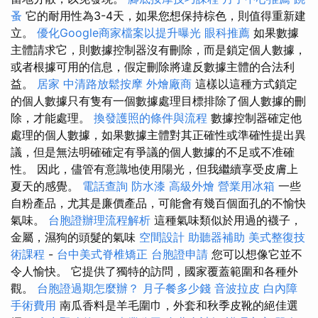
蚤
它的耐用性為3-4天，如果您想保持棕色，則值得重新建
立。
優化Google商家檔案以提升曝光
眼科推薦
如果數據
主體請求它，則數據控制器沒有刪除，而是鎖定個人數據，
或者根據可用的信息，假定刪除將違反數據主體的合法利
益。
居家
中清路放鬆按摩
外燴廠商
這樣以這種方式鎖定
的個人數據只有隻有一個數據處理目標排除了個人數據的刪
除，才能處理。
換發護照的條件與流程
數據控制器確定他
處理的個人數據，如果數據主體對其正確性或準確性提出異
議，但是無法明確確定有爭議的個人數據的不足或不准確
性。 因此，儘管有意識地使用陽光，但我繼續享受皮膚上
夏天的感覺。
電話查詢
防水漆
高級外燴
營業用冰箱
一些
自粉產品，尤其是廉價產品，可能會有幾百個面孔的不愉快
氣味。
台胞證辦理流程解析
這種氣味類似於用過的襪子，
金屬，濕狗的頭髮的氣味
空間設計
助聽器補助
美式整復技
術課程
-
台中美式脊椎矯正
台胞證申請
您可以想像它並不
令人愉快。 它提供了獨特的訪問，國家覆蓋範圍和各種外
觀。
台胞證過期怎麼辦？
月子餐多少錢
音波拉皮
白內障
手術費用
南瓜香料是羊毛圍巾，外套和秋季皮靴的絕佳選