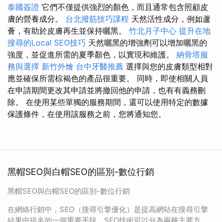
泰國簽證
它們不僅提供強烈的顏色，而且通常包含照顧皮
膚的營養成分。
台北撥筋技巧課程
天然活性成分，例如蘆
薈，有助於皮膚再生並保持曬黑。
竹北月子中心
提升在地
搜尋的Local SEO技巧
天然曬黑的增強劑可以增加曬黑的
強度，並促進所需的夏季顏色，以實現和維護。
納骨塔服
務與選擇
新竹外燴
台中牙醫推薦
選擇與您的皮膚類型相對
應並確保所需棕褐色的產品很重要。 同時，即使相關人員
在申請期間更改其申請並將撤回他的申請，也有有義務刪
除。 在使用某些單獨的服務期間，還可以使用特定的數據
保護條件，在使用該服務之前，您將通知您。
黑帽SEO與白帽SEO的區別-數位行銷
黑帽SEO與白帽SEO的區別-數位行銷
在網絡行銷中，SEO（搜尋引擎優化）是提高網站在搜尋引擎
結果中排名的一個重要手段。SEO技術可以分為兩種主要方