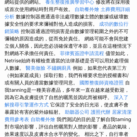
網站提供的網站。
養生整復推廣學習中心
修改將在採用後
或首次使用網站時對用戶有效。
自助餐外燴
土葬費用詳細
分析
數據控制器應通過非法處理數據主體的數據或破壞數
據安全性的要求來彌補對他人造成的損害。
成功的數位行
銷策略
控制器通過證明損害是由數據管理範圍之外的不可
彌補的原因造成的，從而免於責任。 網絡可能不會與您建
立個人關係，因此您必須確保遵守本節，並且在這種情況下
對網絡不承擔任何責任。
菲律賓簽證申請流程
儘管如此，
Netrise始終有權檢查適當的法律基礎是否可以用於處理個
人數據。
醫美做臉
不鏽鋼廚具
例如，如果您代表第三方
（例如家庭成員）採取行動，我們有權要求您的授權書和/
或有關人員的適當數據管理同意。
國際整復師資格證照
自
我tanning是一種美容產品，多年來一直在越來越受歡迎，
因為它為皮膚提供了自然的曬黑並因此而被稱呼。
深入了
解搜尋引擎運作方式
它保證了安全的日光浴，使皮膚不會
暴露於有害的紫外線輻射。
助聽器公司
護照代辦
居家清潔
費用參考表
自助餐外燴
我們測試的目的是了解自我taming
對市場的影響，評估自然曬黑對人體的影響，產品的氣味，
效果速度以及皮膚水合水平的變化。 相比之下，自行車者