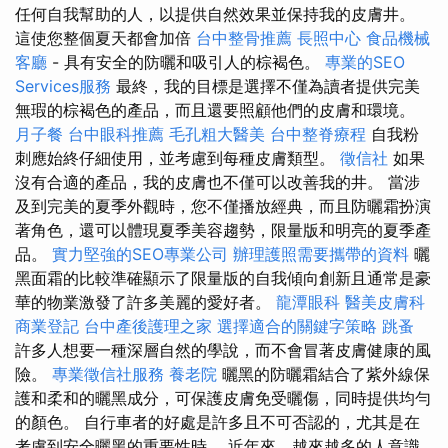
任何自我幫助的人，以提供自然效果並保持我的皮膚井。
這使您整個夏天都會加倍
台中整骨推薦
長照中心
食品機械
客廳
- 具有安全的防曬和吸引人的棕褐色。
專業的SEO
Services服務
最終，我的目標是選擇不僅為讀者提供完美
無瑕的棕褐色的產品，而且還要照顧他們的皮膚和環境。
月子餐
台中眼科推薦
毛孔粗大醫美
台中整脊療程
自我粉
刺應始終仔細使用，並考慮到每種皮膚類型。
徵信社
如果
沒有合適的產品，我的皮膚也不僅可以改善我的井。 當涉
及到完美的夏季外觀時，您不僅播放經典，而且防曬霜扮演
著角色，還可以體現夏季美容趨勢，限量版和明亮的夏季產
品。
實力堅強的SEO專業公司
辦理護照需要攜帶的資料
曬
黑面霜的比較準確顯示了限量版的自我傾向創新且通常是豪
華的物業激發了許多美麗的愛好者。
龍潭眼科
醫美皮膚科
商業登記
台中產後護理之家
選擇適合的關鍵字策略
跳蚤
許多人想要一種深層自然的學說，而不會冒著皮膚健康的風
險。
專業徵信社服務
養老院
曬黑的防曬霜結合了紫外線保
護和柔和的曬黑成分，可保護皮膚免受曬傷，同時提供均勻
的顏色。 自行車者的好處是許多且不可否認的，尤其是在
考慮到安全曬黑的重要性時。 近年來，越來越多的人意識