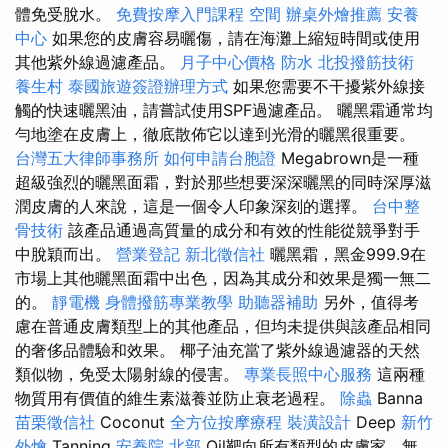
體免受脫水。
免費按摩入門課程
空間
辦桌外燴推薦
安養
中心
如果您的皮膚容易曬傷，請在海灘上縮短時間或使用
其他紫外線過濾產品。
月子中心價格
防水
北投撥筋技術
養生村
泰國旅遊簽證辦理方式
如果您需要不干擾紫外線接
觸的快速曬黑油，請嘗試使用SPF過濾產品。 曬黑霜通常均
勻地塗在皮膚上，徹底散佈它以達到光滑的曬黑很重要。
台灣五大律師事務所
如何申請台胞證
Megabrown是一種
超級強烈的曬黑面霜，對於那些想要深深曬黑的同時深厚滋
潤皮膚的人來說，這是一個令人印象深刻的選擇。
台中整
骨技術
該產品通過高質量的成分和有效的性能從競爭對手
中脫穎而出。
營業登記
新北徵信社
曬黑霜，黑金999.9在
市場上其他曬黑面霜中出色，因為其成分和效果是獨一無二
的。
靜電機
身體撥筋專業教學
助聽器補助
另外，值得考
慮在普通皮膚類型上的其他產品，但均未提供與該產品相同
的奢侈品體驗和效果。 椰子油充當了紫外線過濾器的天然
類似物，免受太陽射線的侵害。
專業長照中心服務
這兩種
物質用有價值的維生素滋養並防止衰老過程。
除蟲
Banna
苗栗徵信社
Coconut
全方位按摩療程
裝潢設計
Deep
新竹
外燴
Tanning
安養院 北部
Oil靶向所有類型的皮膚家，無