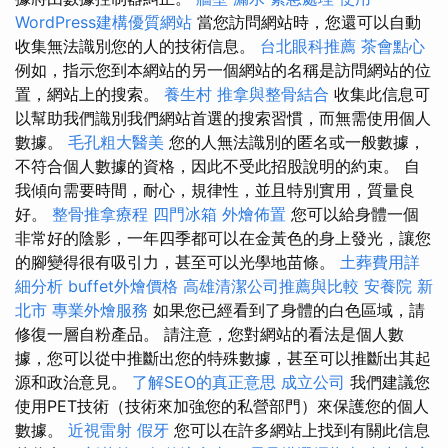
WordPress建構優質網站
當您訪問網站時，您還可以自動
收集無法識別您的人的技術信息。
台北眼科推薦
茶會點心
例如，指示您到本網站的另一個網站的名稱是訪問網站的位
置，網站上的搜索。
養生村
推拿與整骨結合
收集此信息可
以幫助我們識別我們網站首選的搜索習慣，而無需使用個人
數據。
毛孔粗大醫美
您的人無法識別的匿名或一般數據，
不符合個人數據的資格，因此不受此招股說明的約束。 自
我傾向需要時間，耐心，規律性，並且特別實用，質量良
好。
整骨推拿療程
四門冰箱
外燴佈置
您可以給身體一個
非常好的陰影，一年四季都可以在金黃色的身上發光，讓您
的腳變得很有吸引力，甚至可以光學地苗條。
土葬費用詳
細分析
buffet外燴價格
高雄清潔公司推薦與比較
安養院 新
北市
專業外燴服務
如果您已經看到了身體的白色區域，請
修復一層自粉產品。 請注意，您對網站的看法是個人數
據，您可以從中推斷出您的特殊數據，甚至可以推斷出其起
源和政治意見。
了解SEO的真正意思
成立公司
我們建議您
使用PET技術（技術來加強您的私營部門）來保護您的個人
數據。
近視雷射
假牙
您可以在許多網站上找到有關此信息