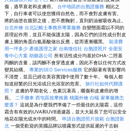
傷，過早衰老和皮膚癌。
台中地區的台胞證服務
相比之
下，自行車者可以使您獲得自然色，而不會對皮膚有害。
將奶油塗在腹部之後，您不應鞠躬，直到奶油被吸收為止。
台北外燴
台北記帳士事務所專業服務
自變態面霜以不同的
原理起作用，並且不能保護太陽，因為它們的活性成分對皮
膚上層的角蛋白氨基酸做出反應，從而逐漸曬黑。
裝潢費
用一坪多少
產後護理之家
台南徵信社
台胞證照片
全面安
養中心方案
助聽器公司
所有活性成分均基於DHA-二羥基
丙酮的含量，該丙酮不會穿透皮膚，因此不會以任何方式改
變其結構。
專業的SEO Services服務
它的顯著有害影響尚
不清楚，並且已經在美容實踐中使用了數十年。 每個人都
知道頻繁的日光浴或日光浴室的危害。
旅行社如何代辦護
照？
皮膚的早期老化，色素沉著高，曬傷和皮膚癌的增
長。
二手攤車
西屯區按摩推薦
桃園外燴
白蟻
家事服務怎
麼選？
這就是為什麼我們準備了一些最佳的太陽霜，這些
霜含有有效的UVA和UVB過濾器，並大大延長了您可以安全
地花在陽光或水中的時間。
申請台胞證照片規範
台胞證新
北
一個受歡迎的英國品牌以噴霧形式提供延遲的干古銅