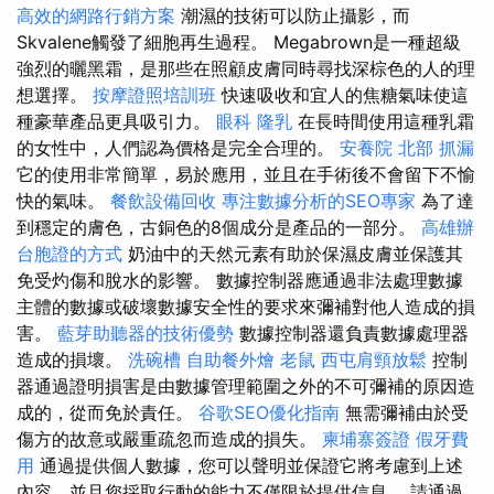
高效的網路行銷方案
潮濕的技術可以防止攝影，而
Skvalene觸發了細胞再生過程。 Megabrown是一種超級
強烈的曬黑霜，是那些在照顧皮膚同時尋找深棕色的人的理
想選擇。
按摩證照培訓班
快速吸收和宜人的焦糖氣味使這
種豪華產品更具吸引力。
眼科
隆乳
在長時間使用這種乳霜
的女性中，人們認為價格是完全合理的。
安養院 北部
抓漏
它的使用非常簡單，易於應用，並且在手術後不會留下不愉
快的氣味。
餐飲設備回收
專注數據分析的SEO專家
為了達
到穩定的膚色，古銅色的8個成分是產品的一部分。
高雄辦
台胞證的方式
奶油中的天然元素有助於保濕皮膚並保護其
免受灼傷和脫水的影響。 數據控制器應通過非法處理數據
主體的數據或破壞數據安全性的要求來彌補對他人造成的損
害。
藍芽助聽器的技術優勢
數據控制器還負責數據處理器
造成的損壞。
洗碗槽
自助餐外燴
老鼠
西屯肩頸放鬆
控制
器通過證明損害是由數據管理範圍之外的不可彌補的原因造
成的，從而免於責任。
谷歌SEO優化指南
無需彌補由於受
傷方的故意或嚴重疏忽而造成的損失。
柬埔寨簽證
假牙費
用
通過提供個人數據，您可以聲明並保證它將考慮到上述
內容，並且您採取行動的能力不僅限於提供信息。 請通過