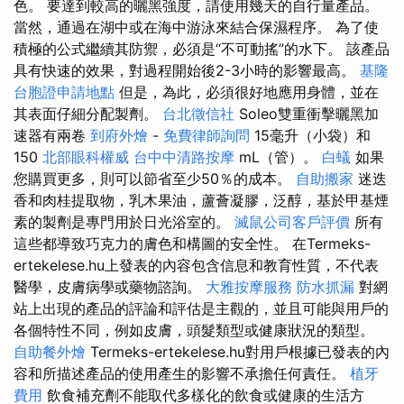
色。 要達到較高的曬黑強度，請使用幾天的自行量產品。
當然，通過在湖中或在海中游泳來結合保濕程序。 為了使
積極的公式繼續其防禦，必須是“不可動搖”的水下。 該產品
具有快速的效果，對過程開始後2-3小時的影響最高。
基隆
台胞證申請地點
但是，為此，必須很好地應用身體，並在
其表面仔細分配製劑。
台北徵信社
Soleo雙重衝擊曬黑加
速器有兩卷
到府外燴
-
免費律師詢問
15毫升（小袋）和
150
北部眼科權威
台中中清路按摩
mL（管）。
白蟻
如果
您購買更多，則可以節省至少50％的成本。
自助搬家
迷迭
香和肉桂提取物，乳木果油，蘆薈凝膠，泛醇，基於甲基煙
素的製劑是專門用於日光浴室的。
滅鼠公司客戶評價
所有
這些都導致巧克力的膚色和構圖的安全性。 在Termeks-
ertekelese.hu上發表的內容包含信息和教育性質，不代表
醫學，皮膚病學或藥物諮詢。
大雅按摩服務
防水抓漏
對網
站上出現的產品的評論和評估是主觀的，並且可能與用戶的
各個特性不同，例如皮膚，頭髮類型或健康狀況的類型。
自助餐外燴
Termeks-ertekelese.hu對用戶根據已發表的內
容和所描述產品的使用產生的影響不承擔任何責任。
植牙
費用
飲食補充劑不能取代多樣化的飲食或健康的生活方