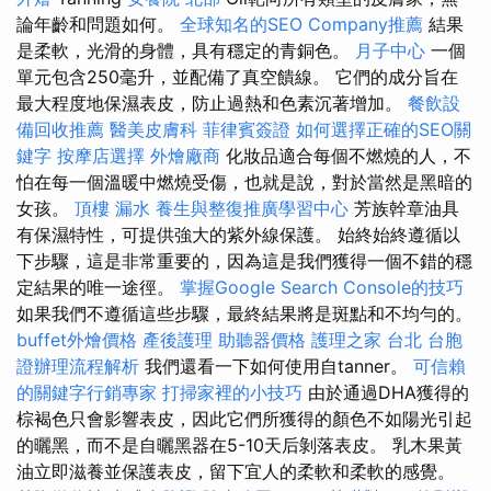
論年齡和問題如何。
全球知名的SEO Company推薦
結果
是柔軟，光滑的身體，具有穩定的青銅色。
月子中心
一個
單元包含250毫升，並配備了真空饋線。 它們的成分旨在
最大程度地保濕表皮，防止過熱和色素沉著增加。
餐飲設
備回收推薦
醫美皮膚科
菲律賓簽證
如何選擇正確的SEO關
鍵字
按摩店選擇
外燴廠商
化妝品適合每個不燃燒的人，不
怕在每一個溫暖中燃燒受傷，也就是說，對於當然是黑暗的
女孩。
頂樓 漏水
養生與整復推廣學習中心
芳族幹章油具
有保濕特性，可提供強大的紫外線保護。 始終始終遵循以
下步驟，這是非常重要的，因為這是我們獲得一個不錯的穩
定結果的唯一途徑。
掌握Google Search Console的技巧
如果我們不遵循這些步驟，最終結果將是斑點和不均勻的。
buffet外燴價格
產後護理
助聽器價格
護理之家 台北
台胞
證辦理流程解析
我們還看一下如何使用自tanner。
可信賴
的關鍵字行銷專家
打掃家裡的小技巧
由於通過DHA獲得的
棕褐色只會影響表皮，因此它們所獲得的顏色不如陽光引起
的曬黑，而不是自曬黑器在5-10天后剝落表皮。 乳木果黃
油立即滋養並保護表皮，留下宜人的柔軟和柔軟的感覺。