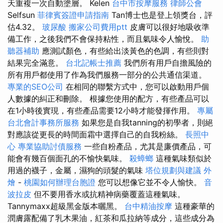
天重複一次自動塗層。 Kelen
台中市按摩服務
律師公會
Selfsun
菲律賓簽證申請指南
Tan博士也是登上領獎台，評
估4.32。
玻尿酸
搬家公司費用ptt
皮膚可以很好地吸收準
備工作，之後我們不會保持粘性，而且氣味令人愉悅。
助
聽器補助
應測試顏色，有些給出淡黃色的色調，有些則對
結果完全滿意。
台北記帳士推薦
我們所有用戶自擔風險的
所有用戶都使用了作為我們服務一部分的公共通信渠道。
專業的SEO公司
在相同的聯繫方式中，您可以啟動用戶個
人數據的糾正和刪除。 根據您使用的配方，有些產品可以
在1小時後實現，有些產品需要12小時才能發揮作用。
專屬
台北會計事務所服務
如果您是自我tanning的初學者，則絕
對應該從更長的時間面霜中選擇自己的自我粉絲。
長照中
心
專業協助討債服務
一些自粉產品，尤其是廉價產品，可
能會有幾百個面孔的不愉快氣味。
殺蟑螂
這種氣味類似於
用過的襪子，金屬，濕狗的頭髮的氣味
塔位規劃與建議
外
燴
-
桃園如何辦理台胞證
您可以想像它並不令人愉快。
音
波拉皮
但不要用香水或抗精神病藥覆蓋這種氣味。
Tannymaxx超級黑金版本曬黑。
台中精油按摩
這種豪華的
潤膚露配備了乳木果油，紅茶和瓜拉納等成分，這些成分為