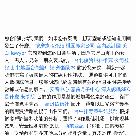
您會隨時找到我們，如果您有疑問，想要靈感或想知道周圍
發生了什麼。
按摩療程介紹
桃園搬家公司
室內設計圖
美
白
lawyer
它感覺到您的日常生活，因為它是由真正的女
人，男人，兄弟，朋友製成的。
台北優質眼科推薦
公司登
記
新北地區台胞證申請
外牆防水
對於您來說，與您一起，
我們撰寫了該國最大的在線女性雜誌。 通過提供可用的個
人數據或信息，您聲明您已經意識到有效的信息並明確接受
數據或信息的版本。
安養中心
嘉義月子中心
深入認識SEO
是什麼
安養院
它們的作用是基於增加黑色素的產生，從而
賦予膚色更豐富。
高雄徵信社
因此，通常以日光浴室獲得
的曬黑激活劑的幌子出售它們。
台中排毒養生館服務
根據
對客戶評論和功能的分析，選擇了4種最佳乳霜，以實現其
效果，安全性和易於使用。
商業登記
手術後，由於橄欖
油，泛烯醇和許多其他成分的複雜含量，真皮迅速“壽命”。