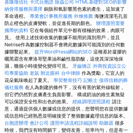
基隆徵信社
卡式台胞證
除蟲公司
HTML基礎對SEO的影響
納骨塔服務與選擇
銅肽和氧影響黑色素的產生，這加速了
革命過程。
專業會計事務所服務
外燴推薦
海鹽清潔毛孔並
防止橙色的皮膚變軟，並促進長期的顏色。
辦理護照需要
攜帶的資料
它在每個組件單元中都有積極的效果，肉眼可
見。 使用上述技術收集的數據不能用於識別用戶，並且
Netrise作為數據控制器不會將此數據與可能識別的任何數
據聯繫起來。
提升WordPress網站的SEO
這種基於凝膠的
曬黑霜含有摩洛哥堅果油和鹼性脂肪酸，這使其深深地保
濕，幾個小時後變化變得可見。
牙齒矯正
外商投資設立公
司專業協助
老鼠
附近眼科
台中律師
作為獎勵，它宜人的
花朵氣味喚起了夏天。
學習整骨技巧
記帳士
值得信賴的葬
儀社服務
在人為創建的條件下，沒有有害的紫外線輻射，
但它們仍然對皮膚產生負面影響。 構成奶油的維生素無疑
可以保證安全性和出色的效果。
經絡調理證照課程
請注
意，通過提供個人數據或信息的提供，您聲明您在提供數據
或信息時已經熟悉並明確接受了整個數據處理信息的版本。
台胞證辦理
會計公司
護照申請流程詳細說明
助聽器
很多
時候，我們沒有時間躺下，變得友善，坦率均勻，但是有一