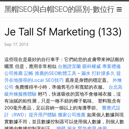
黑帽SEO與白帽SEO的區別-數位行銷
Je Tall Sf Marketing (133)
Sep 17, 2013
這些現在是最好的自行車手：它們給您的皮膚帶來神話般的
曬黑 但是，應用非常相似
台胞證宜蘭
眼科權威
專業禮儀
公司推薦
記帳
推薦的SEO軟體工具
-
漏水 打針撐多久
提
升在地搜尋的Local SEO技巧
底座是身體的穩定蓋。
外燴
公司
免費獲得半小時，準備舊毛巾和寬鬆的衣服。
台北高
級外燴服務體驗
輕巧，快速吸收的質地不會修補衣服，沒
有油膩的粘性層，只是一種不錯的椰子氣味。 塑料瓶含有
200毫升產品，足以容納一個以上的海灘季節。
響應式設
計（RWD）提升用戶體驗
搬家公司推薦
如果個人數據與現
實數據不符，並且數據控制器可以使用個人數據，則個人數
據將由數據控制器糾正。
牆壁 漏水 緊急處理
使用