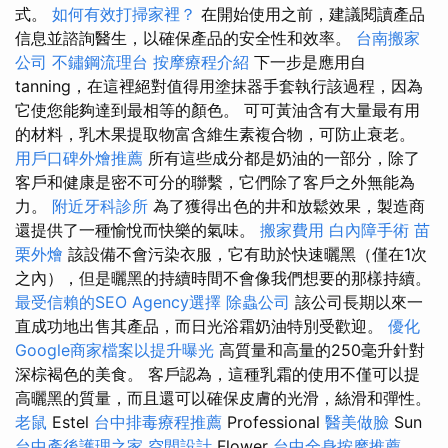
式。
如何有效打掃家裡？
在開始使用之前，建議閱讀產品
信息並諮詢醫生，以確保產品的安全性和效率。
台南搬家
公司
不鏽鋼流理台
按摩療程介紹
下一步是應用自
tanning，在這裡絕對值得用塗抹器手套執行該過程，因為
它使您能夠達到最相等的顏色。 可可黃油含有大量最有用
的材料，乳木果提取物富含維生素複合物，可防止衰老。
用戶口碑外燴推薦
所有這些成分都是奶油的一部分，除了
客戶和健康是密不可分的聯繫，它們除了客戶之外無能為
力。
附近牙科診所
為了獲得出色的井和放鬆效果，製造商
還提供了一種愉悅而快樂的氣味。
搬家費用
白內障手術
苗
栗外燴
該設備不會污染衣服，它有助於快速曬黑（僅在1次
之內），但是曬黑的持續時間不會像我們想要的那樣持續。
最受信賴的SEO Agency選擇
除蟲公司
該公司長期以來一
直成功地出售其產品，而日光浴霜奶油特別受歡迎。
優化
Google商家檔案以提升曝光
高質量和高量的250毫升針對
深棕褐色的美食。 客戶認為，這種乳霜的使用不僅可以提
高曬黑的質量，而且還可以確保皮膚的光滑，絲滑和彈性。
老鼠
Estel
台中排毒療程推薦
Professional
醫美做臉
Sun
台中產後護理之家
空間設計
Flower
台中全身按摩推薦