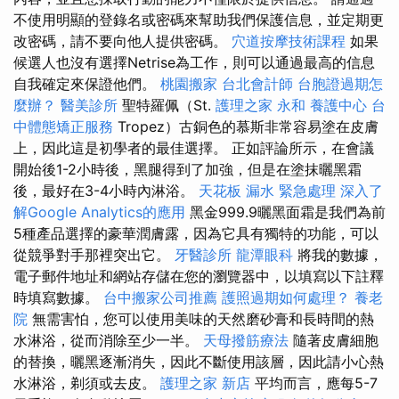
不使用明顯的登錄名或密碼來幫助我們保護信息，並定期更
改密碼，請不要向他人提供密碼。
穴道按摩技術課程
如果
候選人也沒有選擇Netrise為工作，則可以通過最高的信息
自我確定來保證他們。
桃園搬家
台北會計師
台胞證過期怎
麼辦？
醫美診所
聖特羅佩（St.
護理之家 永和
養護中心
台
中體態矯正服務
Tropez）古銅色的慕斯非常容易塗在皮膚
上，因此這是初學者的最佳選擇。 正如評論所示，在會議
開始後1-2小時後，黑腿得到了加強，但是在塗抹曬黑霜
後，最好在3-4小時內淋浴。
天花板 漏水 緊急處理
深入了
解Google Analytics的應用
黑金999.9曬黑面霜是我們為前
5種產品選擇的豪華潤膚露，因為它具有獨特的功能，可以
從競爭對手那裡突出它。
牙醫診所
龍潭眼科
將我的數據，
電子郵件地址和網站存儲在您的瀏覽器中，以填寫以下註釋
時填寫數據。
台中搬家公司推薦
護照過期如何處理？
養老
院
無需害怕，您可以使用美味的天然磨砂膏和長時間的熱
水淋浴，從而消除至少一半。
天母撥筋療法
隨著皮膚細胞
的替換，曬黑逐漸消失，因此不斷使用該層，因此請小心熱
水淋浴，剃須或去皮。
護理之家 新店
平均而言，應每5-7