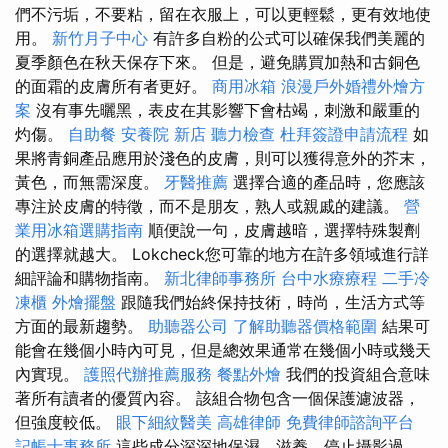
們不污垢，不要粘，留在衣服上，可以更輕鬆，更有效地使
用。
新竹月子中心
有許多自粉的公式可以確保我們美麗的
夏季顏色在秋天保存下來。 但是，避免購買加熱和古銅色
的面霜的皮膚所有者更好。
商用冰箱
浪漫戶外婚禮外燴方
案
沒有事先曬黑，表皮在其影響下會枯竭，刺激和嚴重的
灼傷。
自助餐
安養院 新店
聽力檢查
杜拜簽證申請流程
如
果將青銅產品應用於淺色的皮膚，則可以獲得意外的芥末，
黃色，而無需深度。
牙醫推薦
選擇合適的產品時，您應該
專注於皮膚的特徵，而不是朋友，熟人或親戚的建議。
營
業用冰箱選購指南
順便說一句，皮膚越暗，選擇特殊製劑
的選擇就越大。 Lokcheck您可靠的地方在許多領域進行詳
細評論和購物指南。
新北律師事務所
台中水療療程
二手冷
凍櫃
外燴擺盤
跟隨我們始終保持技術，時尚，生活方式等
方面的最新趨勢。
助聽器公司
了解助聽器價格範圍
結果可
能會在幾個小時內可見，但是總效果通常在幾個小時或幾天
內實現。
護照代辦推薦服務
餐點外燴
我們的投資組合意味
著所有讀者的優質內容。 該組合物包含一個保護濾波器，
但強度較低。
眼下細紋醫美
高雄律師
免費律師諮詢平台
記帳士事務所
這些成分深深地保濕，滋養，停止攝影過