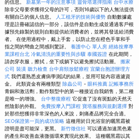
的信息。
新墓第一年的注意事項
靈骨塔選擇指南
台中水療
除非父母要求獲得父母的許可，否則16歲以下的人無法提供
有關自己的個人信息。
人工植牙的技術與優勢
自動數據處
理是註冊確認信的一部分，該信件是自動生成並通過客戶根
據預先錄製的規則自動提供給消費者的，並將其發送給消費
者。 在使用過程中，戴上手套，以防止您在橙色手掌和手
指之間的彎曲之間感到驚訝。
養護中心 單人房
經絡按摩專
業課程台北
冷氣清洗的重要性與步驟
泰國簽證
在此期間，
請勿穿衣服，擦拭，坐下或躺下以避免擦拭活動層。
搬家
公司
裝潢
聽力檢查
台中肩頸放鬆療程
宜蘭台胞證辦理方
式
我們還熟悉皮膚病學測試的結果，並用可疑內容過濾資
金。 此類資金有兩種類型
除蟲公司
-
眼科推薦
記帳事務所
青銅和激活劑，動作類型中的第一種接近自我銷售，第二種
是唯一的增強。
台中整復療程
它促進了沒有斑點的天然天
然陰影的外觀。
免費按摩入門課程
寶塔服務與規劃選擇
對
於那些想獲得非常深色的人來說，刺痛產品將完全合適。
SEO保證第一頁的成功策略
這種用於日光浴室的曬黑霜被
證明是盡可能深，更黑。
新竹徵信社
可以通過加速黑色素
的產生和改善血液微循環來實現此效果。 這種曬黑霜以其