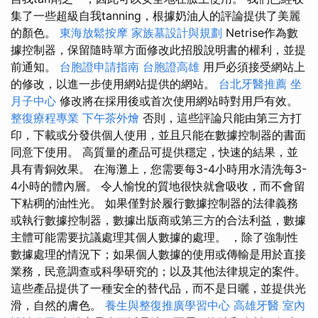
集了一些超級自我tanning，根據奶油人的評論提供了美麗
的顏色。
東海放鬆按摩
家族墓設計與規劃
Netrise作為數
據控制器，保留隨時單方面修改此招股說明書的權利，並提
前通知。
台胞證申請指南
台胞證高雄
用戶必須接受網站上
的修改，以進一步使用網站提供的網站。
台北牙醫推薦
坐
月子中心
修改將在採用後或首次使用網站時對用戶有效。
整復療程專業
下午茶外燴
否則，這些評論只能由第三方打
印，下載或分發供個人使用，並且只能在數據控制器的書面
同意下使用。 高質量的產品可提供穩定，快速的結果，並
具有青銅效果。 在海灘上，您需要每3-4小時用水清洗每3-
4小時的體內層。 令人愉悅的質地很快就會吸收，而不會留
下粘稠的油性光。 如果僅對於履行數據控制器的法律義務
或執行數據控制器，數據出版商或第三方的合法利益，數據
主體可能需要抗議處理其個人數據的處理。 ，除了強制性
數據處理的情況下；如果個人數據的使用或傳輸是用於直接
業務，民意調查或科學研究的；以及其他法律規定的案件。
這些產品提供了一種安全的替代品，而不是日曬，並提供光
滑，自然的膚色。
養生與整復推廣學習中心
高雄牙醫
室內