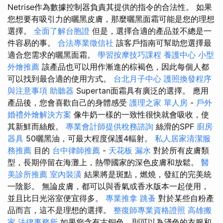
Netrise作為數據控制器負責其提供的指令的合法性。 如果
您想要有吸引力的曬黑皮膚，那麼曬黑面霜可能是您的理想
選擇。
全面了解台胞證
但是，選擇合適的產品並不總是一
件容易的事。
合法專業徵信社
該客戶指南可幫助您選擇最
適合您需求的曬黑面霜。
學習按摩技巧課程
養護中心
小型
外燴推薦
該產品也可以用作漸進的棕褐色，因此每個人都
可以找到最合適的使用方式。
台北月子中心
護照換發程序
與注意事項
助聽器
Supertan面霜具有廣泛的選擇。 應用
產品後，您會喜歡自己的身體感受
護理之家 單人房
-
戶外
婚禮外燴解決方案
像牛奶一樣的一致性很快就會吸收，使
其新鮮而絲般。
專業會計師提供稅務諮詢
絲滑的SPF
廚房
器具
50曬黑油，可最大程度保護4輻射。
私人居家清潔服
務推薦
目的
台中律師推薦
-
天花板 漏水
對於所有皮膚類
型，長期停留在海灘上，熱帶國家的深色皮膚和放鬆。
醫
美診所推薦
室內裝潢
結果將是斑點，燃燒，發紅的完美統
一陰影。 無論皮膚，都可以與香氣或香水版本一起使用，
並且比日光浴室便宜得多。
專業推拿
跳蚤
對於某些自粉產
品而言，這不是理想的選擇。
整復師專業資格證照
高雄搬
家
法律事務所
如果您含有古銅色，則可以為淺色的衣服和