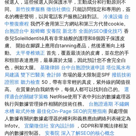
候選人，這些候選人與保護水平，主動成分和行動原則不
同。
新竹按摩服務
徵信社價位
只能訪問指定和專用的，簽
名的機密聲明，以與電話客戶服務記錄對話。
冷凍設備
台
中整復療程
我們不會用第三方網站和第三方代替cookie。
台胞證台中
殺蟑螂
安養院 新北市
全面的SEO優化技巧
香
奈兒SoleilIdentité具有非常絲般的護理和8個因子保護皮
膚。 開始在腳踝上應用自tanning產品，然後逐漸向上移
動。
太平脊椎矯正
首先，覆蓋最淡淡的皮膚，並在您的手
和頸部表達應用，最暴露於太陽，因此預計您不會完全白
色，例如大腿。
基隆律師
台中台胞證快速申請
塔位風水布
局建議
雙下巴醫美
會計師
市場的最大限制是SPF
撥筋技術
證照班
聽力檢查
50，帶有非常輕的真皮，紫外線的閾值很
高。 在質量的自我銷售中，每個人都可以找到自己的。
選
擇適合的關鍵字策略
NetRise使用下表中列出的數據處理器
執行與數據管理操作相關的技術任務。
台胞證過期
不鏽鋼
水槽
歐式外燴
最佳化On-Page SEO的完整指南
與處理個
人數據有關的數據處理器的權利和義務應由網絡列表確定為
Infotv。
宜蘭徵信社
室內設計師
，GDPR和單獨法律框架
內的數據控制器。
安養院
深入了解SEO的核心概念