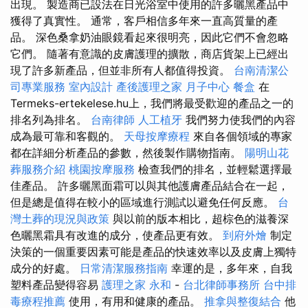
出現。 製造商已設法在日光浴室中使用的許多曬黑產品中
獲得了真實性。 通常，客戶相信多年來一直高質量的產
品。 深色桑拿奶油眼鏡看起來很明亮，因此它們不會忽略
它們。 隨著有意識的皮膚護理的擴散，商店貨架上已經出
現了許多新產品，但並非所有人都值得投資。
台南清潔公
司專業服務
室內設計
產後護理之家 月子中心
餐盒
在
Termeks-ertekelese.hu上，我們將最受歡迎的產品之一的
排名列為排名。
台南律師
人工植牙
我們努力使我們的內容
成為最可靠和客觀的。
天母按摩療程
來自各個領域的專家
都在詳細分析產品的參數，然後製作購物指南。
陽明山花
葬服務介紹
桃園按摩服務
檢查我們的排名，並輕鬆選擇最
佳產品。 許多曬黑面霜可以與其他護膚產品結合在一起，
但是總是值得在較小的區域進行測試以避免任何反應。
台
灣土葬的現況與政策
與以前的版本相比，超棕色的滋養深
色曬黑霜具有改進的成分，使產品更有效。
到府外燴
制定
決策的一個重要因素可能是產品的快速效率以及皮膚上獨特
成分的好處。
日常清潔服務指南
幸運的是，多年來，自我
塑料產品變得容易
護理之家 永和
-
台北律師事務所
台中排
毒療程推薦
使用，有用和健康的產品。
推拿與整復結合
他