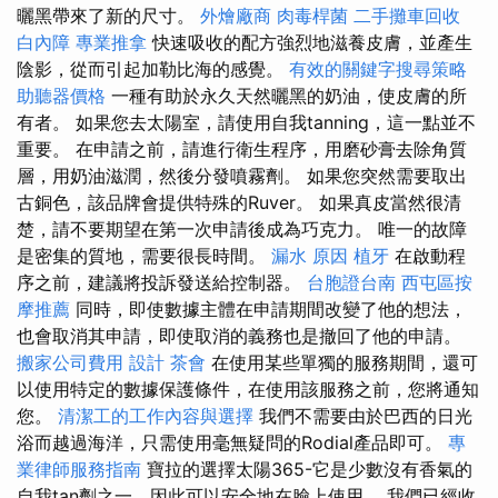
曬黑帶來了新的尺寸。
外燴廠商
肉毒桿菌
二手攤車回收
白內障
專業推拿
快速吸收的配方強烈地滋養皮膚，並產生
陰影，從而引起加勒比海的感覺。
有效的關鍵字搜尋策略
助聽器價格
一種有助於永久天然曬黑的奶油，使皮膚的所
有者。 如果您去太陽室，請使用自我tanning，這一點並不
重要。 在申請之前，請進行衛生程序，用磨砂膏去除角質
層，用奶油滋潤，然後分發噴霧劑。 如果您突然需要取出
古銅色，該品牌會提供特殊的Ruver。 如果真皮當然很清
楚，請不要期望在第一次申請後成為巧克力。 唯一的故障
是密集的質地，需要很長時間。
漏水 原因
植牙
在啟動程
序之前，建議將投訴發送給控制器。
台胞證台南
西屯區按
摩推薦
同時，即使數據主體在申請期間改變了他的想法，
也會取消其申請，即使取消的義務也是撤回了他的申請。
搬家公司費用
設計
茶會
在使用某些單獨的服務期間，還可
以使用特定的數據保護條件，在使用該服務之前，您將通知
您。
清潔工的工作內容與選擇
我們不需要由於巴西的日光
浴而越過海洋，只需使用毫無疑問的Rodial產品即可。
專
業律師服務指南
寶拉的選擇太陽365-它是少數沒有香氣的
自我tan劑之一，因此可以安全地在臉上使用。 我們已經收