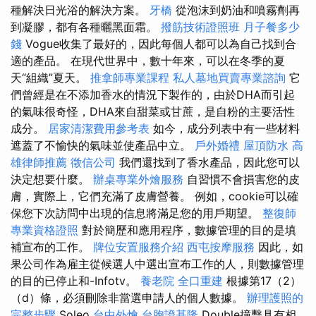
種解決日光浴的解決方案。
牙橋
從泡沫到奶油和噴霧劑再
到凝膠，都有各種曬黑面霜。
撥筋技術證照班
月子餐多少
錢
Vogue收集了最好的，因此每個人都可以為自己找到合
適的產品。 在現代世界中，數十年來，可以在冬季的夏
天“組織”夏天。
推拿師專業課程
私人墓地買賣專業諮詢
它
們曾經是在不添加香水的情況下製作的，由於DHA而引起
的氣味很奇怪，DHA來自甜菜或甘蔗，是自粉的主要活性
成分。
居家清潔費用參考表
如今，成分列表中有一些材料
遮蓋了不愉快的氣味並使產品中立。
戶外婚禮
屋頂防水
高
雄律師推薦
徵信公司
我們還找到了香水產品，因此您可以
決定想要什麼。
辦桌專業外燴服務
自習慣不會損害您的皮
膚，實際上，它們充滿了皮膚營養。 例如，cookie可以確
保您下次訪問中出現的信息將滿足您的用戶期望。
整復師
專業資格證照
對於簡歷和應用程序，數據管理的目的是填
補宣布的工作。
牌位安置服務介紹
西屯按摩服務
因此，如
果公司作為雇主從候選人中選出宣布工作的人，則數據管理
的目的已停止和-Infotv。
養老院
全口重建
根據第17（2）
（d）條，必須刪除非當選申請人的個人數據。
辦理護照的
完整步驟
Soleo
台中外燴
台胞證基隆
Double撞擊具有相