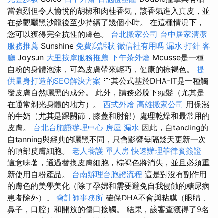
當強烈但令人愉悅的胡椒和肉桂香氣，該香氣進入真皮，並
在參觀曬黑沙龍後至少持續了幾個小時。 在這種情況下，
您可以獲得完全抗性的膚色。
台北搬家公司
台中居家清潔
服務推薦
Sunshine
免費寫訴狀
徵信社有用嗎
漏水 打針
客
廳
Joysun
大里按摩服務推薦
下午茶外燴
Mousse是一種
自粉的身體泡沫，可為皮膚帶來輕巧，健康的棕褐色。
提
供量身打造的SEO解決方案
💛其公式基於DHA-IT是一種觸
發皮膚自然曬黑的成分。 此外，請務必脫下頭髮（尤其是
在通常剃光身體的地方）。
西式外燴
高雄搬家公司
用保濕
的牛奶（尤其是踝關節，膝蓋和肘部）處理乾燥和最常用的
皮膚。
台北台胞證辦理中心
房屋 漏水
因此，自tanding的
自tanning與經典的曬黑不同，只會影響每隔幾天更新一次
的頂部皮膚細胞。
老人養護 單人房
快速辦理菲律賓簽證
這意味著，通過替換皮膚細胞，棕褐色將消失，並且必須重
新使用自粉產品。
台南辦理台胞證流程
這是對沒有副作用
的膚色的美學美化（除了孕婦和需要避免自我侵蝕的糖尿病
患者除外）。
會計師事務所
確保DHA不會與粘膜（眼睛，
鼻子，口腔）和開放的傷口接觸。 結果，該審查獲得了9名