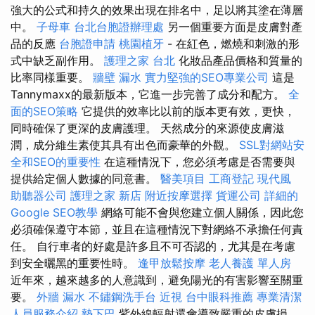
強大的公式和持久的效果出現在排名中，足以將其塗在薄層
中。
子母車
台北台胞證辦理處
另一個重要方面是皮膚對產
品的反應
台胞證申請
桃園植牙
- 在紅色，燃燒和刺激的形
式中缺乏副作用。
護理之家 台北
化妝品產品價格和質量的
比率同樣重要。
牆壁 漏水
實力堅強的SEO專業公司
這是
Tannymaxx的最新版本，它進一步完善了成分和配方。
全
面的SEO策略
它提供的效率比以前的版本更有效，更快，
同時確保了更深的皮膚護理。 天然成分的來源使皮膚滋
潤，成分維生素使其具有出色而豪華的外觀。
SSL對網站安
全和SEO的重要性
在這種情況下，您必須考慮是否需要與
提供給定個人數據的同意書。
醫美項目
工商登記
現代風
助聽器公司
護理之家 新店
附近按摩選擇
貨運公司
詳細的
Google SEO教學
網絡可能不會與您建立個人關係，因此您
必須確保遵守本節，並且在這種情況下對網絡不承擔任何責
任。 自行車者的好處是許多且不可否認的，尤其是在考慮
到安全曬黑的重要性時。
逢甲放鬆按摩
老人養護 單人房
近年來，越來越多的人意識到，避免陽光的有害影響至關重
要。
外牆 漏水
不鏽鋼洗手台
近視
台中眼科推薦
專業清潔
人員服務介紹
墊下巴
紫外線輻射還會導致嚴重的皮膚損