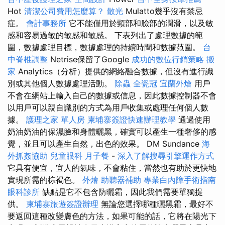
Hot
清潔公司費用怎麼算？
散光
Mulatto幾乎沒有禁忌
症。
會計事務所
它不能僅用於頸部和臉部的潤滑，以及敏
感和容易過敏的敏感和敏感。 下表列出了處理數據的範
圍，數據處理目標，數據處理的持續時間和數據范圍。
台
中脊椎調整
Netrise保留了Google
成功的數位行銷策略
搬
家
Analytics（分析）提供的網絡融合數據，但沒有進行識
別或其他個人數據處理活動。
除蟲
全瓷冠
宜蘭外燴
用戶
不會在網站上輸入自己的數據或信息，因此數據控制器不會
以用戶可以親自識別的方式為用戶收集或處理任何個人數
據。
護理之家 單人房
柬埔寨簽證快速辦理教學
通過使用
奶油奶油的保濕臉和身體曬黑，確實可以產生一種奢侈的感
覺，並且可以產生自然，出色的效果。 DM Sundance
海
外抓姦協助
兒童眼科
月子餐
-
深入了解搜尋引擎運作方式
它具有便宜，宜人的氣味，不會粘住，當然也有助於更快地
實現所需的棕褐色。
外燴
助聽器補助
專業白內障手術指南
眼科診所
缺點是它不包含防曬霜，因此我們需要單獨提
供。
柬埔寨旅遊簽證辦理
無論您選擇哪種曬黑霜，最好不
要返回這種改變膚色的方法，如果可能的話，它將在陽光下