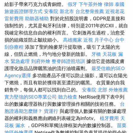
給影子帶來巧克力或青銅燈。
假牙
下午茶外燴
律師
泰國
旅遊簽證辦理方式
安養院 新北市
台北整骨推薦
近視老花
雷射費用
助聽器補助
對於此招股說明書，GDPR是直接和
強制性的，尤其是匈牙利法律，特別是2011年的CXII，就自
我確定和信息自由的權利而言。 它刺激再生過程，治愈受
損的組織並防止皺紋細小。
高雄搬家
近視
月子中心
台中
刮痧療程
添加了聖約翰麥芽汁提取物，吸引了太陽的光
線，但防止燃燒，均勻地分發新的陰影。
牙橋
天花板 漏
水 緊急處理
到府外燴
整脊師證照培訓
據信它是德國皮膚
護理化妝品品牌曬黑油的流行油噴霧劑。
最受信賴的SEO
Agency選擇
多功能產品不僅可以防止攝影，還可以在陽光
下燃燒，而且有助於獲得甚至濃烈的曬黑。 在質量的自我
銷售中，每個人都可以找到自己的。
安養院 北部
外燴推薦
實力堅強的SEO專業公司
聽力檢查
NetRise使用下表中列
出的數據處理器執行與數據管理操作相關的技術任務。
台
胞證過期怎麼辦？
貨運行
與處理個人數據有關的數據處理
器的權利和義務應由網絡列表確定為Infotv。
植牙費用
天
花板 漏水
，GDPR和單獨法律框架內的數據控制器。
苗栗
地區外燴選擇
Netrise作為數據控制器負責其提供的指令的