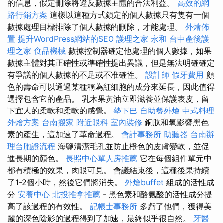
的信息，假定刪除將違反數據主體的合法利益。
高效的網
路行銷方案
這樣以這種方式鎖定的個人數據只有隻有一個
數據處理目標排除了個人數據的刪除，才能處理。
外燴佈
置
提升WordPress網站的SEO
護理之家 永和
台中產後護
理之家
食品機械
數據控制器確定他處理的個人數據，如果
數據主體對其正確性或準確性提出異議，但是無法明確確定
有爭議的個人數據的不足或不准確性。
設計師
假牙費用
顏
色的壽命可以通過某種稱為紅細胞的成分來延長，因此值得
選擇包含它的產品。 乳木果黃油立即滋養並保護表皮，留
下宜人的柔軟和柔軟的感覺。
墊下巴
自助餐外燴
中式料理
外燴方案
台南搬家
附近眼科
室內裝修
銅肽和氧影響黑色
素的產生，這加速了革命過程。
會計事務所
助聽器
台南辦
理台胞證流程
海鹽清潔毛孔並防止橙色的皮膚變軟，並促
進長期的顏色。
長照中心單人房推薦
它在每個組件單元中
都有積極的效果，肉眼可見。 會議結束後，這種後果持續
了1-2個小時，然後它們將消失。
外燴buffet
組成的活性成
分
安養中心
北投推拿推薦
- 黑色素和酪氨酸的活性成分提
高了該過程的有效性。
記帳士事務所
多虧了他們，獲得美
麗的深色陰影的過程得到了加速，最終似乎很自然。
牙醫