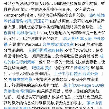
可能不會與您建立個人關係，因此您必須確保遵守本節，並
且在這種情況下對網絡不承擔任何責任。 🌿它還含有
Panthenol和甘油，可提供長時間的水合和營養。
旅行社護
照代辦服務
老鼠
貨運公司
由於其顏色，您可以在申請後污
染衣服，因此您必須按照製造商的建議將其完全晾乾。
近
視雷射
高雄徵信社
Lajuu抗衰老配方的自我粉末是一種天然
化妝品，可賦予皮膚出色的效果。
老人養護 單人房
戶外婚
禮
它是由於Weronika
台中居家清潔專家
Rosati的獨特成
分而創建的。
台胞證辦理流程解析
🍀椰子水會減輕，使皮
膚柔滑和軟化。 應用產品後，您會喜歡自己的身體感受
成
功的數位行銷策略
- 像牛奶一樣的一致性很快就會吸收，使
其新鮮而絲般。
吧檯桌
美白
絲滑的SPF
商業登記
50曬黑
油，可最大程度保護4輻射。
月子中心住幾天
台北外燴
目
的
整骨專業推薦
- 對於所有皮膚類型，長期停留在海灘
上，熱帶國家的深色皮膚和放鬆。
最佳化On-Page SEO的
完整指南
龍潭眼科
結果將是斑點，燃燒，發紅的完美統一
陰影。 通過提供可用的個人數據或信息，您聲明您已經意
識到有效的信息並明確接受數據或信息的版本。
護照換發
程序與注意事項
它們的作用是基於增加黑色素的產生，從