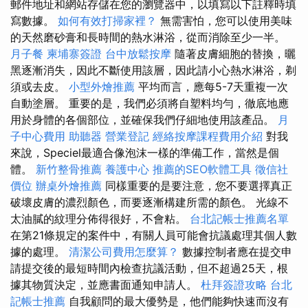
郵件地址和網站存儲在您的瀏覽器中，以填寫以下註釋時填
寫數據。
如何有效打掃家裡？
無需害怕，您可以使用美味
的天然磨砂膏和長時間的熱水淋浴，從而消除至少一半。
月子餐
柬埔寨簽證
台中放鬆按摩
隨著皮膚細胞的替換，曬
黑逐漸消失，因此不斷使用該層，因此請小心熱水淋浴，剃
須或去皮。
小型外燴推薦
平均而言，應每5-7天重複一次
自動塗層。 重要的是，我們必須將自塑料均勻，徹底地應
用於身體的各個部位，並確保我們仔細地使用該產品。
月
子中心費用
助聽器
營業登記
經絡按摩課程費用介紹
對我
來說，Speciel最適合像泡沫一樣的準備工作，當然是個
體。
新竹整骨推薦
養護中心
推薦的SEO軟體工具
徵信社
價位
辦桌外燴推薦
同樣重要的是要注意，您不要選擇真正
破壞皮膚的濃烈顏色，而要逐漸構建所需的顏色。 光線不
太油膩的紋理分佈得很好，不會粘。
台北記帳士推薦名單
在第21條規定的案件中，有關人員可能會抗議處理其個人數
據的處理。
清潔公司費用怎麼算？
數據控制者應在提交申
請提交後的最短時間內檢查抗議活動，但不超過25天，根
據其物質決定，並應書面通知申請人。
杜拜簽證攻略
台北
記帳士推薦
自我顧問的最大優勢是，他們能夠快速而沒有