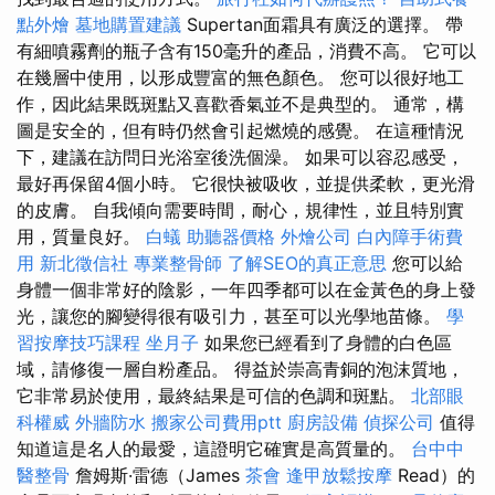
點外燴
墓地購置建議
Supertan面霜具有廣泛的選擇。 帶
有細噴霧劑的瓶子含有150毫升的產品，消費不高。 它可以
在幾層中使用，以形成豐富的無色顏色。 您可以很好地工
作，因此結果既斑點又喜歡香氣並不是典型的。 通常，構
圖是安全的，但有時仍然會引起燃燒的感覺。 在這種情況
下，建議在訪問日光浴室後洗個澡。 如果可以容忍感受，
最好再保留4個小時。 它很快被吸收，並提供柔軟，更光滑
的皮膚。 自我傾向需要時間，耐心，規律性，並且特別實
用，質量良好。
白蟻
助聽器價格
外燴公司
白內障手術費
用
新北徵信社
專業整骨師
了解SEO的真正意思
您可以給
身體一個非常好的陰影，一年四季都可以在金黃色的身上發
光，讓您的腳變得很有吸引力，甚至可以光學地苗條。
學
習按摩技巧課程
坐月子
如果您已經看到了身體的白色區
域，請修復一層自粉產品。 得益於崇高青銅的泡沫質地，
它非常易於使用，最終結果是可信的色調和斑點。
北部眼
科權威
外牆防水
搬家公司費用ptt
廚房設備
偵探公司
值得
知道這是名人的最愛，這證明它確實是高質量的。
台中中
醫整骨
詹姆斯·雷德（James
茶會
逢甲放鬆按摩
Read）的