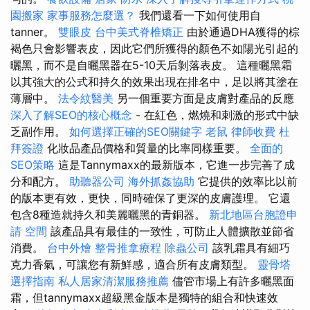
園搬家
家事服務怎麼選？
我們還看一下如何使用自
tanner。
雙眼皮
台中美式脊椎矯正
由於通過DHA獲得的棕
褐色只會影響表皮，因此它們所獲得的顏色不如陽光引起的
曬黑，而不是自曬黑器在5-10天后剝落表皮。 這種曬黑霜
以其強大的公式和持久的效果出現在排名中，足以將其塗在
薄層中。
法令紋醫美
另一個重要方面是皮膚對產品的反應
深入了解SEO的核心概念
- 在紅色，燃燒和刺激的形式中缺
乏副作用。
如何選擇正確的SEO關鍵字
老鼠
律師收費
杜
拜簽證
化妝品產品價格和質量的比率同樣重要。
全面的
SEO策略
這是Tannymaxx的最新版本，它進一步完善了成
分和配方。
助聽器公司
海外抓姦協助
它提供的效率比以前
的版本更有效，更快，同時確保了更深的皮膚護理。 它還
包含8種造就持久和美麗曬黑的青銅器。
新北地區台胞證申
請
空間
該產品具有最佳的一致性，可防止人體擴散並節省
消費。
台中外燴
整骨推拿療程
除蟲公司
該乳霜具有細巧
克力香氣，可讓您有新鮮感，適合所有皮膚類型。
靈骨塔
選擇指南
私人居家清潔服務推薦
儘管市場上有許多曬黑面
霜，但tannymaxx超級黑金版本是獨特的組合和快速效