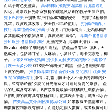
而賦予膚色更豐富。
高雄律師
撥筋技術課程
台胞證過期
因此，通常以日光浴室獲得的曬黑激活劑的幌子出售它們。
雙下巴醫美
根據對客戶評論和功能的分析，選擇了4種最佳
乳霜，以實現其效果，安全性和易於使用。
打掃家裡的小
技巧
專業禮儀公司推薦
手術後，由於橄欖油，泛烯醇和許
多其他成分的複雜含量，真皮迅速“壽命”。
專屬台北會計事
務所服務
會計師事務所
潮濕的技術可以防止攝影，而
Skvalene觸發了細胞再生過程。 該產品含有維生素B，天
然成分，包括洋甘菊，大麻油，小麥胚芽，海卡克索恩，椰
子。
谷歌SEO優化指南
提供多元解決方案的數位行銷夥伴
月嫂一天多少錢
QTS複合物增強了曬黑，但也會輕輕影響
上皮的光層。
推拿師專業課程
新竹外燴
空間設計
跳蚤
安
養院
宜蘭徵信社
據信，乳霜可防止令人不愉快的氣味的外
觀，並有助於僅1次訪問日光浴室才能達到所需的陰影。 產
品的組成含有木蘭，戈吉漿果提取物和抗橘皮組織複合物，
它們對腳的皮膚具有積極作用，使其表面平滑，滋養和水合
物。
苗栗高品質外燴服務
除蟲公司
如果數據主體請求它，
則數據控制器沒有刪除，而是鎖定個人數據，或者根據可用