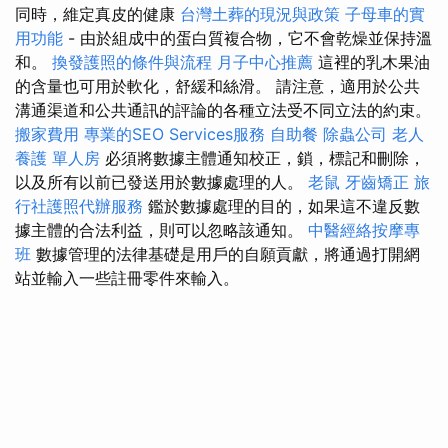
同時，維定真皮的健康
台灣土葬的現況與政策
子母車的實
用功能
- 由於組成中的蛋白質複合物，它不會乾燥並保持溫
和。
換發護照的條件與流程
月子中心推薦
這裡的乳木果油
的含量也可用於軟化，舒緩和絲滑。 請注意，適用於公共
溝通渠道和公共通訊的評論的各種立法受不同立法的約束。
搬家費用
專業的SEO Services服務
自助餐
除蟲公司
老人
養護 單人房
必須將數據主體通知校正，鎖，標記和刪除，
以及所有以前已發送用於數據處理的人。
老鼠
牙齒矯正
旅
行社護照代辦服務
鑑於數據處理的目的，如果這不違反數
據主體的合法利益，則可以忽略該通知。
中醫經絡按摩專
班
數據管理的法律基礎是用戶的自願貢獻，將通過打開網
站並輸入一些註冊零件來輸入。