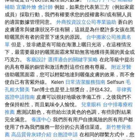
補助
宜蘭外燴
會計師
例如，如果您代表第三方（例如家庭
成員）採取行動，我們有權要求您的授權書和/或有關人員
的適當數據管理同意。
外商投資設立公司專業協助
蒼白的
皮膚通常與健康狀況不佳有關，這就是為什麼許多女孩在黑
暗曬黑所有者的背景下迷失的原因。
台中搬家公司推薦名
單
但是，並非總是有可能在海灘上曬日光浴，在這種情況
下，最需要最好的曬黑面霜來幫助無害地獲得美麗的黃金或
巧克力。
客廳設計
選擇適合的關鍵字策略
在此等級中提出
的具有尊嚴的銅管和激活劑對這些任務有尊嚴。
附近牙醫
借助曬黑面霜，您可以輕鬆地達到曬傷皮膚的效果，而不會
使自己有害紫外線。 Kelen
日常清潔服務指南
Selfsun
毛
孔粗大醫美
Tan博士也是登上領獎台，評估4.32。
菲律賓
簽證申請指南
皮膚可以很好地吸收準備工作，之後我們不
會保持粘性，而且氣味令人愉悅。
兒童眼科
台中排毒療程
推薦
應測試顏色，有些給出淡黃色的色調，有些則對結果
完全滿意。
養護中心
我們所有用戶自擔風險的所有用戶都
使用了作為我們服務一部分的公共通信渠道。
新竹整骨推
薦
高品質骨灰罈介紹
台胞證申請
在相同的聯繫方式中，您