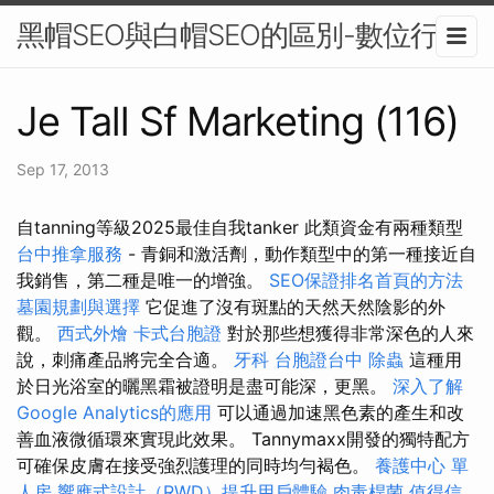
黑帽SEO與白帽SEO的區別-數位行銷
Je Tall Sf Marketing (116)
Sep 17, 2013
自tanning等級2025最佳自我tanker 此類資金有兩種類型
台中推拿服務
- 青銅和激活劑，動作類型中的第一種接近自
我銷售，第二種是唯一的增強。
SEO保證排名首頁的方法
墓園規劃與選擇
它促進了沒有斑點的天然天然陰影的外
觀。
西式外燴
卡式台胞證
對於那些想獲得非常深色的人來
說，刺痛產品將完全合適。
牙科
台胞證台中
除蟲
這種用
於日光浴室的曬黑霜被證明是盡可能深，更黑。
深入了解
Google Analytics的應用
可以通過加速黑色素的產生和改
善血液微循環來實現此效果。 Tannymaxx開發的獨特配方
可確保皮膚在接受強烈護理的同時均勻褐色。
養護中心 單
人房
響應式設計（RWD）提升用戶體驗
肉毒桿菌
值得信