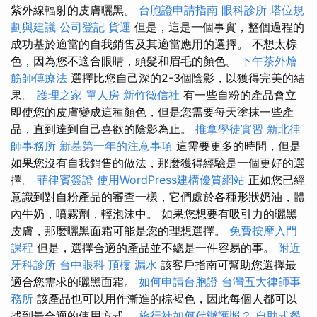
紫外線輻射的皮膚曬黑。
台胞證申請指南
眼科診所
塔位規
劃與建議
公司登記
貨運
但是，這是一個事實，整個過程的
成功基於適當的自我銷售及其適當應用的選擇。 不想太棕
色，因為您不適合眼睛，頭髮和眉毛的顏色。
下午茶外燴
筋師傅療法
選擇比您自己深的2-3個陰影，以獲得完美的結
果。
護理之家 單人房
新竹徵信社
有一些自粉的產品會立
即使您的皮膚變成這種顏色，但是您需要每天塗抹一些產
品，直到達到自己喜歡的陰影為止。
推拿學徒實習
新北律
師事務所
新墓第一年的注意事項
這需要更多的時間，但是
如果您沒有自我銷售的做法，那麼獲得經驗是一個更好的選
擇。
菲律賓簽證
使用WordPress建構優質網站
正如您已經
意識到對自粉產品的審查一樣，它們處於各種形狀奶油，體
內牛奶，噴霧劑，輕泡沫中。 如果您想要有吸引力的曬黑
皮膚，那麼曬黑面霜可能是您的理想選擇。
免費按摩入門
課程
但是，選擇合適的產品並不總是一件容易的事。
附近
牙科診所
台中眼科
頂樓 漏水
該客戶指南可幫助您選擇最
適合您需求的曬黑面霜。
如何申請台胞證
台灣五大律師事
務所
該產品也可以用作漸進的棕褐色，因此每個人都可以
找到最合適的使用方式。
旅行社如何代辦護照？
自助式餐