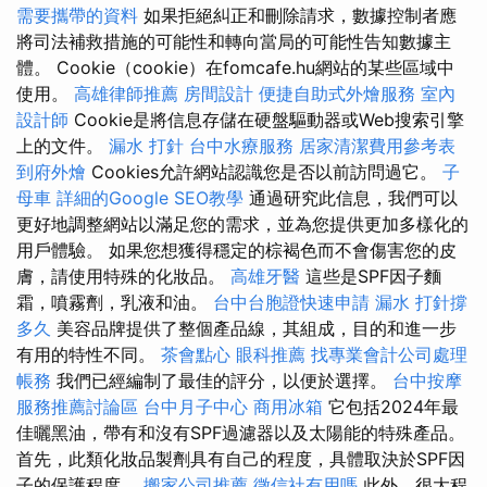
需要攜帶的資料
如果拒絕糾正和刪除請求，數據控制者應
將司法補救措施的可能性和轉向當局的可能性告知數據主
體。 Cookie（cookie）在fomcafe.hu網站的某些區域中
使用。
高雄律師推薦
房間設計
便捷自助式外燴服務
室內
設計師
Cookie是將信息存儲在硬盤驅動器或Web搜索引擎
上的文件。
漏水 打針
台中水療服務
居家清潔費用參考表
到府外燴
Cookies允許網站認識您是否以前訪問過它。
子
母車
詳細的Google SEO教學
通過研究此信息，我們可以
更好地調整網站以滿足您的需求，並為您提供更加多樣化的
用戶體驗。 如果您想獲得穩定的棕褐色而不會傷害您的皮
膚，請使用特殊的化妝品。
高雄牙醫
這些是SPF因子麵
霜，噴霧劑，乳液和油。
台中台胞證快速申請
漏水 打針撐
多久
美容品牌提供了整個產品線，其組成，目的和進一步
有用的特性不同。
茶會點心
眼科推薦
找專業會計公司處理
帳務
我們已經編制了最佳的評分，以便於選擇。
台中按摩
服務推薦討論區
台中月子中心
商用冰箱
它包括2024年最
佳曬黑油，帶有和沒有SPF過濾器以及太陽能的特殊產品。
首先，此類化妝品製劑具有自己的程度，具體取決於SPF因
子的保護程度。
搬家公司推薦
徵信社有用嗎
此外，很大程