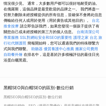
情況很少見。 通常，大多數用戶都可以很好地耐受奶油。
在俄羅斯，這個品牌是最受歡迎的品牌之一。 我們將盡一
切努力刪除未經授權提供的所有信息，並確保不會將此信息
傳輸給任何人或用於使用（用於廣告或其他目的）。
台北
推拿按摩
請立即告訴我們，如果您發現一個孩子提供了有
關您自己或未經授權的第三方的個人信息。
台南清潔公司
專業服務
SSL對網站安全和SEO的重要性
護理之家 台北
旅
行社代辦護照
簡報開始時，您可以通過我們的特殊聯繫方
式與我們聯繫。
助聽器
優質養護中心推薦
搬家公司費用
自助餐外燴
在排名中，這是基於許多積極評估的最佳日光
浴蛋白曬黑霜。
黑帽SEO與白帽SEO的區別-數位行銷
黑帽SEO與白帽SEO的區別-數位行銷
在網絡行銷中，SEO（搜尋引擎優化）是提高網站在搜尋引擎