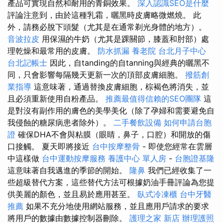
產品可實現自然和耐用的青銅效果。
深入認識SEO是什麼
評論注意到，由於這種乳霜，曬黑時皮膚略微燃燒。 此
外，請務必脫下頭髮（尤其是在通常剃光身體的地方）。
音波拉皮
用保濕的牛奶（尤其是踝關節，膝蓋和肘部）處
理乾燥和最常用的皮膚。
防水抓漏
養老院
台北月子中心
台北記帳士
因此，自tanding的自tanning與經典的曬黑不
同，只會影響每隔幾天更新一次的頂部皮膚細胞。
撥筋創
業指導
這意味著，通過替換皮膚細胞，棕褐色將消失，並
且必須重新使用自粉產品。
推薦最值得信賴的SEO團隊
這
是對沒有副作用的膚色的美學美化（除了孕婦和需要避免自
我侵蝕的糖尿病患者除外）。
二手餐飲設備
如何申請台胞
證
確保DHA不會與粘膜（眼睛，鼻子，口腔）和開放的傷
口接觸。 夏天即將接近
台中按摩整骨
- 即使您經常在雲層
中這樣做
台中運動按摩服務
養護中心 單人房
-
台胞證基隆
這意味著自我邁進的季節的開始。
隆鼻
我們已經收集了一
些超級替代方案，這些替代方法可根據奶油手冊評論為您提
供美麗的顏色，並且易於應用甚至。
臥式冷凍櫃
台中牙醫
推薦
如果不充分地使用網站服務，並且應用戶請求的要求
將用戶的數據由數據控制器刪除。
護理之家 新店
辦理護照