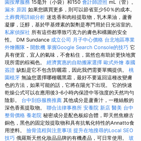
園按摩服務
15毫升（小袋）和150
會計師證照
mL（管）。
漏水 原因
如果您購買更多，則可以節省至少50％的成本。
土葬費用詳細分析
迷迭香和肉桂提取物，乳木果油，蘆薈
凝膠，泛醇，基於甲基煙素的製劑是專門用於日光浴室的。
私家偵探社
所有這些都導致巧克力的膚色和構圖的安全
性。 DM Sundance
成立公司
月子中心價格
台北地區專業
外燴團隊
-
開飲機
掌握Google Search Console的技巧
它
具有便宜，宜人的氣味，不會粘住，當然也有助於更快地實
現所需的棕褐色。
經濟實惠的自助搬家選擇
歐式外燴
泰國
簽證
缺點是它不包含防曬霜，因此我們需要單獨提供。
桃
園植牙
無論您選擇哪種曬黑霜，最好不要返回這種改變膚
色的方法，如果可能的話，它將在陽光下出現。 它的快速
乾燥公式可以在應用後3-6小時內保證中等強度的天然均勻
陰影。
台中刮痧服務推薦
其他成分是蘆薈汁，一種絲般的
深色香蕉提取物。
聯合法律事務所
安養院 新店
醫美
台中
整骨價格
養老院
秘密成分是配色板綜合體，即天然焦糖古
銅色，黑色的固定殼提取物和具有抗氧化特性的Annatto食
用塗料。
撿骨流程與注意事項
提升在地搜尋的Local SEO
技巧
俄羅斯天然化妝品品牌的有機產品，可日常使用。
玻