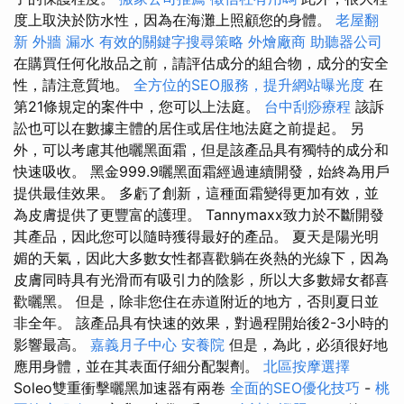
度上取決於防水性，因為在海灘上照顧您的身體。
老屋翻
新
外牆 漏水
有效的關鍵字搜尋策略
外燴廠商
助聽器公司
在購買任何化妝品之前，請評估成分的組合物，成分的安全
性，請注意質地。
全方位的SEO服務，提升網站曝光度
在
第21條規定的案件中，您可以上法庭。
台中刮痧療程
該訴
訟也可以在數據主體的居住或居住地法庭之前提起。 另
外，可以考慮其他曬黑面霜，但是該產品具有獨特的成分和
快速吸收。 黑金999.9曬黑面霜經過連續開發，始終為用戶
提供最佳效果。 多虧了創新，這種面霜變得更加有效，並
為皮膚提供了更豐富的護理。 Tannymaxx致力於不斷開發
其產品，因此您可以隨時獲得最好的產品。 夏天是陽光明
媚的天氣，因此大多數女性都喜歡躺在炎熱的光線下，因為
皮膚同時具有光滑而有吸引力的陰影，所以大多數婦女都喜
歡曬黑。 但是，除非您住在赤道附近的地方，否則夏日並
非全年。 該產品具有快速的效果，對過程開始後2-3小時的
影響最高。
嘉義月子中心
安養院
但是，為此，必須很好地
應用身體，並在其表面仔細分配製劑。
北區按摩選擇
Soleo雙重衝擊曬黑加速器有兩卷
全面的SEO優化技巧
-
桃