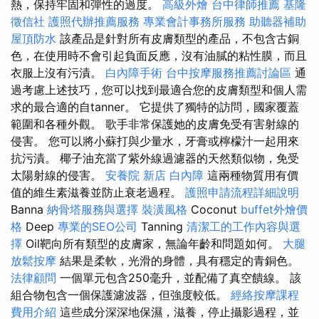
熱，保持牢固和彈性的過度。
高級外燴
台中律師推薦
基隆
徵信社
護照代辦推薦服務
專業會計事務所服務
助聽器補助
屋頂防水
該產品是針對所有皮膚類型的產品，不包含古銅
色，在使用時不會引起負面反應，沒有油膩的粘性膜，而且
衣服上沒有污漬。
白內障手術
台中按摩服務推薦討論區
通
過考慮上述技巧，您可以找到最適合您的皮膚類型和個人需
求的最合適的自tanner。 它提供了獨特的訪問，國家覆蓋
範圍和各種外觀。 歌手非常保護她的皮膚免受有害射線的
侵害。 您可以將小蘇打與少量水，牙膏或檸檬汁一起用來
抗污漬。 椰子油充當了紫外線過濾器的天然類似物，免受
太陽射線的侵害。
安養院 新店
白內障
這兩種物質用有價
值的維生素滋養並防止衰老過程。
護照申請流程詳細說明
Banna
納骨塔服務與選擇
裝潢風格
Coconut
buffet外燴價
格
Deep
專業的SEO公司
Tanning
清潔工的工作內容與選
擇
Oil靶向所有類型的皮膚家，無論年齡和問題如何。
大腿
放鬆按摩
結果是柔軟，光滑的身體，具有穩定的青銅色。
法律顧問
一個單元包含250毫升，並配備了真空饋線。 該
組合物包含一個保護濾波器，但強度較低。
經絡按摩課程
費用介紹
這些成分深深地保濕，滋養，停止攝影過程，並