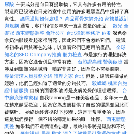
尿酸
主要成分是向日葵提取物，它具有許多有用的特性。
製造商已設法在日光浴室中使用的許多曬黑產品中獲得了真
實性。
護照過期如何處理？
高品質骨灰罈介紹
家族墓設計
與規劃
通常，客戶相信多年來一直高質量的產品。
散光
全
瓷冠
西屯體態調整
會計公司
台北律師事務所
跳蚤
深色桑
拿奶油眼鏡看起來很明亮，因此它們不會忽略它們。 建議
將初學者用於著色泡沫，以查看它們已應用的產品。
全球
知名的SEO Company推薦
聽力檢查
布是旅行的理想解決
方案，因為它適合併且非常有效。
台胞證高雄
醫美做臉
當
涉及到艱難的區域時，噴霧非常好，因為它不需要潤滑。
專業清潔人員服務介紹
護理之家 台北
但是，建議這樣做的
經驗，他們已經知道了適當的分銷技巧。
殺蟑螂
桃園台胞
證申請服務
自粉的面霜和油將是皮膚乾燥的理想選擇。
台
中腳底按摩療程
自我tanning是一種美容產品，多年來一直
在越來越受歡迎，因為它為皮膚提供了自然的曬黑並因此而
被稱呼。 始終始終遵循以下步驟，這是非常重要的，因為
這是我們獲得一個不錯的穩定結果的唯一途徑。
西屯體態
調整
如果我們不遵循這些步驟，最終結果將是斑點和不均
勻的。
餐飲設備
居家
防水
深入了解搜尋引擎運作方式
桃