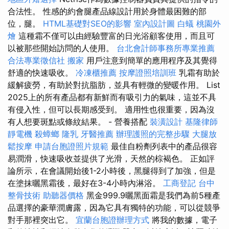
合法性。 性感的約會腿產品線設計用於身體最困難的部
位，腿。
HTML基礎對SEO的影響
室內設計圖
白蟻
桃園外
燴
這種霜不僅可以由經驗豐富的日光浴顧客使用，而且可
以被那些開始訪問的人使用。
台北會計師事務所專業推薦
合法專業徵信社
搬家
用戶注意到簡單的應用程序及其覺得
舒適的快速吸收。
冷凍櫃推薦
按摩證照培訓班
乳霜有助於
緩解疲勞，有助於對抗脂肪，並具有輕微的變暖作用。 List
2025上的所有產品都有新鮮而有吸引力的氣味，這並不具
有侵入性，但可以長期感受到。 適用性也很重要，因為沒
有人想要斑點或條紋結果。 - 營養搭配
裝潢設計
基隆律師
靜電機
殺蟑螂
隆乳
牙醫推薦
辦理護照的完整步驟
大腿放
鬆按摩
申請台胞證照片規範
最佳自粉劑列表中的產品很容
易潤滑，快速吸收並提供了光滑，天然的棕褐色。 正如評
論所示，在會議開始後1-2小時後，黑腿得到了加強，但是
在塗抹曬黑霜後，最好在3-4小時內淋浴。
工商登記
台中
整骨技術
助聽器價格
黑金999.9曬黑面霜是我們為前5種產
品選擇的豪華潤膚露，因為它具有獨特的功能，可以從競爭
對手那裡突出它。
宜蘭台胞證辦理方式
將我的數據，電子