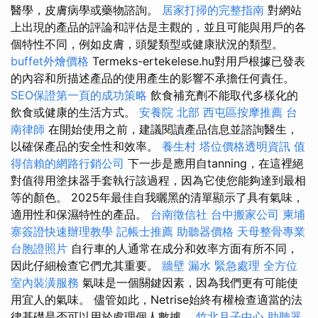
醫學，皮膚病學或藥物諮詢。
居家打掃的完整指南
對網站
上出現的產品的評論和評估是主觀的，並且可能與用戶的各
個特性不同，例如皮膚，頭髮類型或健康狀況的類型。
buffet外燴價格
Termeks-ertekelese.hu對用戶根據已發表
的內容和所描述產品的使用產生的影響不承擔任何責任。
SEO保證第一頁的成功策略
飲食補充劑不能取代多樣化的
飲食或健康的生活方式。
安養院 北部
西屯區按摩推薦
台
南律師
在開始使用之前，建議閱讀產品信息並諮詢醫生，
以確保產品的安全性和效率。
養生村
塔位價格透明資訊
值
得信賴的網路行銷公司
下一步是應用自tanning，在這裡絕
對值得用塗抹器手套執行該過程，因為它使您能夠達到最相
等的顏色。 2025年最佳自我曬黑的清單顯示了具有氣味，
適用性和保濕特性的產品。
台南徵信社
台中搬家公司
柬埔
寨簽證快速辦理教學
記帳士推薦
助聽器價格
天母整骨專業
台胞證照片
自行車的人通常在成分和效率方面有所不同，
因此仔細檢查它們尤其重要。
牆壁 漏水 緊急處理
全方位
室內裝潢服務
氣味是一個關鍵因素，因為我們更有可能使
用宜人的氣味。 儘管如此，Netrise始終有權檢查適當的法
律基礎是否可以用於處理個人數據。
竹北月子中心
助聽器