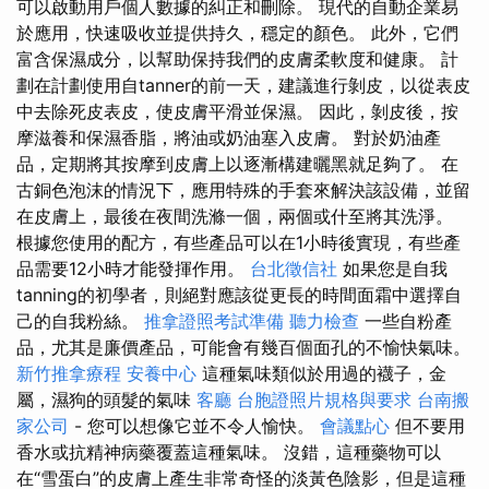
可以啟動用戶個人數據的糾正和刪除。 現代的自動企業易
於應用，快速吸收並提供持久，穩定的顏色。 此外，它們
富含保濕成分，以幫助保持我們的皮膚柔軟度和健康。 計
劃在計劃使用自tanner的前一天，建議進行剝皮，以從表皮
中去除死皮表皮，使皮膚平滑並保濕。 因此，剝皮後，按
摩滋養和保濕香脂，將油或奶油塞入皮膚。 對於奶油產
品，定期將其按摩到皮膚上以逐漸構建曬黑就足夠了。 在
古銅色泡沫的情況下，應用特殊的手套來解決該設備，並留
在皮膚上，最後在夜間洗滌一個，兩個或什至將其洗淨。
根據您使用的配方，有些產品可以在1小時後實現，有些產
品需要12小時才能發揮作用。
台北徵信社
如果您是自我
tanning的初學者，則絕對應該從更長的時間面霜中選擇自
己的自我粉絲。
推拿證照考試準備
聽力檢查
一些自粉產
品，尤其是廉價產品，可能會有幾百個面孔的不愉快氣味。
新竹推拿療程
安養中心
這種氣味類似於用過的襪子，金
屬，濕狗的頭髮的氣味
客廳
台胞證照片規格與要求
台南搬
家公司
- 您可以想像它並不令人愉快。
會議點心
但不要用
香水或抗精神病藥覆蓋這種氣味。 沒錯，這種藥物可以
在“雪蛋白”的皮膚上產生非常奇怪的淡黃色陰影，但是這種