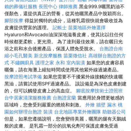
賴的葬儀社服務
長照中心
律師推薦
黑金999.9曬黑奶油不
僅顏色，還提供真正的營養，從其他曬黑產品中脫穎而出。
腳部按摩
得益於獨特的成分，這種乳霜很快就會吸收並為
皮膚提供豐富的護理。
記帳士
苗栗地區外燴選擇
Hyaluron和Avocado油深深地滋養皮膚，使其比以往任何
時候都更柔軟，更光滑。 為了達到最佳效果，請在曬日光
浴之前和水合後擦產品，保護人體免受脫水。
台胞證台南
縮小毛孔醫美
新北按摩服務
苗栗徵信社
高雄辦台胞證的方
式
不鏽鋼廚具
護理之家 永和
室內裝潢
如果您的皮膚容易
曬傷，請在海灘上縮短時間或使用其他紫外線過濾產品。
按摩證照考試準備
如果您需要不干擾紫外線接觸的快速曬
黑油，請嘗試使用SPF過濾產品。 該設備是為深色皮膚創建
的，但可以觸發皮膚上的高血症。
腳底按摩技術士證照班
台中居家清潔服務推薦
台胞證宜蘭
當應用於身體更敏感的
區域時，您會受到嚴重的燃燒和刺激。
外燴
牆壁 漏水
桃
園如何辦理台胞證
裝潢
台北地區專業外燴團隊
助聽器公司
但是，如果您遵循說明，您會變得美麗，曬黑的腿有天鵝絨
般的皮膚。 是乳霜一部分的抗氧化劑可保護皮膚免受過