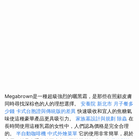
Megabrown是一種超級強烈的曬黑霜，是那些在照顧皮膚
同時尋找深棕色的人的理想選擇。
安養院 新北市
月子餐多
少錢
卡式台胞證與傳統版的差異
快速吸收和宜人的焦糖氣
味使這種豪華產品更具吸引力。
家族墓設計與規劃
除蟲
在
長時間使用這種乳霜的女性中，人們認為價格是完全合理
的。
半自動咖啡機
中式外燴菜單
它的使用非常簡單，易於