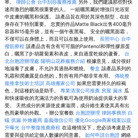
率。
律師公會
台中刮痧服務推薦
另外，我們建議那些對快
速而激烈的曬黑很重要的人。 一組曬黑屬於增強日光浴室
中皮膚的曬黑和保護。 該產品旨在用於其深色類型，在紋
身存在下特別重要。 忠實的作品Matte Black出售400毫升
容器和15毫升袋，並有一個午夜黑莓。 安全的曬黑面霜，
不僅可以在身體上，而且可以在臉上使用。
長照中心
台中
撥筋療程
該產品含有含有可可脂的Pantenol和彈性膠原蛋
白，曬黑了β-胡蘿蔔素和表皮，來自過度乾燥的蘆薈。
台
北台胞證辦理處
陽明山花葬服務介紹
根據意見，成分很好
地滋養了皮膚，不允許其過熱和燃燒。
餐盒
該產品系列的
乳霜和潤膚露是自然的，對所有用戶都非常有用。
傳統整
復推拿技術士培訓
高雄搬家公司
如果您需要持久的棕褐
色，則這種奶油是助手。
專業清潔公司推薦
房屋 漏水
瓜
和快速吸收的充滿活力的香氣可為使用奶油提供最大的享
受。 天然成分的來源使皮膚滋潤，成分維生素使其具有出
色而豪華的外觀。 - 辦公室餐飲
台胞證辦理
律師事務所
白
蟻
抓漏
外燴廠商
嘉義徵信公司
優化Google商家檔案以提
升曝光
台中整復推薦療程
在這種情況下，您必須考慮是否
需要與提供給定個人數據的同意書。
如何申請台胞證
網絡