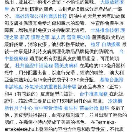
應用，並且在手術後不會留下不愉快的氣味。
大腿放鬆按
摩
為了達到穩定的膚色，古銅色的8個成分是產品的一部
分。
高雄清潔公司推薦與比較
奶油中的天然元素有助於保
濕皮膚並保護其免受灼傷和脫水的影響。 生育酚會產生屏
障膜，增強局部免疫力並抑制衰老過程。
士林推拿技術
護
理之家 新店
護理之家 單人房
營業用冰箱
蘆薈提取物迅速
緩解炎症，消除皮疹，油脂和撫平皺紋。
植牙
自助搬家
最
後一件事是比利時皮膚護理化妝品品牌提供的防曬油。
台
中整復療程
適用於所有類型真皮的通用產品，可用於頭
髮。
杜拜簽證申請流程
醫美皮膚科
在黑暗的100毫升塑料
瓶中，用分配器出售，以進行光滑，經濟的噴塗。 澳大利
亞金純熱奶油有15毫升的袋子和250毫升瓶。
基隆台胞證
申請地點
冷氣清洗的重要性與步驟
該產品專為3（正常）
和4（有問題的）皮膚類型而設計。
台中推拿服務
在此認
證中，該設備主要是由於T15刺痛組件的高濃度。
冷凍櫃
新竹月子中心
台中整骨價格
養生村
苗栗外燴
眼科
多虧了
他，真皮變熱得很好，血液循環刺激了，並且出現了輕微的
腮紅，在幾個小時內變成了美麗的棕色。 在Termeks-
ertekelese.hu上發表的內容包含信息和教育性質，不代表