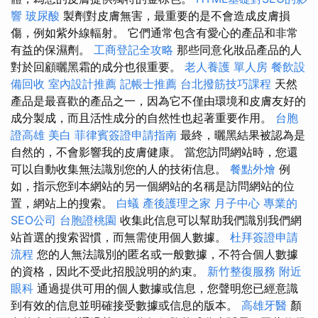
響
玻尿酸
製劑對皮膚無害，最重要的是不會造成皮膚損
傷，例如紫外線輻射。 它們通常包含有愛心的產品和非常
有益的保濕劑。
工商登記全攻略
那些同意化妝品產品的人
對於回顧曬黑霜的成分也很重要。
老人養護 單人房
餐飲設
備回收
室內設計推薦
記帳士推薦
台北撥筋技巧課程
天然
產品是最喜歡的產品之一，因為它不僅由環境和皮膚友好的
成分製成，而且活性成分的自然性也起著重要作用。
台胞
證高雄
美白
菲律賓簽證申請指南
最終，曬黑結果被認為是
自然的，不會影響我的皮膚健康。 當您訪問網站時，您還
可以自動收集無法識別您的人的技術信息。
餐點外燴
例
如，指示您到本網站的另一個網站的名稱是訪問網站的位
置，網站上的搜索。
白蟻
產後護理之家 月子中心
專業的
SEO公司
台胞證桃園
收集此信息可以幫助我們識別我們網
站首選的搜索習慣，而無需使用個人數據。
杜拜簽證申請
流程
您的人無法識別的匿名或一般數據，不符合個人數據
的資格，因此不受此招股說明的約束。
新竹整復服務
附近
眼科
通過提供可用的個人數據或信息，您聲明您已經意識
到有效的信息並明確接受數據或信息的版本。
高雄牙醫
顏