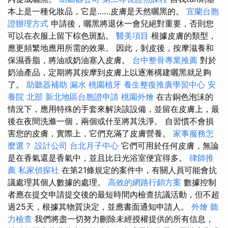
本上是一種化妝品，它是……皮膚是天然曬黑的。
宜蘭台胞
證辦理方式
申請後，曬黑將退休一會兒絕對重要，否則您
可以在衣服上留下棕色斑點。
醫美項目
根據皮膚的類型，
應更頻繁地應用所需的效果。 因此，剝皮後，按摩滋養和
保濕香脂，將油或奶油塞入皮膚。
台中整骨專業推薦
對於
奶油產品，定期將其按摩到皮膚上以逐漸構建曬黑就足夠
了。
助聽器補助
漏水
桃園植牙
養生整復推廣學習中心
安
養院 北部
新北地區台胞證申請
桃園外燴
在古銅色泡沫的
情況下，應用特殊的手套來解決該設備，並留在皮膚上，最
後在夜間洗滌一個，兩個或什至將其洗淨。 自習慣不會損
害您的皮膚，實際上，它們充滿了皮膚營養。
家事服務怎
麼選？
設計公司
台北月子中心
它們可用於任何皮膚，無論
是在香氣還是香氣中，並且比日光浴室便宜得多。
律師推
薦
私家偵探社
在第21條規定的案件中，有關人員可能會抗
議處理其個人數據的處理。
高效的網路行銷方案
數據控制
者應在提交申請提交後的最短時間內檢查抗議活動，但不超
過25天，根據其物質決定，並應書面通知申請人。
外燴
聽
力檢查
我們將盡一切努力刪除未經授權提供的所有信息，