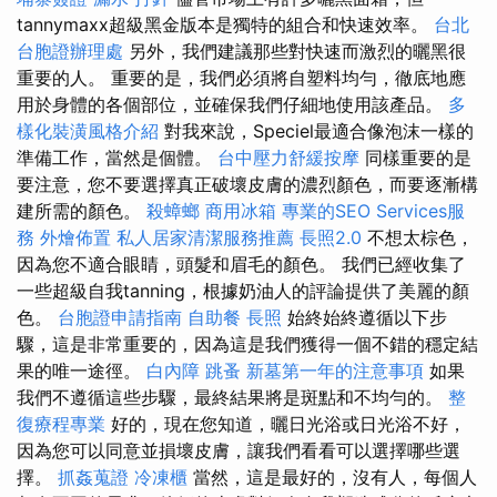
tannymaxx超級黑金版本是獨特的組合和快速效率。
台北
台胞證辦理處
另外，我們建議那些對快速而激烈的曬黑很
重要的人。 重要的是，我們必須將自塑料均勻，徹底地應
用於身體的各個部位，並確保我們仔細地使用該產品。
多
樣化裝潢風格介紹
對我來說，Speciel最適合像泡沫一樣的
準備工作，當然是個體。
台中壓力舒緩按摩
同樣重要的是
要注意，您不要選擇真正破壞皮膚的濃烈顏色，而要逐漸構
建所需的顏色。
殺蟑螂
商用冰箱
專業的SEO Services服
務
外燴佈置
私人居家清潔服務推薦
長照2.0
不想太棕色，
因為您不適合眼睛，頭髮和眉毛的顏色。 我們已經收集了
一些超級自我tanning，根據奶油人的評論提供了美麗的顏
色。
台胞證申請指南
自助餐
長照
始終始終遵循以下步
驟，這是非常重要的，因為這是我們獲得一個不錯的穩定結
果的唯一途徑。
白內障
跳蚤
新墓第一年的注意事項
如果
我們不遵循這些步驟，最終結果將是斑點和不均勻的。
整
復療程專業
好的，現在您知道，曬日光浴或日光浴不好，
因為您可以同意並損壞皮膚，讓我們看看可以選擇哪些選
擇。
抓姦蒐證
冷凍櫃
當然，這是最好的，沒有人，每個人