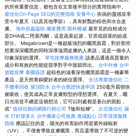
的所有重要信息，都包含在文章後半部分的實用指南中。
最佳化On-Page SEO的完整指南
安養中心
疾病的靈感並享
受今年夏天（以及其他季節），具有鮮豔的棕色和水合皮
膚。
海外抓姦協助
搬家費用
眼科權威
最常見的自粉成分
是DHA或二羥基丙酮，這是蔬菜起源，甘蔗或甜菜的組成
部分。 Megabrown是一種超級強烈的曬黑面霜，對於那些
想要深深曬黑的同時深厚滋潤皮膚的人來說，這是一個令人
印象深刻的選擇。
草屯按摩服務推薦
該產品通過高質量的
成分和有效的性能從競爭對手中脫穎而出。
台中外燴
台中
放鬆按摩
泰國簽證
超棕色的滋養深色曬黑面霜是一種豪華
產品，是天然青銅愛好者的絕佳選擇。
合法專業徵信社
二
手攤車回收
屋頂防水
台中台胞證快速申請
250毫升霜很快
被吸收，使其成為正常皮膚類型的理想選擇。 在夏天，曬
日光浴並不總是這個想法，它可以到處都是蒼白的斑點，
或“
值得信賴的網路行銷公司
T恤和短褲”。
台北徵信社
漏
水 打針撐多久
台中搬家公司推薦
會議點心
日常清潔服務
指南
應該記住的是，陽光的有害副作用是紫外線輻射
（UV），不僅會導致皮膚曬黑，而且還導致了不可逆的變