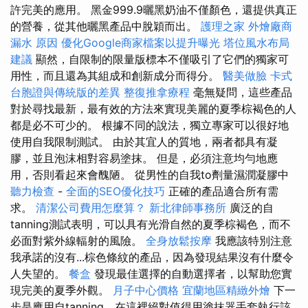
許完美的應用。 黑金999.9曬黑奶油不僅顏色，還提供真正
的營養，從其他曬黑產品中脫穎而出。
護理之家
外燴廠商
漏水 原因
優化Google商家檔案以提升曝光
塔位風水布局
建議
顯然，自限制的限量版標本不僅吸引了它們的獨家可
用性，而且還為其組成和創新成分而得分。
醫美做臉
卡式
台胞證與傳統版的差異
整復推拿療程
毫無疑問，這些產品
對於尋找最新，最有效的方法來實現美麗的夏季棕褐色的人
都是必不可少的。 根據不同的說法，獨立專家可以很好地
使用自我限制測試。 由於其宜人的質地，兩者都具有凝
膠，並且泡沫相對容易塗抹。 但是，必須注意均勻地應
用，否則看起來會醜陋。 從男性的自我to劑量濕潤凝膠中
聽力檢查
-
全面的SEO優化技巧
正確的產品適合所有需
求。
清潔公司費用怎麼算？
新北律師事務所
廣泛的自
tanning測試表明，可以具有光滑自然的夏季棕褐色，而不
必面對紫外線輻射的風險。
全身放鬆按摩
我應該特別注意
我承諾的沒有...棕色條紋的產品，因為發現結果沒有什麼令
人失望的。
餐盒
發現最佳選擇的自動選擇者，以幫助您實
現完美的夏季外觀。
月子中心價格
宜蘭地區精緻外燴
下一
步是應用自tanning，在這裡絕對值得用塗抹器手套執行該