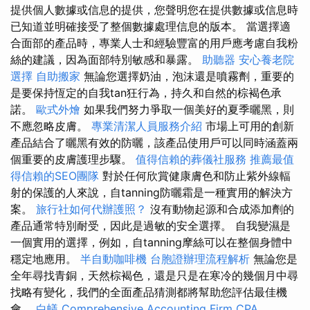
提供個人數據或信息的提供，您聲明您在提供數據或信息時
已知道並明確接受了整個數據處理信息的版本。 當選擇適
合面部的產品時，專業人士和經驗豐富的用戶應考慮自我粉
絲的建議，因為面部特別敏感和暴露。
助聽器
安心養老院
選擇
自助搬家
無論您選擇奶油，泡沫還是噴霧劑，重要的
是要保持恆定的自我tan狂行為，持久和自然的棕褐色承
諾。
歐式外燴
如果我們努力爭取一個美好的夏季曬黑，則
不應忽略皮膚。
專業清潔人員服務介紹
市場上可用的創新
產品結合了曬黑有效的防曬，該產品使用戶可以同時涵蓋兩
個重要的皮膚護理步驟。
值得信賴的葬儀社服務
推薦最值
得信賴的SEO團隊
對於任何欣賞健康膚色和防止紫外線輻
射的保護的人來說，自tanning防曬霜是一種實用的解決方
案。
旅行社如何代辦護照？
沒有動物起源和合成添加劑的
產品通常特別耐受，因此是過敏的安全選擇。 自我變濕是
一個實用的選擇，例如，自tanning摩絲可以在整個身體中
穩定地應用。
半自動咖啡機
台胞證辦理流程解析
無論您是
全年尋找青銅，天然棕褐色，還是只是在寒冷的幾個月中尋
找略有變化，我們的全面產品猜測都將幫助您評估最佳機
會。
白蟻
Comprehensive Accounting Firm CPA