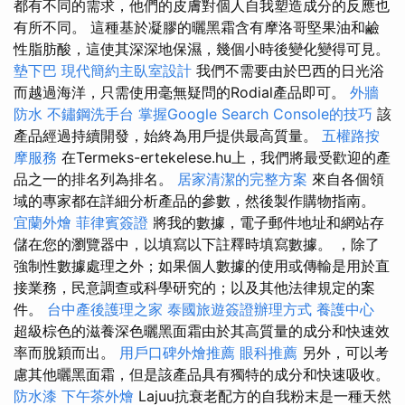
都有不同的需求，他們的皮膚對個人自我塑造成分的反應也
有所不同。 這種基於凝膠的曬黑霜含有摩洛哥堅果油和鹼
性脂肪酸，這使其深深地保濕，幾個小時後變化變得可見。
墊下巴
現代簡約主臥室設計
我們不需要由於巴西的日光浴
而越過海洋，只需使用毫無疑問的Rodial產品即可。
外牆
防水
不鏽鋼洗手台
掌握Google Search Console的技巧
該
產品經過持續開發，始終為用戶提供最高質量。
五權路按
摩服務
在Termeks-ertekelese.hu上，我們將最受歡迎的產
品之一的排名列為排名。
居家清潔的完整方案
來自各個領
域的專家都在詳細分析產品的參數，然後製作購物指南。
宜蘭外燴
菲律賓簽證
將我的數據，電子郵件地址和網站存
儲在您的瀏覽器中，以填寫以下註釋時填寫數據。 ，除了
強制性數據處理之外；如果個人數據的使用或傳輸是用於直
接業務，民意調查或科學研究的；以及其他法律規定的案
件。
台中產後護理之家
泰國旅遊簽證辦理方式
養護中心
超級棕色的滋養深色曬黑面霜由於其高質量的成分和快速效
率而脫穎而出。
用戶口碑外燴推薦
眼科推薦
另外，可以考
慮其他曬黑面霜，但是該產品具有獨特的成分和快速吸收。
防水漆
下午茶外燴
Lajuu抗衰老配方的自我粉末是一種天然