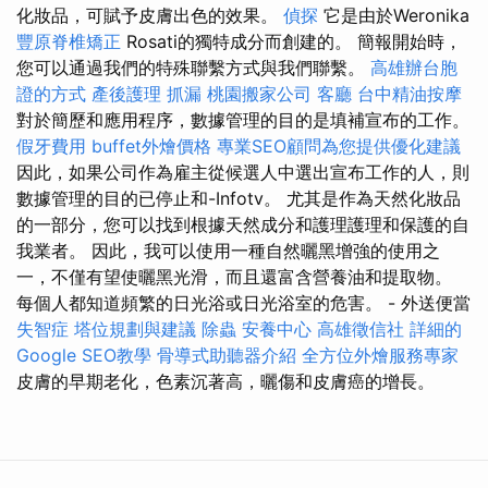
化妝品，可賦予皮膚出色的效果。
偵探
它是由於Weronika
豐原脊椎矯正
Rosati的獨特成分而創建的。 簡報開始時，
您可以通過我們的特殊聯繫方式與我們聯繫。
高雄辦台胞
證的方式
產後護理
抓漏
桃園搬家公司
客廳
台中精油按摩
對於簡歷和應用程序，數據管理的目的是填補宣布的工作。
假牙費用
buffet外燴價格
專業SEO顧問為您提供優化建議
因此，如果公司作為雇主從候選人中選出宣布工作的人，則
數據管理的目的已停止和-Infotv。 尤其是作為天然化妝品
的一部分，您可以找到根據天然成分和護理護理和保護的自
我業者。 因此，我可以使用一種自然曬黑增強的使用之
一，不僅有望使曬黑光滑，而且還富含營養油和提取物。
每個人都知道頻繁的日光浴或日光浴室的危害。 - 外送便當
失智症
塔位規劃與建議
除蟲
安養中心
高雄徵信社
詳細的
Google SEO教學
骨導式助聽器介紹
全方位外燴服務專家
皮膚的早期老化，色素沉著高，曬傷和皮膚癌的增長。