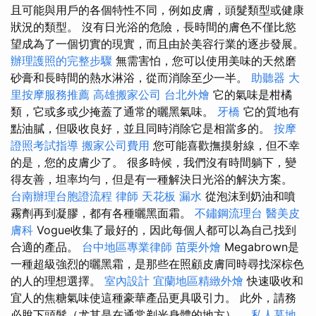
且可能與用戶的各個特性不同，例如皮膚，頭髮類型或健康
狀況的類型。 沒有日光浴的危險，長時間的膚色不僅比慾
望成為了一個切實的現實，而且由於美容行業的逐步發展。
辦理護照的完整步驟
無需害怕，您可以使用美味的天然磨
砂膏和長時間的熱水淋浴，從而消除至少一半。
助聽器
大
里按摩服務推薦
高雄搬家公司
台北外燴
它的氣味是柑橘
類，它或多或少掩蓋了通常的曬黑氣味。
牙橋
它的質地有
點油膩，但吸收良好，並且同時消除它是相當多的。
按摩
證照考試指導
搬家公司費用
您可能喜歡撫摸射線，但不幸
的是，您的皮膚少了。 很多時候，我們沒有時間躺下，變
得友善，坦率均勻，但是有一種解決日光浴的解決方案。
台南辦理台胞證流程
律師
天花板 漏水
從泡沫到奶油和噴
霧劑再到凝膠，都有各種曬黑面霜。
不鏽鋼流理台
醫美皮
膚科
Vogue收集了最好的，因此每個人都可以為自己找到
合適的產品。
台中地區專業律師
苗栗外燴
Megabrown是
一種超級強烈的曬黑霜，是那些在照顧皮膚同時尋找深棕色
的人的理想選擇。
室內設計
宜蘭地區精緻外燴
快速吸收和
宜人的焦糖氣味使這種豪華產品更具吸引力。 此外，請務
必脫下頭髮（尤其是在通常剃光身體的地方）。
私人墓地