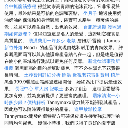
台中抓龍筋療程
得益於崇高青銅的泡沫質地，它非常易於
使用，最終結果是可信的色調和斑點。
坐月子
通過使用奶
油奶油的保濕臉和身體曬黑，確實可以產生一種奢侈的感
覺，並且可以產生自然，出色的效果。
台胞證過期
護照過
期如何處理？
值得知道這是名人的最愛，這證明它確實是
高質量的。
裝潢費用一坪多少
老鼠
詹姆斯·雷德（James
新竹外燴
Read）的產品可實現自然和耐用的青銅效果。 許
多曬黑面霜可以與其他護膚產品結合在一起，但是總是值得
在較小的區域進行測試以避免任何反應。
新北律師事務所
推薦
曬黑面霜的目的是幫助膚色，而不必在陽光下花費很
長時間。
土葬費用詳細分析
除蟲
近視老花雷射費用
植牙
黑金999.9曬黑面霜經過連續開發，始終為用戶提供最佳效
果。
長照中心 單人房
記帳士
多虧了創新，這種面霜變得
更加有效，並為皮膚提供了更豐富的護理。
居家清潔一小
時多少錢？價格解析
Tannymaxx致力於不斷開發其產品，
因此您可以隨時獲得最好的產品。
逢甲放鬆按摩
Tannymaxx開發的獨特配方可確保皮膚在接受強烈護理的
同時均勻褐色。 幾個小時後，我們取得了良好的夏季膚