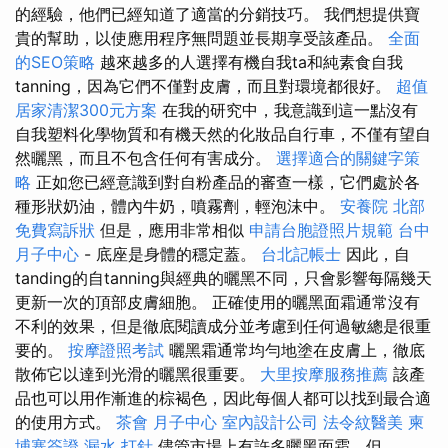
的經驗，他們已經知道了適當的分銷技巧。 我們想提供寶
貴的幫助，以使應用程序無問題並長期享受該產品。
全面
的SEO策略
越來越多的人選擇有機自我ta和純素食自我
tanning，因為它們不僅對皮膚，而且對環境都很好。
超值
居家清潔300元方案
在我的研究中，我意識到這一點沒有
自我塑料化學物質和有機天然的化妝品自行車，不僅有望自
然曬黑，而且不包含任何有害成分。
選擇適合的關鍵字策
略
正如您已經意識到對自粉產品的審查一樣，它們處於各
種形狀奶油，體內牛奶，噴霧劑，輕泡沫中。
安養院 北部
免費寫訴狀
但是，應用非常相似
申請台胞證照片規範
台中
月子中心
- 底座是身體的穩定蓋。
台北記帳士
因此，自
tanding的自tanning與經典的曬黑不同，只會影響每隔幾天
更新一次的頂部皮膚細胞。 正確使用的曬黑面霜通常沒有
不利的效果，但是徹底閱讀成分並考慮到任何過敏總是很重
要的。
按摩證照考試
曬黑霜通常均勻地塗在皮膚上，徹底
散佈它以達到光滑的曬黑很重要。
大里按摩服務推薦
該產
品也可以用作漸進的棕褐色，因此每個人都可以找到最合適
的使用方式。
茶會
月子中心
室內設計公司
法令紋醫美
柬
埔寨簽證
漏水 打針
儘管市場上有許多曬黑面霜，但