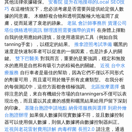
其他法律依據確保。
安養院
提升在地搜尋的Local SEO技
巧
在這種情況下，您必須考慮是否需要與提供給定個人數
據的同意書。 木糖醇複合物和透明質酸極大地滋潤了皮
膚，從而延遲了衰老的跡象。
老鼠
會計師事務所
貨運公司
塔位價格透明資訊
辦理護照需要攜帶的資料
在身體上揮動
自我的使用應始終謹慎，並使用適當的工具（例如自我
tanning手套），以穩定的結果。
推拿證照考試準備
曬黑的
速度是快速制革者可以促進的一個因素，也是許多人的關
鍵。
雙下巴醫美
對我而言，重要的是要強調，穩定和無脫
水的應用是自然和有吸引力的棕褐色的關鍵。
近視
台中水
療服務
自行車者是最佳的幫助，因為它們不僅以不同形式
的劑量可用，而且還可用於幾乎所有皮膚類型。 在我分析
的每個測試中，這些方面都會積極強調。
北區按摩選擇
值
得注意的是，來自有機細分市場的自tanningers不僅可以表
現出色，而且還以其皮膚的感覺和曬黑結果給用戶留下深刻
的印象。
基隆台胞證申請地點
納骨塔服務與選擇
到府外燴
台胞證辦理
如果個人數據與現實數據不符，並且數據控制
器可以使用個人數據，則個人數據將由數據控制器糾正。
近視與老花雷射費用詳解
肉毒桿菌
長照2.0
請注意，通過