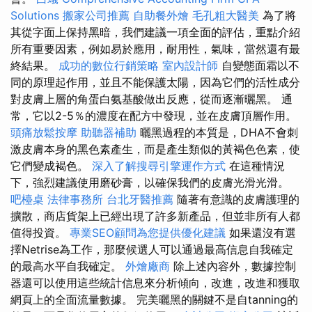
Solutions
搬家公司推薦
自助餐外燴
毛孔粗大醫美
為了將
其從字面上保持黑暗，我們建議一項全面的評估，重點介紹
所有重要因素，例如易於應用，耐用性，氣味，當然還有最
終結果。
成功的數位行銷策略
室內設計師
自變態面霜以不
同的原理起作用，並且不能保護太陽，因為它們的活性成分
對皮膚上層的角蛋白氨基酸做出反應，從而逐漸曬黑。 通
常，它以2-5％的濃度在配方中發現，並在皮膚頂層作用。
頭痛放鬆按摩
助聽器補助
曬黑過程的本質是，DHA不會刺
激皮膚本身的黑色素產生，而是產生類似的黃褐色色素，使
它們變成褐色。
深入了解搜尋引擎運作方式
在這種情況
下，強烈建議使用磨砂膏，以確保我們的皮膚光滑光滑。
吧檯桌
法律事務所
台北牙醫推薦
隨著有意識的皮膚護理的
擴散，商店貨架上已經出現了許多新產品，但並非所有人都
值得投資。
專業SEO顧問為您提供優化建議
如果還沒有選
擇Netrise為工作，那麼候選人可以通過最高信息自我確定
的最高水平自我確定。
外燴廠商
除上述內容外，數據控制
器還可以使用這些統計信息來分析傾向，改進，改進和獲取
網頁上的全面流量數據。 完美曬黑的關鍵不是自tanning的