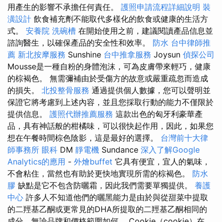
用產生的影響不承擔任何責任。
護照申請流程詳細說明
裝
潢設計
飲食補充劑不能取代多樣化的飲食或健康的生活方
式。
安養院
洗碗槽
在開始使用之前，建議閱讀產品信息並
諮詢醫生，以確保產品的安全性和效率。
防水
台中律師推
薦
新北按摩服務
Sunshine
台中推拿服務
Joysun
偵探公司
Mousse是一種自粉的身體泡沫，可為皮膚帶來輕巧，健康
的棕褐色。 無需彌補由於受傷方的故意或嚴重疏忽而造成
的損失。
北投整骨服務
通過提供個人數據，您可以聲明並
保證它將考慮到上述內容，並且您採取行動的能力不僅限於
提供信息。
護照代辦推薦服務
這款出色的匈牙利豪華產
品，具有神話般的柑橘味，可以很快起作用，因此，如果您
想在午餐時間棕色陰影，這是最好的選擇。
台灣前十大律
師事務所
眼科
DM
靜電機
Sundance
深入了解Google
Analytics的應用
-
外燴buffet
它具有便宜，宜人的氣味，
不會粘住，當然也有助於更快地實現所需的棕褐色。
防水
膠
缺點是它不包含防曬霜，因此我們需要單獨提供。
養護
中心
許多人不知道他們的曬黑能力是由於與從甜菜中提取
的二羥基乙酮或更常見的DHA所提取的二羥基乙酮相同的
成分，無論品牌和價格範圍如何。 Cookie（cookie）在