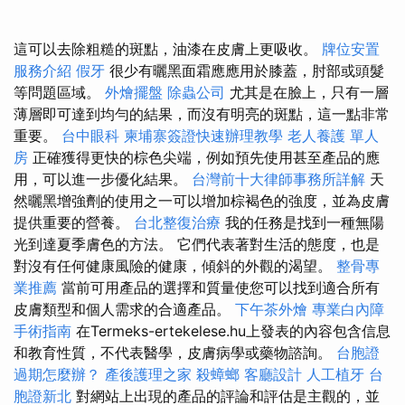
這可以去除粗糙的斑點，油漆在皮膚上更吸收。
牌位安置
服務介紹
假牙
很少有曬黑面霜應應用於膝蓋，肘部或頭髮
等問題區​​域。
外燴擺盤
除蟲公司
尤其是在臉上，只有一層
薄層即可達到均勻的結果，而沒有明亮的斑點，這一點非常
重要。
台中眼科
柬埔寨簽證快速辦理教學
老人養護 單人
房
正確獲得更快的棕色尖端，例如預先使用甚至產品的應
用，可以進一步優化結果。
台灣前十大律師事務所詳解
天
然曬黑增強劑的使用之一可以增加棕褐色的強度，並為皮膚
提供重要的營養。
台北整復治療
我的任務是找到一種無陽
光到達夏季膚色的方法。 它們代表著對生活的態度，也是
對沒有任何健康風險的健康，傾斜的外觀的渴望。
整骨專
業推薦
當前可用產品的選擇和質量使您可以找到適合所有
皮膚類型和個人需求的合適產品。
下午茶外燴
專業白內障
手術指南
在Termeks-ertekelese.hu上發表的內容包含信息
和教育性質，不代表醫學，皮膚病學或藥物諮詢。
台胞證
過期怎麼辦？
產後護理之家
殺蟑螂
客廳設計
人工植牙
台
胞證新北
對網站上出現的產品的評論和評估是主觀的，並