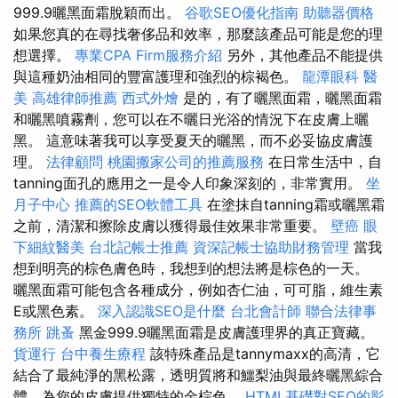
999.9曬黑面霜脫穎而出。
谷歌SEO優化指南
助聽器價格
如果您真的在尋找奢侈品和效率，那麼該產品可能是您的理
想選擇。
專業CPA Firm服務介紹
另外，其他產品不能提供
與這種奶油相同的豐富護理和強烈的棕褐色。
龍潭眼科
醫
美
高雄律師推薦
西式外燴
是的，有了曬黑面霜，曬黑面霜
和曬黑噴霧劑，您可以在不曬日光浴的情況下在皮膚上曬
黑。 這意味著我可以享受夏天的曬黑，而不必妥協皮膚護
理。
法律顧問
桃園搬家公司的推薦服務
在日常生活中，自
tanning面孔的應用之一是令人印象深刻的，非常實用。
坐
月子中心
推薦的SEO軟體工具
在塗抹自tanning霜或曬黑霜
之前，清潔和擦除皮膚以獲得最佳效果非常重要。
壁癌
眼
下細紋醫美
台北記帳士推薦
資深記帳士協助財務管理
當我
想到明亮的棕色膚色時，我想到的想法將是棕色的一天。
曬黑面霜可能包含各種成分，例如杏仁油，可可脂，維生素
E或黑色素。
深入認識SEO是什麼
台北會計師
聯合法律事
務所
跳蚤
黑金999.9曬黑面霜是皮膚護理界的真正寶藏。
貨運行
台中養生療程
該特殊產品是tannymaxx的高清，它
結合了最純淨的黑松露，透明質將和鱷梨油與最終曬黑綜合
體，為您的皮膚提供獨特的金棕色。
HTML基礎對SEO的影