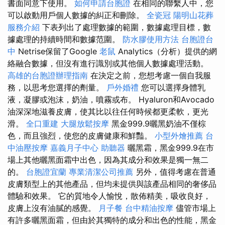
書面同意下使用。
如何申請台胞證
在相同的聯繫人中，您
可以啟動用戶個人數據的糾正和刪除。
全瓷冠
陽明山花葬
服務介紹
下表列出了處理數據的範圍，數據處理目標，數
據處理的持續時間和數據范圍。
防水膠使用方法
台胞證台
中
Netrise保留了Google
老鼠
Analytics（分析）提供的網
絡融合數據，但沒有進行識別或其他個人數據處理活動。
高雄的台胞證辦理指南
在決定之前，您想考慮一個自我服
務，以思考您選擇的劑量。
戶外婚禮
您可以選擇身體乳
液，凝膠或泡沫，奶油，噴霧或布。 Hyaluron和Avocado
油深深地滋養皮膚，使其比以往任何時候都更柔軟，更光
滑。
全口重建
大腿放鬆按摩
黑金999.9曬黑奶油不僅棕
色，而且強烈，使您的皮膚健康和鮮豔。
小型外燴推薦
台
中油壓按摩
嘉義月子中心
助聽器
曬黑霜，黑金999.9在市
場上其他曬黑面霜中出色，因為其成分和效果是獨一無二
的。
台胞證宜蘭
專業清潔公司推薦
另外，值得考慮在普通
皮膚類型上的其他產品，但均未提供與該產品相同的奢侈品
體驗和效果。 它的質地令人愉悅，散佈精美，吸收良好，
皮膚上沒有油膩的感覺。
月子餐
台中精油按摩
儘管市場上
有許多曬黑面霜，但由於其獨特的成分和出色的性能，黑金