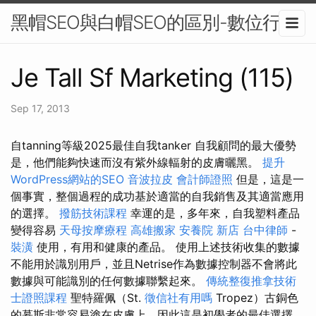
黑帽SEO與白帽SEO的區別-數位行銷
Je Tall Sf Marketing (115)
Sep 17, 2013
自tanning等級2025最佳自我tanker 自我顧問的最大優勢
是，他們能夠快速而沒有紫外線輻射的皮膚曬黑。
提升
WordPress網站的SEO
音波拉皮
會計師證照
但是，這是一
個事實，整個過程的成功基於適當的自我銷售及其適當應用
的選擇。
撥筋技術課程
幸運的是，多年來，自我塑料產品
變得容易
天母按摩療程
高雄搬家
安養院 新店
台中律師
-
裝潢
使用，有用和健康的產品。 使用上述技術收集的數據
不能用於識別用戶，並且Netrise作為數據控制器不會將此
數據與可能識別的任何數據聯繫起來。
傳統整復推拿技術
士證照課程
聖特羅佩（St.
徵信社有用嗎
Tropez）古銅色
的慕斯非常容易塗在皮膚上，因此這是初學者的最佳選擇。