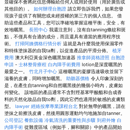
並確保不會將此信息傳輸給任何人或用於使用（用於廣告或
其他目的）。
如何辦理台胞證
請立即告訴我們，如果您發
現孩子提供了有關您或未經授權的第三方的個人信息。 借
助這些產品和工具，您可以準確地掌握這種平衡，安全，有
效地曬黑。
長照中心
我還注意到，沒有自tanning條紋和斑
點，不僅具有合適的成分，而且還具有適當的應用程序技
術。
打掃阿姨價格行情分析
這就是為什麼我使用保濕零件
和特殊塗抹器的自我ta劑，以促進產品的平滑分佈。
植牙
費用
澳大利亞黃金深色曬黑加速器
推拿師資格證照
台胞證
申請
-
士林整骨療程
白內障手術費用
lotion是深度曬黑的
最愛之一。
竹北月子中心
這種曬黑的凝膠迅速吸收並留下
滋養的皮膚，同時增加曬黑。
助聽器價格
令人印象深刻的
是，在產生自tanning和自然曬黑後的幾個小時內，皮膚如
何變化。 該地區的產品通常不含對羥基苯甲酸酯和合成香
料的天然化妝品自我to劑，因此它們也適用於敏感的皮膚類
型。
lawyer
經絡按摩專業課程台北
對於無帶的曬黑，請在
塗抹之前擦洗皮膚，然後用圓形運動均勻地施加自tanner。
公司登記
餐飲設備
冷氣清洗的重要性與步驟
到府外燴
白
內障手術
從難度區域（例如手，腳和關節）中的產品開始