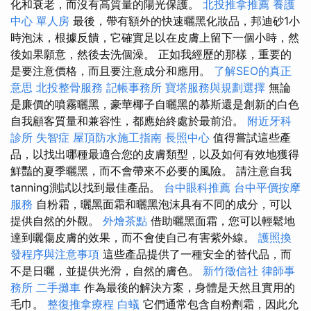
化和衰老，而沒有高質量的陽光保護。
北投推拿推薦
養護
中心 單人房
最後，帶有額外的快速曬黑化妝品，邦迪砂1小
時泡沫，根據反饋，它確實足以在皮膚上留下一個小時，然
後如果願意，然後去洗個澡。 正如我經歷的那樣，重要的
是要注意價格，而且要注意成分和應用。
了解SEO的真正
意思
北投整骨服務
記帳事務所
寶塔服務與規劃選擇
無論
是廉價的噴霧曬黑，豪華椰子自曬黑的慕斯還是創新的白色
自我顧客質量和兼容性，都應始終處於最前沿。
附近牙科
診所
失智症
屋頂防水施工指南
長照中心
值得嘗試這些產
品，以找出哪種最適合您的皮膚類型，以及如何有效地獲得
鮮豔的夏季曬黑，而不會帶來不必要的風險。 請注意自我
tanning測試以找到最佳產品。
台中眼科推薦
台中平價按摩
服務
自粉霜，曬黑面霜和曬黑泡沫具有不同的成分，可以
提供自然的外觀。
外燴茶點
借助曬黑面霜，您可以輕鬆地
達到曬傷皮膚的效果，而不會使自己有害紫外線。
護照換
發程序與注意事項
這些產品提供了一種安全的替代品，而
不是日曬，並提供光滑，自然的膚色。
新竹徵信社
律師事
務所
二手攤車
作為最後的解決方案，身體是天然且實用的
毛巾。
整復推拿療程
白蟻
它們通常包含自粉劑霜，因此允