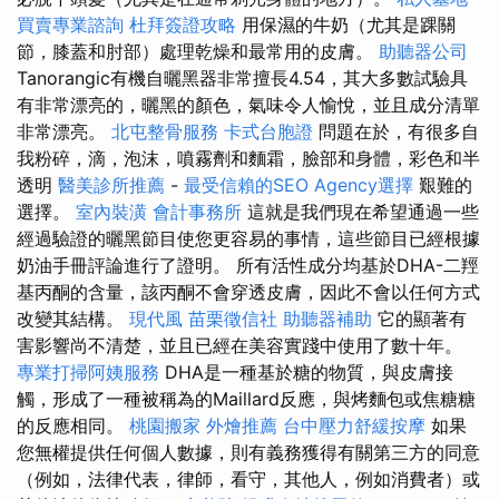
買賣專業諮詢
杜拜簽證攻略
用保濕的牛奶（尤其是踝關
節，膝蓋和肘部）處理乾燥和最常用的皮膚。
助聽器公司
Tanorangic有機自曬黑器非常擅長4.54，其大多數試驗具
有非常漂亮的，曬黑的顏色，氣味令人愉悅，並且成分清單
非常漂亮。
北屯整骨服務
卡式台胞證
問題在於，有很多自
我粉碎，滴，泡沫，噴霧劑和麵霜，臉部和身體，彩色和半
透明
醫美診所推薦
-
最受信賴的SEO Agency選擇
艱難的
選擇。
室內裝潢
會計事務所
這就是我們現在希望通過一些
經過驗證的曬黑節目使您更容易的事情，這些節目已經根據
奶油手冊評論進行了證明。 所有活性成分均基於DHA-二羥
基丙酮的含量，該丙酮不會穿透皮膚，因此不會以任何方式
改變其結構。
現代風
苗栗徵信社
助聽器補助
它的顯著有
害影響尚不清楚，並且已經在美容實踐中使用了數十年。
專業打掃阿姨服務
DHA是一種基於糖的物質，與皮膚接
觸，形成了一種被稱為的Maillard反應，與烤麵包或焦糖糖
的反應相同。
桃園搬家
外燴推薦
台中壓力舒緩按摩
如果
您無權提供任何個人數據，則有義務獲得有關第三方的同意
（例如，法律代表，律師，看守，其他人，例如消費者）或