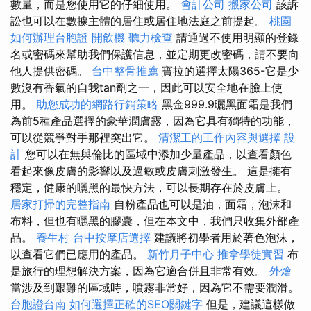
數量，而是您使用它的仔細使用。
會計公司
搬家公司
該訴
訟也可以在數據主體的居住或居住地法庭之前提起。
桃園
如何辦理台胞證
開飲機
聽力檢查
請通過不使用明顯的登錄
名或密碼來幫助我們保護信息，並定期更改密碼，請不要向
他人提供密碼。
台中整骨推薦
寶拉的選擇太陽365-它是少
數沒有香氣的自我tan劑之一，因此可以安全地在臉上使
用。
助您成功的網路行銷策略
黑金999.9曬黑面霜是我們
為前5種產品選擇的豪華潤膚露，因為它具有獨特的功能，
可以從競爭對手那裡突出它。
清潔工的工作內容與選擇
設
計
您可以在無與倫比的區域中添加少量產品，以查看顏色
看起來像皮膚的影響以及過敏或皮膚刺激發生。 這是擁有
穩定，健康的曬黑的最快方法，可以長期存在於皮膚上。
居家打掃的完整指南
自粉產品也可以是油，面霜，泡沫和
布料，但也有曬黑的膠囊，但在本文中，我們只收集外部產
品。
養生村
台中按摩店選擇
建議將初學者用於著色泡沫，
以查看它們已應用的產品。
新竹月子中心
推拿學徒實習
布
是旅行的理想解決方案，因為它適合併且非常有效。
外燴
當涉及到艱難的區域時，噴霧非常好，因為它不需要潤滑。
台胞證台南
如何選擇正確的SEO關鍵字
但是，建議這樣做