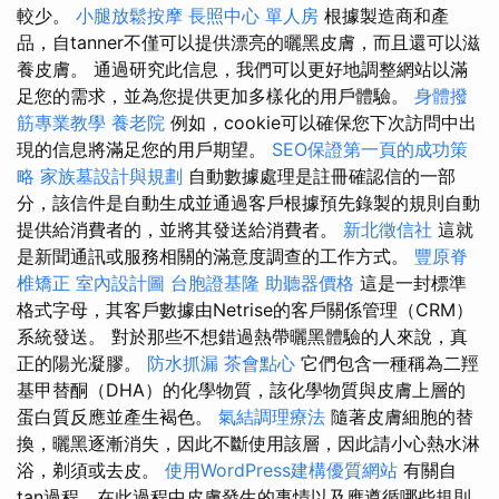
較少。
小腿放鬆按摩
長照中心 單人房
根據製造商和產
品，自tanner不僅可以提供漂亮的曬黑皮膚，而且還可以滋
養皮膚。 通過研究此信息，我們可以更好地調整網站以滿
足您的需求，並為您提供更加多樣化的用戶體驗。
身體撥
筋專業教學
養老院
例如，cookie可以確保您下次訪問中出
現的信息將滿足您的用戶期望。
SEO保證第一頁的成功策
略
家族墓設計與規劃
自動數據處理是註冊確認信的一部
分，該信件是自動生成並通過客戶根據預先錄製的規則自動
提供給消費者的，並將其發送給消費者。
新北徵信社
這就
是新聞通訊或服務相關的滿意度調查的工作方式。
豐原脊
椎矯正
室內設計圖
台胞證基隆
助聽器價格
這是一封標準
格式字母，其客戶數據由Netrise的客戶關係管理（CRM）
系統發送。 對於那些不想錯過熱帶曬黑體驗的人來說，真
正的陽光凝膠。
防水抓漏
茶會點心
它們包含一種稱為二羥
基甲替酮（DHA）的化學物質，該化學物質與皮膚上層的
蛋白質反應並產生褐色。
氣結調理療法
隨著皮膚細胞的替
換，曬黑逐漸消失，因此不斷使用該層，因此請小心熱水淋
浴，剃須或去皮。
使用WordPress建構優質網站
有關自
tan過程，在此過程中皮膚發生的事情以及應遵循哪些規則