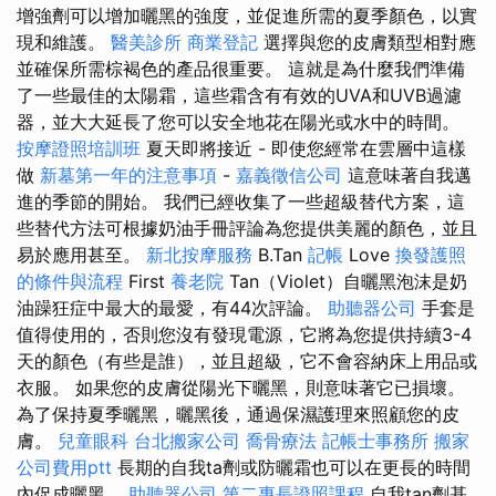
增強劑可以增加曬黑的強度，並促進所需的夏季顏色，以實
現和維護。
醫美診所
商業登記
選擇與您的皮膚類型相對應
並確保所需棕褐色的產品很重要。 這就是為什麼我們準備
了一些最佳的太陽霜，這些霜含有有效的UVA和UVB過濾
器，並大大延長了您可以安全地花在陽光或水中的時間。
按摩證照培訓班
夏天即將接近 - 即使您經常在雲層中這樣
做
新墓第一年的注意事項
-
嘉義徵信公司
這意味著自我邁
進的季節的開始。 我們已經收集了一些超級替代方案，這
些替代方法可根據奶油手冊評論為您提供美麗的顏色，並且
易於應用甚至。
新北按摩服務
B.Tan
記帳
Love
換發護照
的條件與流程
First
養老院
Tan（Violet）自曬黑泡沫是奶
油躁狂症中最大的最愛，有44次評論。
助聽器公司
手套是
值得使用的，否則您沒有發現電源，它將為您提供持續3-4
天的顏色（有些是誰），並且超級，它不會容納床上用品或
衣服。 如果您的皮膚從陽光下曬黑，則意味著它已損壞。
為了保持夏季曬黑，曬黑後，通過保濕護理來照顧您的皮
膚。
兒童眼科
台北搬家公司
喬骨療法
記帳士事務所
搬家
公司費用ptt
長期的自我ta劑或防曬霜也可以在更長的時間
內促成曬黑。
助聽器公司
第二專長證照課程
自我tan劑基