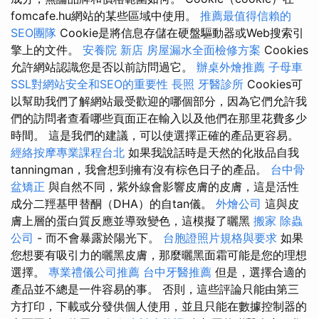
fomcafe.hu網站的某些區域中使用。
推薦最值得信賴的
SEO團隊
Cookie是將信息存儲在硬盤驅動器或Web搜索引
擎上的文件。
安養院 新店
房屋漏水全面檢修方案
Cookies
允許網站認識您是否以前訪問過它。
辦桌外燴推薦
子母車
SSL對網站安全和SEO的重要性
長照
牙醫診所
Cookies可
以幫助我們了解網站最受歡迎的哪個部分，因為它們允許我
們的訪問者查看哪些頁面正在輸入以及他們在那里花費多少
時間。 這是我們的建議，可以使選擇正確的產品更容易。
經絡按摩專業課程台北
如果我說話時是天然的化妝品自我
tanningman，我會想到擁有沒有棕色日子的產品。
台中骨
盆矯正
與自然不同，紫外線會影響皮膚的皮膚，這是活性
成分二羥基甲替酮（DHA）的自tan儀。
外燴公司
這與皮
膚上層的蛋白質反應並導致變色，這模擬了曬黑
搬家
除蟲
公司
- 而不會暴露於陽光下。
台胞證照片規格與要求
如果
您想要有吸引力的曬黑皮膚，那麼曬黑面霜可能是您的理想
選擇。
專業禮儀公司推薦
台中牙醫推薦
但是，選擇合適的
產品並不總是一件容易的事。 否則，這些評論只能由第三
方打印，下載或分發供個人使用，並且只能在數據控制器的