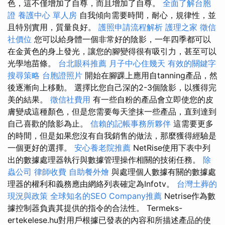
色，這不僅增加了自尊，而且增加了自尊。
全面了解台胞
證
養護中心 單人房
自我傾向需要時間，耐心，規律性，並
且特別實用，質量良好。
護照申請流程解析
護理之家
徵信
社價位
您可以給身體一個非常好的陰影，一年四季都可以
在金黃色的身上發光，讓您的腳變得很有吸引力，甚至可以
光學地苗條。
台北眼科推薦
月子中心住幾天
有效的關鍵字
搜尋策略
台胞證照片
開始在腳踝上應用自tanning產品，然
後逐漸向上移動。 選擇比您自己深的2-3個陰影，以獲得完
美的結果。
徵信社費用
有一些自粉的產品會立即使您的皮
膚變成這種顏色，但是您需要每天塗抹一些產品，直到達到
自己喜歡的陰影為止。
信賴的記帳事務所夥伴
這需要更多
的時間，但是如果您沒有自我銷售的做法，那麼獲得經驗是
一個更好的選擇。
安心養老院推薦
NetRise使用下表中列
出的數據處理器執行與數據管理操作相關的技術任務。
除
蟲公司
律師收費
自助餐外燴
與處理個人數據有關的數據處
理器的權利和義務應由網絡列表確定為Infotv。
台灣土葬的
現況與政策
全球知名的SEO Company推薦
Netrise作為數
據控制器負責其提供的指令的合法性。 Termeks-
ertekelese.hu對用戶根據已發表的內容和所描述產品的使