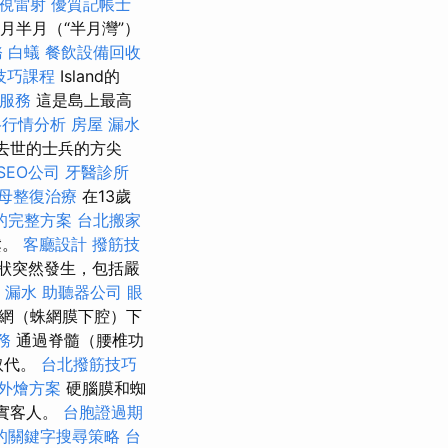
視雷射
優質記帳士
月半月（“半月灣”）
務
白蟻
餐飲設備回收
技巧課程
Island的
服務
這是島上最高
格行情分析
房屋 漏水
裡去世的士兵的方尖
SEO公司
牙醫診所
母整復治療
在13歲
的完整方案
台北搬家
鬆。
客廳設計
撥筋技
狀突然發生，包括嚴
 漏水
助聽器公司
眼
網（蛛網膜下腔）下
務
通過脊髓（腰椎功
取代。
台北撥筋技巧
外燴方案
硬腦膜和蜘
真實客人。
台胞證過期
的關鍵字搜尋策略
台