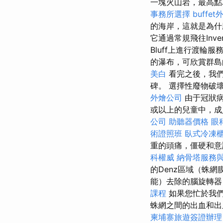
一塊火山岩，最高點
事務所選擇
buffe
的海岸，這就是為什
它通過常規飛往Inver
Bluff上進行渡輪服
的瀑布，可欣賞群
美白
看完之後，我們
碑。 選擇性廢物破
外燴公司
由于冠狀病
或以上的兒童中，
公司
助聽器價格
眼
術證照班
臥式冷凍
重的頭痛，僵硬和
科權威
納骨塔服務
的Denz區域（蛛
能）去除的腦旋轉器
課程
如果您忙於我
蛛網之間的出血和出
柬埔寨旅遊簽證辦理