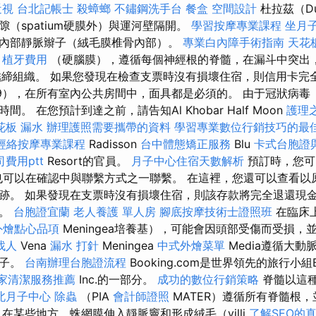
近視
台北記帳士
殺蟑螂
不鏽鋼洗手台
餐盒
空間設計
杜拉茲（Du
（spatium硬膜外）與運河壁隔開。
學習按摩專業課程
坐月
內部靜脈辮子（絨毛膜椎骨內部）。
專業白內障手術指南
天花
務
植牙費用
（硬腦膜），遵循每個神經根的脊髓，在漏斗中突出
m）的結締組織。 如果您發現在檢查支票時沒有損壞住宿，則信用卡完
-19），在所有室內公共房間中，面具都是必須的。 由于冠狀病毒（C
。 在您預計到達之前，請告知Al Khobar Half Moon
護理
花板 漏水
辦理護照需要攜帶的資料
學習專業數位行銷技巧的最
經絡按摩專業課程
Radisson
台中體態矯正服務
Blu
卡式台胞證
費用ptt
Resort的官員。
月子中心住宿天數解析
預訂時，您可
也可以在確認中與聯繫方式之一聯繫。 在這裡，您還可以查看以
跡。 如果發現在支票時沒有損壞住宿，則該存款將完全退還現金
）。
台胞證宜蘭
老人養護 單人房
腳底按摩技術士證照班
在臨床
外燴點心品項
Meningea培養基），可能會因頭部受傷而受損
找人
Vena
漏水 打針
Meningea
中式外燴菜單
Media遵循大
辮子。
台南辦理台胞證流程
Booking.com是世界領先的旅行小組B
家清潔服務推薦
Inc.的一部分。
成功的數位行銷策略
脊髓以這
北月子中心
除蟲
（PIA
會計師證照
MATER）遵循所有脊髓根
在某些地方，蛛網膜伸入靜脈竇和形成絨毛（villi
了解SEO的