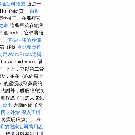
禮儀公司推薦
這是一
脊柱）的硬質。
自助
管狀袖子，在那裡它
之家
這些豆莢在頭骨
個heds，它們將頭
口。
值得信賴的葬儀
（Pia
台北整骨推
使用WordPress建構
ubarachnideum）隔
）下方，它以第二骨
段，並在（蛛網膜下
科）的壁擴散到鼻竇的
陳代謝外，腦腦腦脊液
地保護了您的大腦免
射費用
大腦的硬腦膜
西式外燴
深入了解
鼻竇硬腦膜）。 在
明的搬家公司費用說
外，您還可以看到甘蔗