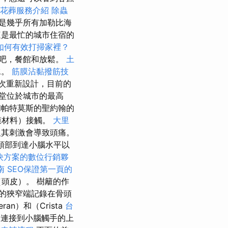
花葬服務介紹
除蟲
是幾乎所有加勒比海
這是最忙的城市住宿的
如何有效打掃家裡？
吧，餐館和放鬆。
土
水。
筋膜沾黏撥筋技
幾次重新設計，目前的
堂位於城市的最高
和帕特莫斯的聖約翰的
膜材料）接觸。
大里
及其刺激會導致頭痛。
導致頭部到達小腦水平以
決方案的數位行銷夥
南
SEO保證第一頁的
頭皮）。 樹籬的作
的狹窄端記錄在骨頭
teran）和（Crista
台
連接到小腦觸手的上