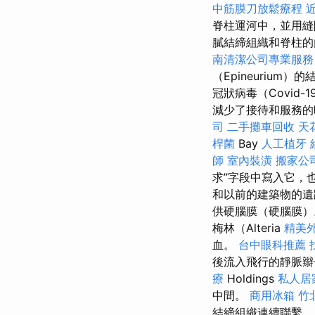
中筋膜刀放鬆療程
脊柱運河中，並用縫隙
膩結締組織和脊柱的
南清潔公司專業服
（Epineuriu
冠狀病毒（Covid
減少了接待和服務的時間
司
二手攤車回收
天
桿菌
Bay
人工植牙
師
室內裝潢
搬家公司
求”字段中寫入它，
和以前的建築物的遺
供硬腦膜（硬腦膜
梅林（Alteria
精美
血。
台中眼科推薦
後流入飛行的靜脈
療
Holdings
私人居
中間。
商用冰箱
竹
結締組織連續聯繫。 