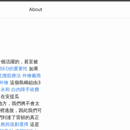
About
一個活躍的，甚至被
SEO的重要性
如果
北撥筋療法
外燴廠商
外燴
這個島嶼組由3
 永和
白內障手術費
式
在安提瓜
個地方，我們將不會太
從那裡逃脫，因此我們可
們到達了雷頓的真正
服務與規劃選擇
這是