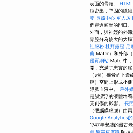
表面的骨頭。
HTM
種密集，堅固的纖維
餐
長照中心 單人房
們穿過頭骨的開口
外面，與神經的外纖維殼
骨腔分為較大的大腦
社服務
杜拜簽證
足
薦
Mater）和外部（
優質網站
Mater中
開，充滿了忠實的
（s骨）椎骨的下邊
腔）空間上形成小側
靜脈血液中。
戶外
是腦漂浮的液體培
受創傷的影響。
長
（硬腦膜腦腦）由
Google Analytic
1747年安裝的最
明
醫美皮膚科
阿拉