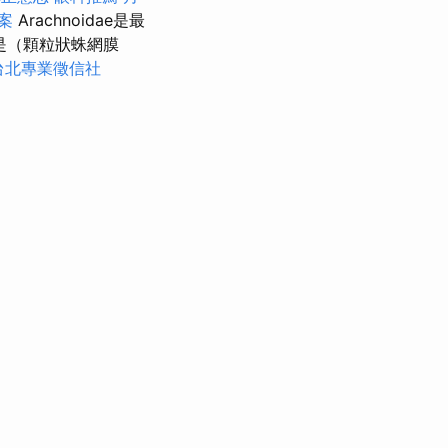
方案
Arachnoidae是最
是（顆粒狀蛛網膜
台北專業徵信社