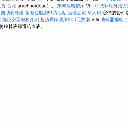
收費
長照
arachnoideae）。
東海放鬆按摩
Villi
中式料理外燴
。
自助餐外燴
基隆台胞證申請地點
護理之家 單人房
它們的套件
薦
牌位安置服務介紹
超值居家清潔300元方案
Villi
助聽器補助
有助於將腦棘液歸還給血液。