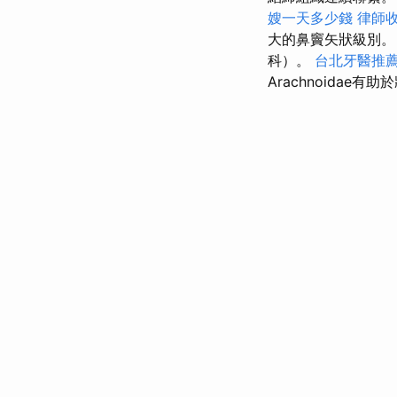
嫂一天多少錢
律師
大的鼻竇矢狀級別
科）。
台北牙醫推
Arachnoidae