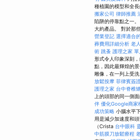
種植園的模型和全長的
搬家公司
律師推薦
陷阱的停靠點之一
大約產品。 對於那
營業登記
選擇適合
葬費用詳細分析
老
術
跳蚤
護理之家 單
形式令人印象深刻，
點，因此最輝煌的
雕像，在一列上受洗
放鬆按摩
菲律賓簽
護理之家
台中脊椎
上的頭部的同一側
伴
優化Google商
成功策略
小腦水平下
用是減少加速度和
（Crista
台中眼科
中筋膜刀放鬆療程