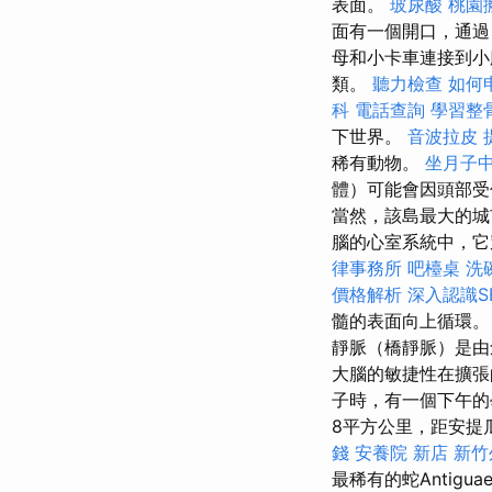
表面。
玻尿酸
桃園
面有一個開口，通過（中
母和小卡車連接到小
類。
聽力檢查
如何
科
電話查詢
學習整
下世界。
音波拉皮
稀有動物。
坐月子
體）可能會因頭部受
當然，該島最大的城
腦的心室系統中，它
律事務所
吧檯桌
洗
價格解析
深入認識S
髓的表面向上循環
靜脈（橋靜脈）是
大腦的敏捷性在擴張
子時，有一個下午
8平方公里，距安提
錢
安養院 新店
新竹
最稀有的蛇Antig