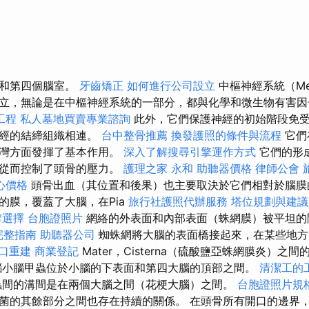
三和第四個腦室。
牙齒矯正
如何進行公司設立
中樞神經系統（Me
立，無論是在中樞神經系統的一部分，都與化學和微生物有害
工程
私人墓地買賣專業諮詢
此外，它們保護神經的初始階段免
神經的結締組織相連。
台中整骨推薦
換發護照的條件與流程
它們
海灣方面發揮了基本作用。
深入了解搜尋引擎運作方式
它們的形
，從而控制了頭骨的壓力。
護理之家 永和
助聽器價格
律師公會
心價格
頭骨出血（其位置和後果）也主要取決於它們相對於腦膜
的膜，覆蓋了大腦，在Pia
旅行社護照代辦服務
塔位規劃與建議
摩選擇
台胞證照片
網絡的外表面和內部表面（蛛網膜）被平坦的
的完整指南
助聽器公司
蜘蛛網將大腦的表面橋接起來，在某些地方，
口重建
商業登記
Mater，Cisterna（硫酸鹽亞蛛網膜炎）之
小腦甲蟲位於小腦的下表面和第四大腦的頂部之間。
清潔工的
間的溝間是在兩個大腦之間（花梗大腦）之間。
台胞證照片規
菌的其餘部分之間也存在持續的關係。 在頭骨所有開口的邊界