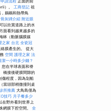
證申請流程
正面的前
orii）。
工商登記
祖
蜴，鵜鶘和熱帶鳥
質骨灰罈介紹
附近眼
可以欣賞道路上的水
方面看到越來越多的
梅林（動脈腦膜媒
理之家 台北
全瓷冠
絡膜產生的。 從大
服務
空間
護理之家
法
清潔一小時多少錢？
，您在半球表面和脊
 橋接後硬膜間隙的
創傷程度，因為划船
（當頭部稍微撞到桌
診所推薦
大鳥島僅為
EO技巧
月子餐多少
以在野外看到世界上
的蛛網膜下腔空間。
全