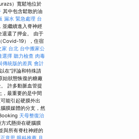
razs）寬鬆地位於
子
其中包含鬆散的油
板 漏水 緊急處理
台
，並繼續進入脊神經
全退還了押金。 由于
ovid-19），住宿
之家 台北
台中搬家公
佳選擇
聽力檢查
肉毒
與傳統版的差異
會計
以在“評論和特殊請
原始狀態恢復的糖廠
。 許多動脈血管提
上，最重要的是中間
，並可能引起硬膜外出
動脈腦膜媒體的分支，然
ooking
天母整復治
種方式懸掛在硬腦膜
，並與所有脊柱神經的
真正意思
眼科推薦
月