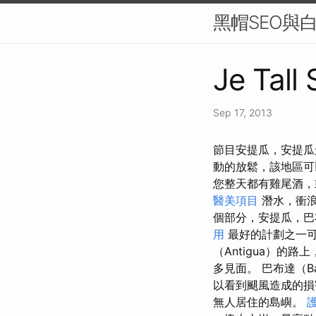
黑帽SEO與
Je Tall 
Sep 17, 2013
節目安提瓜，安提瓜
動的放鬆，該地區
您整天都有雞尾酒，
醫美項目
潛水，衝
個部分，安提瓜，
用
最好的計劃之一
（Antigua）
多見面。 巴布達（B
以看到颶風造成的
無人居住的島嶼。