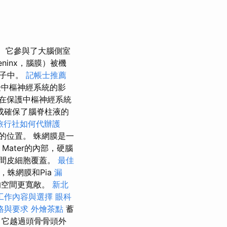
它參與了大腦側室
ninx，腦膜）被機
因子中。
記帳士推薦
受中樞神經系統的影
在保護中樞神經系統
成確保了腦脊柱液的
旅行社如何代辦護
的位置。 蛛網膜是一
Mater的內部，硬腦
間皮細胞覆蓋。
最佳
蛛網膜和Pia
漏
間的空間更寬敞。
新北
工作內容與選擇
眼科
格與要求
外燴茶點
蓄
，它越過頭骨骨頭外