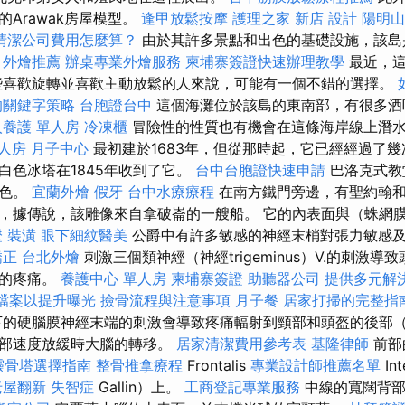
Arawak房屋模型。
逢甲放鬆按摩
護理之家 新店
設計
陽明山
清潔公司費用怎麼算？
由於其許多景點和出色的基礎設施，該島
。
外燴推薦
辦桌專業外燴服務
柬埔寨簽證快速辦理教學
最近，
些喜歡旋轉並喜歡主動放鬆的人來說，可能有一個不錯的選擇。
的關鍵字策略
台胞證台中
這個海灘位於該島的東南部，有很多酒
人養護 單人房
冷凍櫃
冒險性的性質也有機會在這條海岸線上潛
人房
月子中心
最初建於1683年，但從那時起，它已經經過了
白色冰塔在1845年收到了它。
台中台胞證快速申請
巴洛克式教
景色。
宜蘭外燴
假牙
台中水療療程
在南方鐵門旁邊，有聖約翰
，據傳說，該雕像來自拿破崙的一艘船。 它的內表面與（蛛網
證
裝潢
眼下細紋醫美
公爵中有許多敏感的神經末梢對張力敏感
矯正
台北外燴
刺激三個類神經（神經trigeminus）V.的刺激
面的疼痛。
養護中心 單人房
柬埔寨簽證
助聽器公司
提供多元解
家檔案以提升曝光
撿骨流程與注意事項
月子餐
居家打掃的完整指
的硬腦膜神經末端的刺激會導致疼痛輻射到頸部和頭盔的後部（
頭部速度放緩時大腦的轉移。
居家清潔費用參考表
基隆律師
前部
靈骨塔選擇指南
整骨推拿療程
Frontalis
專業設計師推薦名單
In
老屋翻新
失智症
Gallin）上。
工商登記專業服務
中線的寬闊背部