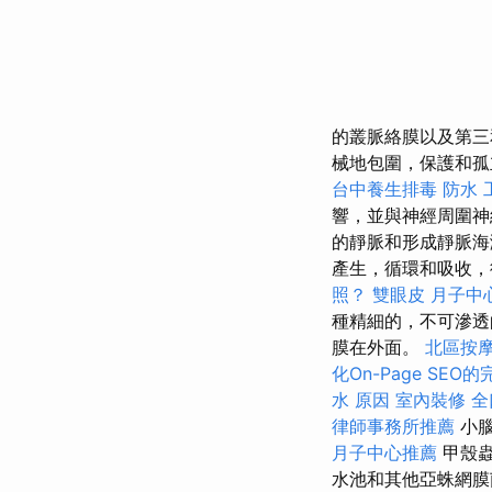
的叢脈絡膜以及第
械地包圍，保護和孤
台中養生排毒
防水 
響，並與神經周圍
的靜脈和形成靜脈
產生，循環和吸收
照？
雙眼皮
月子中
種精細的，不可滲透
膜在外面。
北區按
化On-Page SEO
水 原因
室內裝修
全
律師事務所推薦
小腦
月子中心推薦
甲殼蟲
水池和其他亞蛛網膜