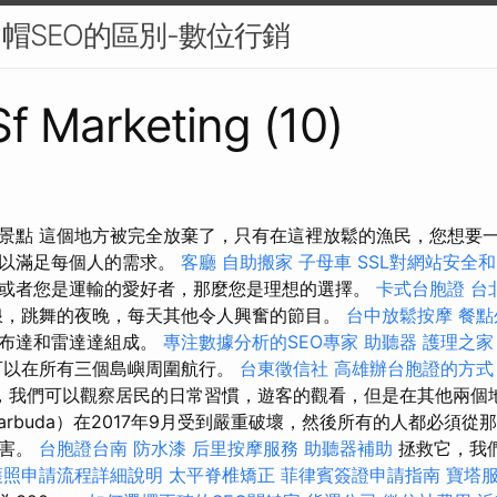
白帽SEO的區別-數位行銷
Sf Marketing (10)
景點 這個地方被完全放棄了，只有在這裡放鬆的漁民，您想要
可以滿足每個人的需求。
客廳
自助搬家
子母車
SSL對網站安全和
或者您是運輸的愛好者，那麼您是理想的選擇。
卡式台胞證
台
浪，跳舞的夜晚，每天其他令人興奮的節目。
台中放鬆按摩
餐點
巴布達和雷達達組成。
專注數據分析的SEO專家
助聽器
護理之家
可以在所有三個島嶼周圍航行。
台東徵信社
高雄辦台胞證的方
的路上，我們可以觀察居民的日常習慣，遊客的觀看，但是在其他兩
arbuda）在2017年9月受到嚴重破壞，然後所有的人都必須
損害。
台胞證台南
防水漆
后里按摩服務
助聽器補助
拯救它，我
護照申請流程詳細說明
太平脊椎矯正
菲律賓簽證申請指南
寶塔